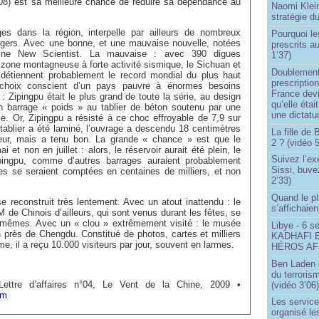
08) est sa meilleure chance de réduire sa dépendance au
Naomi Klein
stratégie d
es dans la région, interpelle par ailleurs de nombreux
Pourquoi le
angers. Avec une bonne, et une mauvaise nouvelle, notées
prescrits a
aine New Scientist. La mauvaise : avec 390 digues
1’37)
zone montagneuse à forte activité sismique, le Sichuan et
Doublement
 détiennent probablement le record mondial du plus haut
prescription
choix conscient d’un pays pauvre à énormes besoins
France devi
: Zipingpu était le plus grand de toute la série, au design
qu’elle étai
n barrage « poids » au tablier de béton soutenu par une
une dictatur
. Or, Zipingpu a résisté à ce choc effroyable de 7,9 sur
e tablier a été laminé, l’ouvrage a descendu 18 centimètres
La fille de
eur, mais a tenu bon. La grande « chance » est que le
2 ? (vidéo 5
 et non en juillet : alors, le réservoir aurait été plein, le
Suivez l’ex
pingpu, comme d’autres barrages auraient probablement
Sissi, buve
mes se seraient comptées en centaines de milliers, et non
2’33)
Quand le pl
e reconstruit très lentement. Avec un atout inattendu : le
s’affichaien
M de Chinois d’ailleurs, qui sont venus durant les fêtes, se
-mêmes. Avec un « clou » extrêmement visité : le musée
Libye - 6 s
près de Chengdu. Constitué de photos, cartes et milliers
KADHAFI 
e, il a reçu 10.000 visiteurs par jour, souvent en larmes.
HÉROS AFR
Ben Laden e
du terroris
 Lettre d’affaires n°04, Le Vent de la Chine, 2009 •
(vidéo 3’06
om
Les service
organisé le