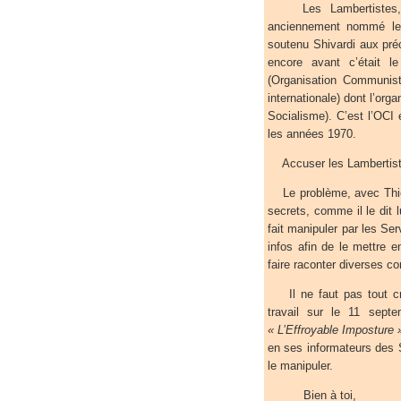
Les Lambertistes, auj
anciennement nommé le P
soutenu Shivardi aux préc
encore avant c’était 
(Organisation Communiste
internationale) dont l’org
Socialisme). C’est l’OCI 
les années 1970.
Accuser les Lambertistes
Le problème, avec Thier
secrets, comme il le dit 
fait manipuler par les Se
infos afin de le mettre e
faire raconter diverses co
Il ne faut pas tout cro
travail sur le 11 septe
« L’Effroyable Imposture 
en ses informateurs des S
le manipuler.
Bien à toi,