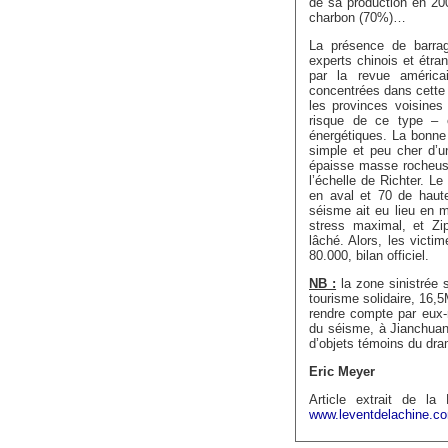
de sa production en 20
charbon (70%)…
La présence de barrag
experts chinois et étr
par la revue améric
concentrées dans cette 
les provinces voisines
risque de ce type – 
énergétiques. La bonne 
simple et peu cher d’u
épaisse masse rocheuse
l’échelle de Richter. L
en aval et 70 de haut
séisme ait eu lieu en mai
stress maximal, et Zi
lâché. Alors, les victi
80.000, bilan officiel.
NB :
la zone sinistrée s
tourisme solidaire, 16,5
rendre compte par eux
du séisme, à Jianchuan 
d’objets témoins du dram
Eric Meyer
Article extrait de la
www.leventdelachine.c