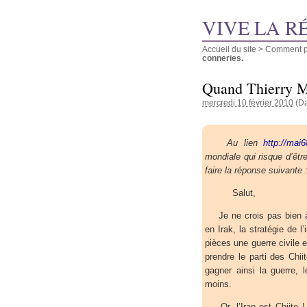
VIVE LA R
Accueil du site
>
Comment pu
conneries.
Quand Thierry Me
mercredi 10 février 2010
(Da
Au lien
http://mai6
mondiale qui risque d’êtr
faire la réponse suivante 
Salut,
Je ne crois pas bien à u
en Irak, la stratégie de 
pièces une guerre civile e
prendre le parti des Chi
gagner ainsi la guerre,
moins.
Or, l’Iran est Chiite ! d