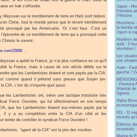
aine en Irak s’effondre.
Japon - Hir
Première a
l’Histoire
Meyssan sur le tremblement de terre en Haïti sont bidons.
qu’en Chine, tout le monde pense que le récent tremblement
Hiroshima -
la bombe a
té provoqué par les Américains. Or c’est faux. C’est un
Japon à cap
l’épicentre de ce tremblement de terre qui a provoqué cette
Abolition de
 Chinois le savent :
août - Il f
révolution !
hine.com/2009/…
Les situati
une situati
yssan a quitté la France, je n’ai plus confiance en ce qu’il
quitté la France, mais à cause de son article débile sur le
Awet - Faut-
gauche ? (V
tendre que les Lambertistes étaient et sont payés par la CIA.
’est comme quand il prétend sans preuve que Jospin (ex-
MENSONGE
- Florence 
la CIA, c’est du n’importe quoi aussi.
Attentat de
Sgrena
les Lambertistes ont, selon une tactique trotskiste très
Alpha Blon
icat Force Ouvrière, qui fut effectivement en son temps
économique
 CIA, que les Lambertistes étaient eux-mêmes payés par la
911 - 11 se
e, il y a eu compétition entre la CIA d’un côté et les
récents qu’i
ur tenter de contrôler le syndicat Force Ouvrière !
Éditions de
essentiels
mbertistes,
"agent de la CIA"
est la pire des insultes.
Marine le P