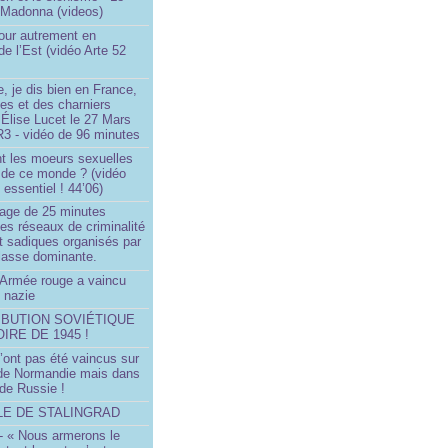
 Madonna (videos)
our autrement en
e l’Est (vidéo Arte 52
, je dis bien en France,
ces et des charniers
 Élise Lucet le 27 Mars
R3 - vidéo de 96 minutes
nt les moeurs sexuelles
 de ce monde ? (vidéo
essentiel ! 44’06)
age de 25 minutes
es réseaux de criminalité
t sadiques organisés par
classe dominante.
Armée rouge a vaincu
 nazie
IBUTION SOVIÉTIQUE
OIRE DE 1945 !
’ont pas été vaincus sur
 de Normandie mais dans
 de Russie !
LLE DE STALINGRAD
- « Nous armerons le