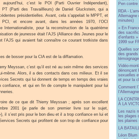
ourd’hui, c’est le POI (Parti Ouvrier Indépendant),
Pen contre
T (Parti des Travaillleurs) de Daniel Gluckstein, qui a
RDA - L’am
édentes présidentielles. Avant, cela s’appelait le MPPT, et
Allemagne d
minutes)
le PCI, et encore avant, dans les années 1970, l’OCI
« En France
 Internationaliste, pour la reconstruction de la quatrième
des sacrifi
anisation de jeunesse était l’AJS (Alliance des Jeunes pour le
d’enfants »
et l’AJS qui avaient fait connaître ce courant trotkiste dans
1999 sur F
Quelles so
des grands
 de bosser pour la CIA est de la diffamation.
témoignage 
Vidéo-mont
ry Meyssan, c’est qu’il est né au sein même des services
dénonçant l
lui-même. Alors, il a des contacts dans ces milieux. Et il se
sexuelles e
rvices Secrets qui lui donnent de temps en temps des vraies
et pour la 
n confiance, et qui en fin de compte le manipulent pour lui
Comment l’
nneries.
l’Allemagne
LA CONTR
ire de ce que dit Thierry Meyssan ; après son excellent
À LA VICT
mbre 2001 (je parle de son premier livre sur le sujet,
Les nazis n
»
), il s’est pris pour le bon dieu et il a trop confiance en lui et
les plages
les plaines
ervices Secrets qui profitent de son trop de confiance pour
LA BATAI
Léon Blum 