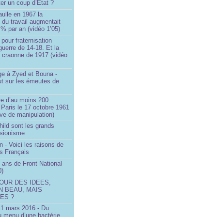
ter un coup d’État ?
ulle en 1967 la
é du travail augmentait
 % par an (vidéo 1’05)
 pour fraternisation
guerre de 14-18. Et la
 craonne de 1917 (vidéo
 à Zyed et Bouna -
ut sur les émeutes de
e d’au moins 200
 Paris le 17 octobre 1961
ve de manipulation)
ild sont les grands
 sionisme
n - Voici les raisons de
es Français
 ans de Front National
0)
OUR DES IDEES,
N BEAU, MAIS
ES ?
 11 mars 2016 - Du
u menu d’une bactérie