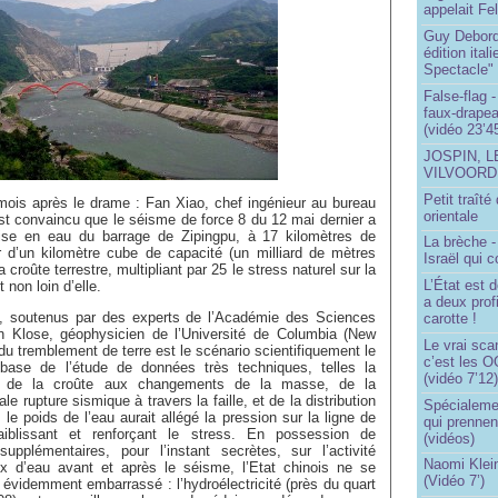
appelait Fe
Guy Debord
édition ita
Spectacle"
False-flag 
faux-drapea
(vidéo 23’4
JOSPIN, 
VILVOOR
Petit traît
 mois après le drame : Fan Xiao, chef ingénieur au bureau
orientale
est convaincu que le séisme de force 8 du 12 mai dernier a
ise en eau du barrage de Zipingpu, à 17 kilomètres de
La brèche 
ir d’un kilomètre cube de capacité (un milliard de mètres
Israël qui
 croûte terrestre, multipliant par 25 le stress naturel sur la
L’État est 
 non loin d’elle.
a deux profi
t, soutenus par des experts de l’Académie des Sciences
carotte !
an Klose, géophysicien de l’Université de Columbia (New
Le vrai sca
 du tremblement de terre est le scénario scientifiquement le
c’est les O
 base de l’étude de données très techniques, telles la
(vidéo 7’12
ue de la croûte aux changements de la masse, de la
pale rupture sismique à travers la faille, et de la distribution
Spécialemen
le poids de l’eau aurait allégé la pression sur la ligne de
qui prennen
ffaiblissant et renforçant le stress. En possession de
(vidéos)
pplémentaires, pour l’instant secrètes, sur l’activité
Naomi Klein
x d’eau avant et après le séisme, l’Etat chinois ne se
(Vidéo 7’)
évidemment embarrassé : l’hydroélectricité (près du quart