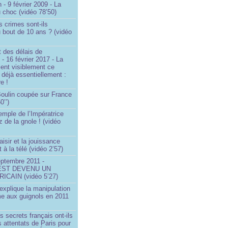
 - 9 février 2009 - La
u choc (vidéo 78’50)
s crimes sont-ils
u bout de 10 ans ? (vidéo
 des délais de
 - 16 février 2017 - La
ent visiblement ce
t déjà essentiellement :
e !
 Boulin coupée sur France
0’’)
emple de l’Impératrice
z de la gnole ! (vidéo
aisir et la jouissance
t à la télé (vidéo 2’57)
eptembre 2011 -
EST DEVENU UN
ICAIN (vidéo 5’27)
xplique la manipulation
me aux guignols en 2011
)
s secrets français ont-ils
s attentats de Paris pour