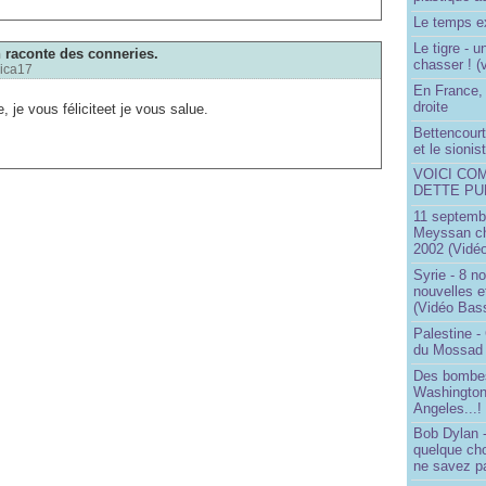
Le temps ex
Le tigre - 
raconte des conneries.
chasser ! (
ica17
En France, 
droite
, je vous féliciteet je vous salue.
Bettencourt,
et le sioni
VOICI CO
DETTE PU
11 septembr
Meyssan ch
2002 (Vidéo
Syrie - 8 n
nouvelles e
(Vidéo Bas
Palestine -
du Mossad
Des bombes
Washington
Angeles...!
Bob Dylan -
quelque ch
ne savez pa