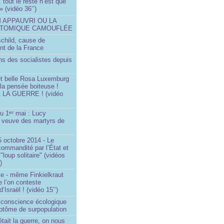
.. tout le reste n’est que
 » (vidéo 36’’)
M APPAUVRI OU LA
ATOMIQUE CAMOUFLÉE
schild, cause de
nt de la France
ns des socialistes depuis
et belle Rosa Luxemburg
 la pensée boiteuse !
LA GUERRE ! (vidéo
du 1
mai : Lucy
er
a veuve des martyrs de
 octobre 2014 - Le
commandité par l’État et
"loup solitaire" (vidéos
)
me - même Finkielkraut
 l’on conteste
d’Israël ! (vidéo 15’’)
e conscience écologique
ptôme de surpopulation
était la guerre, on nous