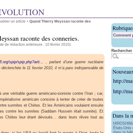
ÉVOLUTION
blier un article
>
Quand Thierry Meyssan raconte des
Rubrique
Comment pu
yssan raconte des conneries.
te de rédaction antérieure : 10 février 2010).
Rechercher 
8.org/spip/spip.php?arti…
, parlant d’une guerre nucléaire
e déclenchée le 11 fevrier 2010, il m’a paru indispensable de
Nouveaux 
:
http://ma
http://ma
ne véritable guerre américano-sioniste contre l’Iran ; car,
l’impérialisme américain consiste à tenter de créer de toutes
ntre sunnites et Chiites. Et les Américains voulaient ensuite
ites contre les sunnites (Saddam Hussein était sunnite). Et
Dans la 
 les Chiites leur étant dévoués… dans leurs rêves tout au
HIROSHIMA 
États-Unis 
dans la fals
onc, si les USA ou Israël font la guerre à l’Iran, toute la