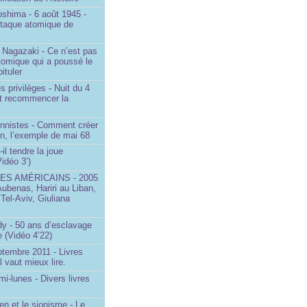
oshima - 6 août 1945 -
ttaque atomique de
 Nagazaki - Ce n’est pas
tomique qui a poussé le
ituler
s privilèges - Nuit du 4
aut recommencer la
onnistes - Comment créer
on, l’exemple de mai 68
il tendre la joue
idéo 3’)
S AMÉRICAINS - 2005
Aubenas, Hariri au Liban,
 Tel-Aviv, Giuliana
dy - 50 ans d’esclavage
 (Vidéo 4’22)
ptembre 2011 - Livres
l vaut mieux lire.
mi-lunes - Divers livres
en et le sionisme - Le