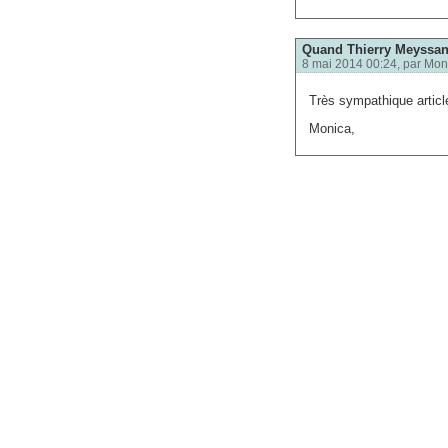
Quand Thierry Meyssan 
8 mai 2014 00:24, par
Mon
Très sympathique article
Monica,