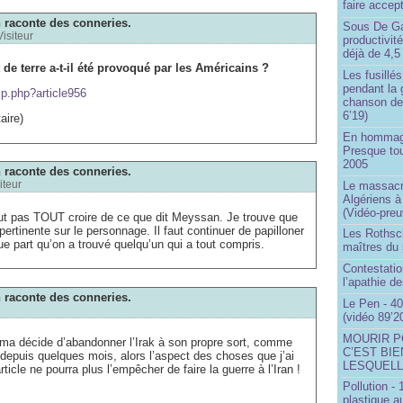
faire accep
raconte des conneries.
Sous De Ga
Visiteur
productivit
déjà de 4,5
 de terre a-t-il été provoqué par les Américains ?
Les fusillés
pendant la 
ip.php?article956
chanson de
6’19)
aire)
En hommage
Presque to
2005
raconte des conneries.
iteur
Le massacr
Algériens à
(Vidéo-preu
 faut pas TOUT croire de ce que dit Meyssan. Je trouve que
 pertinente sur le personnage. Il faut continuer de papilloner
Les Rothsch
que part qu’on a trouvé quelqu’un qui a tout compris.
maîtres du
Contestatio
l’apathie d
raconte des conneries.
Le Pen - 40
(vidéo 89’2
MOURIR P
ama décide d’abandonner l’Irak à son propre sort, comme
C’EST BIE
 depuis quelques mois, alors l’aspect des choses que j’ai
LESQUELL
ticle ne pourra plus l’empêcher de faire la guerre à l’Iran !
Pollution -
plastique a