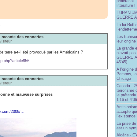
prolétariat.
littérature !
L’URANIU
GUERRE 
m
La loi Roth
l’endetteme
Les trahiso
raconte des conneries.
leur origine
Visiteur
La grande 
e terre a-t-il été provoqué par les Américains ?
n’avait pas
GUERRE À 
ip.php?article956
45’45)
A l’origine 
Parsons, l
Chicago
raconte des conneries.
Visiteur
Canada - 25
terrorisme 
onne et mauvaise surprises
le prétendu 
1’16 et 4’36
Antisionis
ine.com/2009/…
accepte que
l’existence 
La prise d
est un sym
Algérie - C’