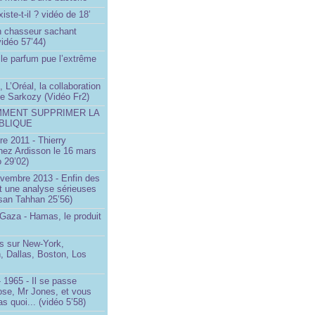
iste-t-il ? vidéo de 18’
un chasseur sachant
vidéo 57’44)
le parfum pue l’extrême
 L’Oréal, la collaboration
ste Sarkozy (Vidéo Fr2)
MMENT SUPPRIMER LA
BLIQUE
e 2011 - Thierry
ez Ardisson le 16 mars
 29’02)
ovembre 2013 - Enfin des
t une analyse sérieuses
san Tahhan 25’56)
 Gaza - Hamas, le produit
 sur New-York,
, Dallas, Boston, Los
 1965 - Il se passe
ose, Mr Jones, et vous
s quoi... (vidéo 5’58)