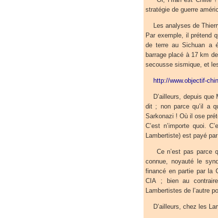
stratégie de guerre améric
Les analyses de Thierry 
Par exemple, il prétend 
de terre au Sichuan a é
barrage placé à 17 km de 
secousse sismique, et les
http://www.objectif-c
D’ailleurs, depuis que Me
dit ; non parce qu’il a 
Sarkonazi ! Où il ose pré
C’est n’importe quoi. C
Lambertiste) est payé par 
Ce n’est pas parce que 
connue, noyauté le synd
financé en partie par la
CIA ; bien au contrair
Lambertistes de l’autre po
D’ailleurs, chez les La