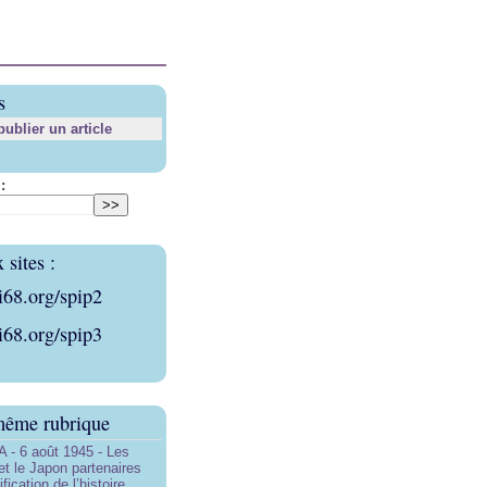
s
blier un article
:
sites :
i68.org/spip2
i68.org/spip3
même rubrique
- 6 août 1945 - Les
et le Japon partenaires
ification de l’histoire