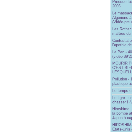
Presque to
2005
Le massacr
Algériens à
(Vidéo-preu
Les Rothsch
maîtres du
Contestatio
l’apathie d
Le Pen - 40
(vidéo 89’2
MOURIR P
C’EST BIE
LESQUELL
Pollution -
plastique a
Le temps ex
Le tigre - 
chasser ! (
Hiroshima -
la bombe a
Japon à cap
HIROSHIMA 
États-Unis 