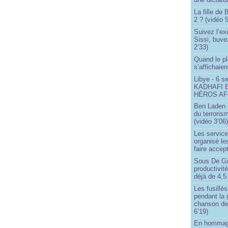
La fille de
2 ? (vidéo 5
Suivez l’ex
Sissi, buve
2’33)
Quand le pl
s’affichaien
Libye - 6 s
KADHAFI 
HÉROS AFR
Ben Laden e
du terroris
(vidéo 3’06
Les service
organisé le
faire accep
Sous De Ga
productivit
déjà de 4,5
Les fusillés
pendant la 
chanson de
6’19)
En hommage