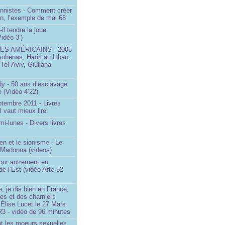
onnistes - Comment créer
on, l’exemple de mai 68
il tendre la joue
idéo 3’)
S AMÉRICAINS - 2005
Aubenas, Hariri au Liban,
 Tel-Aviv, Giuliana
dy - 50 ans d’esclavage
 (Vidéo 4’22)
ptembre 2011 - Livres
l vaut mieux lire.
mi-lunes - Divers livres
en et le sionisme - Le
 Madonna (videos)
our autrement en
e l’Est (vidéo Arte 52
, je dis bien en France,
ces et des charniers
 Élise Lucet le 27 Mars
R3 - vidéo de 96 minutes
nt les moeurs sexuelles