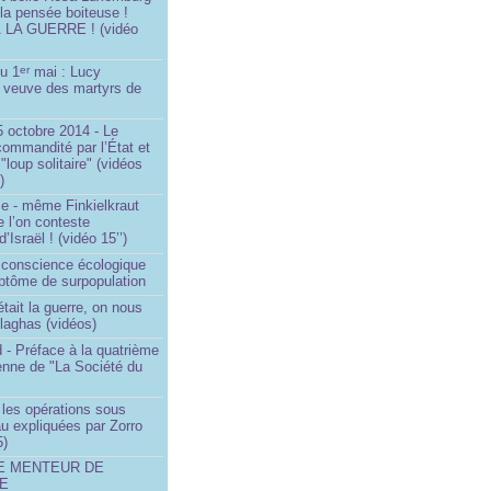
 la pensée boiteuse !
LA GUERRE ! (vidéo
du 1
mai : Lucy
er
a veuve des martyrs de
 octobre 2014 - Le
commandité par l’État et
"loup solitaire" (vidéos
)
me - même Finkielkraut
 l’on conteste
d’Israël ! (vidéo 15’’)
e conscience écologique
ptôme de surpopulation
était la guerre, on nous
llaghas (vidéos)
 - Préface à la quatrième
lienne de "La Société du
- les opérations sous
u expliquées par Zorro
5)
LE MENTEUR DE
DE