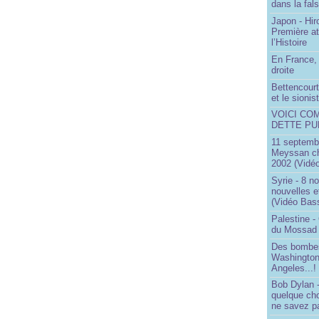
dans la fals
Japon - Hir
Première a
l’Histoire
En France, 
droite
Bettencourt,
et le sioni
VOICI CO
DETTE PU
11 septembr
Meyssan ch
2002 (Vidéo
Syrie - 8 n
nouvelles e
(Vidéo Bas
Palestine -
du Mossad
Des bombes
Washington
Angeles...!
Bob Dylan -
quelque ch
ne savez pa