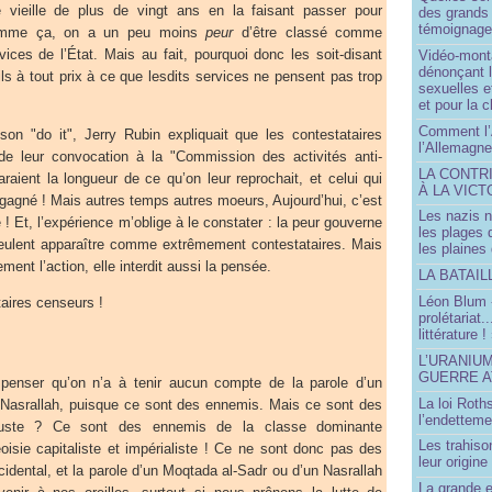
e vieille de plus de vingt ans en la faisant passer pour
des grands
témoignage 
omme ça, on a un peu moins
peur
d’être classé comme
vices de l’État. Mais au fait, pourquoi donc les soit-disant
Vidéo-mont
dénonçant l
ils à tout prix à ce que lesdits services ne pensent pas trop
sexuelles e
et pour la 
Comment l’
son "do it", Jerry Rubin expliquait que les contestataires
l’Allemagne
 de leur convocation à la "Commission des activités anti-
LA CONTR
raient la longueur de ce qu’on leur reprochait, et celui qui
À LA VICT
t gagné ! Mais autres temps autres moeurs, Aujourd’hui, c’est
Les nazis n
! Et, l’expérience m’oblige à le constater : la peur gouverne
les plages
eulent apparaître comme extrêmement contestataires. Mais
les plaines
ement l’action, elle interdit aussi la pensée.
LA BATAI
Léon Blum 
aires censeurs !
prolétariat.
littérature !
L’URANIU
GUERRE 
penser qu’on n’a à tenir aucun compte de la parole d’un
La loi Roth
 Nasrallah, puisque ce sont des ennemis. Mais ce sont des
l’endetteme
uste ? Ce sont des ennemis de la classe dominante
Les trahiso
oisie capitaliste et impérialiste ! Ce ne sont donc pas des
leur origine
cidental, et la parole d’un Moqtada al-Sadr ou d’un Nasrallah
La grande 