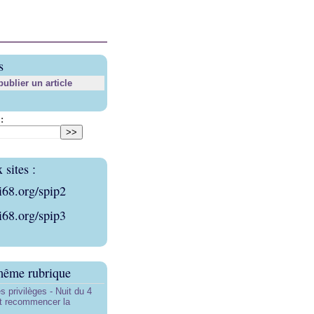
s
blier un article
:
sites :
i68.org/spip2
i68.org/spip3
même rubrique
s privilèges - Nuit du 4
aut recommencer la