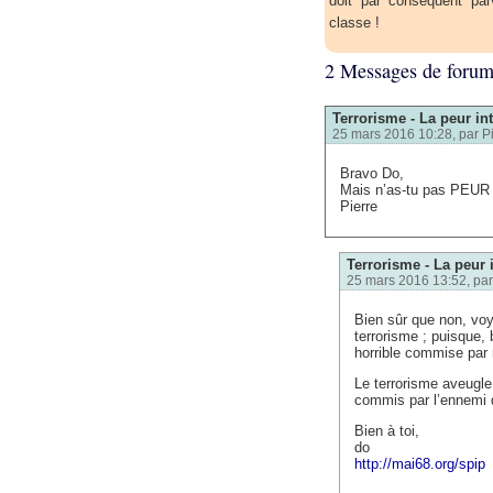
doit par conséquent par
classe !
2 Messages de foru
Terrorisme - La peur int
25 mars 2016 10:28, par
P
Bravo Do,
Mais n’as-tu pas PEUR d
Pierre
Terrorisme - La peur 
25 mars 2016 13:52, pa
Bien sûr que non, voy
terrorisme ; puisque, 
horrible commise par n
Le terrorisme aveugle n
commis par l’ennemi du
Bien à toi,
do
http://mai68.org/spip