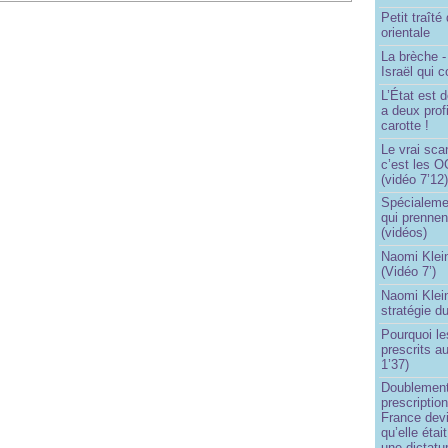
Petit traît
orientale
La brèche 
Israël qui
L’État est 
a deux profi
carotte !
Le vrai sca
c’est les O
(vidéo 7’12
Spécialemen
qui prennen
(vidéos)
Naomi Klein
(Vidéo 7’)
Naomi Klein
stratégie d
Pourquoi le
prescrits a
1’37)
Doublement
prescription
France devi
qu’elle étai
une dictatur