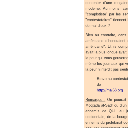
contenter d’une rengain
moderne. Au moins, c
"complotiste" par les ser
"contestataires" tiennent-
de mal d’eux ?
Bien au contraire, dans 
américains s’honoraient
américaine". Et ils compa
avait la plus longue avai
la peur qui vous gouverne 
même les journaux qui v
la peur n’interdit pas seul
Bravo au contestat
do
http://mai68.org
Remarque :
On pourrait 
Moqtada al-Sadr ou d’un
ennemis de QUI, au j
occidentale, de la bourge
ennemis du prolétariat oc