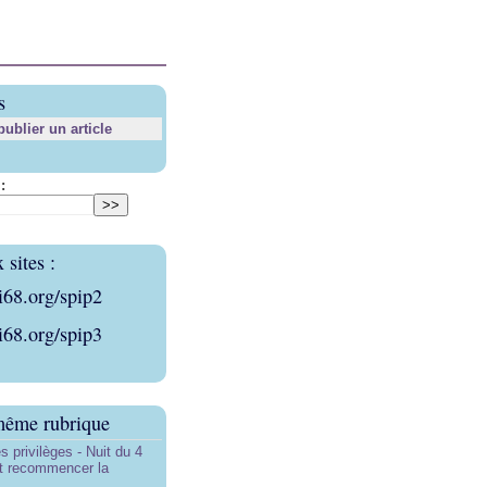
s
blier un article
:
sites :
i68.org/spip2
i68.org/spip3
même rubrique
s privilèges - Nuit du 4
aut recommencer la