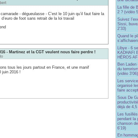
bert
La fille de
2 ? (vidéo 5
camarade - dégueulasse - C’est le 10 juin qu’il faut faire la
d’euro de foot sans retrait de la loi travail
Suivez l’ex
Sissi, buve
rend
2’33)
Quand le pl
s’affichaien
Libye - 6 s
016 - Martinez et la CGT veulent nous faire perdre !
KADHAFI 
do
HÉROS AFR
Ben Laden e
ions tous les jours partout en France, et une manif
du terroris
0 juin 2016 !
(vidéo 3’06
Les service
organisé le
faire accep
Sous De Ga
productivit
déjà de 4,5
Les fusillés
pendant la 
chanson de
6’19)
En hommage