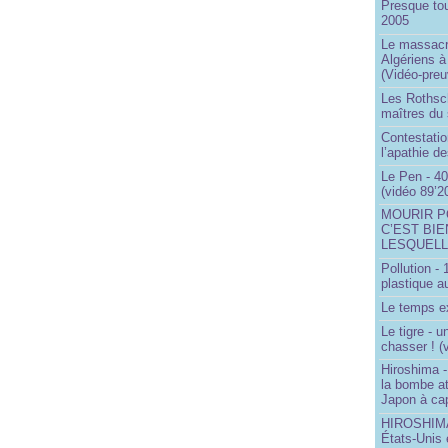
Presque to
2005
Le massacr
Algériens à
(Vidéo-preu
Les Rothsch
maîtres du
Contestatio
l’apathie d
Le Pen - 40
(vidéo 89’2
MOURIR P
C’EST BIE
LESQUELL
Pollution -
plastique a
Le temps ex
Le tigre - 
chasser ! (
Hiroshima -
la bombe a
Japon à cap
HIROSHIMA 
États-Unis 