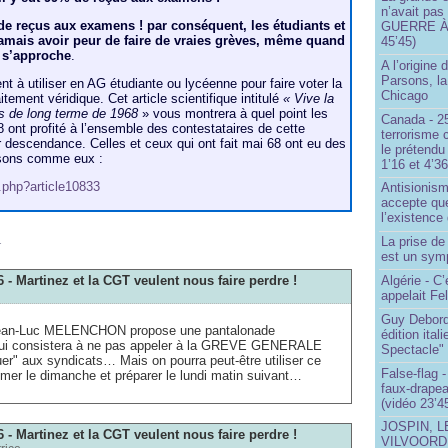
n’avait pas
 de reçus aux examens ! par conséquent, les étudiants et
GUERRE À 
jamais avoir peur de faire de vraies grèves, même quand
45’45)
 s’approche
.
A l’origine 
Parsons, l
t à utiliser en AG étudiante ou lycéenne pour faire voter la
Chicago
itement véridique. Cet article scientifique intitulé
« Vive la
es de long terme de 1968
» vous montrera à quel point les
Canada - 25
ont profité à l’ensemble des contestataires de cette
terrorisme 
 descendance. Celles et ceux qui ont fait mai 68 ont eu des
le prétendu 
sons comme eux :
1’16 et 4’36
p.php?article10833
Antisionis
accepte que
l’existence 
m
La prise d
est un sym
6 - Martinez et la CGT veulent nous faire perdre !
Algérie - C’
appelait Fe
Guy Debord
Jean-Luc MELENCHON propose une pantalonade
édition ita
qui consistera à ne pas appeler à la GREVE GENERALE
Spectacle"
uer" aux syndicats… Mais on pourra peut-être utiliser ce
False-flag 
er le dimanche et préparer le lundi matin suivant…
faux-drapea
(vidéo 23’4
JOSPIN, 
6 - Martinez et la CGT veulent nous faire perdre !
VILVOOR