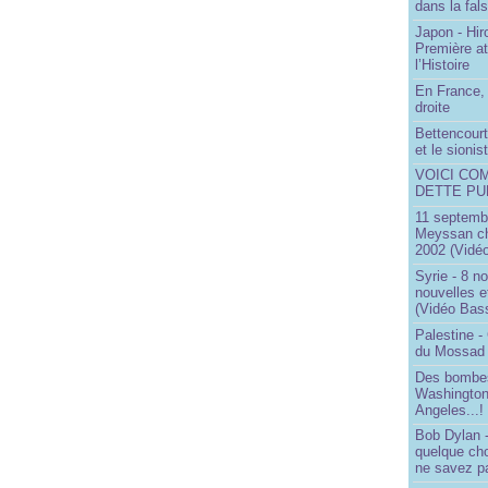
dans la fals
Japon - Hir
Première a
l’Histoire
En France, 
droite
Bettencourt,
et le sioni
VOICI CO
DETTE PU
11 septembr
Meyssan ch
2002 (Vidéo
Syrie - 8 n
nouvelles e
(Vidéo Bas
Palestine -
du Mossad
Des bombes
Washington
Angeles...!
Bob Dylan -
quelque ch
ne savez pa