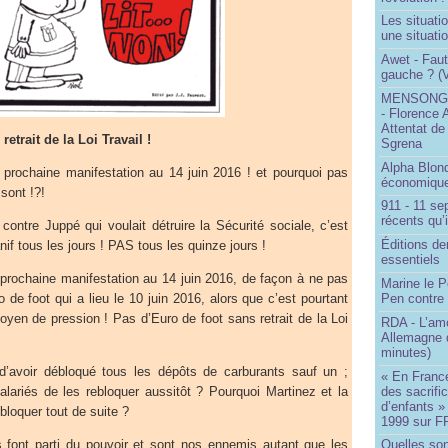
Les situati
une situati
Awet - Faut-
gauche ? (V
MENSONGE
- Florence 
Attentat de
etrait de la Loi Travail !
Sgrena
Alpha Blon
a prochaine manifestation au 14 juin 2016 ! et pourquoi pas
économique
 sont !?!
911 - 11 se
récents qu’i
ontre Juppé qui voulait détruire la Sécurité sociale, c’est
Éditions de
nif tous les jours ! PAS tous les quinze jours !
essentiels
 prochaine manifestation au 14 juin 2016, de façon à ne pas
Marine le P
Pen contre
o de foot qui a lieu le 10 juin 2016, alors que c’est pourtant
yen de pression ! Pas d’Euro de foot sans retrait de la Loi
RDA - L’am
Allemagne d
minutes)
t d’avoir débloqué tous les dépôts de carburants sauf un ;
« En France
des sacrifi
lariés de les rebloquer aussitôt ? Pourquoi Martinez et la
d’enfants »
bloquer tout de suite ?
1999 sur F
s font parti du pouvoir et sont nos ennemis autant que les
Quelles so