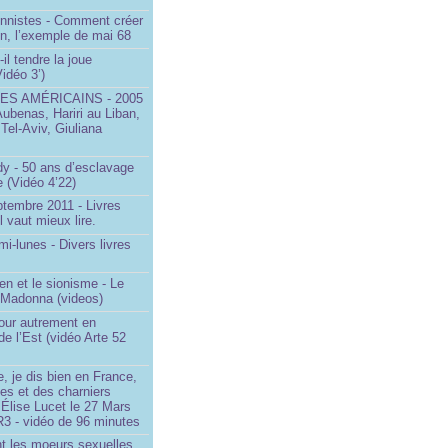
onnistes - Comment créer
on, l’exemple de mai 68
il tendre la joue
idéo 3’)
S AMÉRICAINS - 2005
Aubenas, Hariri au Liban,
 Tel-Aviv, Giuliana
dy - 50 ans d’esclavage
 (Vidéo 4’22)
ptembre 2011 - Livres
l vaut mieux lire.
mi-lunes - Divers livres
en et le sionisme - Le
 Madonna (videos)
our autrement en
e l’Est (vidéo Arte 52
, je dis bien en France,
ces et des charniers
 Élise Lucet le 27 Mars
R3 - vidéo de 96 minutes
nt les moeurs sexuelles