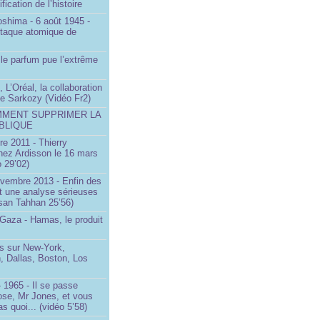
ification de l’histoire
oshima - 6 août 1945 -
ttaque atomique de
le parfum pue l’extrême
 L’Oréal, la collaboration
ste Sarkozy (Vidéo Fr2)
MMENT SUPPRIMER LA
BLIQUE
e 2011 - Thierry
ez Ardisson le 16 mars
 29’02)
ovembre 2013 - Enfin des
t une analyse sérieuses
san Tahhan 25’56)
 Gaza - Hamas, le produit
 sur New-York,
, Dallas, Boston, Los
 1965 - Il se passe
ose, Mr Jones, et vous
s quoi... (vidéo 5’58)