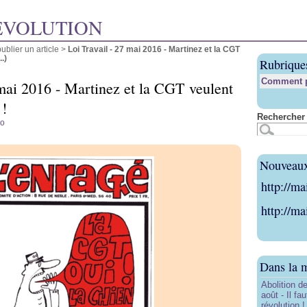
ÉVOLUTION
blier un article
>
Loi Travail - 27 mai 2016 - Martinez et la CGT
.)
Rubrique
Comment pu
 mai 2016 - Martinez et la CGT veulent
 !
Rechercher 
o
Nouveaux 
http://ma
http://ma
Dans la 
Abolition de
août - Il f
révolution !