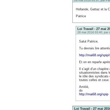
28 mai 2016 03:37, par
Pat
Hollande, Gattaz et la
Patrice
Loi Travail - 27 mai 2
28 mai 2016 03:40, par
Salut Patrice,
Tu devrais lire attent
http://mai68.org/spip
Et on en reparle aprè
Il s’agit d’un chapitre
situationnistes dans
le rôle des syndicats 
toutes celles et ceux
Amitié,
do
http://mai68.org/spip
Loi Travail - 27 mai 201