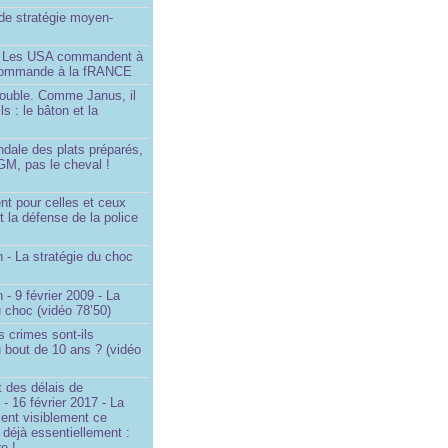
é de stratégie moyen-
- Les USA commandent à
 commande à la fRANCE
double. Comme Janus, il
ls : le bâton et la
ndale des plats préparés,
GM, pas le cheval !
)
t pour celles et ceux
t la défense de la police
 - La stratégie du choc
 - 9 février 2009 - La
u choc (vidéo 78’50)
s crimes sont-ils
u bout de 10 ans ? (vidéo
 des délais de
 - 16 février 2017 - La
ent visiblement ce
t déjà essentiellement :
e !