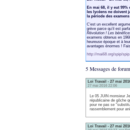
En mai 68, il y eut 99%
les lycéens ne doivent 
la période des examens
C’est un excellent argumen
grève parce qu’il est parfa
Révolution ! Les bénéfic
examens obtenus en 1968 
heureuse époque et à leur
avantages énormes ! Fai
http://mai68.org/spip/spi
5 Messages de foru
Loi Travail - 27 mai 201
27 mai 2016 22:06
Le 05 JUIN monsieur 
républicaine de gôche 
pour ne pas se "substit
rassemblement pour anim
Loi Travail - 27 mai 201