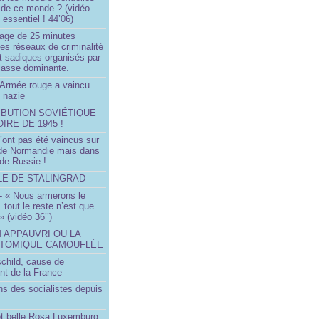
 de ce monde ? (vidéo
essentiel ! 44’06)
age de 25 minutes
es réseaux de criminalité
t sadiques organisés par
classe dominante.
Armée rouge a vaincu
 nazie
IBUTION SOVIÉTIQUE
OIRE DE 1945 !
’ont pas été vaincus sur
 de Normandie mais dans
 de Russie !
LLE DE STALINGRAD
- « Nous armerons le
.. tout le reste n’est que
 » (vidéo 36’’)
M APPAUVRI OU LA
ATOMIQUE CAMOUFLÉE
schild, cause de
nt de la France
ns des socialistes depuis
et belle Rosa Luxemburg