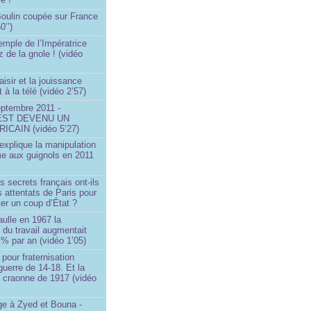
 Boulin coupée sur France
0’’)
emple de l’Impératrice
z de la gnole ! (vidéo
aisir et la jouissance
t à la télé (vidéo 2’57)
eptembre 2011 -
EST DEVENU UN
ICAIN (vidéo 5’27)
xplique la manipulation
me aux guignols en 2011
)
s secrets français ont-ils
s attentats de Paris pour
ter un coup d’État ?
ulle en 1967 la
é du travail augmentait
 % par an (vidéo 1’05)
 pour fraternisation
guerre de 14-18. Et la
 craonne de 1917 (vidéo
 à Zyed et Bouna -