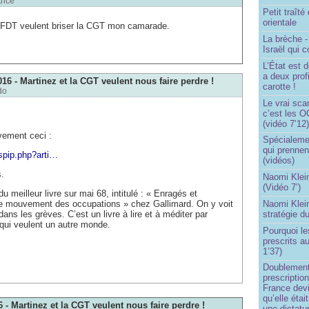
rice
Petit traît
orientale
 CFDT veulent briser la CGT mon camarade.
La brèche 
Israël qui
L’État est 
a deux profi
016 - Martinez et la CGT veulent nous faire perdre !
carotte !
do
Le vrai sca
c’est les O
(vidéo 7’12
ivement ceci :
Spécialemen
qui prennen
/spip.php?arti…
(vidéos)
s.
Naomi Klein
(Vidéo 7’)
 du meilleur livre sur mai 68, intitulé : « Enragés et
 le mouvement des occupations » chez Gallimard. On y voit
Naomi Klein
dans les grèves. C’est un livre à lire et à méditer par
stratégie d
 qui veulent un autre monde.
Pourquoi le
prescrits a
1’37)
Doublement
prescription
France devi
qu’elle étai
6 - Martinez et la CGT veulent nous faire perdre !
une dictatur