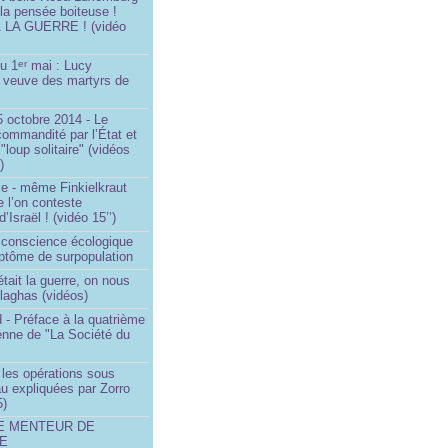
 la pensée boiteuse !
LA GUERRE ! (vidéo
du 1
mai : Lucy
er
a veuve des martyrs de
 octobre 2014 - Le
commandité par l’État et
"loup solitaire" (vidéos
)
me - même Finkielkraut
 l’on conteste
d’Israël ! (vidéo 15’’)
e conscience écologique
ptôme de surpopulation
était la guerre, on nous
llaghas (vidéos)
 - Préface à la quatrième
lienne de "La Société du
- les opérations sous
u expliquées par Zorro
5)
LE MENTEUR DE
DE