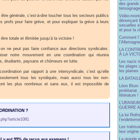
des grands
témoignage 
 être générale, c’est-à-dire toucher tous les secteurs publics
Vidéo-mont
dénonçant l
es profs pour faire grève, et pour expliquer la grève à leurs
sexuelles e
et pour la 
Comment l’
tre totale et illimitée jusqu’à la victoire !
l’Allemagne
on ne peut pas faire confiance aux directions syndicales.
LA CONTR
À LA VICT
iser notre mouvement en une coordination qui réunira
s, étudiants, paysans et chômeurs en lutte.
Les nazis n
les plages
les plaines
oordination par rapport à une intersyndicale, c’est qu’elle
seulement tous les syndiqués, mais aussi tous les non-
LA BATAI
ont les plus nombreux et sans eux, il est impossible de
Léon Blum 
prolétariat.
littérature !
L’URANIU
GUERRE 
ORDINATION ?
La loi Roth
p.php?article1081
l’endetteme
Les trahiso
leur origine
La grande 
 il y eut 99% de reçus aux examens !