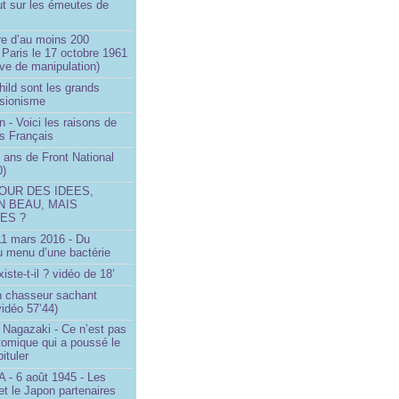
ut sur les émeutes de
e d’au moins 200
 Paris le 17 octobre 1961
ve de manipulation)
ild sont les grands
 sionisme
n - Voici les raisons de
es Français
 ans de Front National
0)
OUR DES IDEES,
N BEAU, MAIS
ES ?
 11 mars 2016 - Du
u menu d’une bactérie
iste-t-il ? vidéo de 18’
un chasseur sachant
vidéo 57’44)
 Nagazaki - Ce n’est pas
tomique qui a poussé le
ituler
- 6 août 1945 - Les
et le Japon partenaires