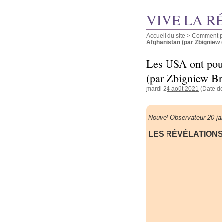
VIVE LA R
Accueil du site
>
Comment pu
Afghanistan (par Zbigniew (.
Les USA ont pous
(par Zbigniew Brz
mardi 24 août 2021
(Date de
Nouvel Observateur 20 ja
LES RÉVÉLATIONS