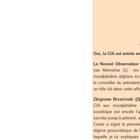
Oui, la CIA est entrée 
Le Nouvel Observateur 
ses Mémoires (1) : les
moudjahidine afghans six 
le conseiller du présiden
un rôle clé dans cette aff
Zbigniew Brzezinski (2)
CIA aux moudjahidine a
soviétique eut envahi l’
secrète jusqu’à présent, es
Carter a signé la premiè
régime prosoviétique de K
laquelle je lui expliquai