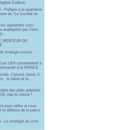
llaghas (vidéos)
 - Préface à la quatrième
lienne de "La Société du
- les opérations sous
u expliquées par Zorro
5)
LE MENTEUR DE
DE
é de stratégie moyen-
- Les USA commandent à
 commande à la fRANCE
double. Comme Janus, il
ls : le bâton et la
ndale des plats préparés,
GM, pas le cheval !
)
t pour celles et ceux
t la défense de la police
 - La stratégie du choc