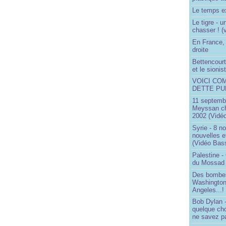
Le temps ex
Le tigre - 
chasser ! (
En France, 
droite
Bettencourt,
et le sioni
VOICI CO
DETTE PU
11 septembr
Meyssan ch
2002 (Vidéo
Syrie - 8 n
nouvelles e
(Vidéo Bas
Palestine -
du Mossad
Des bombes
Washington
Angeles...!
Bob Dylan -
quelque ch
ne savez pa