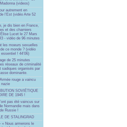
 Madonna (videos)
our autrement en
e l’Est (vidéo Arte 52
, je dis bien en France,
ces et des charniers
 Élise Lucet le 27 Mars
R3 - vidéo de 96 minutes
nt les moeurs sexuelles
 de ce monde ? (vidéo
essentiel ! 44’06)
age de 25 minutes
es réseaux de criminalité
t sadiques organisés par
classe dominante.
Armée rouge a vaincu
 nazie
IBUTION SOVIÉTIQUE
OIRE DE 1945 !
’ont pas été vaincus sur
 de Normandie mais dans
 de Russie !
LLE DE STALINGRAD
- « Nous armerons le