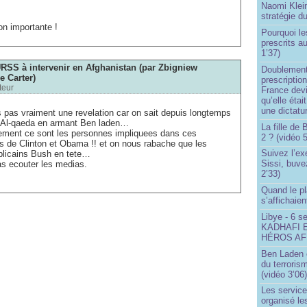
Naomi Klein
stratégie d
on importante !
Pourquoi le
prescrits a
1’37)
RSS à intervenir en Afghanistan (par Zbigniew
Doublement
e Carter)
prescription
teur
France devi
qu’elle étai
une dictatur
is pas vraiment une revelation car on sait depuis longtemps
e Al-qaeda en armant Ben laden…
La fille de
vement ce sont les personnes impliquees dans ces
2 ? (vidéo 5
s de Clinton et Obama !! et on nous rabache que les
Suivez l’ex
blicains Bush en tete…
Sissi, buve
as ecouter les medias.
2’33)
Quand le pl
s’affichaien
Libye - 6 s
KADHAFI 
HÉROS AFR
Ben Laden e
du terroris
(vidéo 3’06
Les service
organisé le