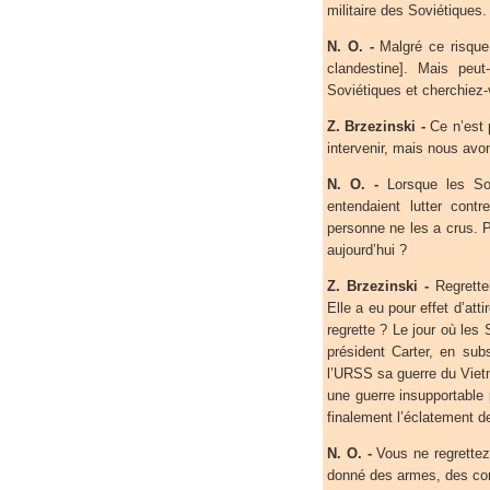
militaire des Soviétiques.
N. O. -
Malgré ce risque,
clandestine]. Mais peu
Soviétiques et cherchiez-
Z. Brzezinski -
Ce n’est 
intervenir, mais nous avo
N. O. -
Lorsque les Sovi
entendaient lutter cont
personne ne les a crus. P
aujourd’hui ?
Z. Brzezinski -
Regretter
Elle a eu pour effet d’att
regrette ? Le jour où les S
président Carter, en su
l’URSS sa guerre du Viet
une guerre insupportable p
finalement l’éclatement de
N. O. -
Vous ne regrettez 
donné des armes, des cons