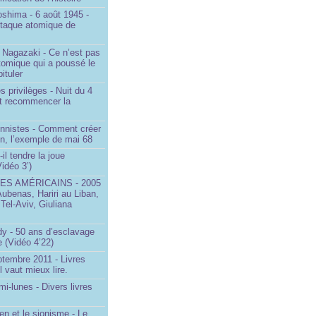
oshima - 6 août 1945 -
ttaque atomique de
 Nagazaki - Ce n’est pas
tomique qui a poussé le
ituler
s privilèges - Nuit du 4
aut recommencer la
onnistes - Comment créer
on, l’exemple de mai 68
il tendre la joue
idéo 3’)
S AMÉRICAINS - 2005
Aubenas, Hariri au Liban,
 Tel-Aviv, Giuliana
dy - 50 ans d’esclavage
 (Vidéo 4’22)
ptembre 2011 - Livres
l vaut mieux lire.
mi-lunes - Divers livres
en et le sionisme - Le