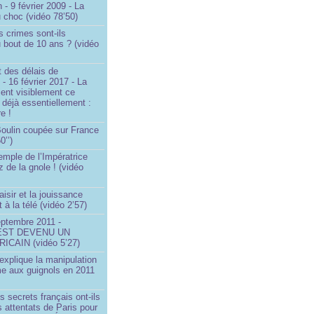
 - 9 février 2009 - La
u choc (vidéo 78’50)
s crimes sont-ils
u bout de 10 ans ? (vidéo
 des délais de
 - 16 février 2017 - La
ent visiblement ce
t déjà essentiellement :
e !
 Boulin coupée sur France
0’’)
emple de l’Impératrice
z de la gnole ! (vidéo
aisir et la jouissance
t à la télé (vidéo 2’57)
eptembre 2011 -
EST DEVENU UN
ICAIN (vidéo 5’27)
xplique la manipulation
me aux guignols en 2011
)
s secrets français ont-ils
s attentats de Paris pour