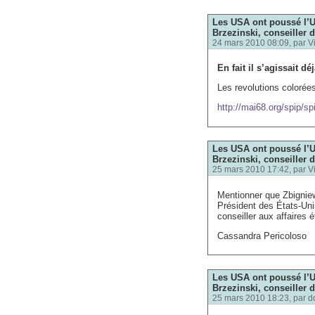
Les USA ont poussé l’U
Brzezinski, conseiller d
24 mars 2010 08:09, par
V
En fait il s’agissait d
Les revolutions colorée
http://mai68.org/spip/sp
Les USA ont poussé l’U
Brzezinski, conseiller d
25 mars 2010 17:42, par
V
Mentionner que Zbigniew 
Président des États-Uni
conseiller aux affaires 
Cassandra Pericoloso
Les USA ont poussé l’U
Brzezinski, conseiller d
25 mars 2010 18:23, par
d