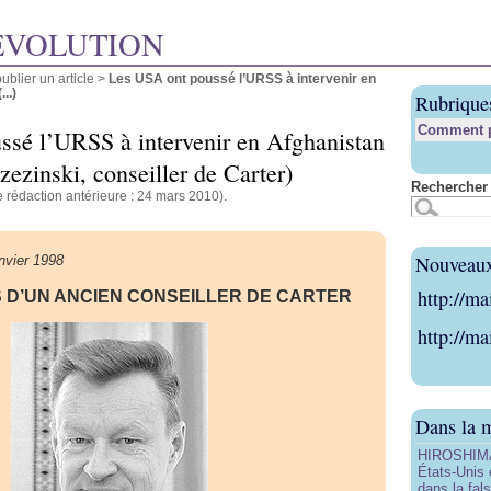
ÉVOLUTION
blier un article
>
Les USA ont poussé l’URSS à intervenir en
..)
Rubrique
Comment pu
sé l’URSS à intervenir en Afghanistan
ezinski, conseiller de Carter)
Rechercher 
 rédaction antérieure : 24 mars 2010).
Nouveaux 
nvier 1998
http://ma
 D’UN ANCIEN CONSEILLER DE CARTER
http://ma
Dans la 
HIROSHIMA 
États-Unis 
dans la fals