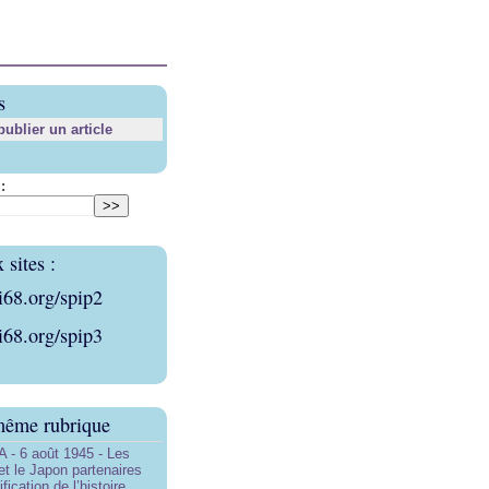
s
blier un article
:
sites :
i68.org/spip2
i68.org/spip3
même rubrique
- 6 août 1945 - Les
et le Japon partenaires
ification de l’histoire