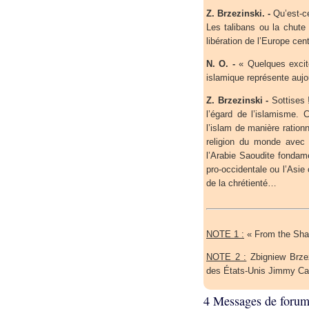
Z. Brzezinski. -
Qu’est-ce
Les talibans ou la chute
libération de l’Europe cent
N. O. -
« Quelques excité
islamique représente au
Z. Brzezinski -
Sottises !
l’égard de l’islamisme. 
l’islam de manière ration
religion du monde avec 
l’Arabie Saoudite fondame
pro-occidentale ou l’Asie
de la chrétienté…
NOTE 1 :
« From the Sha
NOTE 2 :
Zbigniew Brzezi
des États-Unis Jimmy Car
4 Messages de foru