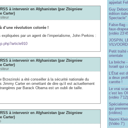
appelait Fe
RSS à intervenir en Afghanistan (par Zbigniew
Guy Debord
e Carter)
édition ita
isiteur
Spectacle"
False-flag 
éjà d’une révolution colorée !
faux-drapea
(vidéo 23’4
s expliquées par un agent de l’imperialisme, John Perkins :
JOSPIN, 
ip.php?article910
VILVOOR
Petit traît
orientale
RSS à intervenir en Afghanistan (par Zbigniew
La brèche 
e Carter)
Israël qui
isiteur
L’État est 
a deux profi
Brzezinski a été conseiller à la sécurité nationale du
carotte !
s Jimmy Carter en omettant de dire qu’il est actuellement
étrangères par Barack Obama est un oubli de taille.
Le vrai sca
c’est les O
(vidéo 7’12
Spécialemen
qui prennen
RSS à intervenir en Afghanistan (par Zbigniew
(vidéos)
e Carter)
Naomi Klein
o
(Vidéo 7’)