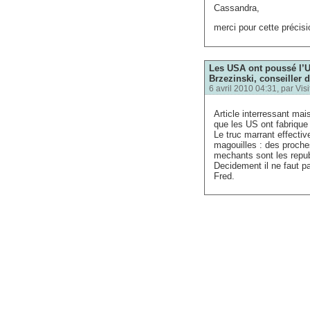
Cassandra,
merci pour cette précisi
Les USA ont poussé l’U
Brzezinski, conseiller d
6 avril 2010 04:31, par
Visi
Article interressant ma
que les US ont fabriqu
Le truc marrant effecti
magouilles : des proche
mechants sont les repu
Decidement il ne faut p
Fred.