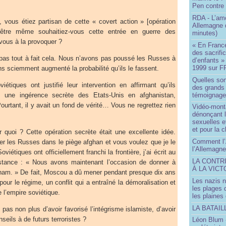
Pen contre
RDA - L’am
 vous étiez partisan de cette « covert action » [opération
Allemagne d
t-être même souhaitiez-vous cette entrée en guerre des
minutes)
vous à la provoquer ?
« En France
des sacrifi
pas tout à fait cela. Nous n’avons pas poussé les Russes à
d’enfants »
1999 sur F
ns sciemment augmenté la probabilité qu’ils le fassent.
Quelles so
étiques ont justifié leur intervention en affirmant qu’ils
des grands
témoignage 
re une ingérence secrète des Etats-Unis en afghanistan,
ourtant, il y avait un fond de vérité… Vous ne regrettez rien
Vidéo-mont
dénonçant l
sexuelles e
et pour la 
 quoi ? Cette opération secrète était une excellente idée.
Comment l’
irer les Russes dans le piège afghan et vous voulez que je le
l’Allemagne
oviétiques ont officiellement franchi la frontière, j’ai écrit au
LA CONTR
bstance : « Nous avons maintenant l’occasion de donner à
À LA VICT
nam. » De fait, Moscou a dû mener pendant presque dix ans
Les nazis n
our le régime, un conflit qui a entraîné la démoralisation et
les plages
 l’empire soviétique.
les plaines
LA BATAI
pas non plus d’avoir favorisé l’intégrisme islamiste, d’avoir
eils à de futurs terroristes ?
Léon Blum 