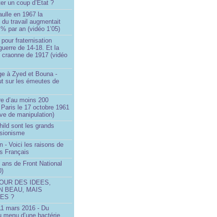
ter un coup d’État ?
ulle en 1967 la
é du travail augmentait
 % par an (vidéo 1’05)
 pour fraternisation
guerre de 14-18. Et la
 craonne de 1917 (vidéo
 à Zyed et Bouna -
ut sur les émeutes de
e d’au moins 200
 Paris le 17 octobre 1961
ve de manipulation)
ild sont les grands
 sionisme
n - Voici les raisons de
es Français
 ans de Front National
0)
OUR DES IDEES,
N BEAU, MAIS
ES ?
 11 mars 2016 - Du
u menu d’une bactérie