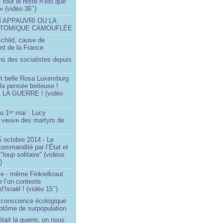
.. tout le reste n’est que
 » (vidéo 36’’)
M APPAUVRI OU LA
ATOMIQUE CAMOUFLÉE
schild, cause de
nt de la France
ns des socialistes depuis
et belle Rosa Luxemburg
 la pensée boiteuse !
LA GUERRE ! (vidéo
du 1
mai : Lucy
er
a veuve des martyrs de
 octobre 2014 - Le
commandité par l’État et
"loup solitaire" (vidéos
)
me - même Finkielkraut
 l’on conteste
d’Israël ! (vidéo 15’’)
e conscience écologique
ptôme de surpopulation
était la guerre, on nous