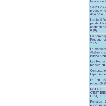
faire accep
Sous De Ga
productivit
déjà de 4,5
Les fusillés
pendant la 
chanson de
6’19)
En hommage
Presque to
2005
Le massacr
Algériens à
(Vidéo-preu
Les Rothsch
maîtres du
Contestatio
l’apathie d
Le Pen - 40
(vidéo 89’2
MOURIR P
C’EST BIE
LESQUELL
Pollution -
plastique a