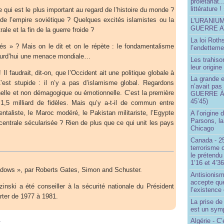
prolétariat.
littérature !
 qui est le plus important au regard de l’histoire du monde ?
 de l’empire soviétique ? Quelques excités islamistes ou la
L’URANIU
GUERRE 
rale et la fin de la guerre froide ?
La loi Roth
s » ? Mais on le dit et on le répète : le fondamentalisme
l’endetteme
jourd’hui une menace mondiale…
Les trahiso
leur origine
 Il faudrait, dit-on, que l’Occident ait une politique globale à
La grande 
C’est stupide : il n’y a pas d’islamisme global. Regardons
n’avait pas
nelle et non démagogique ou émotionnelle. C’est la première
GUERRE À 
45’45)
1,5 milliard de fidèles. Mais qu’y a-t-il de commun entre
ntaliste, le Maroc modéré, le Pakistan militariste, l’Egypte
A l’origine 
Parsons, l
 centrale sécularisée ? Rien de plus que ce qui unit les pays
Chicago
Canada - 25
terrorisme 
le prétendu 
1’16 et 4’36
dows », par Roberts Gates, Simon and Schuster.
Antisionis
accepte que
nski a été conseiller à la sécurité nationale du Président
l’existence 
ter de 1977 à 1981.
La prise d
est un sym
m
Algérie - C’