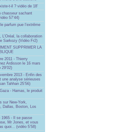
iste-t-il ? vidéo de 18’
un chasseur sachant
vidéo 57’44)
le parfum pue l’extrême
 L’Oréal, la collaboration
ste Sarkozy (Vidéo Fr2)
MMENT SUPPRIMER LA
BLIQUE
e 2011 - Thierry
ez Ardisson le 16 mars
 29’02)
ovembre 2013 - Enfin des
t une analyse sérieuses
san Tahhan 25’56)
 Gaza - Hamas, le produit
 sur New-York,
, Dallas, Boston, Los
 1965 - Il se passe
ose, Mr Jones, et vous
s quoi... (vidéo 5’58)