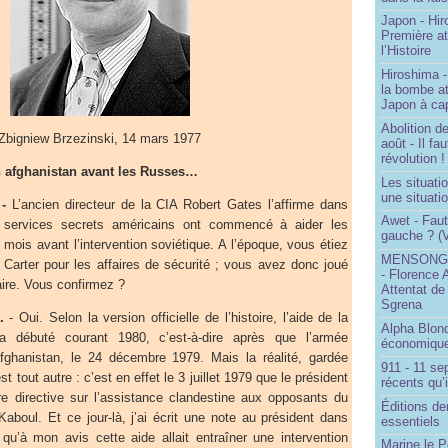
Japon - Hir
Première a
l’Histoire
Hiroshima -
la bombe a
Japon à cap
Abolition de
Zbigniew Brzezinski, 14 mars 1977
août - Il f
révolution !
en afghanistan avant les Russes…
Les situati
une situati
-
L’ancien directeur de la CIA Robert Gates l’affirme dans
Awet - Faut-
 services secrets américains ont commencé à aider les
gauche ? (V
mois avant l’intervention soviétique. A l’époque, vous étiez
MENSONGE
t Carter pour les affaires de sécurité ; vous avez donc joué
- Florence 
aire. Vous confirmez ?
Attentat de
Sgrena
.
- Oui. Selon la version officielle de l’histoire, l’aide de la
Alpha Blon
 débuté courant 1980, c’est-à-dire après que l’armée
économique
afghanistan, le 24 décembre 1979. Mais la réalité, gardée
911 - 11 se
t tout autre : c’est en effet le 3 juillet 1979 que le président
récents qu’i
re directive sur l’assistance clandestine aux opposants du
Éditions de
aboul. Et ce jour-là, j’ai écrit une note au président dans
essentiels
s qu’à mon avis cette aide allait entraîner une intervention
Marine le P