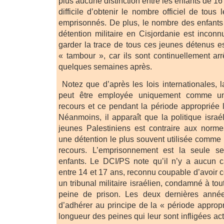
plus aucune distinction entre les enfants de 16 a
difficile d’obtenir le nombre officiel de tous 
emprisonnés. De plus, le nombre des enfants
détention militaire en Cisjordanie est inconnu.
garder la trace de tous ces jeunes détenus es
« tambour », car ils sont continuellement arr
quelques semaines après.
Notez que d’après les lois internationales, l
peut être employée uniquement comme u
recours et ce pendant la période appropriée l
Néanmoins, il apparaît que la politique israé
jeunes Palestiniens est contraire aux norme
une détention le plus souvent utilisée comm
recours. L’emprisonnement est la seule s
enfants. Le DCI/PS note qu’il n’y a aucun c
entre 14 et 17 ans, reconnu coupable d’avoir 
un tribunal militaire israélien, condamné à to
peine de prison. Les deux dernières année
d’adhérer au principe de la « période appropr
longueur des peines qui leur sont infligées 