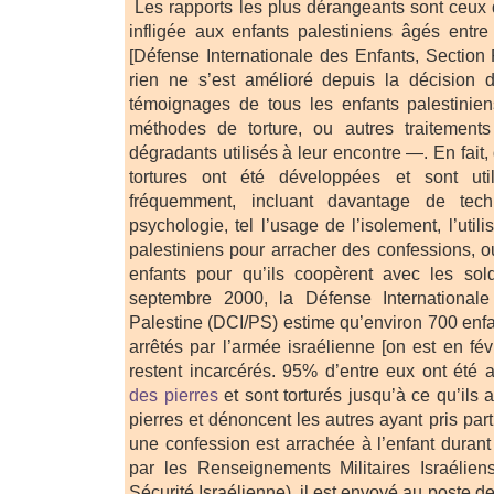
Les rapports les plus dérangeants sont ceux q
infligée aux enfants palestiniens âgés entr
[Défense Internationale des Enfants, Section 
rien ne s’est amélioré depuis la décision
témoignages de tous les enfants palestinie
méthodes de torture, ou autres traitement
dégradants utilisés à leur encontre —. En fait
tortures ont été développées et sont ut
fréquemment, incluant davantage de tec
psychologie, tel l’usage de l’isolement, l’util
palestiniens pour arracher des confessions, o
enfants pour qu’ils coopèrent avec les sold
septembre 2000, la Défense Internationale
Palestine (DCI/PS) estime qu’environ 700 enfa
arrêtés par l’armée israélienne [on est en fé
restent incarcérés. 95% d’entre eux ont été 
des pierres
et sont torturés jusqu’à ce qu’ils
pierres et dénoncent les autres ayant pris part 
une confession est arrachée à l’enfant durant
par les Renseignements Militaires Israélie
Sécurité Israélienne), il est envoyé au poste de 