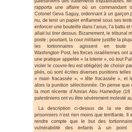
palestiniens des traitements inqualifiables. 
rapporta une affaire où un commandant isr
Colonel Geva Saguy, ordonnant à un garçon p
nu, de tenir un papier enflammé sous ses testi
enfoncer une bouteille dans l’anus, l’a battu et te
allait lui tirer dessus. Bizarrement, le tribunal m
poste ; pourtant, la cour militaire justifie la plu
les tortionnaires agissent en toute
Washington Post, les forces israéliennes ont
une pratique appelée « la loterie », où tout Pal
violer le couvre-feu est obligé(e) de choisir p
pliés, où sont écrites diverses punitions tell
« main fracassée », « tête fracassée », et l
alors la punition sélectionnée. On pense que c
la mort récente d’Amran Abu Hamediye (18 
palestiniens ont vu être sévèrement molesté au
La description ci-dessus de la vie des 
prisonniers n’est rien moins que terrifiante. Il
rendre compte que le but des tortionnair
vulnérabilité des enfants à un point 