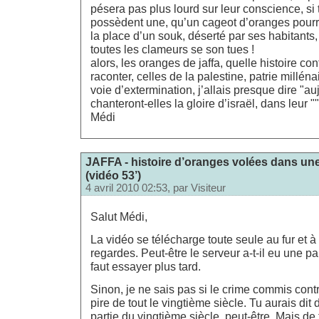
pésera pas plus lourd sur leur conscience, si t
possèdent une, qu’un cageot d’oranges pourr
la place d’un souk, déserté par ses habitants,
toutes les clameurs se son tues !
alors, les oranges de jaffa, quelle histoire con
raconter, celles de la palestine, patrie millén
voie d’extermination, j’allais presque dire "au
chanteront-elles la gloire d’israël, dans leur "
Médi
JAFFA - histoire d’oranges volées dans une
(vidéo 53’)
4 avril 2010 02:53, par
Visiteur
Salut Médi,
La vidéo se télécharge toute seule au fur et à
regardes. Peut-être le serveur a-t-il eu une p
faut essayer plus tard.
Sinon, je ne sais pas si le crime commis contr
pire de tout le vingtième siècle. Tu aurais dit
partie du vingtième siècle, peut-être. Mais de 