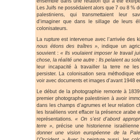
ensemble dans une relation qui a été extir
Les Juifs ne possédaient alors que 7 ou 8 % d
palestiniens, qui transmettaient leur savo
d’imaginer que dans le sillage de leurs él
colonisateurs.
La rupture est intervenue avec l’arrivée des 
nous étions des traîtres »
, indique un agric
souvient :
« Ils voulaient imposer le travail jui
chose, la réalité une autre : Ils pelaient au sole
leur incapacité à travailler la terre ne 
persister. La colonisation sera méthodique 
voir avec documents et images d’avant 1948 
Le début de la photographie remonte à 1839 
premier photographe palestinien à avoir immor
dans les champs d’agrumes et leur relation ch
les Israéliens vont effacer la présence arabe 
représentations.
« On s’est d’abord appropr
terre »
, précise une historienne israélienn
donner une vision européenne de la Pales
l’Occident. »
Avec la peinture aussi, les col