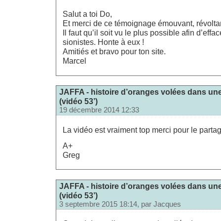
Salut a toi Do,
Et merci de ce témoignage émouvant, révolta
Il faut qu’il soit vu le plus possible afin d’ef
sionistes. Honte à eux !
Amitiés et bravo pour ton site.
Marcel
JAFFA - histoire d’oranges volées dans une
(vidéo 53’)
19 décembre 2014 12:33
La vidéo est vraiment top merci pour le parta
A+
Greg
JAFFA - histoire d’oranges volées dans une
(vidéo 53’)
3 septembre 2015 18:14, par
Jacques