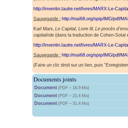
http://inventin.lautre.net/livres/MARX-Le-Capita
Sauvegarde :
http://mai68.org/spip/IMG/pdf/
Karl Marx,
Le Capital, Livre III, Le procès d’e
capitaliste
(dans la traduction de Cohen-Solal et
http://inventin.lautre.net/livres/MARX-Le-Capita
Sauvegarde :
http://mai68.org/spip/IMG/pdf/
(Faire un clic droit sur un lien, puis "Enregistre
Documents joints
Document
(
PDF – 16.9 Mo
)
Document
(
PDF – 21.4 Mo
)
Document
(
PDF – 31.4 Mo
)