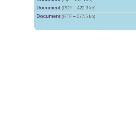
Document
(
PDF – 422.3 ko
)
Document
(
RTF – 577.5 ko
)