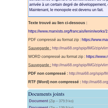
arrivée à un certain degré de développement,
Maintenant, le monopole est devenu un fait.
Texte trouvé au lien ci-dessous :
https://www.marxists.org/francais/lenin/works/
PDF compressé au format zip :
https://www.mar
Sauvegarde :
http://mai68.org/spip/IMG/zip/vli
WORD compressé au format zip :
https://www.
Sauvegarde :
http://mai68.org/spip/IMG/zip/vlim
PDF non compressé :
http://mai68.org/spip/I
RTF (Word) non compressé :
http://mai68.org
Documents joints
Document
(
Zip – 379.9 ko
)
Document
(
Zip – 139.9 ko
)