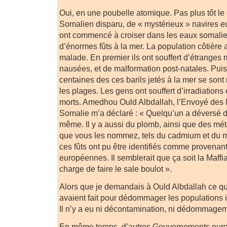
Oui, en une poubelle atomique. Pas plus tôt 
Somalien disparu, de « mystérieux » navires e
ont commencé à croiser dans les eaux somalie
d’énormes fûts à la mer. La population côtière
malade. En premier ils ont souffert d’étranges
nausées, et de malformation post-natales. Puis
centaines des ces barils jetés à la mer se sont
les plages. Les gens ont souffert d’irradiations
morts. Amedhou Ould Albdallah, l’Envoyé des 
Somalie m’a déclaré : « Quelqu’un a déversé du
même. Il y a aussi du plomb, ainsi que des mét
que vous les nommez, tels du cadmium et du m
ces fûts ont pu être identifiés comme provenant
européennes. Il semblerait que ça soit la Maffia
charge de faire le sale boulot ».
Alors que je demandais à Ould Albdallah ce 
avaient fait pour dédommager les populations i
Il n’y a eu ni décontamination, ni dédommageme
En même temps, d’autres Gouvernements euro