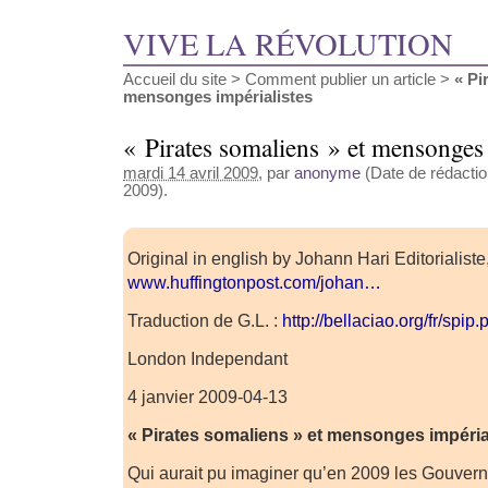
VIVE LA RÉVOLUTION
Accueil du site
>
Comment publier un article
>
« Pi
mensonges impérialistes
« Pirates somaliens » et mensonges 
mardi 14 avril 2009
, par
anonyme
(Date de rédaction
2009).
Original in english by Johann Hari Editorialiste,
www.huffingtonpost.com/johan…
Traduction de G.L. :
http://bellaciao.org/fr/spi
London Independant
4 janvier 2009-04-13
« Pirates somaliens » et mensonges impéria
Qui aurait pu imaginer qu’en 2009 les Gouve