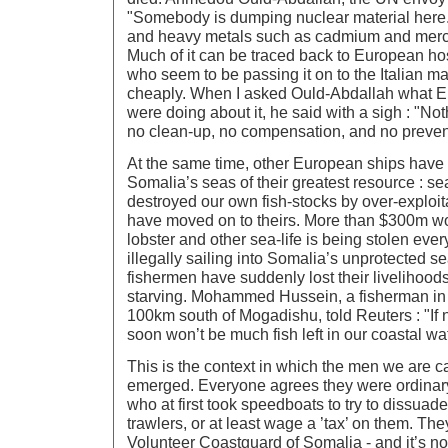
"Somebody is dumping nuclear material here. 
and heavy metals such as cadmium and mercu
Much of it can be traced back to European hos
who seem to be passing it on to the Italian ma
cheaply. When I asked Ould-Abdallah what 
were doing about it, he said with a sigh : "N
no clean-up, no compensation, and no preven
At the same time, other European ships have
Somalia’s seas of their greatest resource : s
destroyed our own fish-stocks by over-exploi
have moved on to theirs. More than $300m wor
lobster and other sea-life is being stolen ever
illegally sailing into Somalia’s unprotected s
fishermen have suddenly lost their livelihood
starving. Mohammed Hussein, a fisherman in
100km south of Mogadishu, told Reuters : "If 
soon won’t be much fish left in our coastal wa
This is the context in which the men we are ca
emerged. Everyone agrees they were ordinar
who at first took speedboats to try to dissua
trawlers, or at least wage a ’tax’ on them. Th
Volunteer Coastguard of Somalia - and it’s not