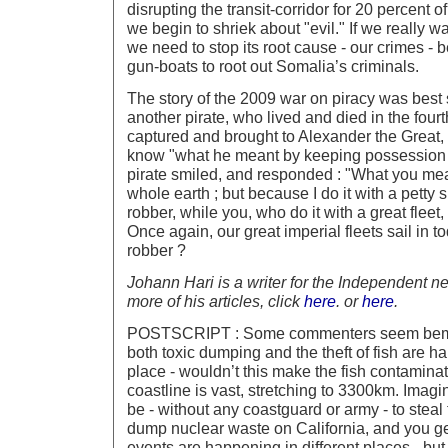
disrupting the transit-corridor for 20 percent of
we begin to shriek about "evil." If we really wa
we need to stop its root cause - our crimes - 
gun-boats to root out Somalia’s criminals.
The story of the 2009 war on piracy was bes
another pirate, who lived and died in the fou
captured and brought to Alexander the Grea
know "what he meant by keeping possession 
pirate smiled, and responded : "What you mea
whole earth ; but because I do it with a petty s
robber, while you, who do it with a great fleet
Once again, our great imperial fleets sail in t
robber ?
Johann Hari is a writer for the Independent 
more of his articles, click
here
. or
here
.
POSTSCRIPT : Some commenters seem bemus
both toxic dumping and the theft of fish are 
place - wouldn’t this make the fish contaminat
coastline is vast, stretching to 3300km. Imag
be - without any coastguard or army - to steal
dump nuclear waste on California, and you ge
events are happening in different places - bu