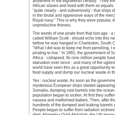
anywhere in the eighteenth century." They ev
African slaves and lived with them as equals
"quite clearly - and subversively - that ships 
in the brutal and oppressive ways of the merc
Royal navy." This is why they were popular, 
unproductive thieves.
The words of one pirate from that lost age - a
called William Scott - should echo into this ne
before he was hanged in Charleston, South Ca
"What I did was to keep me from perishing. I 
pirating to live." In 1991, the government of S
Africa - collapsed. Its nine million people ha
starvation ever since - and many of the uglies
world have seen this as a great opportunity to
food supply and dump our nuclear waste in th
Yes : nuclear waste. As soon as the governm
mysterious European ships started appearing o
Somalia, dumping vast barrels into the ocean
population began to sicken. At first they suffe
nausea and malformed babies. Then, after th
hundreds of the dumped and leaking barrels
People began to suffer from radiation sickne
died. Ahmedou Ould-Abdallah, the UN envoy t