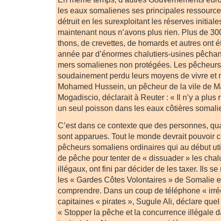
les eaux somalienes ses principales ressources
détruit en les surexploitant les réserves initial
maintenant nous n’avons plus rien. Plus de 30
thons, de crevettes, de homards et autres ont 
année par d’énormes chalutiers-usines pêchant
mers somalienes non protégées. Les pêcheurs
soudainement perdu leurs moyens de vivre et 
Mohamed Hussein, un pêcheur de la vile de M
Mogadiscio, déclarait à Reuter : « Il n’y a plus ri
un seul poisson dans les eaux côtières somali
C’est dans ce contexte que des personnes, qual
sont apparues. Tout le monde devrait pouvoir 
pêcheurs somaliens ordinaires qui au début util
de pêche pour tenter de « dissuader » les chal
illégaux, ont fini par décider de les taxer. Il
les « Gardes Côtes Volontaires » de Somalie et 
comprendre. Dans un coup de téléphone « irrée
capitaines « pirates », Sugule Ali, déclare quel 
« Stopper la pêche et la concurrence illégale 