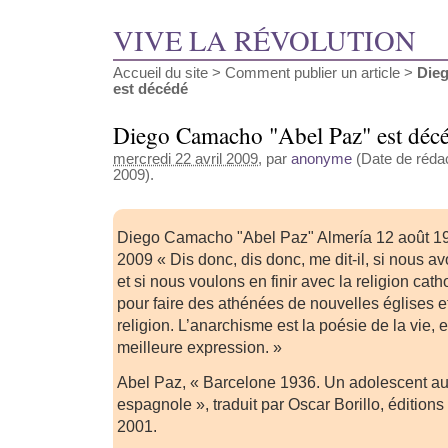
VIVE LA RÉVOLUTION
Accueil du site
>
Comment publier un article
>
Die
est décédé
Diego Camacho "Abel Paz" est déc
mercredi 22 avril 2009
, par
anonyme
(Date de rédact
2009).
Diego Camacho "Abel Paz" Almería 12 août 192
2009 « Dis donc, dis donc, me dit-il, si nous av
et si nous voulons en finir avec la religion cath
pour faire des athénées de nouvelles églises e
religion. L’anarchisme est la poésie de la vie, 
meilleure expression. »
Abel Paz, « Barcelone 1936. Un adolescent au
espagnole », traduit par Oscar Borillo, éditions
2001.