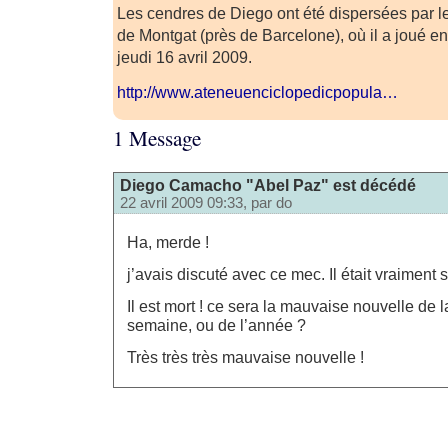
Les cendres de Diego ont été dispersées par l
de Montgat (près de Barcelone), où il a joué e
jeudi 16 avril 2009.
http://www.ateneuenciclopedicpopula…
1 Message
Diego Camacho "Abel Paz" est décédé
22 avril 2009 09:33, par
do
Ha, merde !
j’avais discuté avec ce mec. Il était vraiment 
Il est mort ! ce sera la mauvaise nouvelle de l
semaine, ou de l’année ?
Très très très mauvaise nouvelle !