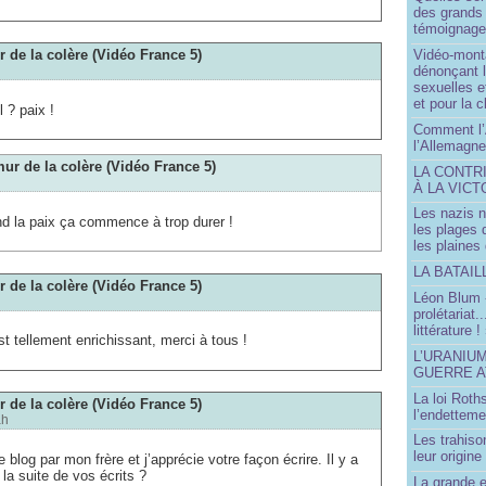
des grands
témoignage 
r de la colère (Vidéo France 5)
Vidéo-mont
dénonçant l
sexuelles e
et pour la 
l ? paix !
Comment l’
l’Allemagne
mur de la colère (Vidéo France 5)
LA CONTR
À LA VICT
Les nazis n
and la paix ça commence à trop durer !
les plages
les plaines
LA BATAI
r de la colère (Vidéo France 5)
Léon Blum 
prolétariat.
littérature !
t tellement enrichissant, merci à tous !
L’URANIU
GUERRE 
La loi Roth
r de la colère (Vidéo France 5)
l’endetteme
ah
Les trahiso
leur origine
 blog par mon frère et j’apprécie votre façon écrire. Il y a
e la suite de vos écrits ?
La grande 