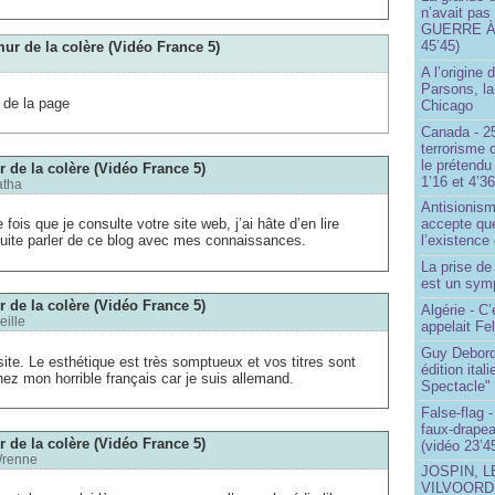
n’avait pas
GUERRE À 
45’45)
mur de la colère (Vidéo France 5)
A l’origine 
Parsons, l
 de la page
Chicago
Canada - 25
terrorisme 
le prétendu 
r de la colère (Vidéo France 5)
1’16 et 4’36
atha
Antisionis
e fois que je consulte votre site web, j’ai hâte d’en lire
accepte que
uite parler de ce blog avec mes connaissances.
l’existence 
La prise d
est un sym
r de la colère (Vidéo France 5)
Algérie - C’
eille
appelait Fe
Guy Debord
site. Le esthétique est très somptueux et vos titres sont
édition ita
ez mon horrible français car je suis allemand.
Spectacle"
False-flag 
faux-drapea
r de la colère (Vidéo France 5)
(vidéo 23’4
renne
JOSPIN, 
VILVOOR