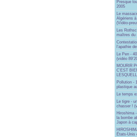
Presque to
2005
Le massacr
Algériens à
(Vidéo-preu
Les Rothsch
maîtres du
Contestatio
l’apathie d
Le Pen - 40
(vidéo 89’2
MOURIR P
C’EST BIE
LESQUELL
Pollution -
plastique a
Le temps ex
Le tigre - 
chasser ! (
Hiroshima -
la bombe a
Japon à cap
HIROSHIMA 
États-Unis 