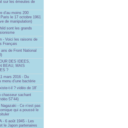
ut sur les émeutes de
e d’au moins 200
 Paris le 17 octobre 1961
ve de manipulation)
ild sont les grands
 sionisme
n - Voici les raisons de
es Français
 ans de Front National
0)
OUR DES IDEES,
N BEAU, MAIS
ES ?
 11 mars 2016 - Du
u menu d’une bactérie
iste-t-il ? vidéo de 18’
un chasseur sachant
vidéo 57’44)
 Nagazaki - Ce n’est pas
tomique qui a poussé le
ituler
- 6 août 1945 - Les
et le Japon partenaires