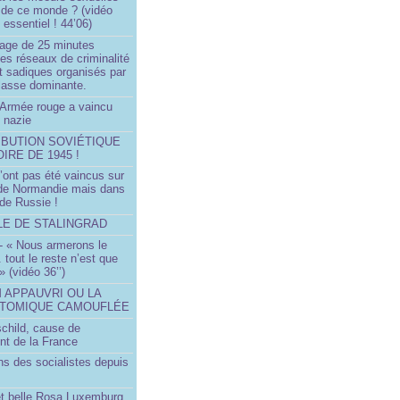
 de ce monde ? (vidéo
essentiel ! 44’06)
age de 25 minutes
es réseaux de criminalité
t sadiques organisés par
classe dominante.
Armée rouge a vaincu
 nazie
IBUTION SOVIÉTIQUE
OIRE DE 1945 !
’ont pas été vaincus sur
 de Normandie mais dans
 de Russie !
LLE DE STALINGRAD
- « Nous armerons le
.. tout le reste n’est que
 » (vidéo 36’’)
M APPAUVRI OU LA
ATOMIQUE CAMOUFLÉE
schild, cause de
nt de la France
ns des socialistes depuis
et belle Rosa Luxemburg