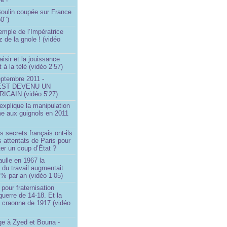
 Boulin coupée sur France
0’’)
emple de l’Impératrice
z de la gnole ! (vidéo
aisir et la jouissance
t à la télé (vidéo 2’57)
eptembre 2011 -
EST DEVENU UN
ICAIN (vidéo 5’27)
xplique la manipulation
me aux guignols en 2011
)
s secrets français ont-ils
s attentats de Paris pour
ter un coup d’État ?
ulle en 1967 la
é du travail augmentait
 % par an (vidéo 1’05)
 pour fraternisation
guerre de 14-18. Et la
 craonne de 1917 (vidéo
 à Zyed et Bouna -