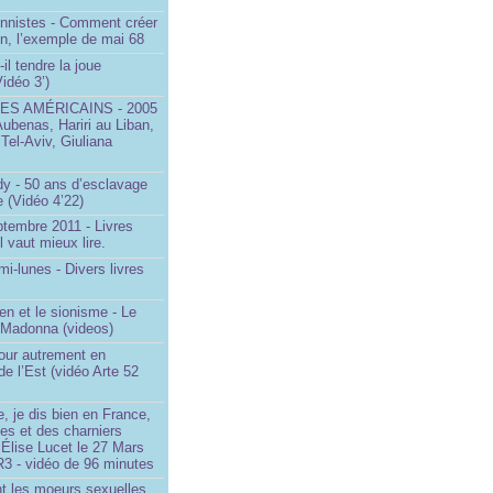
onnistes - Comment créer
on, l’exemple de mai 68
il tendre la joue
idéo 3’)
S AMÉRICAINS - 2005
Aubenas, Hariri au Liban,
 Tel-Aviv, Giuliana
dy - 50 ans d’esclavage
 (Vidéo 4’22)
ptembre 2011 - Livres
l vaut mieux lire.
mi-lunes - Divers livres
en et le sionisme - Le
 Madonna (videos)
our autrement en
e l’Est (vidéo Arte 52
, je dis bien en France,
ces et des charniers
 Élise Lucet le 27 Mars
R3 - vidéo de 96 minutes
nt les moeurs sexuelles