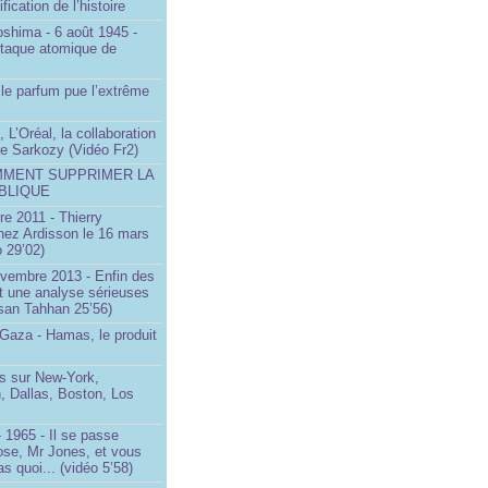
ification de l’histoire
oshima - 6 août 1945 -
ttaque atomique de
le parfum pue l’extrême
 L’Oréal, la collaboration
ste Sarkozy (Vidéo Fr2)
MMENT SUPPRIMER LA
BLIQUE
e 2011 - Thierry
ez Ardisson le 16 mars
 29’02)
ovembre 2013 - Enfin des
t une analyse sérieuses
san Tahhan 25’56)
 Gaza - Hamas, le produit
 sur New-York,
, Dallas, Boston, Los
 1965 - Il se passe
ose, Mr Jones, et vous
s quoi... (vidéo 5’58)