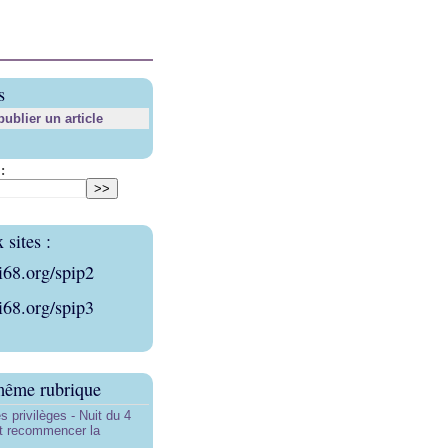
s
blier un article
:
sites :
i68.org/spip2
i68.org/spip3
même rubrique
s privilèges - Nuit du 4
aut recommencer la