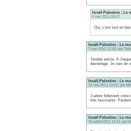
Israël-Palestine ; Le 
6 mai 2012 08:22
Oui, c’est tout en bas
Israël-Palestine ; Le mu
7 mai 2012 12:05, par
Tab
Terrible article. A chaqu
davantage. Je vais de s
Israël-Palestine ; Le mu
14 mai 2012 15:31, par
Mir
J’adore follement votre 
très fascinants. Pardonn
Israël-Palestine ; Le mu
26 juillet 2012 11:51, par
W