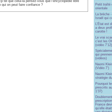
 cp tel que celui-là pensez-vous que l’encyclopédie libre
Petit traît
n qui on peut faire confiance ?
orientale
La brèche 
Israël qui
L’État est 
a deux profi
carotte !
Le vrai sca
c’est les O
(vidéo 7’12
Spécialemen
qui prennen
(vidéos)
Naomi Klein
(Vidéo 7’)
Naomi Klein
stratégie d
Pourquoi le
prescrits a
1’37)
Doublement
prescription
France devi
qu’elle étai
une dictatur