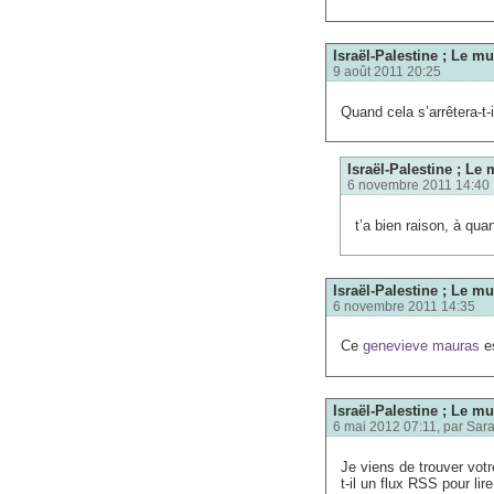
Israël-Palestine ; Le mu
9 août 2011 20:25
Quand cela s’arrêtera-t-i
Israël-Palestine ; Le 
6 novembre 2011 14:40
t’a bien raison, à qu
Israël-Palestine ; Le mu
6 novembre 2011 14:35
Ce
genevieve mauras
es
Israël-Palestine ; Le mu
6 mai 2012 07:11, par
Sar
Je viens de trouver votre
t-il un flux RSS pour lir