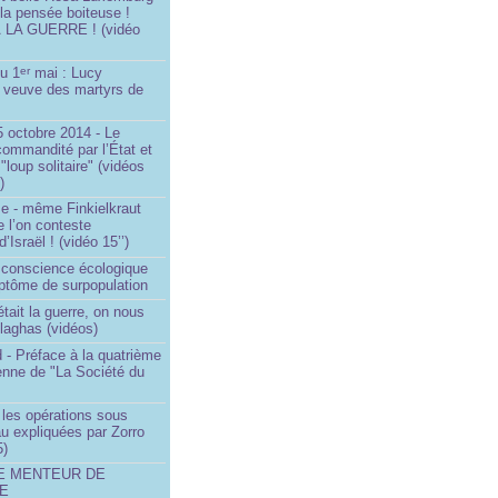
 la pensée boiteuse !
LA GUERRE ! (vidéo
du 1
mai : Lucy
er
a veuve des martyrs de
 octobre 2014 - Le
commandité par l’État et
"loup solitaire" (vidéos
)
me - même Finkielkraut
 l’on conteste
d’Israël ! (vidéo 15’’)
e conscience écologique
ptôme de surpopulation
était la guerre, on nous
llaghas (vidéos)
 - Préface à la quatrième
lienne de "La Société du
- les opérations sous
u expliquées par Zorro
5)
LE MENTEUR DE
DE