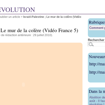
ÉVOLUTION
blier un article
>
Israël-Palestine ; Le mur de la colère (Vidéo
Rubrique
Comment pu
; Le mur de la colère (Vidéo France 5)
 de rédaction antérieure : 29 juillet 2010).
Rechercher 
Nouveaux 
http://ma
http://ma
Dans la 
Abolition de
août - Il f
révolution !