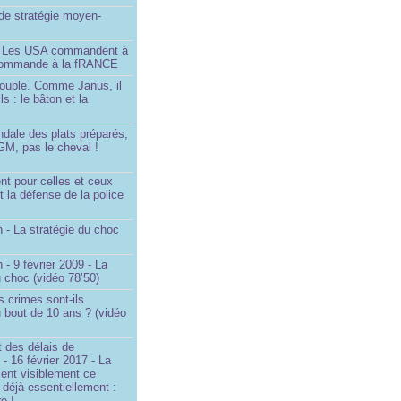
é de stratégie moyen-
- Les USA commandent à
 commande à la fRANCE
double. Comme Janus, il
ls : le bâton et la
ndale des plats préparés,
GM, pas le cheval !
)
t pour celles et ceux
t la défense de la police
 - La stratégie du choc
 - 9 février 2009 - La
u choc (vidéo 78’50)
s crimes sont-ils
u bout de 10 ans ? (vidéo
 des délais de
 - 16 février 2017 - La
ent visiblement ce
t déjà essentiellement :
e !