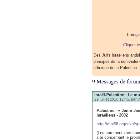
Enregis
Cliquer i
Des Juifs israéliens antis
principes de la non-violen
ethnique de la Palestine.
9 Messages de foru
Israël-Palestine ; Le mu
29 juillet 2010 12:45, par
V
Palestine - « Jenin Je
israéliens - 2002
http://mai68.org/spip/sp
(Les commentaires sous 
site concernant le probl