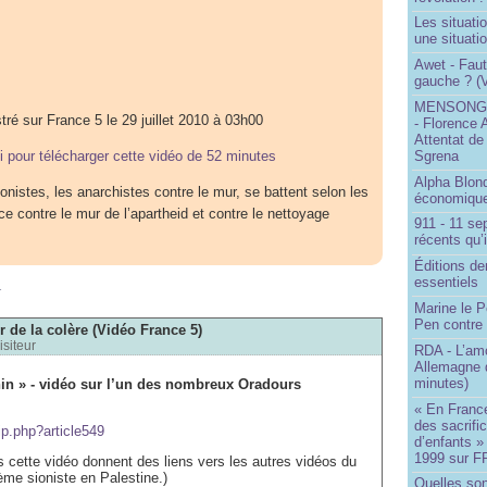
Les situati
une situati
Awet - Faut-
gauche ? (V
MENSONGE
tré sur France 5 le 29 juillet 2010 à 03h00
- Florence 
Attentat de
Sgrena
ci pour télécharger cette vidéo de 52 minutes
Alpha Blon
ionistes, les anarchistes contre le mur, se battent selon les
économique
ce contre le mur de l’apartheid et contre le nettoyage
911 - 11 se
récents qu’i
Éditions de
m
essentiels
Marine le P
Pen contre
r de la colère (Vidéo France 5)
isiteur
RDA - L’am
Allemagne d
minutes)
nin » - vidéo sur l’un des nombreux Oradours
« En France
des sacrifi
ip.php?article549
d’enfants »
1999 sur F
cette vidéo donnent des liens vers les autres vidéos du
ème sioniste en Palestine.)
Quelles so