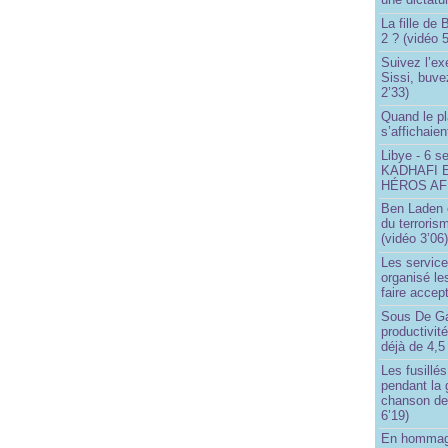
La fille de
2 ? (vidéo 5
Suivez l’ex
Sissi, buve
2’33)
Quand le pl
s’affichaien
Libye - 6 s
KADHAFI 
HÉROS AFR
Ben Laden e
du terroris
(vidéo 3’06
Les service
organisé le
faire accep
Sous De Ga
productivit
déjà de 4,5
Les fusillés
pendant la 
chanson de
6’19)
En hommage