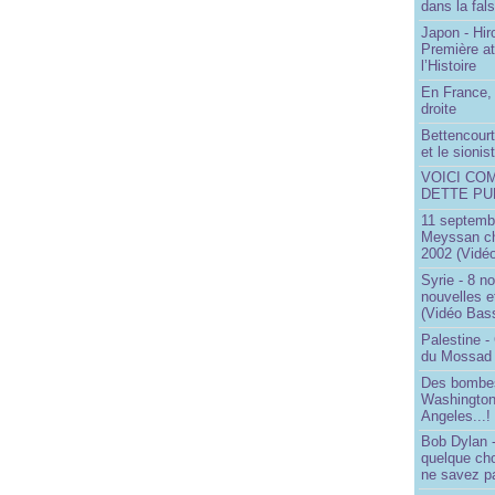
dans la fals
Japon - Hir
Première a
l’Histoire
En France, 
droite
Bettencourt,
et le sioni
VOICI CO
DETTE PU
11 septembr
Meyssan ch
2002 (Vidéo
Syrie - 8 n
nouvelles e
(Vidéo Bas
Palestine -
du Mossad
Des bombes
Washington
Angeles...!
Bob Dylan -
quelque ch
ne savez pa