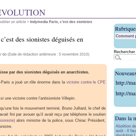
ÉVOLUTION
blier un article
>
Indymedia Paris, c’est des sionistes
Rubrique
Comment pu
c’est des sionistes déguisés en
Rechercher 
ar
do
(Date de rédaction antérieure : 5 novembre 2010).
Nouveaux 
aisse par des sionistes déguisés en anarchistes.
http://ma
dy-Paris a joué un rôle énorme dans la
victoire contre le CPE
http://ma
si
une victoire contre l’antisioniste Villepin.
qu’une fois le mouvement terminé, Bruno Julliard, le chef de
ait fini par avouer qu’il avait reçu par téléphone le soutien
Dans la 
-sioniste)
alors ministre de la police, sous Chirac Président,
Abolition de
inistre.
août - Il f
révolution !