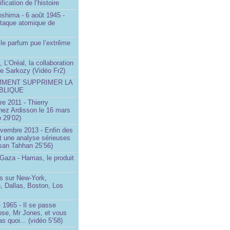
ification de l’histoire
oshima - 6 août 1945 -
ttaque atomique de
le parfum pue l’extrême
 L’Oréal, la collaboration
ste Sarkozy (Vidéo Fr2)
MMENT SUPPRIMER LA
BLIQUE
e 2011 - Thierry
ez Ardisson le 16 mars
 29’02)
ovembre 2013 - Enfin des
t une analyse sérieuses
san Tahhan 25’56)
 Gaza - Hamas, le produit
 sur New-York,
, Dallas, Boston, Los
 1965 - Il se passe
ose, Mr Jones, et vous
s quoi... (vidéo 5’58)