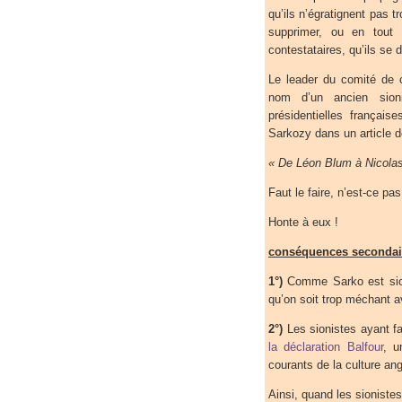
qu’ils n’égratignent pas 
supprimer, ou en tout c
contestataires, qu’ils se
Le leader du comité de 
nom d’un ancien sioni
présidentielles françai
Sarkozy dans un article do
« De Léon Blum à Nicolas
Faut le faire, n’est-ce pas
Honte à eux !
conséquences secondair
1°)
Comme Sarko est sioni
qu’on soit trop méchant av
2°)
Les sionistes ayant fa
la déclaration Balfour
, u
courants de la culture a
Ainsi, quand les sionistes