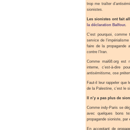
trop me traîter d’antisém
sionistes.
Les sionistes ont fait 
la déclaration Balfour
.
C’est pourquoi, comme t
service de l’impérialisme 
faire de la propagande 
contre l’Iran.
Comme mai68.org est rad
interne, c’est-à-dire p
antisémitisme, ose prétend
Faut-il leur rappeler que 
de la Palestine, c’est le 
Il n’y a pas plus de si
Comme indy-Paris se dégui
avec quelques bons te
propagande sioniste, par 
En acceptant de propage