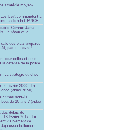
é de stratégie moyen-
- Les USA commandent à
 commande à la fRANCE
double. Comme Janus, il
ls : le bâton et la
ndale des plats préparés,
GM, pas le cheval !
)
t pour celles et ceux
t la défense de la police
 - La stratégie du choc
 - 9 février 2009 - La
u choc (vidéo 78’50)
s crimes sont-ils
u bout de 10 ans ? (vidéo
 des délais de
 - 16 février 2017 - La
ent visiblement ce
t déjà essentiellement :
e !