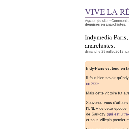
VIVE LA R
Accueil du site
>
Comment pu
déguisés en anarchistes.
Indymedia Paris, 
anarchistes.
dimanche 29 juillet 2012
, p
Indy-Paris est tenu en l
Il faut bien savoir qu’in
en 2006
.
Mais cette victoire fut
aus
Souvenez-vous d’ailleurs 
l’UNEF de cette époque, av
de Sarkozy
(qui est ultra
et sous Villepin premier m