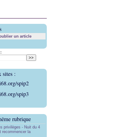
s
blier un article
:
sites :
i68.org/spip2
i68.org/spip3
même rubrique
s privilèges - Nuit du 4
aut recommencer la