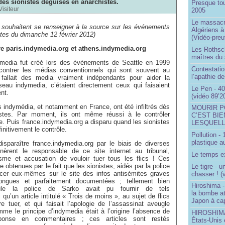
des sionistes déguisés en anarchistes.
Presque to
Visiteur
2005
Le massacr
 souhaitent se renseigner à la source sur les événements
Algériens à
tes du dimanche 12 février 2012)
(Vidéo-preu
dre paris.indymedia.org et athens.indymedia.org
Les Rothsch
maîtres du
ymedia fut créé lors des événements de Seattle en 1999
Contestatio
contrer les médias conventionnels qui sont souvent au
l’apathie d
 fallait des media vraiment indépendants pour aider la
seau indymedia, c’étaient directement ceux qui faisaient
Le Pen - 40
ent.
(vidéo 89’2
ns indymédia, et notamment en France, ont été infiltrés dès
MOURIR P
istes. Par moment, ils ont même réussi à le contrôler
C’EST BIE
 Puis france.indymedia.org a disparu quand les sionistes
LESQUELL
finitivement le contrôle.
Pollution -
plastique a
disparaître france.indymedia.org par le biais de diverses
nèrent le responsable de ce site internet au tribunal,
Le temps ex
isme et accusation de vouloir tuer tous les flics ! Ces
 obtenues par le fait que les sionistes, aidés par la police
Le tigre - 
cer eux-mêmes sur le site des infos antisémites graves
chasser ! (
 longues et parfaitement documentées ; tellement bien
Hiroshima -
le la police de Sarko avait pu fournir de tels
la bombe a
 qu’un article intitulé « Trois de moins », au sujet de flics
Japon à cap
e tuer, et qui faisait l’apologie de l’assassinat aveugle
me le principe d’indymedia était à l’origine l’absence de
HIROSHIMA 
ponse en commentaires ; ces articles sont restés
États-Unis 