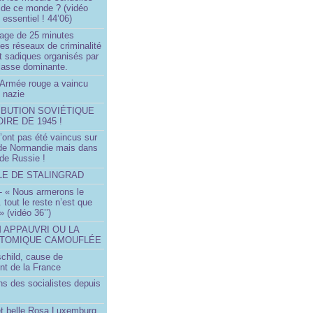
 de ce monde ? (vidéo
essentiel ! 44’06)
age de 25 minutes
es réseaux de criminalité
t sadiques organisés par
classe dominante.
Armée rouge a vaincu
 nazie
IBUTION SOVIÉTIQUE
OIRE DE 1945 !
’ont pas été vaincus sur
 de Normandie mais dans
 de Russie !
LLE DE STALINGRAD
- « Nous armerons le
.. tout le reste n’est que
 » (vidéo 36’’)
M APPAUVRI OU LA
ATOMIQUE CAMOUFLÉE
schild, cause de
nt de la France
ns des socialistes depuis
et belle Rosa Luxemburg