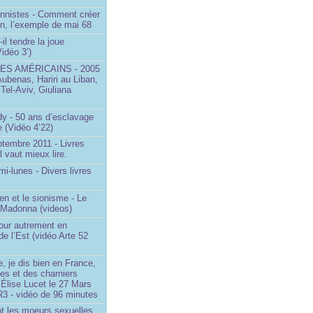
onnistes - Comment créer
on, l’exemple de mai 68
il tendre la joue
idéo 3’)
S AMÉRICAINS - 2005
Aubenas, Hariri au Liban,
 Tel-Aviv, Giuliana
dy - 50 ans d’esclavage
 (Vidéo 4’22)
ptembre 2011 - Livres
l vaut mieux lire.
mi-lunes - Divers livres
en et le sionisme - Le
 Madonna (videos)
our autrement en
e l’Est (vidéo Arte 52
, je dis bien en France,
ces et des charniers
 Élise Lucet le 27 Mars
R3 - vidéo de 96 minutes
nt les moeurs sexuelles