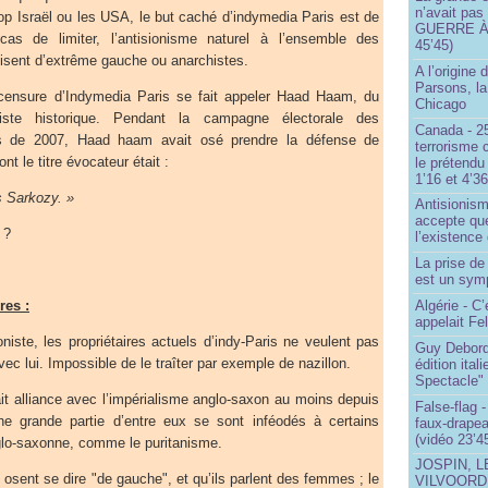
n’avait pas
trop Israël ou les USA, le but caché d’indymedia Paris est de
GUERRE À 
as de limiter, l’antisionisme naturel à l’ensemble des
45’45)
 disent d’extrême gauche ou anarchistes.
A l’origine 
Parsons, l
censure d’Indymedia Paris se fait appeler Haad Haam, du
Chicago
ste historique. Pendant la campagne électorale des
Canada - 25
ses de 2007, Haad haam avait osé prendre la défense de
terrorisme 
nt le titre évocateur était :
le prétendu 
1’16 et 4’36
 Sarkozy. »
Antisionis
accepte que
 ?
l’existence 
La prise d
est un sym
Algérie - C’
es :
appelait Fe
ste, les propriétaires actuels d’indy-Paris ne veulent pas
Guy Debord
ec lui. Impossible de le traîter par exemple de nazillon.
édition ita
Spectacle"
it alliance avec l’impérialisme anglo-saxon au moins depuis
False-flag 
ne grande partie d’entre eux se sont inféodés à certains
faux-drapea
(vidéo 23’4
nglo-saxonne, comme le puritanisme.
JOSPIN, 
 osent se dire "de gauche", et qu’ils parlent des femmes ; le
VILVOOR