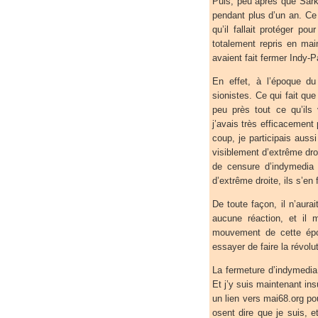
Puis, peu après que Sark
pendant plus d’un an. Ce 
qu’il fallait protéger p
totalement repris en mai
avaient fait fermer Indy-P
En effet, à l’époque du
sionistes. Ce qui fait qu
peu près tout ce qu’ils
j’avais très efficacement
coup, je participais auss
visiblement d’extrême droi
de censure d’indymedia 
d’extrême droite, ils s’en
De toute façon, il n’aur
aucune réaction, et il 
mouvement de cette épo
essayer de faire la révolut
La fermeture d’indymedia 
Et j’y suis maintenant ins
un lien vers mai68.org pou
osent dire que je suis, et