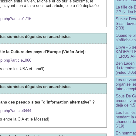
ussion entre Vivien, Michèle et do sur le sexisme, le
 n’ayant rien à faire sous cet article, elle a été déplacée
La fille de
2 ? (vidéo 5
ip.php?article1716
Suivez l’ex
Sissi, buve
2’33)
Quand le pl
des sionistes déguisés en anarchistes.
s’affichaien
Libye - 6 s
KADHAFI 
rôle la Culture des pays d’Europe (Vidéo Arte) :
HÉROS AFR
ip.php?article1066
Ben Laden e
du terroris
ens entre les USA et Israël)
(vidéo 3’06
Les service
organisé le
des sionistes déguisés en anarchistes.
faire accep
Sous De Ga
productivit
ans des pseudo sites "d’information alternative" ?
déjà de 4,5
ip.php?article3444
Les fusillés
pendant la 
ens entre la CIA et le Mossad)
chanson de
6’19)
En hommage