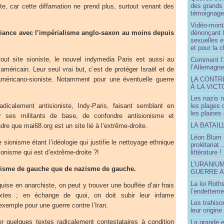
des grands
ite, car cette diffamation ne prend plus, surtout venant des
témoignage 
Vidéo-mont
alliance avec l’impérialisme anglo-saxon au moins depuis
dénonçant l
sexuelles e
et pour la 
out site sioniste, le nouvel indymedia Paris est aussi au
Comment l’
l’Allemagne
américain. Leur seul vrai but, c’est de protéger Israël et de
LA CONTR
américano-sioniste. Notamment pour une éventuelle guerre
À LA VICT
Les nazis n
icalement antisioniste, Indy-Paris, faisant semblant en
les plages
les plaines
our ses militants de base, de confondre antisionisme et
LA BATAI
re que mai68.org est un site lié à l’extrême-droite.
Léon Blum 
le sionisme étant l’idéologie qui justifie le nettoyage ethnique
prolétariat.
littérature !
sionisme qui est d’extrême-droite ?!
L’URANIU
onisme de gauche que de nazisme de gauche.
GUERRE 
La loi Roth
se en anarchiste, on peut y trouver une bouffée d’air frais
l’endetteme
xtes ; en échange de quoi, on doit subir leur infame
Les trahiso
exemple pour une guerre contre l’Iran.
leur origine
r quelques textes radicalement contestataires à condition
La grande 