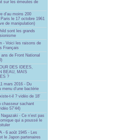
ut sur les émeutes de
e d’au moins 200
 Paris le 17 octobre 1961
ve de manipulation)
ild sont les grands
 sionisme
n - Voici les raisons de
es Français
 ans de Front National
0)
OUR DES IDEES,
N BEAU, MAIS
ES ?
 11 mars 2016 - Du
u menu d’une bactérie
iste-t-il ? vidéo de 18’
un chasseur sachant
vidéo 57’44)
 Nagazaki - Ce n’est pas
tomique qui a poussé le
ituler
- 6 août 1945 - Les
et le Japon partenaires