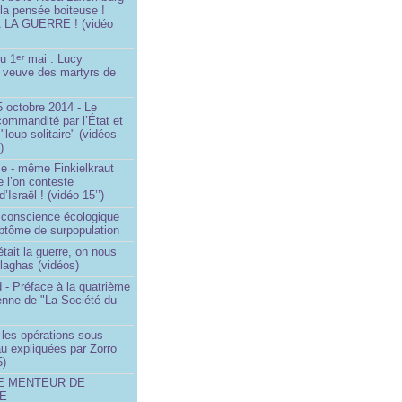
 la pensée boiteuse !
LA GUERRE ! (vidéo
du 1
mai : Lucy
er
a veuve des martyrs de
 octobre 2014 - Le
commandité par l’État et
"loup solitaire" (vidéos
)
me - même Finkielkraut
 l’on conteste
d’Israël ! (vidéo 15’’)
e conscience écologique
ptôme de surpopulation
était la guerre, on nous
llaghas (vidéos)
 - Préface à la quatrième
lienne de "La Société du
- les opérations sous
u expliquées par Zorro
5)
LE MENTEUR DE
DE