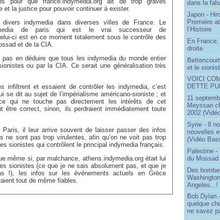
ps pour que france.indymedia.org ait de trop graves
dans la fals
 et la justice pour pouvoir continuer à exister.
Japon - Hir
Première a
 divers indymedia dans diverses villes de France. Le
l’Histoire
dymedia de paris qui est le vrai successeur de
elui-ci est en ce moment totalement sous le contrôle des
En France, 
ossad et de la CIA.
droite
ut pas en déduire que tous les indymedia du monde entier
Bettencourt,
sionistes ou par la CIA. Ce serait une généralisation très
et le sioni
VOICI CO
DETTE PU
es infiltrent et essaient de contrôler les indymedia, c’est
ui se dit au sujet de l’impérialisme américano-sioniste ; et
11 septembr
ce qui ne touche pas directement les intérêts de cet
Meyssan ch
aut être correct, sinon, ils perdraient immédiatement toute
2002 (Vidéo
Syrie - 8 n
Paris, il leur arrive souvent de laisser passer des infos
nouvelles e
es ne sont pas trop virulentes, afin qu’on ne voit pas trop
(Vidéo Bas
es sionistes qui contrôlent le principal indymedia français.
Palestine -
du Mossad
e même si, par malchance, athens.indymedia.org était lui
es sionistes (ce que je ne sais absolument pas, et que je
Des bombes
as !), les infos sur les événements actuels en Grèce
Washington
raient tout de même fiables.
Angeles...!
Bob Dylan -
quelque ch
ne savez pa