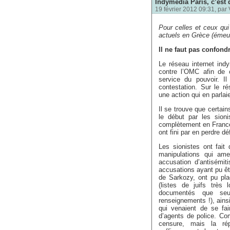
Indymedia Paris, c’est 
19 février 2012 09:31, par
Pour celles et ceux qui
actuels en Grèce (émeu
Il ne faut pas confon
Le réseau internet ind
contre l’OMC afin de 
service du pouvoir. Il
contestation. Sur le ré
une action qui en parlai
Il se trouve que certai
le début par les sion
complètement en France.
ont fini par en perdre dé
Les sionistes ont fait 
manipulations qui ame
accusation d’antisémit
accusations ayant pu ête
de Sarkozy, ont pu pla
(listes de juifs très
documentés que seu
renseignements !), ainsi
qui venaient de se fair
d’agents de police. Com
censure, mais la ré