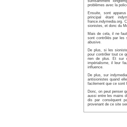
suffisamment longtem
problèmes avec la police
Ensuite, sont apparus
principal étant in
france.indymedia.org. C
sionistes, et donc du M
Mais de cela, il ne fa
sont contrôlés par les 
abusive.
De plus, si les sionist
pour contrôler tout ce q
rien de plus. Et sur 
impérialisme, il leur f
influence.
De plus, sur indymedia 
antisionistes quand ell
facilement que ce sont l
Donc, on peut penser qu
aussi entre les mains d
dis par conséquent p
provenant de ce site se