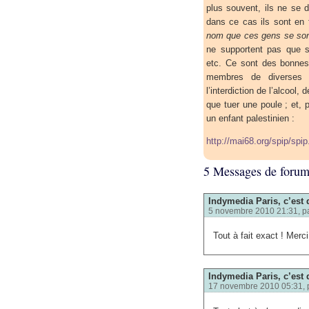
plus souvent, ils ne se 
dans ce cas ils sont en 
nom que ces gens se sont 
ne supportent pas que so
etc. Ce sont des bonnes
membres de diverses 
l’interdiction de l’alcool,
que tuer une poule ; et, 
un enfant palestinien :
http://mai68.org/spip/spi
5 Messages de foru
Indymedia Paris, c’est 
5 novembre 2010 21:31, p
Tout à fait exact ! Merc
Indymedia Paris, c’est 
17 novembre 2010 05:31, 