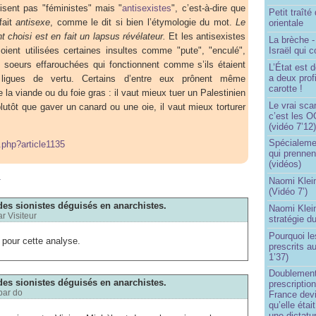
disent pas "féministes" mais "
antisexistes
", c’est-à-dire que
Petit traît
fait
antisexe
, comme le dit si bien l’étymologie du mot.
Le
orientale
choisi est en fait un lapsus révélateur.
Et les antisexistes
La brèche 
Israël qui
ient utilisées certaines insultes comme "pute", "enculé",
 soeurs effarouchées qui fonctionnent comme s’ils étaient
L’État est 
a deux profi
ligues de vertu. Certains d’entre eux prônent même
carotte !
 de la viande ou du foie gras : il vaut mieux tuer un Palestinien
Le vrai sca
plutôt que gaver un canard ou une oie, il vaut mieux torturer
c’est les O
(vidéo 7’12
Spécialemen
p.php?article1135
qui prennen
(vidéos)
m
Naomi Klein
(Vidéo 7’)
des sionistes déguisés en anarchistes.
Naomi Klein
ar
Visiteur
stratégie d
Pourquoi le
i pour cette analyse.
prescrits a
1’37)
Doublement
des sionistes déguisés en anarchistes.
prescription
par
do
France devi
qu’elle étai
une dictatur