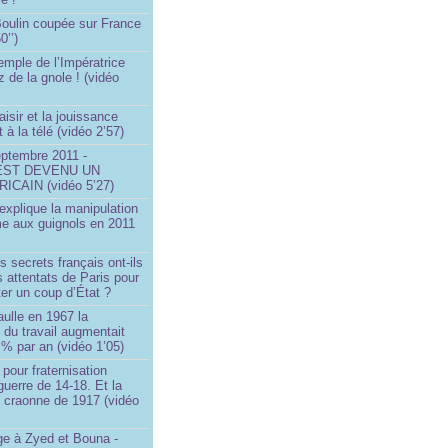
 Boulin coupée sur France
0’’)
emple de l’Impératrice
z de la gnole ! (vidéo
aisir et la jouissance
t à la télé (vidéo 2’57)
eptembre 2011 -
EST DEVENU UN
ICAIN (vidéo 5’27)
xplique la manipulation
me aux guignols en 2011
)
s secrets français ont-ils
s attentats de Paris pour
ter un coup d’État ?
ulle en 1967 la
é du travail augmentait
 % par an (vidéo 1’05)
 pour fraternisation
guerre de 14-18. Et la
 craonne de 1917 (vidéo
 à Zyed et Bouna -