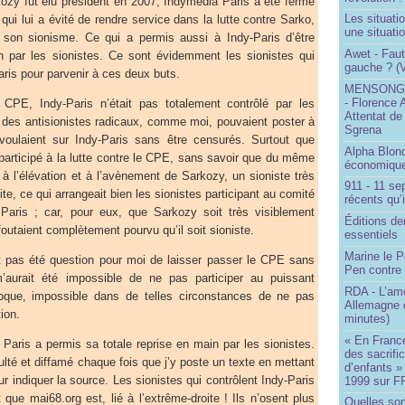
ozy fut élu président en 2007, Indymedia Paris a été fermé
Les situati
qui lui a évité de rendre service dans la lutte contre Sarko,
une situati
our son sionisme. Ce qui a permis aussi à Indy-Paris d’être
Awet - Faut-
n par les sionistes. Ce sont évidemment les sionistes qui
gauche ? (V
aris pour parvenir à ces deux buts.
MENSONGE
- Florence 
 CPE, Indy-Paris n’était pas totalement contrôlé par les
Attentat de
e des antisionistes radicaux, comme moi, pouvaient poster à
Sgrena
 voulaient sur Indy-Paris sans être censurés. Surtout que
Alpha Blon
 participé à la lutte contre le CPE, sans savoir que du même
économique
i à l’élévation et à l’avènement de Sarkozy, un sioniste très
911 - 11 se
te, ce qui arrangeait bien les sionistes participant au comité
récents qu’i
Paris ; car, pour eux, que Sarkozy soit très visiblement
Éditions de
 foutaient complètement pourvu qu’il soit sioniste.
essentiels
Marine le P
ait pas été question pour moi de laisser passer le CPE sans
Pen contre
m’aurait été impossible de ne pas participer au puissant
RDA - L’am
que, impossible dans de telles circonstances de ne pas
Allemagne d
ion.
minutes)
« En France
Paris a permis sa totale reprise en main par les sionistes.
des sacrifi
ulté et diffamé chaque fois que j’y poste un texte en mettant
d’enfants »
r indiquer la source. Les sionistes qui contrôlent Indy-Paris
1999 sur F
 que mai68.org est, lié à l’extrême-droite ! Ils n’osent plus
Quelles so