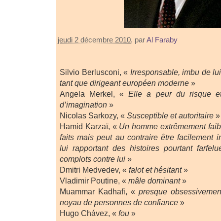
jeudi 2 décembre 2010
, par
Al Faraby
Silvio Berlusconi, «
Irresponsable, imbu de lu
tant que dirigeant européen moderne
»
Angela Merkel, «
Elle a peur du risque et
d’imagination
»
Nicolas Sarkozy, «
Susceptible et autoritaire
»
Hamid Karzaï, «
Un homme extrêmement faibl
faits mais peut au contraire être facilement 
lui rapportant des histoires pourtant farfel
complots contre lui
»
Dmitri Medvedev, «
falot et hésitant
»
Vladimir Poutine, «
mâle dominant
»
Muammar Kadhafi, «
presque obsessivement
noyau de personnes de confiance
»
Hugo Chávez, «
fou
»