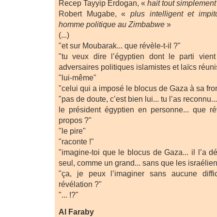
Recep Tayyip Erdogan, «
hait tout simplement 
Robert Mugabe, «
plus intelligent et impi
homme politique au Zimbabwe
»
(...)
"et sur Moubarak... que révèle-t-il ?"
"tu veux dire l’égyptien dont le parti vie
adversaires politiques islamistes et laïcs réuni
"lui-même"
"celui qui a imposé le blocus de Gaza à sa fro
"pas de doute, c’est bien lui... tu l’as reconnu
le président égyptien en personne... que r
propos ?"
"le pire"
"raconte !"
"imagine-toi que le blocus de Gaza... il l’a d
seul, comme un grand... sans que les israélie
"ça, je peux l’imaginer sans aucune diffic
révélation ?"
"... !?"
Al Faraby