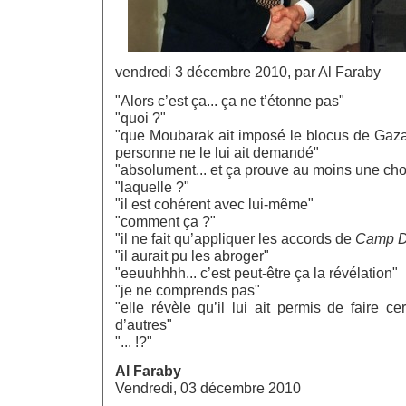
vendredi 3 décembre 2010, par Al Faraby
"Alors c’est ça... ça ne t’étonne pas"
"quoi ?"
"que Moubarak ait imposé le blocus de Gaza.
personne ne le lui ait demandé"
"absolument... et ça prouve au moins une ch
"laquelle ?"
"il est cohérent avec lui-même"
"comment ça ?"
"il ne fait qu’appliquer les accords de
Camp D
"il aurait pu les abroger"
"eeuuhhhh... c’est peut-être ça la révélation"
"je ne comprends pas"
"elle révèle qu’il lui ait permis de faire c
d’autres"
"... !?"
Al Faraby
Vendredi, 03 décembre 2010