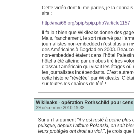
Cette vidéo dont tu me parles, je la connais 
site :
http://mai68.org/spip/spip.php?article1157
Il fallait bien que Wikileaks donne des gages
Mais, franchement, le sort réservé par l’ar
journalistes non-embedded n’est plus un my
des Américains à Bagdad en 2003. Beaucou
non-embedded étaient dans l’hôtel Palestin
hôtel a été atteind par un obus tiré très vol
d’assaut américain qui visait les étages où 
les journalistes indépendants. C’est autre
cette histoire "révélée" par Wikileaks. C’ét
sur toutes les chaînes de télé !
Wikileaks - opération Rothschild pour censu
29 décembre 2010 19:38
Sur un l’argument
"il y est resté à peine plus
puisque, depuis l’affaire Polanski, on sait bie
leurs protégés ont droit au viol."
, je crois que