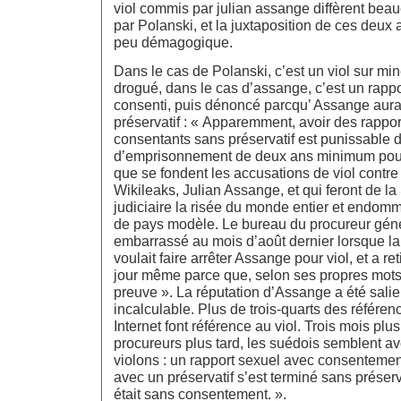
viol commis par julian assange diffèrent bea
par Polanski, et la juxtaposition de ces deux
peu démagogique.
Dans le cas de Polanski, c’est un viol sur min
drogué, dans le cas d’assange, c’est un rappo
consenti, puis dénoncé parcqu’ Assange aurai
préservatif : « Apparemment, avoir des rappo
consentants sans préservatif est punissable 
d’emprisonnement de deux ans minimum pour v
que se fondent les accusations de viol contre
Wikileaks, Julian Assange, et qui feront de l
judiciaire la risée du monde entier et endom
de pays modèle. Le bureau du procureur géné
embarrassé au mois d’août dernier lorsque la 
voulait faire arrêter Assange pour viol, et a ret
jour même parce que, selon ses propres mots,
preuve ». La réputation d’Assange a été sali
incalculable. Plus de trois-quarts des référe
Internet font référence au viol. Trois mois plus 
procureurs plus tard, les suédois semblent av
violons : un rapport sexuel avec consentem
avec un préservatif s’est terminé sans préserva
était sans consentement. ».