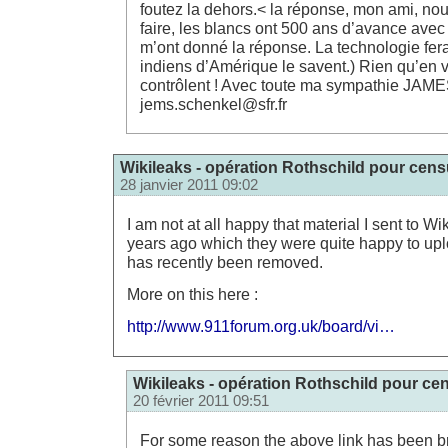
foutez la dehors.< la réponse, mon ami, no
faire, les blancs ont 500 ans d’avance avec
m’ont donné la réponse. La technologie fera 
indiens d’Amérique le savent.) Rien qu’en v
contrôlent ! Avec toute ma sympathie JAM
jems.schenkel@sfr.fr
Wikileaks - opération Rothschild pour censu
28 janvier 2011 09:02
I am not at all happy that material I sent to Wi
years ago which they were quite happy to upl
has recently been removed.
More on this here :
http://www.911forum.org.uk/board/vi…
Wikileaks - opération Rothschild pour cen
20 février 2011 09:51
For some reason the above link has been