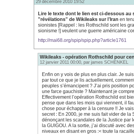
29 décembre 2010 19:52
Lire le texte dont le lien est ci-dessous au 
"révélations" de Wikileaks sur l’Iran
en ten
sionistes [Rappel : les Rothschild sont les g
sionisme !] veulent une guerre américaine con
http://mai68.org/spip/spip.php?article1761
Wikileaks - opération Rothschild pour cen
12 janvier 2011 00:00, par
james SCHENKEL
Enfin on y vois de plus en plus clair. Je su
par tout ce que je lis actuellement, commen
peuples s’émancipent ? J’ai pris position 
une farce gauchiste ? Maintenant je compr
Effectivement l’opération Rothschild est bie
pense que dans les mois qui viennent, il fau
chose pour échapper à la censure !! Je vais 
secret : En 2000, je me suis fait vider de
dénonçant les scandales de la Justice par 
la GUIGOU. A la sortie, j’ai discuté avec de
niveaux en disant en gros :< toute la racaill