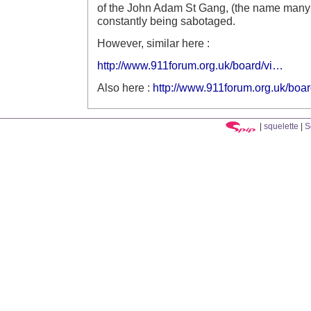
of the John Adam St Gang, (the name many 
constantly being sabotaged.
However, similar here :
http://www.911forum.org.uk/board/vi…
Also here :
http://www.911forum.org.uk/boa
|
squelette
|
S