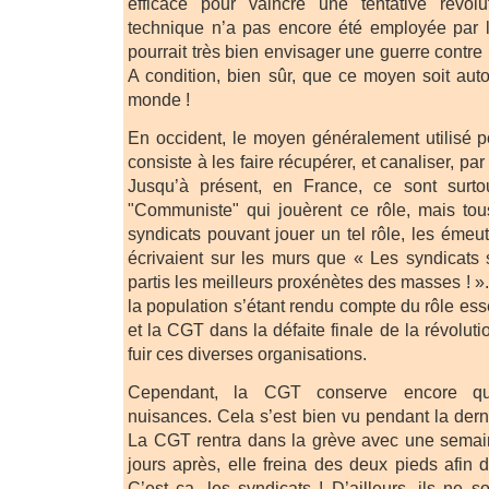
efficace pour vaincre une tentative révolu
technique n’a pas encore été employée par l
pourrait très bien envisager une guerre contre
A condition, bien sûr, que ce moyen soit auto
monde !
En occident, le moyen généralement utilisé po
consiste à les faire récupérer, et canaliser, par
Jusqu’à présent, en France, ce sont surto
"Communiste" qui jouèrent ce rôle, mais tous
syndicats pouvant jouer un tel rôle, les émeu
écrivaient sur les murs que « Les syndicats 
partis les meilleurs proxénètes des masses ! ».
la population s’étant rendu compte du rôle ess
et la CGT dans la défaite finale de la révolutio
fuir ces diverses organisations.
Cependant, la CGT conserve encore qu
nuisances. Cela s’est bien vu pendant la der
La CGT rentra dans la grève avec une semain
jours après, elle freina des deux pieds afin 
C’est ça, les syndicats ! D’ailleurs, ils ne 