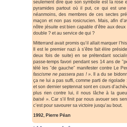
seulement dire que son symbole est la rose et 
pyramides partout où il put, ce qui est une
néanmoins, des membres de ces sectes préte
maçon et non pas rosicrucien. Mais, afin d’av
nôtre jésuite est bien capable d’être aux deux 
double ? et au service de qui ?
Mitterrand avait promis qu’il allait marquer l’hist
Il est le premier nazi à s’être fait élire prési
deux fois de suite) en se prétendant sociali
passe-temps favori pendant ses 14 ans de "p
télé les "de gauche" manifester contre Le Pe
fascisme ne passera pas ! »
. Il a du se bidon
ça ne lui a pas suffi, comme parti de rigolade
et son dernier septennat sont en cours d’achè
plus rien contre lui, il nous lâche à la gue
baisé »
. Car s’il finit par nous avouer ses s
c’est pour savourer sa victoire jusqu’au bout.
1992, Pierre Péan