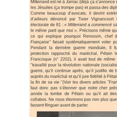
Mitterrand est né à Jarnac (déjà ça s’annonce m
les Jésuites (ça trompe pas) et passa des dip
Comme beaucoup d’avocats, il devint extrém
d’ailleurs dénoncé par Tixier Vignancour
électorale de 81 :
« Mitterrand a commencé sa 
le même parti que moi »
. Précisons même qu’il
ce qui explique pourquoi Renouvin, chef
Française"
faisait systématiquement voter po
Pendant la dernière guerre mondiale, Il f
protection rapproché du maréchal. Pétain 
Francisque (n° 2202), il avait tout de même f
"travaillé pour la révolution nationale (sociali
guerre, qu’il continue après, qu’il justifie de
auprès du maréchal et qu’il jure fidélité à Péta
la fin de sa vie "(Voir les divers articles "Fr
faut donc pas s’étonner que notre cher prés
année la tombe de Pétain ou qu’il ait des
collabos. Ne nous étonnons pas non plus que 
fassent flinguer avant de parler.