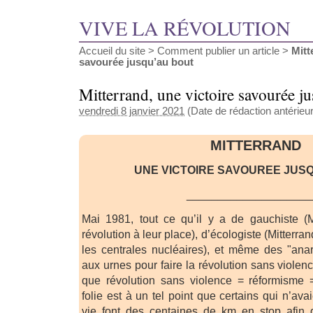
VIVE LA RÉVOLUTION
Accueil du site
>
Comment publier un article
>
Mitt
savourée jusqu’au bout
Mitterrand, une victoire savourée j
vendredi 8 janvier 2021
(Date de rédaction antérieure
MITTERRAND
UNE VICTOIRE SAVOUREE JUS
____________________
Mai 1981, tout ce qu’il y a de gauchiste (Mit
révolution à leur place), d’écologiste (Mitterran
les centrales nucléaires), et même des "anarc
aux urnes pour faire la révolution sans violen
que révolution sans violence = réformisme =
folie est à un tel point que certains qui n’ava
vie font des centaines de km en stop afin d