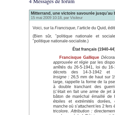
4 Messages de forum
Mitterrand, une victoire savourée jusqu’au 
15 mai 2009 10:18, par
Visiteur
Voici, sur la
Francisque
, l’article du Quid, é
(Bien sûr, "politique nationale et soci
"politique nationale-socialiste.)
État français (1940-44
Francisque Gallique
Décorat
approuvée et régie
par les dispo
arrêtés du 26-5-1941, loi du 16
décrets des 14-3-1942 et 3
Insigne :
26,5 mm de haut sur 1
large, rappelle la forme de la p
à double tranchant des guerri
(c’était en fait une arme de jet à
bâton de maréchal émaillé de 
étoiles et extrémités dorées,
manche où s’attachent les 2 fers 
tricolore.
Attribution :
directemen