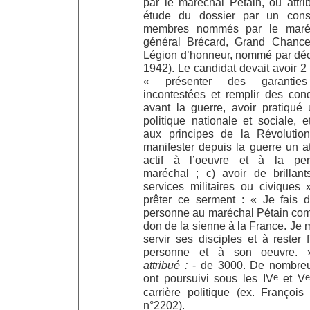
par le maréchal Pétain, ou attr
étude du dossier par un cons
membres nommés par le maréc
général Brécard, Grand Chancel
Légion d’honneur, nommé par déc
1942). Le candidat devait avoir 2 
« présenter des garanties
incontestées et remplir des cond
avant la guerre, avoir pratiqué
politique nationale et sociale, 
aux principes de la Révolution
manifester depuis la guerre un 
actif à l’oeuvre et à la pe
maréchal ; c) avoir de brillant
services militaires ou civiques »
prêter ce serment : « Je fais
personne au maréchal Pétain comm
don de la sienne à la France. Je
servir ses disciples et à rester 
personne et à son oeuvre.
attribué :
- de 3000. De nombre
e
e
ont poursuivi sous les IV
et V
carrière politique (ex. François 
n°2202).