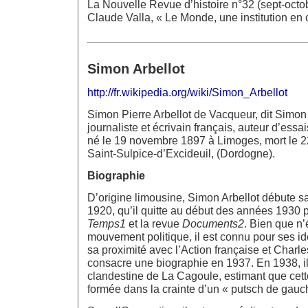
La Nouvelle Revue d’histoire n°32 (sept-octo
Claude Valla, « Le Monde, une institution en c
Simon Arbellot
http://fr.wikipedia.org/wiki/Simon_Arbellot
Simon Pierre Arbellot de Vacqueur, dit Simon 
journaliste et écrivain français, auteur d’essai
né le 19 novembre 1897 à Limoges, mort le 
Saint-Sulpice-d’Excideuil, (Dordogne).
Biographie
D’origine limousine, Simon Arbellot débute sa
1920, qu’il quitte au début des années 1930 p
Temps1
et la revue
Documents2
. Bien que n
mouvement politique, il est connu pour ses i
sa proximité avec l’Action française et Charle
consacre une biographie en 1937. En 1938, il j
clandestine de La Cagoule, estimant que cett
formée dans la crainte d’un « putsch de gauc