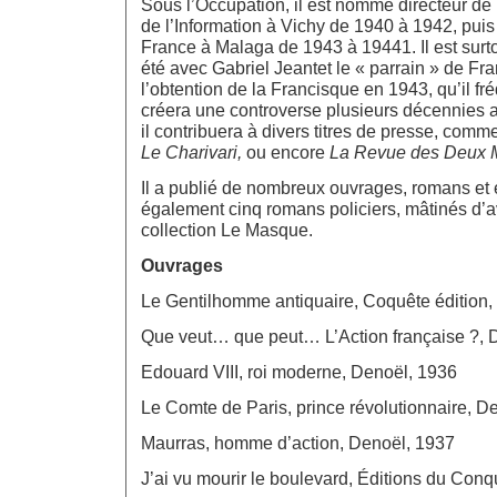
Sous l’Occupation, il est nommé directeur de 
de l’Information à Vichy de 1940 à 1942, pui
France à Malaga de 1943 à 19441. Il est surt
été avec Gabriel Jeantet le « parrain » de Fr
l’obtention de la Francisque en 1943, qu’il fré
créera une controverse plusieurs décennies a
il contribuera à divers titres de presse, comm
Le Charivari,
ou encore
La Revue des Deux 
Il a publié de nombreux ouvrages, romans et 
également cinq romans policiers, mâtinés d’a
collection Le Masque.
Ouvrages
Le Gentilhomme antiquaire, Coquête édition,
Que veut… que peut… L’Action française ?, 
Edouard VIII, roi moderne, Denoël, 1936
Le Comte de Paris, prince révolutionnaire, D
Maurras, homme d’action, Denoël, 1937
J’ai vu mourir le boulevard, Éditions du Conq