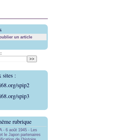
s
blier un article
:
sites :
i68.org/spip2
i68.org/spip3
même rubrique
- 6 août 1945 - Les
et le Japon partenaires
ification de l’histoire