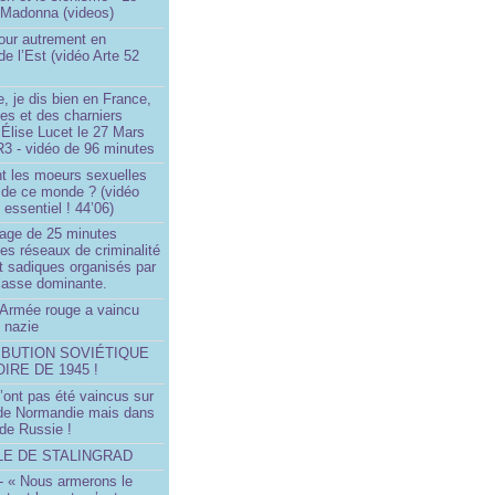
 Madonna (videos)
our autrement en
e l’Est (vidéo Arte 52
, je dis bien en France,
ces et des charniers
 Élise Lucet le 27 Mars
R3 - vidéo de 96 minutes
nt les moeurs sexuelles
 de ce monde ? (vidéo
essentiel ! 44’06)
age de 25 minutes
es réseaux de criminalité
t sadiques organisés par
classe dominante.
Armée rouge a vaincu
 nazie
IBUTION SOVIÉTIQUE
OIRE DE 1945 !
’ont pas été vaincus sur
 de Normandie mais dans
 de Russie !
LLE DE STALINGRAD
- « Nous armerons le