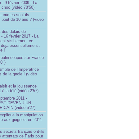
 - 9 février 2009 - La
u choc (vidéo 78’50)
s crimes sont-ils
u bout de 10 ans ? (vidéo
 des délais de
 - 16 février 2017 - La
ent visiblement ce
t déjà essentiellement :
e !
 Boulin coupée sur France
0’’)
emple de l’Impératrice
z de la gnole ! (vidéo
aisir et la jouissance
t à la télé (vidéo 2’57)
eptembre 2011 -
EST DEVENU UN
ICAIN (vidéo 5’27)
xplique la manipulation
me aux guignols en 2011
)
s secrets français ont-ils
s attentats de Paris pour