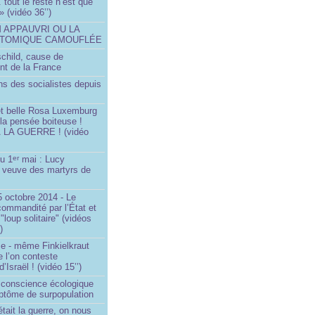
.. tout le reste n’est que
 » (vidéo 36’’)
M APPAUVRI OU LA
ATOMIQUE CAMOUFLÉE
schild, cause de
nt de la France
ns des socialistes depuis
et belle Rosa Luxemburg
 la pensée boiteuse !
LA GUERRE ! (vidéo
du 1
mai : Lucy
er
a veuve des martyrs de
 octobre 2014 - Le
commandité par l’État et
"loup solitaire" (vidéos
)
me - même Finkielkraut
 l’on conteste
d’Israël ! (vidéo 15’’)
e conscience écologique
ptôme de surpopulation
était la guerre, on nous