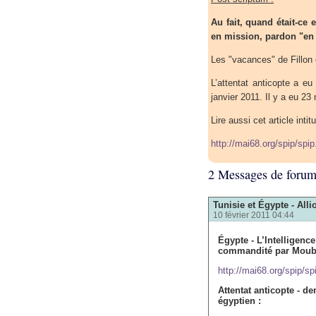
Au fait, quand était-ce 
en mission, pardon "en
Les "vacances" de Fillon
L’attentat anticopte a e
janvier 2011. Il y a eu 23 
Lire aussi cet article inti
http://mai68.org/spip/spi
2 Messages de foru
Tunisie et Égypte - Alli
10 février 2011 04:44
Égypte - L’Intelligence
commandité par Moub
http://mai68.org/spip/sp
Attentat anticopte - d
égyptien :