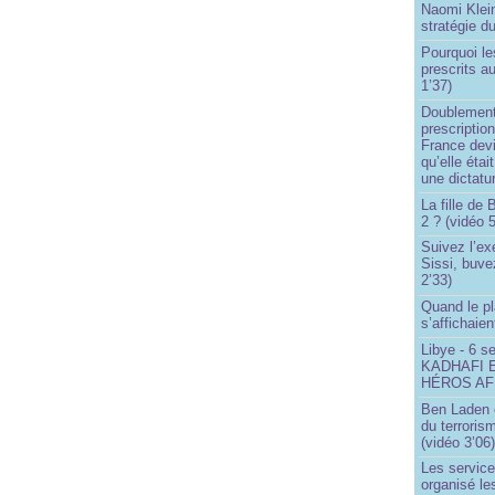
Naomi Klein
stratégie d
Pourquoi le
prescrits a
1’37)
Doublement
prescription
France devi
qu’elle étai
une dictatur
La fille de
2 ? (vidéo 5
Suivez l’ex
Sissi, buve
2’33)
Quand le pl
s’affichaien
Libye - 6 s
KADHAFI 
HÉROS AFR
Ben Laden e
du terroris
(vidéo 3’06
Les service
organisé le