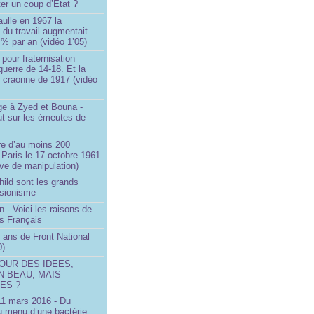
ter un coup d’État ?
ulle en 1967 la
é du travail augmentait
 % par an (vidéo 1’05)
 pour fraternisation
guerre de 14-18. Et la
 craonne de 1917 (vidéo
 à Zyed et Bouna -
ut sur les émeutes de
e d’au moins 200
 Paris le 17 octobre 1961
ve de manipulation)
ild sont les grands
 sionisme
n - Voici les raisons de
es Français
 ans de Front National
0)
OUR DES IDEES,
N BEAU, MAIS
ES ?
 11 mars 2016 - Du
u menu d’une bactérie