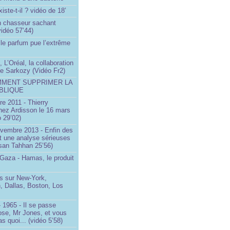
iste-t-il ? vidéo de 18’
un chasseur sachant
vidéo 57’44)
le parfum pue l’extrême
 L’Oréal, la collaboration
ste Sarkozy (Vidéo Fr2)
MMENT SUPPRIMER LA
BLIQUE
e 2011 - Thierry
ez Ardisson le 16 mars
 29’02)
ovembre 2013 - Enfin des
t une analyse sérieuses
san Tahhan 25’56)
 Gaza - Hamas, le produit
 sur New-York,
, Dallas, Boston, Los
 1965 - Il se passe
ose, Mr Jones, et vous
s quoi... (vidéo 5’58)