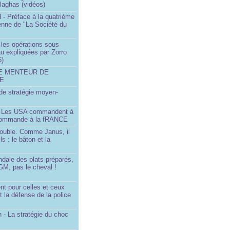
llaghas (vidéos)
 - Préface à la quatrième
lienne de "La Société du
- les opérations sous
u expliquées par Zorro
5)
LE MENTEUR DE
DE
é de stratégie moyen-
- Les USA commandent à
 commande à la fRANCE
double. Comme Janus, il
ls : le bâton et la
ndale des plats préparés,
GM, pas le cheval !
)
t pour celles et ceux
t la défense de la police
 - La stratégie du choc