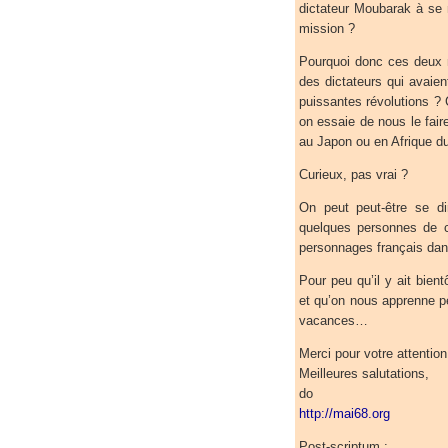
dictateur Moubarak à se m
mission ?
Pourquoi donc ces deux m
des dictateurs qui avaien
puissantes révolutions ?
on essaie de nous le faire
au Japon ou en Afrique d
Curieux, pas vrai ?
On peut peut-être se dir
quelques personnes de c
personnages français dan
Pour peu qu’il y ait bie
et qu’on nous apprenne pe
vacances…
Merci pour votre attention
Meilleures salutations,
do
http://mai68.org
Post-scriptum :