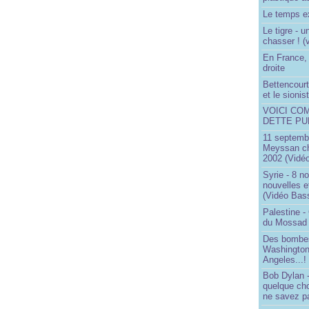
Le temps ex
Le tigre - 
chasser ! (
En France, 
droite
Bettencourt,
et le sioni
VOICI CO
DETTE PU
11 septembr
Meyssan ch
2002 (Vidéo
Syrie - 8 n
nouvelles e
(Vidéo Bas
Palestine -
du Mossad
Des bombes
Washington
Angeles...!
Bob Dylan -
quelque ch
ne savez pa