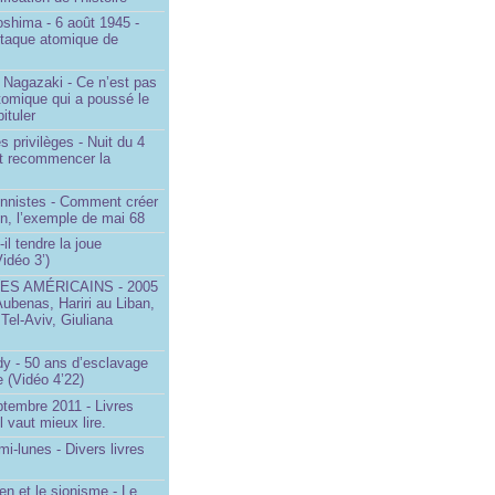
oshima - 6 août 1945 -
ttaque atomique de
 Nagazaki - Ce n’est pas
tomique qui a poussé le
ituler
s privilèges - Nuit du 4
aut recommencer la
onnistes - Comment créer
on, l’exemple de mai 68
il tendre la joue
idéo 3’)
S AMÉRICAINS - 2005
Aubenas, Hariri au Liban,
 Tel-Aviv, Giuliana
dy - 50 ans d’esclavage
 (Vidéo 4’22)
ptembre 2011 - Livres
l vaut mieux lire.
mi-lunes - Divers livres
en et le sionisme - Le