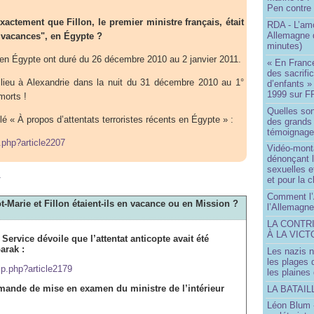
Pen contre
exactement que Fillon, le premier ministre français, était
RDA - L’am
Allemagne d
 vacances", en Égypte ?
minutes)
 en Égypte ont duré du 26 décembre 2010 au 2 janvier 2011.
« En France
des sacrifi
u lieu à Alexandrie dans la nuit du 31 décembre 2010 au 1°
d’enfants »
1999 sur F
morts !
Quelles so
tulé « À propos d’attentats terroristes récents en Égypte » :
des grands
témoignage 
p.php?article2207
Vidéo-mont
dénonçant l
sexuelles e
m
et pour la 
Comment l’
ot-Marie et Fillon étaient-ils en vacance ou en Mission ?
l’Allemagne
LA CONTR
À LA VICT
 Service dévoile que l’attentat anticopte avait été
arak :
Les nazis n
les plages
ip.php?article2179
les plaines
emande de mise en examen du ministre de l’intérieur
LA BATAI
Léon Blum 