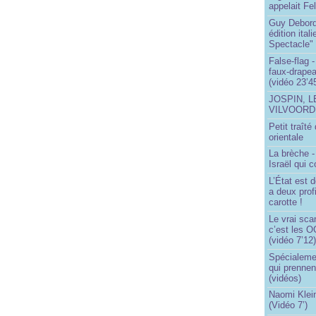
appelait Fe
Guy Debord
édition ita
Spectacle"
False-flag 
faux-drapea
(vidéo 23’4
JOSPIN, 
VILVOOR
Petit traît
orientale
La brèche 
Israël qui
L’État est 
a deux profi
carotte !
Le vrai sca
c’est les O
(vidéo 7’12
Spécialemen
qui prennen
(vidéos)
Naomi Klein
(Vidéo 7’)