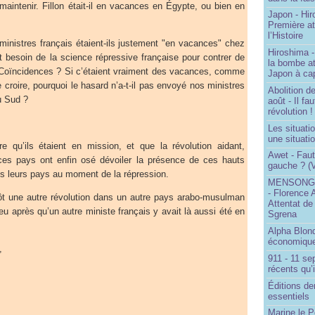
aintenir. Fillon était-il en vacances en Égypte, ou bien en
Japon - Hir
Première a
l’Histoire
inistres français étaient-ils justement "en vacances" chez
Hiroshima -
t besoin de la science répressive française pour contrer de
la bombe a
 Coïncidences ? Si c’étaient vraiment des vacances, comme
Japon à cap
 croire, pourquoi le hasard n’a-t-il pas envoyé nos ministres
Abolition de
u Sud ?
août - Il f
révolution !
Les situati
une situati
e qu’ils étaient en mission, et que la révolution aidant,
Awet - Faut-
es pays ont enfin osé dévoiler la présence de ces hauts
gauche ? (V
s leurs pays au moment de la répression.
MENSONGE
- Florence 
ntôt une autre révolution dans un autre pays arabo-musulman
Attentat de
u après qu’un autre ministe français y avait là aussi été en
Sgrena
Alpha Blon
économique
,
911 - 11 se
récents qu’i
Éditions de
essentiels
Marine le P