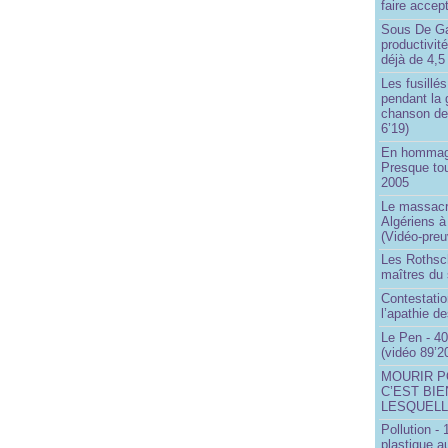
faire accep
Sous De Ga
productivit
déjà de 4,5
Les fusillés
pendant la 
chanson de
6’19)
En hommage
Presque to
2005
Le massacr
Algériens à
(Vidéo-preu
Les Rothsch
maîtres du
Contestatio
l’apathie d
Le Pen - 40
(vidéo 89’2
MOURIR P
C’EST BIE
LESQUELL
Pollution -
plastique a