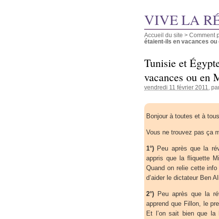
VIVE LA R
Accueil du site
>
Comment pu
étaient-ils en vacances ou e
Tunisie et Égypte
vacances ou en 
vendredi 11 février 2011
, pa
Bonjour à toutes et à tous
Vous ne trouvez pas ça m
1°)
Peu après que la révo
appris que la fliquette 
Quand on relie cette info 
d’aider le dictateur Ben Al
2°)
Peu après que la rév
apprend que Fillon, le p
Et l’on sait bien que la