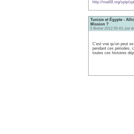
http://mai68.org/spip/sp
Tunisie et Égypte - Alli
Mission ?
5 février 2012 05:43, par
d
C’est vrai qu’on peut s
pendant ces périodes, c
toutes ces histoires dép
Partir en
vacances en T
liberté, sans commentai