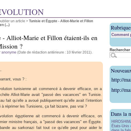
ÉVOLUTION
blier un article
>
Tunisie et Égypte - Alliot-Marie et Fillon
n (...)
Rubrique
Comment pu
 - Alliot-Marie et Fillon étaient-ils en
Mission ?
Rechercher 
r
anonyme
(Date de rédaction antérieure : 10 février 2011).
Nouveaux 
,
http://ma
arrant, vous ? :
http://ma
lution tunisienne ait commencé à devenir efficace, on a
Michèle Alliot-Marie avait "passé des vacances" en Tunisie.
au fait qu’elle a avoué publiquement qu’elle avait l’intention
i à réprimer les Tunisiens, ça fait bizarre, pas vrai ?
Dans la 
olution égyptienne ait commencé à devenir efficace, on
HIROSHIMA 
remier ministre français, a "passé des vacances" en Égypte.
États-Unis 
 bande au sarkonazi fait tout ce qu’elle peut pour aider le
dans la fals