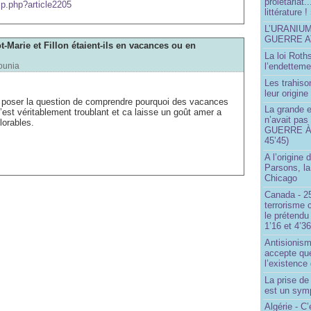
prolétariat.
ip.php?article2205
littérature !
L’URANIU
GUERRE 
ot-Marie et Fillon étaient-ils en vacances ou en
La loi Roth
l’endetteme
ounia
Les trahiso
leur origine
e poser la question de comprendre pourquoi des vacances
La grande 
’est véritablement troublant et ca laisse un goût amer a
n’avait pas
lorables.
GUERRE À 
45’45)
A l’origine 
Parsons, l
Chicago
Canada - 25
terrorisme 
le prétendu 
1’16 et 4’36
unisie
au moment ou les tunisiens se battent pour la
Antisionis
re.
accepte que
l’existence 
La prise d
est un sym
Algérie - C’