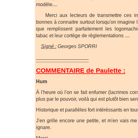
modèle....
Merci aux lecteurs de transmettre ces inf
bonnes à connaitre surtout lorsqu'on imagine la
que remplissent parfaitement les logomach
tabac et leur cortège de règlementations ....
Signé :
Georges SPORRI
___________________
¯¯¯¯¯¯¯¯¯¯¯¯¯¯¯¯¯¯¯
COMMENTAIRE de Paulette :
Hum
À l'heure où l'on se fait enfumer (lacrimos con
plus par le pouvoir, voilà qui est plutôt bien sent
Historique et parallèles fort intéréssants en tou
J'en grille encore une petite, et m'en vais 
ignare.