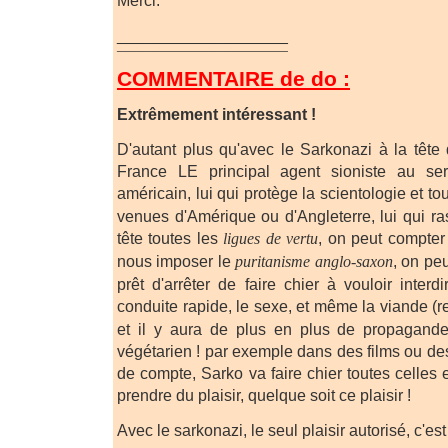
Merci.
___________________
¯¯¯¯¯¯¯¯¯¯¯¯¯¯¯¯¯¯¯
COMMENTAIRE de do :
Extrêmement intéressant !
D'autant plus qu'avec le Sarkonazi à la tête d
France LE principal agent sioniste au ser
américain, lui qui protège la scientologie et to
venues d'Amérique ou d'Angleterre, lui qui r
tête toutes les
ligues de vertu
, on peut compter
nous imposer le
puritanisme anglo-saxon
, on peu
prêt d'arrêter de faire chier à vouloir interdi
conduite rapide, le sexe, et même la viande (re
et il y aura de plus en plus de propagand
végétarien ! par exemple dans des films ou des 
de compte, Sarko va faire chier toutes celles 
prendre du plaisir, quelque soit ce plaisir !
Avec le sarkonazi, le seul plaisir autorisé, c'est l