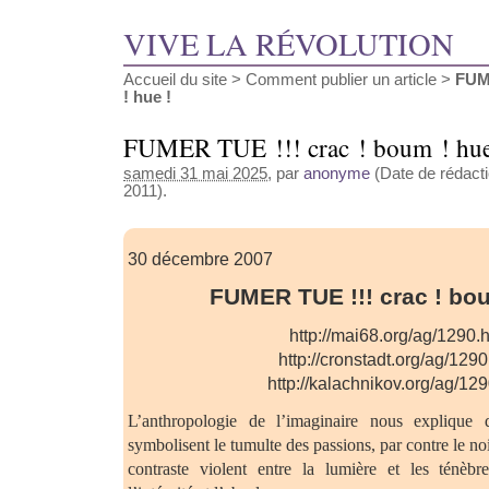
VIVE LA RÉVOLUTION
Accueil du site
>
Comment publier un article
>
FUM
! hue !
FUMER TUE !!! crac ! boum ! hue
samedi 31 mai 2025
, par
anonyme
(Date de rédactio
2011).
30 décembre 2007
FUMER TUE !!! crac ! bou
http://mai68.org/ag/1290.
http://cronstadt.org/ag/129
http://kalachnikov.org/ag/12
L’anthropologie de l’imaginaire nous explique
symbolisent le tumulte des passions, par contre le noir
contraste violent entre la lumière et les ténèbre