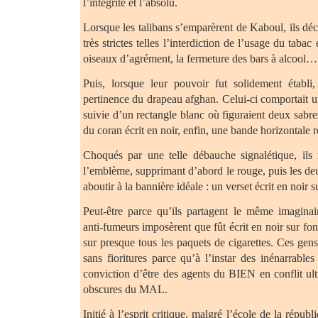
l’intégrité et l’absolu.
Lorsque les talibans s’emparèrent de Kaboul, ils déci
très strictes telles l’interdiction de l’usage du tabac
oiseaux d’agrément, la fermeture des bars à alcool…
Puis, lorsque leur pouvoir fut solidement établi, 
pertinence du drapeau afghan. Celui-ci comportait u
suivie d’un rectangle blanc où figuraient deux sabres
du coran écrit en noir, enfin, une bande horizontale r
Choqués par une telle débauche signalétique, ils 
l’emblème, supprimant d’abord le rouge, puis les deu
aboutir à la bannière idéale : un verset écrit en noir 
Peut-être parce qu’ils partagent le même imaginair
anti-fumeurs imposèrent que fût écrit en noir sur
sur presque tous les paquets de cigarettes. Ces gens
sans fioritures parce qu’à l’instar des inénarrables 
conviction d’être des agents du BIEN en conflit ult
obscures du MAL.
Initié à l’esprit critique, malgré l’école de la répu