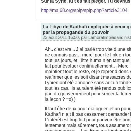
Sur la Syrie, tu t’es fait piéger. Tu devrais l
http://mai68.org/spip/spip.php?article3104
La Libye de Kadhafi expliquée à ceux qu
par la propagande du pouvoir
23 août 2011 16:50, par
Lamoralimpiasandinis
Ah.. c’est vrai.. J ai parlé trop vite d’une s
ne connais pas… merci pour le link en t
tout les jours, et l’être humain en tant qu
fait pour évoluer continuellement… Merci 
maintient tout le reste, et je reprend don
reafirmer que les soit disant massacres 
Lybien ont été annoncé sans aucun fond
tout les cas, ils auraient été rendus publi
part du gouvernement pour semer la terreu
la leçon ? =o) )
Il faut être deux pour dialoguer, et un pou
Kadhafi n a t il pas cessament demander
L’intérêt est trop fort pour pouvoir être h
lentement mais sûrement, tous assumeron
conséquences… Les Empires tomberont 