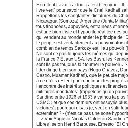
Excellent travail car tout ça est bien vrai… Il f
livre vert" pour savoir que le Cnel Kadhafi sait
Rappellons les sanglantes dictatures du Chili
Nicaragua (Somoza), Argentine (Junta Militar)
tous financées, appuyées, entrainées et arm
est une bien triste et hypocrite réalitée des 
qui vendent au monde entier le principe de 
le peuple est véritablement au pouvoir alors
combien de temps Sarkozy est il au pouvoir (j
Ne sont ce pas toujours les mêmes qui depui
la France ? Et aux USA, les Bush, les Kenned
sont ils pas toujours fait tourner le pouvoir…?
lider dirige bien son pays (Hugo Chávez, Dan
Castro, Muamar Kadhafi), que le peuple maj
à ce qu’ils restent pour continuer les progrès 
l’encontre des intérêts politiques et financie
militaires mondiales" (rappelons qu un pauv
Sandino entre 1926 et 1933 à vaincu la plus f
USMC ; et que ces derniers ont essuyés plus
victoires), pourquoi disais je, veut on salir le
exterminer ? - (n’est ce pas une sorte hypocri
—> Voir Augusto Nicolás Calderón Sandino
Libres" selon Henri Barbusse, Ernesto "El C