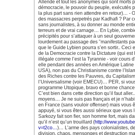
Allende et tout les anonymes qui sont morts p
démocracie, le pouvoir du peuple, exécutés pa
la plus part sans rien attendre en retour)… - 
des massacres perpetrés par Kadhafi ? Par c
sans journalistes, à su donner au monde ent
terreurs et de vrai carnage… En Lybie, combi
précipités pour s’attaquer à un seul gouvern
lourdement au passage des "manifestants pac
que le Guide Lybien pourra s’en sortir.. Ceci
de la Democracie contre la Dictature (qui est l
illégale comme l’est la Tyrannie - voir cours d
elle pendant des années en Amérique Latine 
USA), non pas du Christianisme contre l’Isl
des Riches contre les Pauvres, du Capitalis
l’Universalisme (voir EMECU)… PER, si vous 
programme Utopique, bravo et bonne chance
C’est bien dans cette direction qu’il faut aller
moyens… Je ne suis pas français et je n’hab
en France (sans vouloir offenser) mais vous ê
appuyé, si vous êtes aussi sérieux que vous
Sarkozy fait son fier, son homme fort, mais dans
qu’il n’est qu’un trouillard (
http://www.youtub
v=t2co…
)… L’arme des pays colonialistes, de
division, chaos, mensonges et destruction 