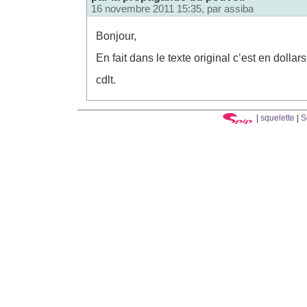
16 novembre 2011 15:35, par
assiba
Bonjour,
En fait dans le texte original c’est en dollar
cdlt.
|
squelette
|
S