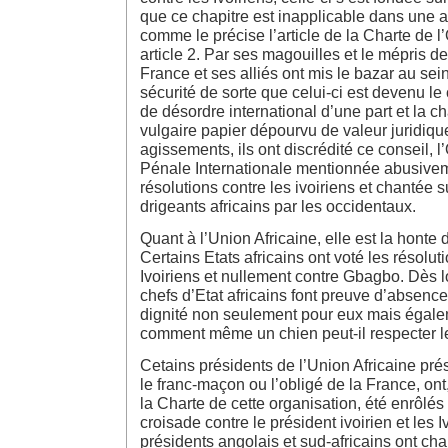
que ce chapitre est inapplicable dans une af
comme le précise l’article de la Charte de
article 2. Par ses magouilles et le mépris de
France et ses alliés ont mis le bazar au sei
sécurité de sorte que celui-ci est devenu le 
de désordre international d’une part et la c
vulgaire papier dépourvu de valeur juridique
agissements, ils ont discrédité ce conseil, 
Pénale Internationale mentionnée abusive
résolutions contre les ivoiriens et chantée su
drigeants africains par les occidentaux.
Quant à l’Union Africaine, elle est la honte 
Certains Etats africains ont voté les résolut
Ivoiriens et nullement contre Gbagbo. Dès lo
chefs d’Etat africains font preuve d’absenc
dignité non seulement pour eux mais égale
comment même un chien peut-il respecter le
Cetains présidents de l’Union Africaine pré
le franc-maçon ou l’obligé de la France, o
la Charte de cette organisation, été enrôlé
croisade contre le président ivoirien et les I
présidents angolais et sud-africains ont ch