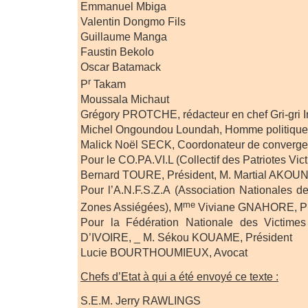
Emmanuel Mbiga
Valentin Dongmo Fils
Guillaume Manga
Faustin Bekolo
Oscar Batamack
r
P
Takam
Moussala Michaut
Grégory PROTCHE, rédacteur en chef Gri-gri I
Michel Ongoundou Loundah, Homme politique
Malick Noël SECK, Coordonateur de convergen
Pour le CO.PA.VI.L (Collectif des Patriotes Vic
Bernard TOURE, Président, M. Martial AKOUN
Pour l’A.N.F.S.Z.A (Association Nationales 
me
Zones Assiégées), M
Viviane GNAHORE, Pr
Pour la Fédération Nationale des Victim
D’IVOIRE, _ M. Sékou KOUAME, Président
Lucie BOURTHOUMIEUX, Avocat
Chefs d’Etat à qui a été envoyé ce texte :
S.E.M. Jerry RAWLINGS