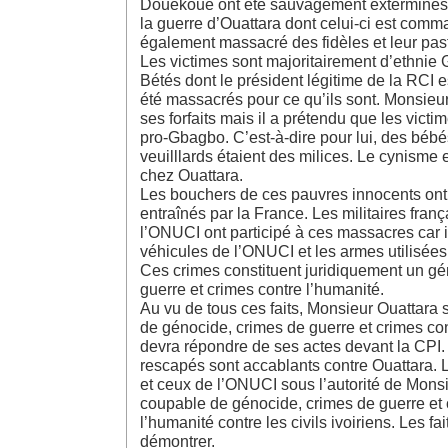
Douékoué ont été sauvagement exterminés 
la guerre d’Ouattara dont celui-ci est comma
également massacré des fidèles et leur pas
Les victimes sont majoritairement d’ethnie
Bétés dont le président légitime de la RCI es
été massacrés pour ce qu’ils sont. Monsieu
ses forfaits mais il a prétendu que les victi
pro-Gbagbo. C’est-à-dire pour lui, des béb
veuilllards étaient des milices. Le cynisme
chez Ouattara.
Les bouchers de ces pauvres innocents ont
entraînés par la France. Les militaires franç
l’ONUCI ont participé à ces massacres car i
véhicules de l’ONUCI et les armes utilisées
Ces crimes constituent juridiquement un gé
guerre et crimes contre l’humanité.
Au vu de tous ces faits, Monsieur Ouattara 
de génocide, crimes de guerre et crimes cont
devra répondre de ses actes devant la CPI
rescapés sont accablants contre Ouattara. Le
et ceux de l’ONUCI sous l’autorité de Mons
coupable de génocide, crimes de guerre et 
l’humanité contre les civils ivoiriens. Les fa
démontrer.