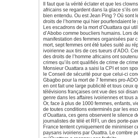
Il faut que la vérité éclater et que les clown
africains se regardent dans la glace s’ils o
bien entendu. Ou est Jean Ping ? Où sont l
droits de l’homme qui hier pourfendaient l
Les escadrons de la mort d’Ouattara qui util
d’Abobo comme boucliers humains. Lors d
manifestation des femmes organisées par c
mort, sept femmes ont été tuées suité au ré
ivoirienne aux tirs de ces tueurs d’ADO. Ce
des droits de l’homme africains ont soutenu
crimes qu’ils ont qualifiés de crime de crim
Monsieur Ouattara a saisi la CPI et son spo
le Conseil de sécurité pour que celui-ci co
Gbagbo pour la mort de 7 femmes pro-ADO.
en ont fait une large publicité et tous ceux 
télévisions françaises ont vue des soi disan
genre dans les affaires ivoiriennes et tous 
Or, face à plus de 1000 femmes, enfants, v
de toutes conditions exterminés par les esc
d’Ouattara, ces gens observent le silence 
journalistes de télé et RFI, un des porte-pa
France tentent cyniquement de minimiser ce
paysans ivoiriens par Ouattra. Le combre p