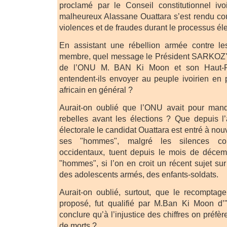
proclamé par le Conseil constitutionnel ivo
malheureux Alassane Ouattara s’est rendu cou
violences et de fraudes durant le processus éle
En assistant une rébellion armée contre les
membre, quel message le Président SARKOZY,
de l’ONU M. BAN Ki Moon et son Haut-R
entendent-ils envoyer au peuple ivoirien en p
africain en général ?
Aurait-on oublié que l’ONU avait pour manda
rebelles avant les élections ? Que depuis l
électorale le candidat Ouattara est entré à no
ses "hommes", malgré les silences c
occidentaux, tuent depuis le mois de dé
"hommes", si l’on en croit un récent sujet su
des adolescents armés, des enfants-soldats.
Aurait-on oublié, surtout, que le recompta
proposé, fut qualifié par M.Ban Ki Moon d’"
conclure qu’à l’injustice des chiffres on préfè
de morts ?