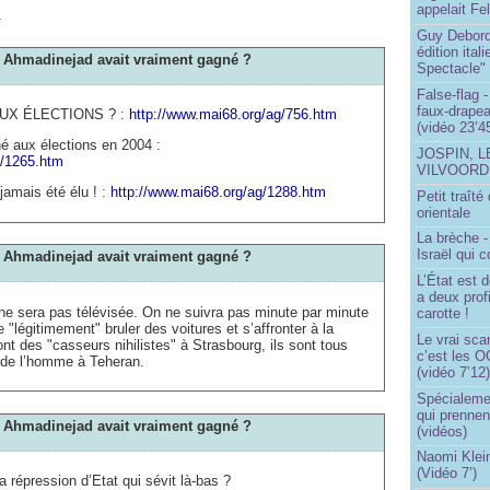
m
appelait Fe
Guy Debord
édition ita
si Ahmadinejad avait vraiment gagné ?
Spectacle"
False-flag 
faux-drapea
AUX ÉLECTIONS ? :
http://www.mai68.org/ag/756.htm
(vidéo 23’4
é aux élections en 2004 :
JOSPIN, 
g/1265.htm
VILVOOR
 jamais été élu ! :
http://www.mai68.org/ag/1288.htm
Petit traît
orientale
La brèche 
Israël qui
si Ahmadinejad avait vraiment gagné ?
L’État est 
a deux profi
) ne sera pas télévisée. On ne suivra pas minute par minute
carotte !
 "légitimement" bruler des voitures et s’affronter à la
Le vrai sca
nt des "casseurs nihilistes" à Strasbourg, ils sont tous
c’est les O
s de l’homme à Teheran.
(vidéo 7’12
Spécialemen
qui prennen
si Ahmadinejad avait vraiment gagné ?
(vidéos)
Naomi Klein
(Vidéo 7’)
a répression d’Etat qui sévit là-bas ?