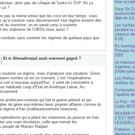
faire accep
ekistan, donc pas de critique de Sarko ici SVP. Ah ça
 ça ?
Sous De Ga
productivit
ons pas la même erreur que les coco en leur temps. vous
déjà de 4,5
 qu’à soutenir sans discernement tout régime ennemi des
et du sionisme, on en serait venu à soutenir
Les fusillés
t les staliniens de l’URSS nous aussi ?
pendant la 
chanson de
combats sans soutenir les régimes de quelque pays que
6’19)
En hommage
Presque to
2005
 : Et si Ahmadinejad avait vraiment gagné ?
Le massacr
37
Algériens à
(Vidéo-preu
de soutenir un régime, mais d’analyser une situation. Sinon,
’ennemi numéro un en ce moment, c’est l’impérialisme
Les Rothsch
e voit à nouveau aujourd’hui : il vient de commettre à
maîtres du
ses habituels coup d’État en Amérique Latine. Au
Contestatio
écisément.
l’apathie d
me américano-sioniste qui fait la guerre partout et qui
Le Pen - 40
les de gérer eux-mêmes leurs propres affaires comme ils
(vidéo 89’2
le régime d’Iran (malheureusement islamiste).
MOURIR P
’impérialisme qui a placé les islamistes au pouvoir en Iran,
C’EST BIE
ter une vraie révolution, celle que menait les
LESQUELL
u peuple de Mariam Radjavi.
Pollution -
plastique a
isme américain qui a vendu des armes aux islamistes