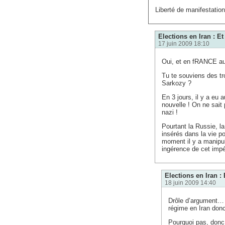
Liberté de manifestati
Elections en Iran : E
17 juin 2009 18:10
Oui, et en fRANCE au
Tu te souviens des tro
Sarkozy ?
En 3 jours, il y a eu
nouvelle ! On ne sait
nazi !
Pourtant la Russie, l
insérés dans la vie po
moment il y a manipula
ingérence de cet impér
Elections en Iran :
18 juin 2009 14:40
Drôle d’argument… l
régime en Iran donc
Pourquoi pas, donc 