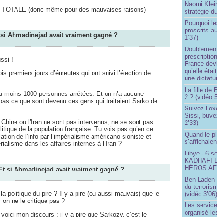
Naomi Klein
on TOTALE (donc même pour des mauvaises raisons)
stratégie d
Pourquoi le
prescrits a
t si Ahmadinejad avait vraiment gagné ?
1’37)
Doublement
prescription
ssi !
France devi
qu’elle étai
is premiers jours d’émeutes qui ont suivi l’élection de
une dictatur
La fille de
 au moins 1000 personnes arrétées. Et on n’a aucune
2 ? (vidéo 5
 pas ce que sont devenu ces gens qui traitaient Sarko de
Suivez l’ex
Sissi, buve
a Chine ou l’Iran ne sont pas intervenus, ne se sont pas
2’33)
litique de la population française. Tu vois pas qu’en ce
Quand le pl
tion de l’info par l’impérialisme américano-sioniste et
s’affichaien
ialisme dans les affaires internes à l’Iran ?
Libye - 6 s
KADHAFI 
HÉROS AFR
 Et si Ahmadinejad avait vraiment gagné ?
Ben Laden e
du terroris
a politique du pire ? Il y a pire (ou aussi mauvais) que le
(vidéo 3’06
 on ne le critique pas ?
Les service
organisé le
voici mon discours : il y a pire que Sarkozy, c’est le