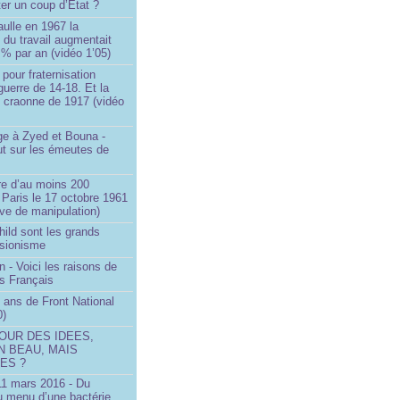
ter un coup d’État ?
ulle en 1967 la
é du travail augmentait
 % par an (vidéo 1’05)
 pour fraternisation
guerre de 14-18. Et la
 craonne de 1917 (vidéo
 à Zyed et Bouna -
ut sur les émeutes de
e d’au moins 200
 Paris le 17 octobre 1961
ve de manipulation)
ild sont les grands
 sionisme
n - Voici les raisons de
es Français
 ans de Front National
0)
OUR DES IDEES,
N BEAU, MAIS
ES ?
 11 mars 2016 - Du
u menu d’une bactérie