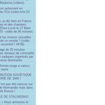
 Madonna (videos)
our autrement en
e l’Est (vidéo Arte 52
, je dis bien en France,
ces et des charniers
 Élise Lucet le 27 Mars
R3 - vidéo de 96 minutes
nt les moeurs sexuelles
 de ce monde ? (vidéo
essentiel ! 44’06)
age de 25 minutes
es réseaux de criminalité
t sadiques organisés par
classe dominante.
Armée rouge a vaincu
 nazie
IBUTION SOVIÉTIQUE
OIRE DE 1945 !
’ont pas été vaincus sur
 de Normandie mais dans
 de Russie !
LLE DE STALINGRAD
- « Nous armerons le