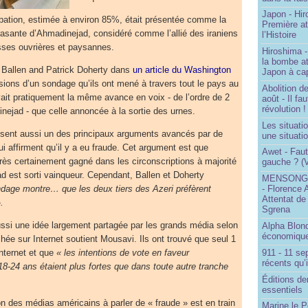
Japon - Hir
icipation, estimée à environ 85%, était présentée comme la
Première a
crasante d’Ahmadinejad, considéré comme l’allié des iraniens
l’Histoire
asses ouvrières et paysannes.
Hiroshima -
la bombe a
n Ballen and Patrick Doherty dans
un article du Washington
Japon à cap
sions d’un sondage qu’ils ont mené à travers tout le pays au
Abolition de
ait pratiquement la même avance en voix - de l’ordre de 2
août - Il f
révolution !
nejad - que celle annoncée à la sortie des urnes.
Les situati
ssent aussi un des principaux arguments avancés par de
une situati
 affirment qu’il y a eu fraude. Cet argument est que
Awet - Faut-
très certainement gagné dans les circonscriptions à majorité
gauche ? (V
 est sorti vainqueur. Cependant, Ballen et Doherty
MENSONGE
ndage montre… que les deux tiers des Azeri préfèrent
- Florence 
Attentat de
.
Sgrena
ussi une idée largement partagée par les grands média selon
Alpha Blon
économique
hée sur Internet soutient Mousavi. Ils ont trouvé que seul 1
911 - 11 se
Internet et que
« les intentions de vote en faveur
récents qu’i
8-24 ans étaient plus fortes que dans toute autre tranche
Éditions de
essentiels
on des médias américains à parler de « fraude » est en train
Marine le P