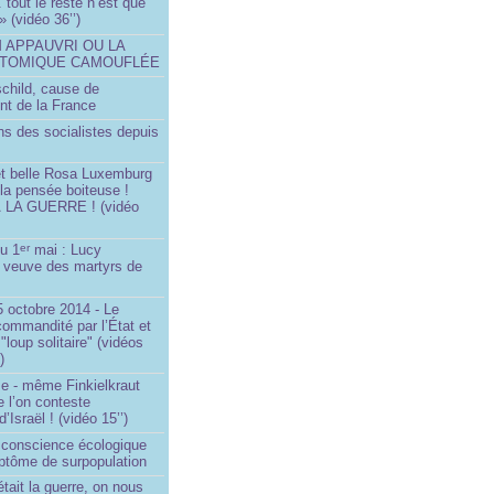
.. tout le reste n’est que
 » (vidéo 36’’)
M APPAUVRI OU LA
ATOMIQUE CAMOUFLÉE
schild, cause de
nt de la France
ns des socialistes depuis
et belle Rosa Luxemburg
 la pensée boiteuse !
LA GUERRE ! (vidéo
du 1
mai : Lucy
er
a veuve des martyrs de
 octobre 2014 - Le
commandité par l’État et
"loup solitaire" (vidéos
)
me - même Finkielkraut
 l’on conteste
d’Israël ! (vidéo 15’’)
e conscience écologique
ptôme de surpopulation
était la guerre, on nous