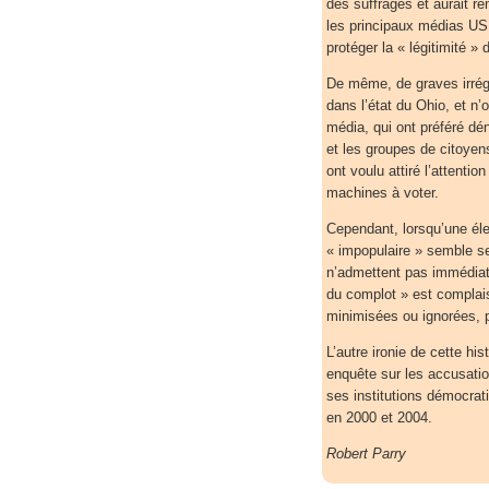
des suffrages et aurait re
les principaux médias US
protéger la « légitimité »
De même, de graves irrégu
dans l’état du Ohio, et n’
média, qui ont préféré dé
et les groupes de citoyens
ont voulu attiré l’attenti
machines à voter.
Cependant, lorsqu’une éle
« impopulaire » semble se 
n’admettent pas immédiate
du complot » est complai
minimisées ou ignorées, p
L’autre ironie de cette hi
enquête sur les accusati
ses institutions démocrat
en 2000 et 2004.
Robert Parry