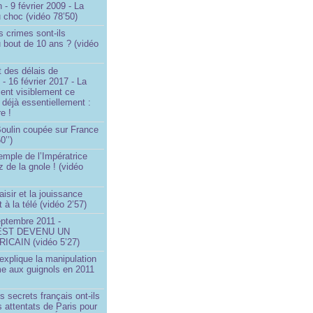
 - 9 février 2009 - La
u choc (vidéo 78’50)
s crimes sont-ils
u bout de 10 ans ? (vidéo
 des délais de
 - 16 février 2017 - La
ent visiblement ce
t déjà essentiellement :
e !
 Boulin coupée sur France
0’’)
emple de l’Impératrice
z de la gnole ! (vidéo
aisir et la jouissance
t à la télé (vidéo 2’57)
eptembre 2011 -
EST DEVENU UN
ICAIN (vidéo 5’27)
xplique la manipulation
me aux guignols en 2011
)
s secrets français ont-ils
s attentats de Paris pour