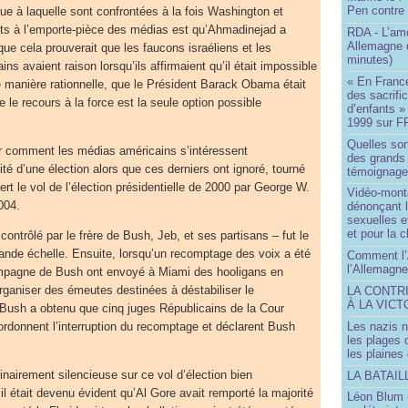
Pen contre
ique à laquelle sont confrontées à la fois Washington et
s à l’emporte-pièce des médias est qu’Ahmadinejad a
RDA - L’am
Allemagne d
que cela prouverait que les faucons israéliens et les
minutes)
s avaient raison lorsqu’ils affirmaient qu’il était impossible
« En France
ne manière rationnelle, que le Président Barack Obama était
des sacrifi
e le recours à la force est la seule option possible
d’enfants »
1999 sur F
Quelles so
er comment les médias américains s’intéressent
des grands
té d’une élection alors que ces derniers ont ignoré, tourné
témoignage 
rt le vol de l’élection présidentielle de 2000 par George W.
Vidéo-mont
004.
dénonçant l
sexuelles e
et pour la 
 contrôlé par le frère de Bush, Jeb, et ses partisans – fut le
grande échelle. Ensuite, lorsqu’un recomptage des voix a été
Comment l’
l’Allemagne
ampagne de Bush ont envoyé à Miami des hooligans en
ganiser des émeutes destinées à déstabiliser le
LA CONTR
À LA VICT
Bush a obtenu que cinq juges Républicains de la Cour
Les nazis n
rdonnent l’interruption du recomptage et déclarent Bush
les plages
les plaines
inairement silencieuse sur ce vol d’élection bien
LA BATAI
 était devenu évident qu’Al Gore avait remporté la majorité
Léon Blum 