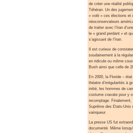
de créer une réalité polit
Téhéran. Un des jugement
« volé » ces élections et 
néoconservateurs américain
de traiter avec l’Iran d’u
le « grand perdant » et qu
s’agissant de l’Iran.
Il est curieux de constat
soudainement à la régulari
en ridicule ou même couve
Bush ainsi que celle de 2
En 2000, la Floride – état
théatre d’irrégularités à 
initié, les hommes de c
costume cravate pour y or
recomptage. Finalement, 
Suprême des Etats-Unis o
vainqueur.
La presse US fut extraord
documenté. Même lorsqu’il