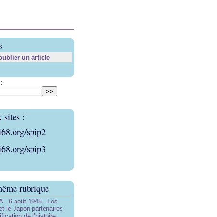
s
blier un article
:
sites :
i68.org/spip2
i68.org/spip3
même rubrique
- 6 août 1945 - Les
et le Japon partenaires
ification de l’histoire