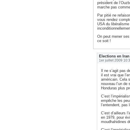
président de l’Ouzb
marche pas comme
Par pitié ne refais
vous rendez compte
USA du libéralisme 
inconditionnellemen
On peut mener ses 
ce soit !
Elections en Iran
1er juillet 2009 10:
Il ne s’agit pas 
il est vrai que l
américain. Cela s
nouveau l’un de 
Honduras plus pr
C’est l’impérialis
empêche les peup
l’entendent, pas 
C’est d’ailleurs l
en 1979, pour évi
moudhahidines d
C’est l’impérial