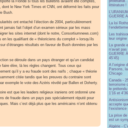
prolétariat.
mporté la Floride si tous les bulletins avaient été comptés,
littérature !
, dont le New York Times et CNN, ont déformé les faits pour
L’URANIU
 de Bush.
GUERRE 
larités ont entaché l’élection de 2004, particulièrement
La loi Roth
l’endetteme
ont jamais fait l’objet d’un examen sérieux par les mass
nigrer les sites internet (dont le notre, Consortiumnews.com)
Les trahiso
leur origine
 en les qualifiant de « théoriciens du complot » lorsqu’ils
on sur d’étranges résultats en faveur de Bush données par les
La grande 
n’avait pas
GUERRE À 
45’45)
ction se déroule dans un pays étranger et qu’un candidat
A l’origine 
faire élire, là les règles changent. Tous ceux qui
Parsons, l
ment qu’il y a eu fraude sont des naïfs ; chaque « théorie
Chicago
samment citée tandis que les preuves du contraire sont
Canada - 25
ar exemple le vote des Azéris révélé par Ballen et Doherty.
terrorisme 
le prétendu 
stoire est que les leaders religieux iraniens ont ordonné une
1’16 et 4’36
ons de fraude dans un pays pas spécialement réputé pour
Antisionis
iques. Mais c’est déjà plus que les américains n’ont obtenu
accepte que
l’existence 
La prise d
est un sym
Algérie - C’