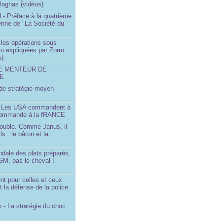
llaghas (vidéos)
 - Préface à la quatrième
lienne de "La Société du
- les opérations sous
u expliquées par Zorro
5)
LE MENTEUR DE
DE
é de stratégie moyen-
- Les USA commandent à
 commande à la fRANCE
double. Comme Janus, il
ls : le bâton et la
ndale des plats préparés,
GM, pas le cheval !
)
t pour celles et ceux
t la défense de la police
 - La stratégie du choc