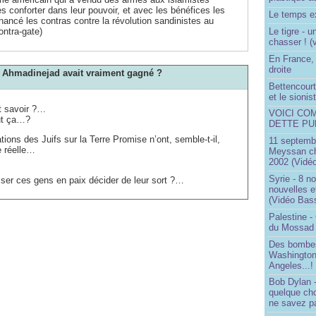
les conforter dans leur pouvoir, et avec les bénéfices les
Le temps ex
nancé les contras contre la révolution sandinistes au
Le tigre - 
ontra-gate)
chasser ! (
En France, 
droite
si Ahmadinejad avait vraiment gagné ?
Bettencourt,
et le sioni
t savoir ?…
VOICI CO
out ça…?
DETTE PU
ations des Juifs sur la Terre Promise n’ont, semble-t-il,
11 septembr
e réelle…
Meyssan ch
2002 (Vidéo
Syrie - 8 n
isser ces gens en paix décider de leur sort ?…
nouvelles e
(Vidéo Bas
Palestine -
du Mossad
Des bombes
Washington
Angeles...!
Bob Dylan -
quelque ch
ne savez pa