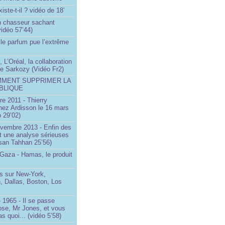
iste-t-il ? vidéo de 18’
un chasseur sachant
vidéo 57’44)
le parfum pue l’extrême
 L’Oréal, la collaboration
ste Sarkozy (Vidéo Fr2)
MMENT SUPPRIMER LA
BLIQUE
e 2011 - Thierry
ez Ardisson le 16 mars
 29’02)
ovembre 2013 - Enfin des
t une analyse sérieuses
san Tahhan 25’56)
 Gaza - Hamas, le produit
 sur New-York,
, Dallas, Boston, Los
 1965 - Il se passe
ose, Mr Jones, et vous
s quoi... (vidéo 5’58)