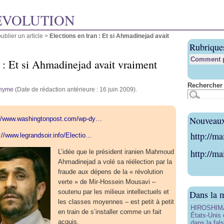
ÉVOLUTION
blier un article
>
Elections en Iran : Et si Ahmadinejad avait
Rubrique
Comment pu
 : Et si Ahmadinejad avait vraiment
Rechercher 
nyme
(Date de rédaction antérieure : 16 juin 2009).
Nouveaux 
://www.washingtonpost.com/wp-dy…
http://ma
://www.legrandsoir.info/Electio…
http://ma
L’idée que le président iranien Mahmoud
Ahmadinejad a volé sa réélection par la
fraude aux dépens de la « révolution
verte » de Mir-Hossein Mousavi –
soutenu par les milieux intellectuels et
Dans la 
les classes moyennes – est petit à petit
HIROSHIMA 
en train de s’installer comme un fait
États-Unis 
acquis.
dans la fals