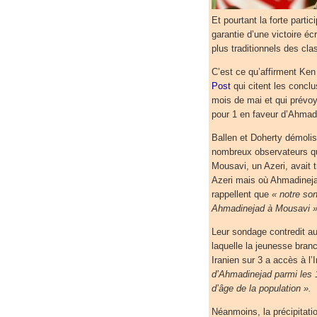
Et pourtant la forte part
garantie d’une victoire é
plus traditionnels des cl
C’est ce qu’affirment Ke
Post
qui citent les conclu
mois de mai et qui prévoy
pour 1 en faveur d’Ahmadi
Ballen et Doherty démoli
nombreux observateurs qui
Mousavi, un Azeri, avait 
Azeri mais où Ahmadinejad
rappellent que
« notre so
Ahmadinejad à Mousavi »
Leur sondage contredit a
laquelle la jeunesse branc
Iranien sur 3 a accès à l’
d’Ahmadinejad parmi les 1
d’âge de la population ».
Néanmoins, la précipitati