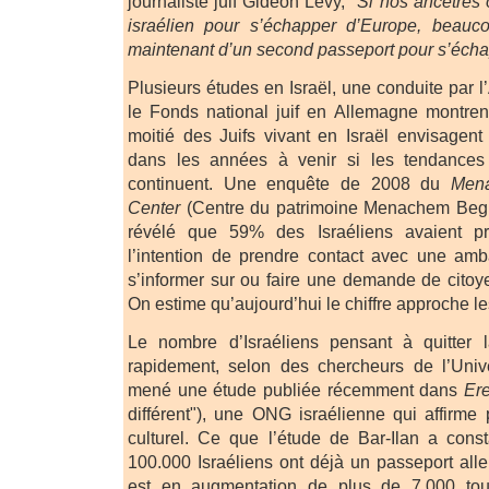
journaliste juif Gideon Levy,
"Si nos ancêtres 
israélien pour s’échapper d’Europe, beauc
maintenant d’un second passeport pour s’écha
Plusieurs études en Israël, une conduite par 
le Fonds national juif en Allemagne montre
moitié des Juifs vivant en Israël envisagent 
dans les années à venir si les tendances 
continuent. Une enquête de 2008 du
Mena
Center
(Centre du patrimoine Menachem Begi
révélé que 59% des Israéliens avaient pr
l’intention de prendre contact avec une am
s’informer sur ou faire une demande de citoy
On estime qu’aujourd’hui le chiffre approche l
Le nombre d’Israéliens pensant à quitter 
rapidement, selon des chercheurs de l’Unive
mené une étude publiée récemment dans
Ere
différent"), une ONG israélienne qui affirme
culturel. Ce que l’étude de Bar-Ilan a cons
100.000 Israéliens ont déjà un passeport alle
est en augmentation de plus de 7.000 to