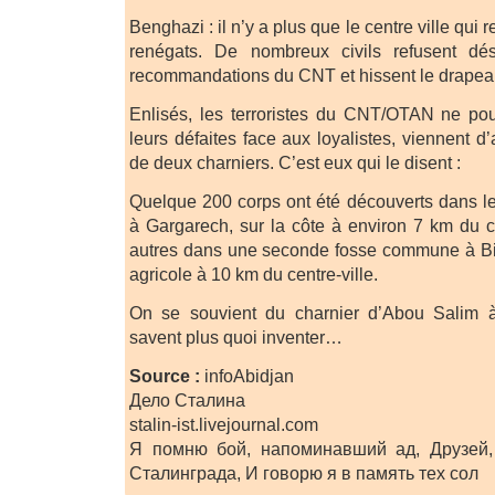
Benghazi : il n’y a plus que le centre ville qui 
renégats. De nombreux civils refusent dé
recommandations du CNT et hissent le drapeau
Enlisés, les terroristes du CNT/OTAN ne p
leurs défaites face aux loyalistes, viennent 
de deux charniers. C’est eux qui le disent :
Quelque 200 corps ont été découverts dans le 
à Gargarech, sur la côte à environ 7 km du ce
autres dans une seconde fosse commune à Bir
agricole à 10 km du centre-ville.
On se souvient du charnier d’Abou Salim à
savent plus quoi inventer…
Source :
infoAbidjan
Дело Сталина
stalin-ist.livejournal.com
Я помню бой, напоминавший ад, Друзей,
Сталинграда, И говорю я в память тех сол