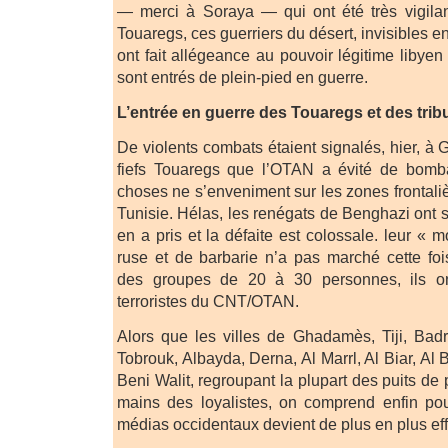
— merci à Soraya — qui ont été très vigilan
Touaregs, ces guerriers du désert, invisibles e
ont fait allégeance au pouvoir légitime liby
sont entrés de plein-pied en guerre.
L’entrée en guerre des Touaregs et des trib
De violents combats étaient signalés, hier, à
fiefs Touaregs que l’OTAN a évité de bomb
choses ne s’enveniment sur les zones frontaliè
Tunisie. Hélas, les renégats de Benghazi ont s
en a pris et la défaite est colossale. leur « 
ruse et de barbarie n’a pas marché cette foi
des groupes de 20 à 30 personnes, ils o
terroristes du CNT/OTAN.
Alors que les villes de Ghadamès, Tiji, Badr
Tobrouk, Albayda, Derna, Al Marrl, Al Biar, Al 
Beni Walit, regroupant la plupart des puits de 
mains des loyalistes, on comprend enfin pou
médias occidentaux devient de plus en plus effe