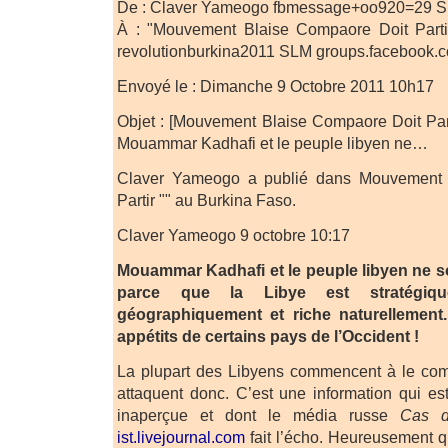
De : Claver Yameogo fbmessage+oo920=29 S
À : "Mouvement Blaise Compaore Doit Parti
revolutionburkina2011 SLM groups.facebook.
Envoyé le : Dimanche 9 Octobre 2011 10h17
Objet : [Mouvement Blaise Compaore Doit Part
Mouammar Kadhafi et le peuple libyen ne…
Claver Yameogo a publié dans Mouvement 
Partir "" au Burkina Faso.
Claver Yameogo 9 octobre 10:17
Mouammar Kadhafi et le peuple libyen ne s
parce que la Libye est stratégiqu
géographiquement et riche naturellement. 
appétits de certains pays de l’Occident !
La plupart des Libyens commencent à le co
attaquent donc. C’est une information qui e
inaperçue et dont le média russe
Cas d
ist.livejournal.com
fait l’écho. Heureusement q