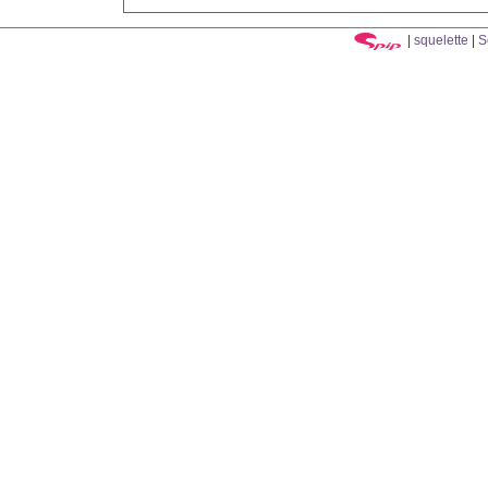
|
squelette
|
S