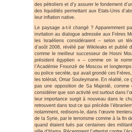
des pétroliers et d’y assurer le fondement d’
des liquidités permettant aux Etats-Unis d’ab
leur inflation native.
Le paysage a-t-il changé ? Apparemment pas,
invitation au dialogue adressée aux Frères 
les Israéliens considéraient – selon un t
d’août 2008, révélé par Wikileaks et publié 
comme le meilleur successeur de Hosni Moub
président égyptien » – comme on le nomm
l’Académie Frounzè de Moscou et longtemps
ou police secrète, qui avait grondé ces Frères
les tolérait, Omar Souleymane. En réalité, ce
pas une opposition de Sa Majesté, comme on
considérer que son activité est surtout dans l’
leur importance surgit à nouveau dans le cha
retrouvent dans tout ce qui précède l’ébranleme
notamment, redisons-le, dans l’œuvre trenten
de la Syrie, par le terrorisme comme à la fin 
quand étaient tués par centaines des militan
ville d’Hama. Récemment l’attentat contre l’éco