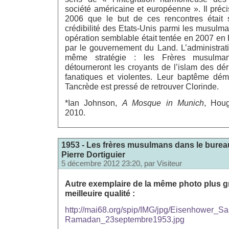
société américaine et européenne ». Il préc
2006 que le but de ces rencontres était s
crédibilité des Etats-Unis parmi les musulm
opération semblable était tentée en 2007 en
par le gouvernement du Land. L’administrat
même stratégie : les Frères musulma
détourneront les croyants de l’islam des dér
fanatiques et violentes. Leur baptême dém
Tancrède est pressé de retrouver Clorinde.
*Ian Johnson,
A Mosque in Munich
, Houg
2010.
1953 - Les frères musulmans dans le bureau
Pierre Dortiguier
5 décembre 2012 23:20, par
Visiteur
Autre exemplaire de la même photo plus g
meilleuire qualité :
http://mai68.org/spip/IMG/jpg/Eisenhower_Sa
Ramadan_23septembre1953.jpg