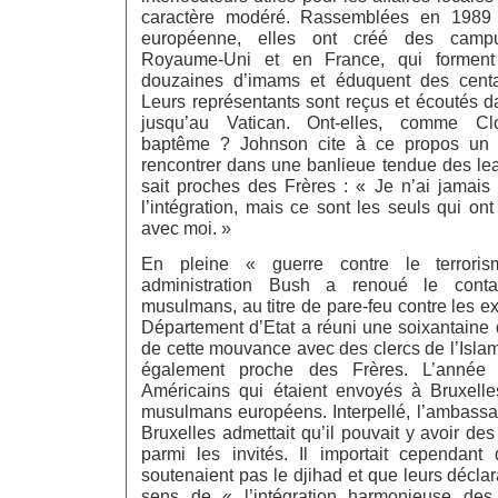
caractère modéré. Rassemblées en 1989 
européenne, elles ont créé des campu
Royaume-Uni et en France, qui formen
douzaines d’imams et éduquent des cent
Leurs représentants sont reçus et écoutés d
jusqu’au Vatican. Ont-elles, comme C
baptême ? Johnson cite à ce propos un of
rencontrer dans une banlieue tendue des le
sait proches des Frères : « Je n’ai jamais d
l’intégration, mais ce sont les seuls qui ont
avec moi. »
En pleine « guerre contre le terrori
administration Bush a renoué le cont
musulmans, au titre de pare-feu contre les ex
Département d’Etat a réuni une soixantain
de cette mouvance avec des clercs de l’Islam
également proche des Frères. L’année su
Américains qui étaient envoyés à Bruxelle
musulmans européens. Interpellé, l’ambassa
Bruxelles admettait qu’il pouvait y avoir d
parmi les invités. Il importait cependant
soutenaient pas le djihad et que leurs déclar
sens de « l’intégration harmonieuse de