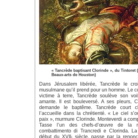
« Tancrède baptisant Clorinde », du Tintoret 
Beaux-arts de Houston)
Dans Jérusalem libérée, Tancrède le cro
musulmane qu’il prend pour un homme. Le co
victime à terre, Tancrède soulève son vo
amante. Il est bouleversé. A ses pleurs, Cl
demande le baptême. Tancrède court c
l’accueille dans la chrétienté. « Le ciel s’
paix », murmure Clorinde. Monteverdi a co
Tasse l’un des chefs-d’œuvre de la m
combattimento di Trancredi e Clorinda. La 
début du XVII
siècle, passe par la renonci
e