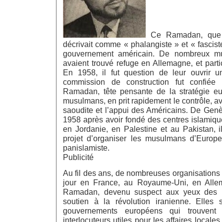
Ce Ramadan, que 
décrivait comme « phalangiste » et « fasciste 
gouvernement américain. De nombreux 
avaient trouvé refuge en Allemagne, et part
En 1958, il fut question de leur ouvrir 
commission de construction fut confié
Ramadan, tête pensante de la stratégie e
musulmans, en prit rapidement le contrôle, av
saoudite et l’appui des Américains. De Genève
1958 après avoir fondé des centres islamiqu
en Jordanie, en Palestine et au Pakistan, i
projet d’organiser les musulmans d’Euro
panislamiste.
Publicité
Au fil des ans, de nombreuses organisations
jour en France, au Royaume-Uni, en Alle
Ramadan, devenu suspect aux yeux des E
soutien à la révolution iranienne. Elles 
gouvernements européens qui trouvent
interlocuteurs utiles pour les affaires locales 