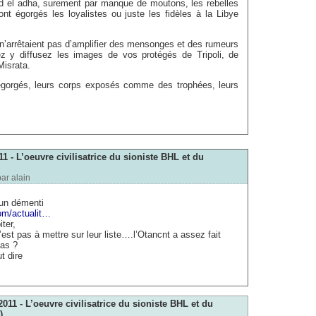
aïd el adha, surement par manque de moutons, les rebelles
ont égorgés les loyalistes ou juste les fidèles à la Libye
n’arrêtaient pas d’amplifier des mensonges et des rumeurs
lez y diffusez les images de vos protégés de Tripoli, de
Misrata.
égorgés, leurs corps exposés comme des trophées, leurs
1 - L’oeuvre civilisatrice du sioniste BHL et du
par
alain
 un démenti
com/actualit…
iter,
’est pas à mettre sur leur liste….l’Otancnt a assez fait
pas ?
t dire
011 - L’oeuvre civilisatrice du sioniste BHL et du
)