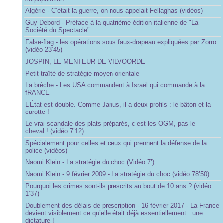
Algérie - C’était la guerre, on nous appelait Fellaghas (vidéos)
Guy Debord - Préface à la quatrième édition italienne de "La
Société du Spectacle"
False-flag - les opérations sous faux-drapeau expliquées par Zorro
(vidéo 23’45)
JOSPIN, LE MENTEUR DE VILVOORDE
Petit traîté de stratégie moyen-orientale
La brèche - Les USA commandent à Israël qui commande à la
fRANCE
L’État est double. Comme Janus, il a deux profils : le bâton et la
carotte !
Le vrai scandale des plats préparés, c’est les OGM, pas le
cheval ! (vidéo 7’12)
Spécialement pour celles et ceux qui prennent la défense de la
police (vidéos)
Naomi Klein - La stratégie du choc (Vidéo 7’)
Naomi Klein - 9 février 2009 - La stratégie du choc (vidéo 78’50)
Pourquoi les crimes sont-ils prescrits au bout de 10 ans ? (vidéo
1’37)
Doublement des délais de prescription - 16 février 2017 - La France
devient visiblement ce qu’elle était déjà essentiellement : une
dictature !