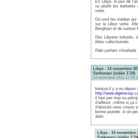
En Libye, le jour de l’
ou plutôt les barbares 
verte.
Où sont les médias qui 
sur la Libye verte. Al
Benghazi et de surtout 
Des Libyens torturés, 
têtes collectionnés.
Rabi yarham chouhada
Libye - 14 novembre 201
Sarkonazi (vidéo 1’24)
14 novembre 2011 11:26, 
bonjour,il y a eu depuis
http://www.algeria-isp.
il faut pas trop se précip
d’ailleurs ,même si ça c
d’atrocité vous croyez 
bonne journée ,si on peu
alain
Libye - 14 novembre 2
Sarkonazi (vidéo 1’24