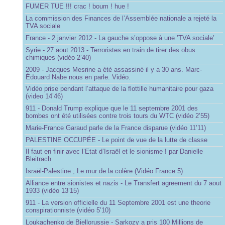
FUMER TUE !!! crac ! boum ! hue !
La commission des Finances de l’Assemblée nationale a rejeté la
TVA sociale
France - 2 janvier 2012 - La gauche s’oppose à une ’TVA sociale’
Syrie - 27 aout 2013 - Terroristes en train de tirer des obus
chimiques (vidéo 2’40)
2009 - Jacques Mesrine a été assassiné il y a 30 ans. Marc-
Édouard Nabe nous en parle. Vidéo.
Vidéo prise pendant l’attaque de la flottille humanitaire pour gaza
(video 14’46)
911 - Donald Trump explique que le 11 septembre 2001 des
bombes ont été utilisées contre trois tours du WTC (vidéo 2’55)
Marie-France Garaud parle de la France disparue (vidéo 11’11)
PALESTINE OCCUPÉE - Le point de vue de la lutte de classe
Il faut en finir avec l’Etat d’Israël et le sionisme ! par Danielle
Bleitrach
Israël-Palestine ; Le mur de la colère (Vidéo France 5)
Alliance entre sionistes et nazis - Le Transfert agreement du 7 aout
1933 (vidéo 13’15)
911 - La version officielle du 11 Septembre 2001 est une theorie
conspirationniste (vidéo 5’10)
Loukachenko de Biellorussie - Sarkozy a pris 100 Millions de