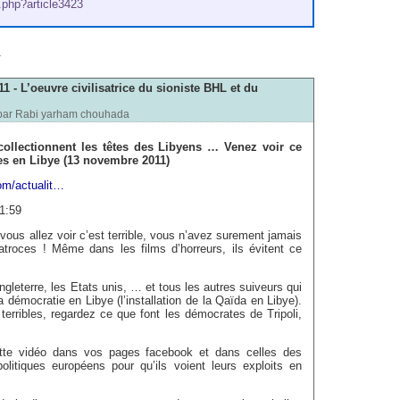
p.php?article3423
m
1 - L’oeuvre civilisatrice du sioniste BHL et du
par
Rabi yarham chouhada
collectionnent les têtes des Libyens … Venez voir ce
es en Libye (13 novembre 2011)
com/actualit…
21:59
us allez voir c’est terrible, vous n’avez surement jamais
troces ! Même dans les films d’horreurs, ils évitent ce
ngleterre, les Etats unis, … et tous les autres suiveurs qui
la démocratie en Libye (l’installation de la Qaïda en Libye).
erribles, regardez ce que font les démocrates de Tripoli,
cette vidéo dans vos pages facebook et dans celles des
olitiques européens pour qu’ils voient leurs exploits en