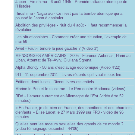
Japon - Hiroshima - 6 août 1945 - Première attaque atomique de
l’Histoire
Hiroshima - Nagazaki - Ce n’est pas la bombe atomique qui a
poussé le Japon à capituler
Abolition des privilèges - Nuit du 4 août - Il faut recommencer la
révolution !
Les situationnistes - Comment créer une situation, l’exemple de
mai 68
Awet - Faut-il tendre la joue gauche ? (Vidéo 3’)
MENSONGES AMÉRICAINS - 2005 - Florence Aubenas, Hariri au
Liban, Attentat de Tel-Aviv, Giuliana Sgrena
Alpha Blondy - 50 ans d’esclavage économique (Vidéo 4’22)
911 - 11 septembre 2011 - Livres récents qu’il vaut mieux lire.
Éditions demi-lunes - Divers livres essentiels
Marine le Pen et le sionisme - Le Pen contre Madonna (videos)
RDA - L’amour autrement en Allemagne de l’Est (vidéo Arte 52
minutes)
« En France, je dis bien en France, des sacrifices et des charniers
d’enfants » Élise Lucet le 27 Mars 1999 sur FR3 - vidéo de 96
minutes
Quelles sont les moeurs sexuelles des grands de ce monde ?
(vidéo témoignage essentiel ! 44’06)