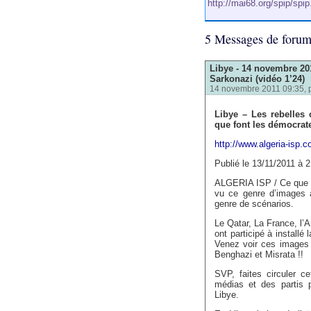
http://mai68.org/spip/spi
5 Messages de foru
Libye - 14 novembre 201
Sarkonazi (vidéo 1’24)
14 novembre 2011 09:35, 
Libye – Les rebelles 
que font les démocrat
http://www.algeria-isp.
Publié le 13/11/2011 à 
ALGERIA ISP / Ce que vo
vu ce genre d’images a
genre de scénarios.
Le Qatar, La France, l’A
ont participé à installé 
Venez voir ces images t
Benghazi et Misrata !!
SVP, faites circuler 
médias et des partis p
Libye.