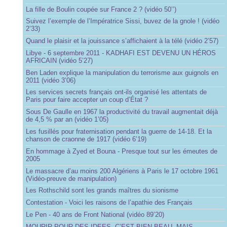
La fille de Boulin coupée sur France 2 ? (vidéo 50’’)
Suivez l’exemple de l’Impératrice Sissi, buvez de la gnole ! (vidéo
2’33)
Quand le plaisir et la jouissance s’affichaient à la télé (vidéo 2’57)
Libye - 6 septembre 2011 - KADHAFI EST DEVENU UN HÉROS
AFRICAIN (vidéo 5’27)
Ben Laden explique la manipulation du terrorisme aux guignols en
2011 (vidéo 3’06)
Les services secrets français ont-ils organisé les attentats de
Paris pour faire accepter un coup d’État ?
Sous De Gaulle en 1967 la productivité du travail augmentait déjà
de 4,5 % par an (vidéo 1’05)
Les fusillés pour fraternisation pendant la guerre de 14-18. Et la
chanson de craonne de 1917 (vidéo 6’19)
En hommage à Zyed et Bouna - Presque tout sur les émeutes de
2005
Le massacre d’au moins 200 Algériens à Paris le 17 octobre 1961
(Vidéo-preuve de manipulation)
Les Rothschild sont les grands maîtres du sionisme
Contestation - Voici les raisons de l’apathie des Français
Le Pen - 40 ans de Front National (vidéo 89’20)
MOURIR POUR DES IDEES, C’EST BIEN BEAU, MAIS