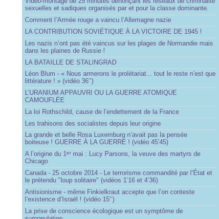
Vidéo-montage de 25 minutes dénonçant les réseaux de criminalité
sexuelles et sadiques organisés par et pour la classe dominante.
Comment l’Armée rouge a vaincu l’Allemagne nazie
LA CONTRIBUTION SOVIÉTIQUE À LA VICTOIRE DE 1945 !
Les nazis n’ont pas été vaincus sur les plages de Normandie mais
dans les plaines de Russie !
LA BATAILLE DE STALINGRAD
Léon Blum - « Nous armerons le prolétariat... tout le reste n’est que
littérature ! » (vidéo 36’’)
L’URANIUM APPAUVRI OU LA GUERRE ATOMIQUE
CAMOUFLÉE
La loi Rothschild, cause de l’endettement de la France
Les trahisons des socialistes depuis leur origine
La grande et belle Rosa Luxemburg n’avait pas la pensée
boiteuse ! GUERRE À LA GUERRE ! (vidéo 45’45)
A l’origine du 1
mai : Lucy Parsons, la veuve des martyrs de
er
Chicago
Canada - 25 octobre 2014 - Le terrorisme commandité par l’État et
le prétendu "loup solitaire" (vidéos 1’16 et 4’36)
Antisionisme - même Finkielkraut accepte que l’on conteste
l’existence d’Israël ! (vidéo 15’’)
La prise de conscience écologique est un symptôme de
surpopulation