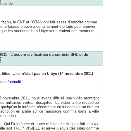
, par
do
e façon, le CNT et l’OTAN ont fait assez d’atrocité comme
Cette fausse preuve a certainement été faite pour prouver
t que les soutiens de la Libye verte étaient des menteurs.
011 - L’oeuvre civilisatrice du sioniste BHL et du
)
2
 têtes … ce n’était pas en Libye (14 novembre 2011)
p.com/actualit…
 novembre 2011, nous avons diffusé une vidéo montrant
 militaires vertes, décapités. La vidéo a été récupérée
 quelqu’un la intégrée récemment en lui donnant un titre en
escription en arabe sur ce massacre commis dans la ville
ïd el adha.
: Qui l’a intégrée et super-médiatisée et qui a fait le buzz
’elle soit TROP VISIBLE et arrive jusqu’à des sites comme