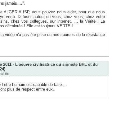
ns jamais …".
ite ALGERIA ISP, vous pouvez nous aider, pour que nous
bye verte. Diffuser autour de vous, chez vous, chez votre
isins, chez vos collègues, sur internet, … la Vérité ! La
pas décolorée ! Elle est toujours VERTE !
a vidéo n’a pas été prise de nos sources de la résistance
 2011 - L’oeuvre civilisatrice du sioniste BHL et du
24)
par
riri
ue l etre humain est capable de faire…
nt plus de respect entre eux.