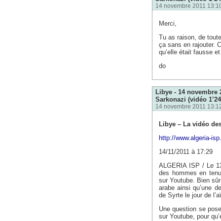
14 novembre 2011 13:10
Merci,
Tu as raison, de tout
ça sans en rajouter. 
qu’elle était fausse e
do
Libye - 14 novembre 2
Sarkonazi (vidéo 1’24
14 novembre 2011 13:1
Libye – La vidéo des
http://www.algeria-is
14/11/2011 à 17:29
ALGERIA ISP / Le 13
des hommes en tenues
sur Youtube. Bien sûr
arabe ainsi qu’une d
de Syrte le jour de l’a
Une question se pose 
sur Youtube, pour qu