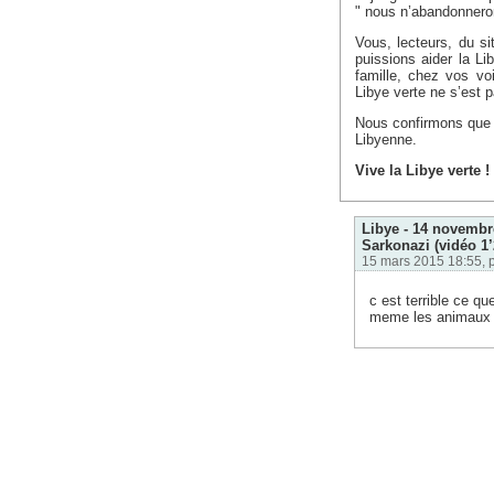
" nous n’abandonnero
Vous, lecteurs, du s
puissions aider la Li
famille, chez vos vo
Libye verte ne s’est 
Nous confirmons que l
Libyenne.
Vive la Libye verte !
Libye - 14 novembre
Sarkonazi (vidéo 1’
15 mars 2015 18:55, 
c est terrible ce q
meme les animaux o