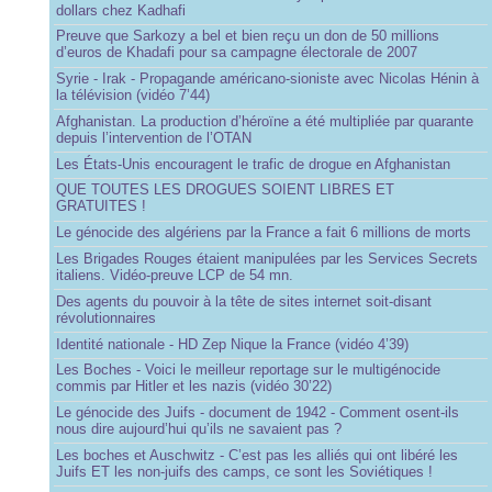
dollars chez Kadhafi
Preuve que Sarkozy a bel et bien reçu un don de 50 millions
d’euros de Khadafi pour sa campagne électorale de 2007
Syrie - Irak - Propagande américano-sioniste avec Nicolas Hénin à
la télévision (vidéo 7’44)
Afghanistan. La production d’héroïne a été multipliée par quarante
depuis l’intervention de l’OTAN
Les États-Unis encouragent le trafic de drogue en Afghanistan
QUE TOUTES LES DROGUES SOIENT LIBRES ET
GRATUITES !
Le génocide des algériens par la France a fait 6 millions de morts
Les Brigades Rouges étaient manipulées par les Services Secrets
italiens. Vidéo-preuve LCP de 54 mn.
Des agents du pouvoir à la tête de sites internet soit-disant
révolutionnaires
Identité nationale - HD Zep Nique la France (vidéo 4’39)
Les Boches - Voici le meilleur reportage sur le multigénocide
commis par Hitler et les nazis (vidéo 30’22)
Le génocide des Juifs - document de 1942 - Comment osent-ils
nous dire aujourd’hui qu’ils ne savaient pas ?
Les boches et Auschwitz - C’est pas les alliés qui ont libéré les
Juifs ET les non-juifs des camps, ce sont les Soviétiques !