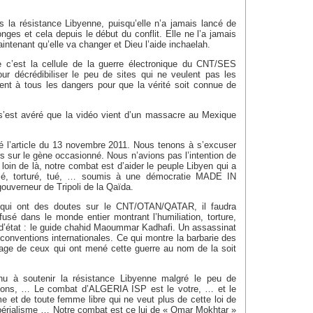
s la résistance Libyenne, puisqu’elle n’a jamais lancé de
es et cela depuis le début du conflit. Elle ne l’a jamais
aintenant qu’elle va changer et Dieu l’aide inchaelah.
c’est la cellule de la guerre électronique du CNT/SES
our décrédibiliser le peu de sites qui ne veulent pas les
sent à tous les dangers pour que la vérité soit connue de
l s’est avéré que la vidéo vient d’un massacre au Mexique
 l’article du 13 novembre 2011. Nous tenons à s’excuser
s sur le gène occasionné. Nous n’avions pas l’intention de
 loin de là, notre combat est d’aider le peuple Libyen qui a
mé, torturé, tué, … soumis à une démocratie MADE IN
verneur de Tripoli de la Qaïda.
qui ont des doutes sur le CNT/OTAN/QATAR, il faudra
iffusé dans le monde entier montrant l’humiliation, torture,
 d’état : le guide chahid Maoummar Kadhafi. Un assassinat
 conventions internationales. Ce qui montre la barbarie des
isage de ceux qui ont mené cette guerre au nom de la soit
u à soutenir la résistance Libyenne malgré le peu de
ns, … Le combat d’ALGERIA ISP est le votre, … et le
 et de toute femme libre qui ne veut plus de cette loi de
mpérialisme … Notre combat est ce lui de « Omar Mokhtar »