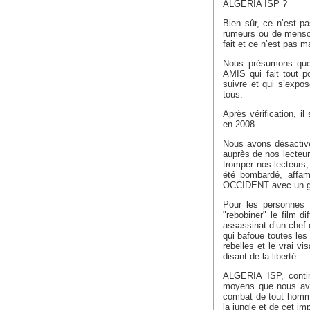
ALGERIA ISP ?
Bien sûr, ce n’est pa
rumeurs ou de mensong
fait et ce n’est pas m
Nous présumons que 
AMIS qui fait tout p
suivre et qui s’expo
tous.
Après vérification, i
en 2008.
Nous avons désactivé
auprès de nos lecteur
tromper nos lecteurs,
été bombardé, affa
OCCIDENT avec un gou
Pour les personnes 
"rebobiner" le film d
assassinat d’un chef
qui bafoue toutes les
rebelles et le vrai v
disant de la liberté.
ALGERIA ISP, contin
moyens que nous avo
combat de tout homme
la jungle et de cet i