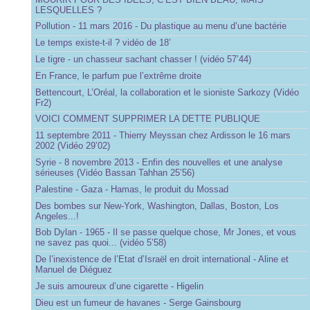
LESQUELLES ?
Pollution - 11 mars 2016 - Du plastique au menu d’une bactérie
Le temps existe-t-il ? vidéo de 18’
Le tigre - un chasseur sachant chasser ! (vidéo 57’44)
En France, le parfum pue l’extrême droite
Bettencourt, L’Oréal, la collaboration et le sioniste Sarkozy (Vidéo
Fr2)
VOICI COMMENT SUPPRIMER LA DETTE PUBLIQUE
11 septembre 2011 - Thierry Meyssan chez Ardisson le 16 mars
2002 (Vidéo 29’02)
Syrie - 8 novembre 2013 - Enfin des nouvelles et une analyse
sérieuses (Vidéo Bassan Tahhan 25’56)
Palestine - Gaza - Hamas, le produit du Mossad
Des bombes sur New-York, Washington, Dallas, Boston, Los
Angeles...!
Bob Dylan - 1965 - Il se passe quelque chose, Mr Jones, et vous
ne savez pas quoi... (vidéo 5’58)
De l’inexistence de l’Etat d’Israël en droit international - Aline et
Manuel de Diéguez
Je suis amoureux d’une cigarette - Higelin
Dieu est un fumeur de havanes - Serge Gainsbourg