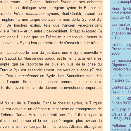
faire accep
t en cours. Le Conseil National Syrien et ses cohortes
t rejeté tout dialogue avec le régime syrien de Bachar al-
Sous De Ga
productivit
éral des
Frères musulmans
syriens, Riad Chakfi, a cueilli un
déjà de 4,5
a imploré l’armée turque d’envahir le nord de la Syrie et d’y
Les fusillés
n. De louches exilés, tels que l’ancien vice-président
pendant la 
ilé à Paris – et un autre vice-président, Rifaat al-Assad (8)
chanson de
ont dans l’illusion que les Frères musulmans (qui seront la
6’19)
nouvelle » Syrie) leur permettront de s’asseoir sur le trône.
En hommage
Presque to
de – parce que le nom du jeu dans une « Syrie nouvelle »
2005
es Saoud. La Maison des Saoud est le lien crucial entre les
Le massacr
ypte (qui se rapproche de plus en plus de la prise du
Algériens à
(Vidéo-preu
 Turquie (qui est essentiellement une version allégée (9) des
 les
Frères musulmans
en Syrie. Les Saoudiens sont des
Les Rothsch
maîtres du
 en Turquie. Ils se positionnent comme les principaux
Contestatio
Et ils crèvent d’envie de devenir un investisseur important
l’apathie d
.
Le Pen - 40
clé du jeu de la Turquie. Dans le dossier syrien, la Turquie
(vidéo 89’2
 elle est devenue un défenseur impétueux de changement de
MOURIR P
C’EST BIE
 Téhéran-Damas-Ankara, qui était une réalité il n’y a pas si
LESQUELL
iez le soft power et la politique étrangère plus avisée du
Pollution -
voisins », inventée par le ministre des Affaires étrangères
plastique a