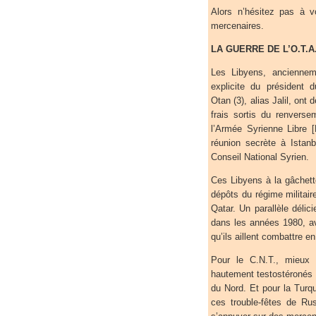
Alors n’hésitez pas à v
mercenaires.
LA GUERRE DE L’O.T.A.
Les Libyens, ancienne
explicite du président 
Otan (3), alias Jalil, ont
frais sortis du renvers
l’Armée Syrienne Libre 
réunion secrète à Istanb
Conseil National Syrien.
Ces Libyens à la gâchett
dépôts du régime militai
Qatar. Un parallèle délic
dans les années 1980, av
qu’ils aillent combattre e
Pour le C.N.T., mieux 
hautement testostéronés e
du Nord. Et pour la Tur
ces trouble-fêtes de Rus