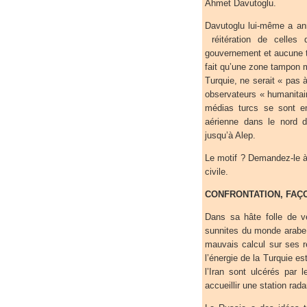
Ahmet Davutoglu.
Davutoglu lui-même a ann
réitération de celles 
gouvernement et aucune tr
fait qu’une zone tampon mil
Turquie, ne serait « pas 
observateurs « humanita
médias turcs se sont en
aérienne dans le nord 
jusqu’à Alep.
Le motif ? Demandez-le à 
civile.
CONFRONTATION, FAÇ
Dans sa hâte folle de ve
sunnites du monde arabe (
mauvais calcul sur ses r
l’énergie de la Turquie es
l’Iran sont ulcérés par
accueillir une station rad