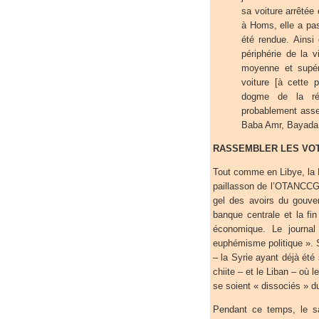
sa voiture arrêtée
à Homs, elle a pas
été rendue. Ainsi
périphérie de la v
moyenne et supéri
voiture [à cette 
dogme de la ré
probablement ass
Baba Amr, Bayada e
RASSEMBLER LES VOT
Tout comme en Libye, la 
paillasson de l’OTANCCG
gel des avoirs du gouve
banque centrale et la fi
économique. Le journal
euphémisme politique ». 
– la Syrie ayant déjà été
chiite – et le Liban – où 
se soient « dissociés » d
Pendant ce temps, le sa