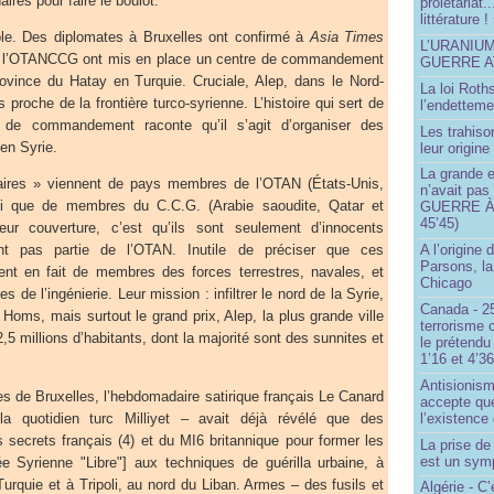
ires pour faire le boulot.
prolétariat.
littérature !
ble. Des diplomates à Bruxelles ont confirmé à
Asia Times
L’URANIU
 l’OTANCCG ont mis en place un centre de commandement
GUERRE 
ovince du Hatay en Turquie. Cruciale, Alep, dans le Nord-
La loi Roth
s proche de la frontière turco-syrienne. L’histoire qui sert de
l’endetteme
 de commandement raconte qu’il s’agit d’organiser des
Les trahiso
 en Syrie.
leur origine
La grande 
ires » viennent de pays membres de l’OTAN (États-Unis,
n’avait pas
si que de membres du C.C.G. (Arabie saoudite, Qatar et
GUERRE À 
45’45)
eur couverture, c’est qu’ils sont seulement d’innocents
nt pas partie de l’OTAN. Inutile de préciser que ces
A l’origine 
Parsons, l
nt en fait de membres des forces terrestres, navales, et
Chicago
s de l’ingénierie. Leur mission : infiltrer le nord de la Syrie,
Canada - 25
Homs, mais surtout le grand prix, Alep, la plus grande ville
terrorisme 
5 millions d’habitants, dont la majorité sont des sunnites et
le prétendu 
1’16 et 4’36
Antisionis
 de Bruxelles, l’hebdomadaire satirique français Le Canard
accepte que
a quotidien turc Milliyet – avait déjà révélé que des
l’existence 
ecrets français (4) et du MI6 britannique pour former les
La prise d
est un sym
Syrienne "Libre"] aux techniques de guérilla urbaine, à
urquie et à Tripoli, au nord du Liban. Armes – des fusils et
Algérie - C’