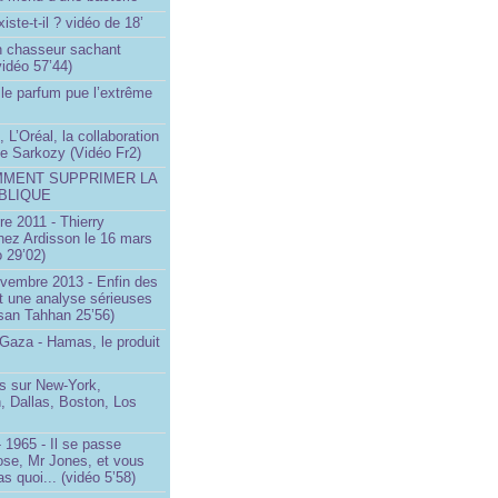
iste-t-il ? vidéo de 18’
un chasseur sachant
vidéo 57’44)
le parfum pue l’extrême
 L’Oréal, la collaboration
ste Sarkozy (Vidéo Fr2)
MMENT SUPPRIMER LA
BLIQUE
e 2011 - Thierry
ez Ardisson le 16 mars
 29’02)
ovembre 2013 - Enfin des
t une analyse sérieuses
san Tahhan 25’56)
 Gaza - Hamas, le produit
 sur New-York,
, Dallas, Boston, Los
 1965 - Il se passe
ose, Mr Jones, et vous
s quoi... (vidéo 5’58)