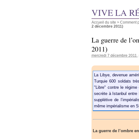
VIVE LA R
Accueil du site
>
Comment pu
2 décembre 2011)
La guerre de l’o
2011)
mercredi 7 décembre 2011
,
La Libye, devenue améric
Turquie 600 soldats tr
"Libre" contre le régime
secrète à Istanbul entre 
supplétive de l’impérial
même impérialisme en Sy
La guerre de l’ombre en