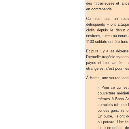
des mitrailleuses et lan
en contrebande.
Ce n’est pas un secr
délinquants – ont attaqu
civils depuis le début
environs, tuées au cours 
1100 soldats ont été tués
Et puis il y a les déserte
l’actuelle tragédie syrie
payés et bien armés – 
étrangères, c’est pour l’es
À Homs, une source loca
« Pour ce qui est 
couverture médiati
mêmes à Baba Amr
complets (cf note 
ou ces gars, ils o
En outre, ils ont 
ou pauvre. Une fe
juste en dehors de