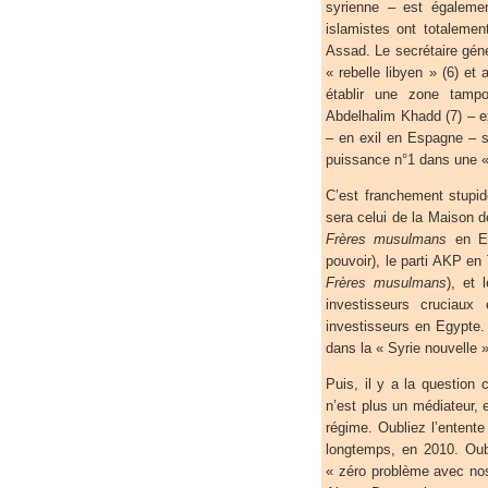
syrienne – est égalemen
islamistes ont totalemen
Assad. Le secrétaire gén
« rebelle libyen » (6) et 
établir une zone tampo
Abdelhalim Khadd (7) – ex
– en exil en Espagne – s
puissance n°1 dans une « 
C’est franchement stupi
sera celui de la Maison d
Frères musulmans
en Eg
pouvoir), le parti AKP en
Frères musulmans
), et
investisseurs cruciaux
investisseurs en Egypte. 
dans la « Syrie nouvelle »
Puis, il y a la question 
n’est plus un médiateur,
régime. Oubliez l’entente
longtemps, en 2010. Oubl
« zéro problème avec nos 