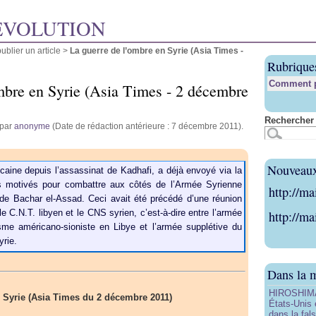
ÉVOLUTION
blier un article
>
La guerre de l’ombre en Syrie (Asia Times -
Rubrique
Comment pu
mbre en Syrie (Asia Times - 2 décembre
Rechercher 
 par
anonyme
(Date de rédaction antérieure : 7 décembre 2011).
Nouveaux 
aine depuis l’assassinat de Kadhafi, a déjà envoyé via la
ès motivés pour combattre aux côtés de l’Armée Syrienne
http://ma
 de Bachar el-Assad. Ceci avait été précédé d’une réunion
le C.N.T. libyen et le CNS syrien, c’est-à-dire entre l’armée
http://ma
isme américano-sioniste en Libye et l’armée supplétive du
rie.
Dans la 
HIROSHIMA 
 Syrie (Asia Times du 2 décembre 2011)
États-Unis 
dans la fals