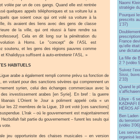
Naomi Klein
 et volée par un de ces gangs. Quand elle est rentrée
stratégie d
sé quelques appels téléphoniques et sa voiture lui a
Pourquoi le
 quels que soient ceux qui ont volé sa voiture à la
prescrits a
ille, ils avaient des liens avec des gens de classe
1’37)
eure de la ville, qui ont réussi à faire rendre sa
Doublement
professeur]. Cela en dit long sur la pénétration du
prescription
France devi
volution à Homs. Le "concept" de l’ASL est
qu’elle étai
ez soutenu, et les gens des régions pauvres comme
une dictatur
t Khalidiyya suffisent à auto-entretenir l’ASL. »
La fille de
2 ? (vidéo 5
ES HABITUELS
Suivez l’ex
Sissi, buve
Ligue arabe a également rempli comme prévu sa fonction de
2’33)
, en votant pour des sanctions sévères qui comprennent un
Quand le pl
rnement syrien, celui des échanges commerciaux avec la
s’affichaien
n des investissement arabes [en Syrie]. En bref : la guerre
Libye - 6 s
 libanais L’Orient le Jour a poliment appelé cela « un
KADHAFI 
Sur les 22 membres de la Ligue, 19 ont voté [ces sanctions]
HÉROS AFR
 suspendue. L’Irak – où le gouvernement est majoritairement
Ben Laden e
le Hezbollah fait partie du gouvernement – furent les seuls qui
du terroris
(vidéo 3’06
u vote.
Les service
le jeu opportuniste des chaises musicales – en version
organisé le