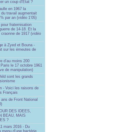
ter un coup d’État ?
ulle en 1967 la
é du travail augmentait
 % par an (vidéo 1’05)
 pour fraternisation
guerre de 14-18. Et la
 craonne de 1917 (vidéo
 à Zyed et Bouna -
ut sur les émeutes de
e d’au moins 200
 Paris le 17 octobre 1961
ve de manipulation)
ild sont les grands
 sionisme
n - Voici les raisons de
es Français
 ans de Front National
0)
OUR DES IDEES,
N BEAU, MAIS
ES ?
 11 mars 2016 - Du
u menu d’une bactérie