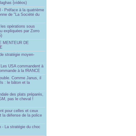
llaghas (vidéos)
 - Préface à la quatrième
lienne de "La Société du
- les opérations sous
u expliquées par Zorro
5)
LE MENTEUR DE
DE
é de stratégie moyen-
- Les USA commandent à
 commande à la fRANCE
double. Comme Janus, il
ls : le bâton et la
ndale des plats préparés,
GM, pas le cheval !
)
t pour celles et ceux
t la défense de la police
 - La stratégie du choc