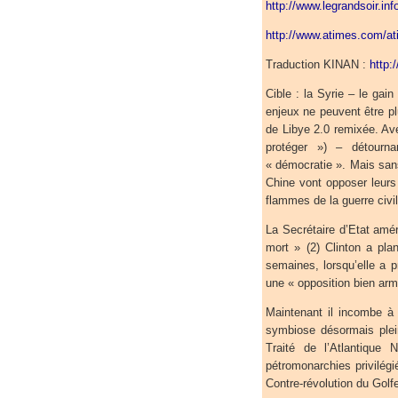
http://www.legrandsoir.in
http://www.atimes.com/a
Traduction KINAN :
http:
Cible : la Syrie – le gai
enjeux ne peuvent être pl
de Libye 2.0 remixée. Av
protéger ») – détourn
« démocratie ». Mais sans
Chine vont opposer leurs
flammes de la guerre civil
La Secrétaire d’Etat amé
mort » (2) Clinton a pla
semaines, lorsqu’elle a p
une « opposition bien arm
Maintenant il incombe à
symbiose désormais plei
Traité de l’Atlantique
pétromonarchies privilégi
Contre-révolution du Golfe