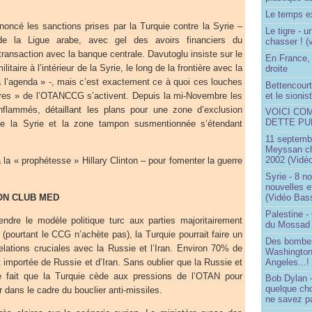
Le temps ex
oncé les sanctions prises par la Turquie contre la Syrie –
Le tigre - 
de la Ligue arabe, avec gel des avoirs financiers du
chasser ! (
ansaction avec la banque centrale. Davutoglu insiste sur le
En France, 
itaire à l’intérieur de la Syrie, le long de la frontière avec la
droite
à l’agenda » -, mais c’est exactement ce à quoi ces louches
Bettencourt,
ires » de l’OTANCCG s’activent. Depuis la mi-Novembre les
et le sioni
flammés, détaillant les plans pour une zone d’exclusion
VOICI CO
DETTE PU
de la Syrie et la zone tampon susmentionnée s’étendant
11 septembr
Meyssan ch
2002 (Vidéo
la « prophétesse » Hillary Clinton – pour fomenter la guerre
Syrie - 8 n
nouvelles e
ON CLUB MED
(Vidéo Bas
Palestine -
ndre le modèle politique turc aux parties majoritairement
du Mossad
pourtant le CCG n’achète pas), la Turquie pourrait faire un
Des bombes
elations cruciales avec la Russie et l’Iran. Environ 70% de
Washington
Angeles...!
t importée de Russie et d’Iran. Sans oublier que la Russie et
 le fait que la Turquie cède aux pressions de l’OTAN pour
Bob Dylan -
quelque ch
ar dans le cadre du bouclier anti-missiles.
ne savez pa