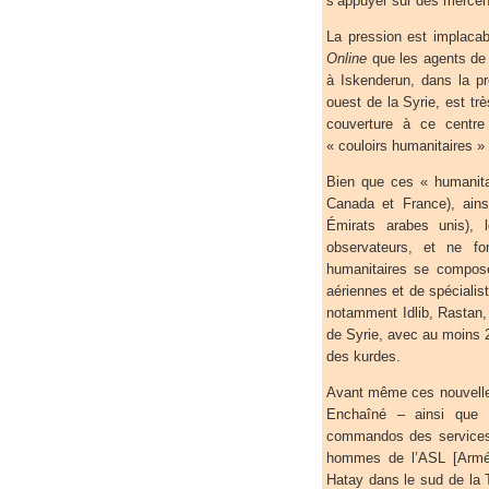
s’appuyer sur des mercena
La pression est implaca
Online
que les agents de
à Iskenderun, dans la pr
ouest de la Syrie, est trè
couverture à ce centre
« couloirs humanitaires »
Bien que ces « humanita
Canada et France), ain
Émirats arabes unis), l
observateurs, et ne fo
humanitaires se compose
aériennes et de spécialiste
notamment Idlib, Rastan, 
de Syrie, avec au moins 2,
des kurdes.
Avant même ces nouvelles
Enchaîné – ainsi que l
commandos des services s
hommes de l’ASL [Armée 
Hatay dans le sud de la T