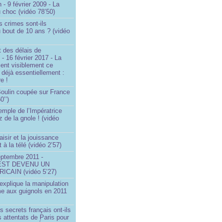
 - 9 février 2009 - La
u choc (vidéo 78’50)
s crimes sont-ils
u bout de 10 ans ? (vidéo
 des délais de
 - 16 février 2017 - La
ent visiblement ce
t déjà essentiellement :
e !
 Boulin coupée sur France
0’’)
emple de l’Impératrice
z de la gnole ! (vidéo
aisir et la jouissance
t à la télé (vidéo 2’57)
eptembre 2011 -
EST DEVENU UN
ICAIN (vidéo 5’27)
xplique la manipulation
me aux guignols en 2011
)
s secrets français ont-ils
s attentats de Paris pour