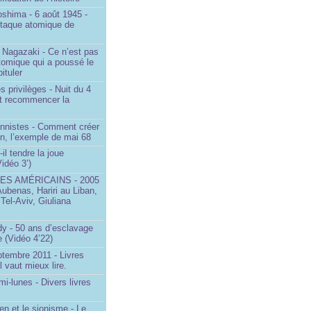
oshima - 6 août 1945 -
ttaque atomique de
 Nagazaki - Ce n’est pas
tomique qui a poussé le
ituler
s privilèges - Nuit du 4
aut recommencer la
onnistes - Comment créer
on, l’exemple de mai 68
il tendre la joue
idéo 3’)
S AMÉRICAINS - 2005
Aubenas, Hariri au Liban,
 Tel-Aviv, Giuliana
dy - 50 ans d’esclavage
 (Vidéo 4’22)
ptembre 2011 - Livres
l vaut mieux lire.
mi-lunes - Divers livres
en et le sionisme - Le