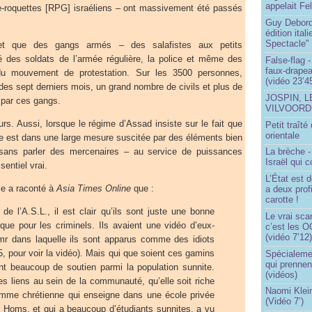
appelait Fe
ce-roquettes [RPG] israéliens – ont massivement été passés
Guy Debord
édition ita
Spectacle"
et que des gangs armés – des salafistes aux petits
é des soldats de l’armée régulière, la police et même des
False-flag 
faux-drapea
 du mouvement de protestation. Sur les 3500 personnes,
(vidéo 23’4
des sept derniers mois, un grand nombre de civils et plus de
JOSPIN, 
 par ces gangs.
VILVOOR
urs. Aussi, lorsque le régime d’Assad insiste sur le fait que
Petit traît
orientale
nne est dans une large mesure suscitée par des éléments bien
sans parler des mercenaires – au service de puissances
La brèche 
Israël qui
sentiel vrai.
L’État est 
le a raconté à
Asia Times Online
que :
a deux profi
carotte !
de l’A.S.L., il est clair qu’ils sont juste une bonne
Le vrai sca
que pour les criminels. Ils avaient une vidéo d’eux-
c’est les O
(vidéo 7’12
 dans laquelle ils sont apparus comme des idiots
5, pour voir la vidéo). Mais qui que soient ces gamins
Spécialemen
qui prennen
nt beaucoup de soutien parmi la population sunnite.
(vidéos)
des liens au sein de la communauté, qu’elle soit riche
Naomi Klein
mme chrétienne qui enseigne dans une école privée
(Vidéo 7’)
 Homs, et qui a beaucoup d’étudiants sunnites, a vu