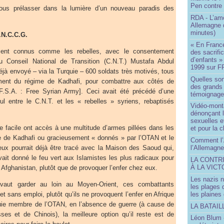
Pen contre
ous prélasser dans la lumière d’un nouveau paradis des
RDA - L’am
Allemagne d
minutes)
N.C.C.G.
« En France
ment connus comme les rebelles, avec le consentement
des sacrifi
d’enfants »
du Conseil National de Transition (C.N.T.) Mustafa Abdul
1999 sur F
 déjà envoyé – via la Turquie – 600 soldats très motivés, tous
Quelles so
ement du régime de Kadhafi, pour combattre aux côtés de
des grands
[F.S.A. : Free Syrian Army]. Ceci avait été précédé d’une
témoignage 
ul entre le C.N.T. et les « rebelles » syriens, rebaptisés
Vidéo-mont
dénonçant l
sexuelles e
e facile ont accès à une multitude d’armes pillées dans les
et pour la 
re de Kadhafi ou gracieusement « donnés » par l’OTAN et le
Comment l’
ieux pourrait déjà être tracé avec la Maison des Saoud qui,
l’Allemagne
ait donné le feu vert aux Islamistes les plus radicaux pour
LA CONTR
À LA VICT
n Afghanistan, plutôt que de provoquer l’enfer chez eux.
Les nazis n
vaut garder au loin au Moyen-Orient, ces combattants
les plages
t sans emploi, plutôt qu’ils ne provoquent l’enfer en Afrique
les plaines
quie membre de l’OTAN, en l’absence de guerre (à cause de
LA BATAI
ses et de Chinois), la meilleure option qu’il reste est de
Léon Blum 