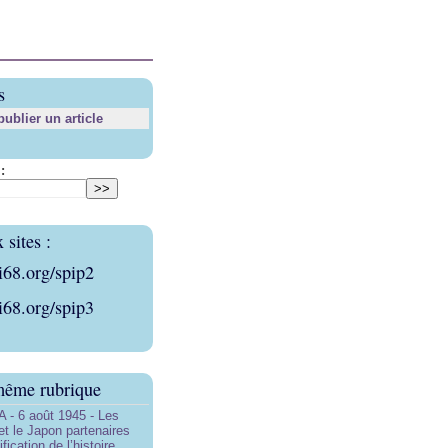
s
blier un article
:
sites :
i68.org/spip2
i68.org/spip3
même rubrique
- 6 août 1945 - Les
et le Japon partenaires
ification de l’histoire