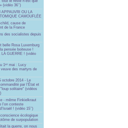
.. tout le reste n’est que
 » (vidéo 36’’)
M APPAUVRI OU LA
ATOMIQUE CAMOUFLÉE
schild, cause de
nt de la France
ns des socialistes depuis
et belle Rosa Luxemburg
 la pensée boiteuse !
LA GUERRE ! (vidéo
du 1
mai : Lucy
er
a veuve des martyrs de
 octobre 2014 - Le
commandité par l’État et
"loup solitaire" (vidéos
)
me - même Finkielkraut
 l’on conteste
d’Israël ! (vidéo 15’’)
e conscience écologique
ptôme de surpopulation
était la guerre, on nous