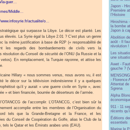
fo/la-guer…
Japon - Hir
Première a
times/Middle…
l’Histoire
//www.infosyrie.fr/actualite/o…
Hiroshima -
la bombe a
Japon à cap
n stratégique qui surpasse la Libye. Le décor est planté. Les
us élevés. La Syrie égal la Libye 2.01 ? C’est plus un genre
Abolition de
août - Il f
ec la même justification à base de R2P (« responsabilité de
révolution !
ant les regards des bombardements de civils vers la
Les situati
 résolution du Conseil de sécurité de l’ONU (la Russie et la
une situati
 vetos). En remplacement, la Turquie rayonne, et attise les
Awet - Faut-
e.
gauche ? (V
ricaine Hillary « nous sommes venus, nous avons vu, il est
MENSONGE
- Florence 
nté le décor sur la télévision indonésienne il y a quelques
Attentat de
rophétisé qu’il y aurait « une guerre civile en Syrie », avec
Sgrena
ée » et bien financée, bourrée de déserteurs de l’armée.
Alpha Blon
économique
 l’OTANCCG de l’accomplir. L’OTANCCG, c’est bien sûr la
911 - 11 se
nement accomplie entre les membres de l’Organisation du
récents qu’i
 Nord tels que la Grande-Bretagne et la France, et les
Éditions de
ées du Conseil de Coopération du Golfe, alias le Club de la
essentiels
, tels le Qatar et les Émirats arabes unis (EAU).
Marine le P