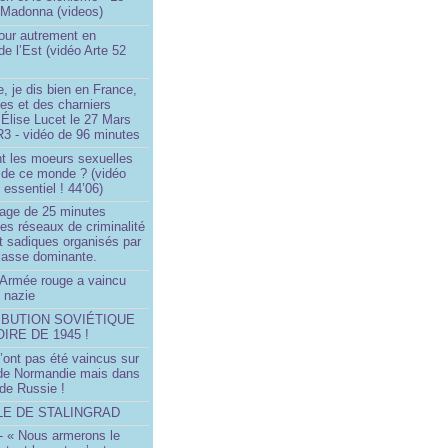
 Madonna (videos)
our autrement en
e l’Est (vidéo Arte 52
, je dis bien en France,
ces et des charniers
 Élise Lucet le 27 Mars
R3 - vidéo de 96 minutes
nt les moeurs sexuelles
 de ce monde ? (vidéo
essentiel ! 44’06)
age de 25 minutes
es réseaux de criminalité
t sadiques organisés par
classe dominante.
Armée rouge a vaincu
 nazie
IBUTION SOVIÉTIQUE
OIRE DE 1945 !
’ont pas été vaincus sur
 de Normandie mais dans
 de Russie !
LLE DE STALINGRAD
- « Nous armerons le