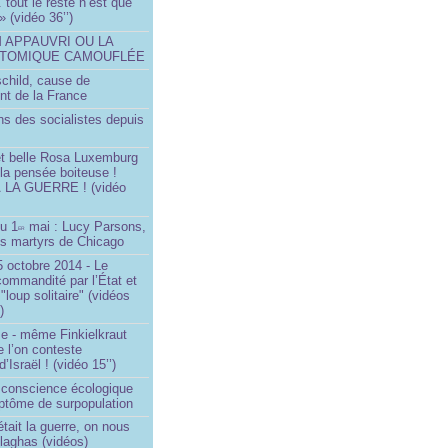
.. tout le reste n’est que
 » (vidéo 36’’)
M APPAUVRI OU LA
ATOMIQUE CAMOUFLÉE
schild, cause de
nt de la France
ns des socialistes depuis
et belle Rosa Luxemburg
 la pensée boiteuse !
LA GUERRE ! (vidéo
du 1
mai : Lucy Parsons,
er
es martyrs de Chicago
 octobre 2014 - Le
commandité par l’État et
"loup solitaire" (vidéos
)
me - même Finkielkraut
 l’on conteste
d’Israël ! (vidéo 15’’)
e conscience écologique
ptôme de surpopulation
était la guerre, on nous
llaghas (vidéos)