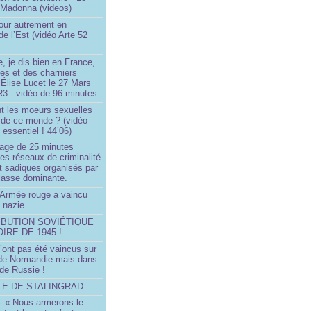
 Madonna (videos)
our autrement en
e l’Est (vidéo Arte 52
, je dis bien en France,
ces et des charniers
 Élise Lucet le 27 Mars
R3 - vidéo de 96 minutes
nt les moeurs sexuelles
 de ce monde ? (vidéo
essentiel ! 44’06)
age de 25 minutes
es réseaux de criminalité
t sadiques organisés par
classe dominante.
Armée rouge a vaincu
 nazie
IBUTION SOVIÉTIQUE
OIRE DE 1945 !
’ont pas été vaincus sur
 de Normandie mais dans
 de Russie !
LLE DE STALINGRAD
- « Nous armerons le