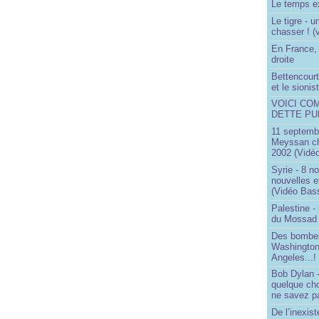
Le temps ex
Le tigre - 
chasser ! (
En France, 
droite
Bettencourt,
et le sioni
VOICI CO
DETTE PU
11 septembr
Meyssan ch
2002 (Vidéo
Syrie - 8 n
nouvelles e
(Vidéo Bas
Palestine -
du Mossad
Des bombes
Washington
Angeles...!
Bob Dylan -
quelque ch
ne savez pa
De l’inexist