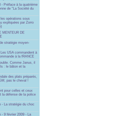
 - Préface à la quatrième
lienne de "La Société du
- les opérations sous
u expliquées par Zorro
5)
LE MENTEUR DE
DE
é de stratégie moyen-
- Les USA commandent à
 commande à la fRANCE
double. Comme Janus, il
ls : le bâton et la
ndale des plats préparés,
GM, pas le cheval !
)
t pour celles et ceux
t la défense de la police
 - La stratégie du choc
 - 9 février 2009 - La