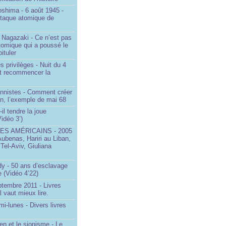
oshima - 6 août 1945 -
ttaque atomique de
 Nagazaki - Ce n’est pas
tomique qui a poussé le
ituler
s privilèges - Nuit du 4
aut recommencer la
onnistes - Comment créer
on, l’exemple de mai 68
il tendre la joue
idéo 3’)
S AMÉRICAINS - 2005
Aubenas, Hariri au Liban,
 Tel-Aviv, Giuliana
dy - 50 ans d’esclavage
 (Vidéo 4’22)
ptembre 2011 - Livres
l vaut mieux lire.
mi-lunes - Divers livres
en et le sionisme - Le