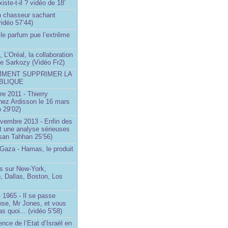
iste-t-il ? vidéo de 18’
un chasseur sachant
vidéo 57’44)
le parfum pue l’extrême
 L’Oréal, la collaboration
ste Sarkozy (Vidéo Fr2)
MMENT SUPPRIMER LA
BLIQUE
e 2011 - Thierry
ez Ardisson le 16 mars
 29’02)
ovembre 2013 - Enfin des
t une analyse sérieuses
san Tahhan 25’56)
 Gaza - Hamas, le produit
 sur New-York,
, Dallas, Boston, Los
 1965 - Il se passe
ose, Mr Jones, et vous
s quoi... (vidéo 5’58)
ence de l’Etat d’Israël en