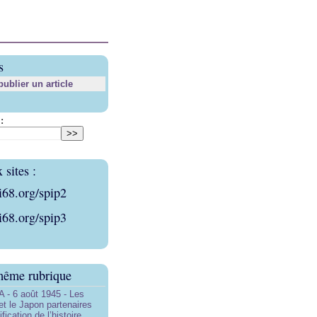
s
blier un article
:
sites :
i68.org/spip2
i68.org/spip3
même rubrique
- 6 août 1945 - Les
et le Japon partenaires
ification de l’histoire