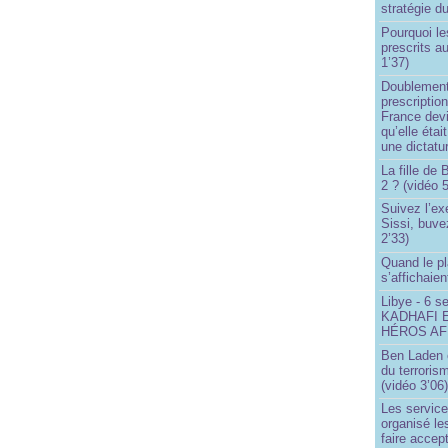
stratégie d
Pourquoi le
prescrits a
1’37)
Doublement
prescription
France devi
qu’elle étai
une dictatur
La fille de
2 ? (vidéo 5
Suivez l’ex
Sissi, buve
2’33)
Quand le pl
s’affichaien
Libye - 6 s
KADHAFI 
HÉROS AFR
Ben Laden e
du terroris
(vidéo 3’06
Les service
organisé le
faire accep