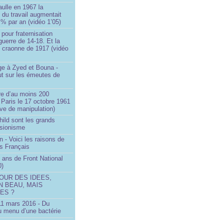
ulle en 1967 la
é du travail augmentait
 % par an (vidéo 1’05)
 pour fraternisation
guerre de 14-18. Et la
 craonne de 1917 (vidéo
 à Zyed et Bouna -
ut sur les émeutes de
e d’au moins 200
 Paris le 17 octobre 1961
ve de manipulation)
ild sont les grands
 sionisme
n - Voici les raisons de
es Français
 ans de Front National
0)
OUR DES IDEES,
N BEAU, MAIS
ES ?
 11 mars 2016 - Du
u menu d’une bactérie