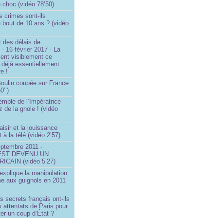
u choc (vidéo 78’50)
s crimes sont-ils
u bout de 10 ans ? (vidéo
 des délais de
 - 16 février 2017 - La
ent visiblement ce
t déjà essentiellement :
e !
 Boulin coupée sur France
0’’)
emple de l’Impératrice
z de la gnole ! (vidéo
aisir et la jouissance
t à la télé (vidéo 2’57)
eptembre 2011 -
EST DEVENU UN
ICAIN (vidéo 5’27)
xplique la manipulation
me aux guignols en 2011
)
s secrets français ont-ils
s attentats de Paris pour
ter un coup d’État ?