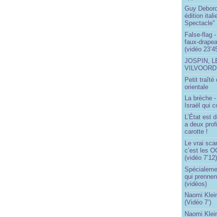
Guy Debord
édition ita
Spectacle"
False-flag 
faux-drapea
(vidéo 23’4
JOSPIN, 
VILVOOR
Petit traît
orientale
La brèche 
Israël qui
L’État est 
a deux profi
carotte !
Le vrai sca
c’est les O
(vidéo 7’12
Spécialemen
qui prennen
(vidéos)
Naomi Klein
(Vidéo 7’)
Naomi Klein