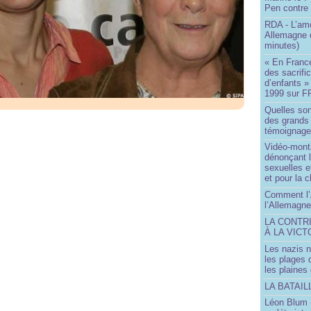
Pen contre
RDA - L’am
Allemagne d
minutes)
« En France
des sacrifi
d’enfants »
1999 sur F
Quelles so
des grands
témoignage 
Vidéo-mont
dénonçant l
sexuelles e
et pour la 
Comment l’
l’Allemagne
LA CONTR
À LA VICT
Les nazis n
les plages
les plaines
LA BATAI
Léon Blum 