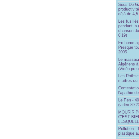
Sous De Ga
productivit
déjà de 4,5
Les fusillés
pendant la 
chanson de
6’19)
En hommage
Presque to
2005
Le massacr
Algériens à
(Vidéo-preu
Les Rothsch
maîtres du
Contestatio
l’apathie d
Le Pen - 40
(vidéo 89’2
MOURIR P
C’EST BIE
LESQUELL
Pollution -
plastique a