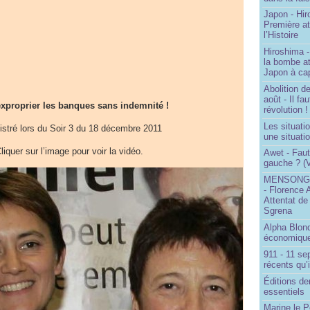
Japon - Hir
Première a
l’Histoire
Hiroshima -
la bombe a
Japon à cap
Abolition de
août - Il f
 exproprier les banques sans indemnité !
révolution !
Les situati
istré lors du Soir 3 du 18 décembre 2011
une situati
liquer sur l’image pour voir la vidéo.
Awet - Faut-
gauche ? (V
MENSONGE
- Florence 
Attentat de
Sgrena
Alpha Blon
économique
911 - 11 se
récents qu’i
Éditions de
essentiels
Marine le P