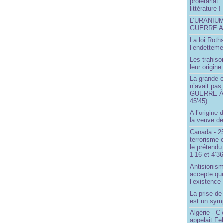
prolétariat.
littérature !
L’URANIU
GUERRE 
La loi Roth
l’endetteme
Les trahiso
leur origine
La grande 
n’avait pas
GUERRE À 
45’45)
A l’origine 
la veuve d
Canada - 25
terrorisme 
le prétendu 
1’16 et 4’36
Antisionis
accepte que
l’existence 
La prise d
est un sym
Algérie - C’
appelait Fe