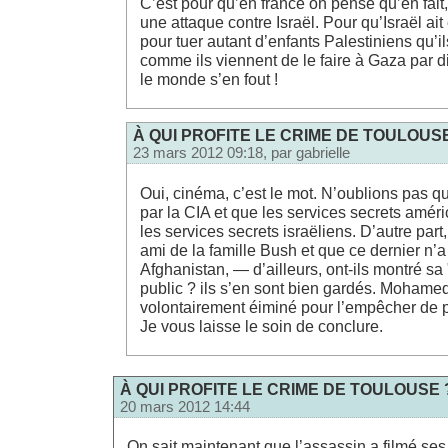
C’est pour qu’en france on pense qu’en fait,
une attaque contre Israël. Pour qu’Israël ait 
pour tuer autant d’enfants Palestiniens qu’il
comme ils viennent de le faire à Gaza par di
le monde s’en fout !
À QUI PROFITE LE CRIME DE TOULOUS
23 mars 2012 09:18, par
gabrielle
Oui, cinéma, c’est le mot. N’oublions pas q
par la CIA et que les services secrets amér
les services secrets israëliens. D’autre par
ami de la famille Bush et que ce dernier n’a
Afghanistan, — d’ailleurs, ont-ils montré sa 
public ? ils s’en sont bien gardés. Mohame
volontairement éiminé pour l’empêcher de p
Je vous laisse le soin de conclure.
À QUI PROFITE LE CRIME DE TOULOUSE 
20 mars 2012 14:44
On sait maintenant que l’assassin a filmé se