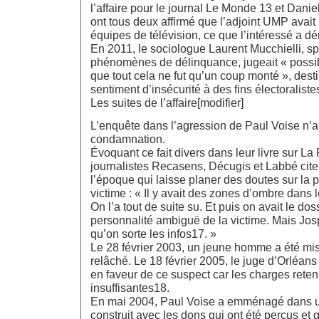
l’affaire pour le journal Le Monde 13 et Dan
ont tous deux affirmé que l’adjoint UMP avai
équipes de télévision, ce que l’intéressé a d
En 2011, le sociologue Laurent Mucchielli, sp
phénomènes de délinquance, jugeait « possib
que tout cela ne fut qu’un coup monté », dest
sentiment d’insécurité à des fins électoraliste
Les suites de l’affaire[modifier]
L’enquête dans l’agression de Paul Voise n’
condamnation.
Évoquant ce fait divers dans leur livre sur L
journalistes Recasens, Décugis et Labbé cite
l’époque qui laisse planer des doutes sur la p
victime : « Il y avait des zones d’ombre dans l
On l’a tout de suite su. Et puis on avait le do
personnalité ambiguë de la victime. Mais Jos
qu’on sorte les infos17. »
Le 28 février 2003, un jeune homme a été mi
relâché. Le 18 février 2005, le juge d’Orléan
en faveur de ce suspect car les charges reten
insuffisantes18.
En mai 2004, Paul Voise a emménagé dans un
construit avec les dons qui ont été perçus et 