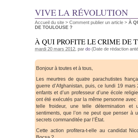
VIVE LA RÉVOLUTION
Accueil du site
>
Comment publier un article
>
À Q
DE TOULOUSE ?
À QUI PROFITE LE CRIME DE 
mardi 20 mars 2012
, par
do
(Date de rédaction anté
Bonjour à toutes et à tous,
Les meurtres de quatre parachutistes frança
guerre d’Afghanistan, puis, ce lundi 19 mars 
enfants et d’un professeur d’une école religi
ont été exécutés par la même personne avec un
telle froideur, une telle détermination e
sentiments, que l’on ne peut que penser à u
secrets commanditée par l’État.
Cette action profitera-t-elle au candidat N
Bocsa ?