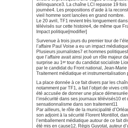
délinquance3. La chaîne LCI repasse 19 fois 
journée4. Les propositions d’aide à la reconst
vieil homme sont lancées en grand nombre.
Le 20 avril, TF1 revient très longuement dan
télévisés sur cette histoire4, de même que Fr
Impact politique[modifier]
Survenue à trois jours du premier tour de l’éle
l’affaire Paul Voise a eu un impact médiatiqu
Plusieurs journalistes7 et hommes politiques
que l’affaire avait ainsi joué un rôle majeur d
er
surprise au 1
tour du candidat socialiste Li
par le candidat du Front national, Jean-Marie
Traitement médiatique et instrumentalisation p
La place donnée à ce fait divers par les chaîn
notamment par TF1, a fait l’objet de vives cri
été accusée de donner une place démesurée 
l’insécurité dans ses journaux télévisés10 et d
sensationnalisme dans son traitement11
Par ailleurs, le rôle de la municipalité d’Orl
son adjoint à la sécurité Florent Montillot, da
l’emballement médiatique autour de ce fait div
été mis en cause12. Régis Guyotat, auteur d