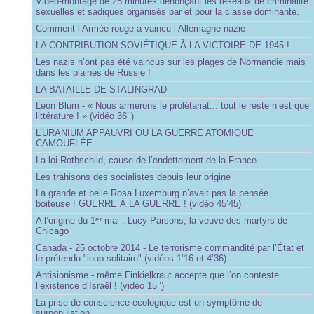
Vidéo-montage de 25 minutes dénonçant les réseaux de criminalité
sexuelles et sadiques organisés par et pour la classe dominante.
Comment l’Armée rouge a vaincu l’Allemagne nazie
LA CONTRIBUTION SOVIÉTIQUE À LA VICTOIRE DE 1945 !
Les nazis n’ont pas été vaincus sur les plages de Normandie mais
dans les plaines de Russie !
LA BATAILLE DE STALINGRAD
Léon Blum - « Nous armerons le prolétariat... tout le reste n’est que
littérature ! » (vidéo 36’’)
L’URANIUM APPAUVRI OU LA GUERRE ATOMIQUE
CAMOUFLÉE
La loi Rothschild, cause de l’endettement de la France
Les trahisons des socialistes depuis leur origine
La grande et belle Rosa Luxemburg n’avait pas la pensée
boiteuse ! GUERRE À LA GUERRE ! (vidéo 45’45)
A l’origine du 1
mai : Lucy Parsons, la veuve des martyrs de
er
Chicago
Canada - 25 octobre 2014 - Le terrorisme commandité par l’État et
le prétendu "loup solitaire" (vidéos 1’16 et 4’36)
Antisionisme - même Finkielkraut accepte que l’on conteste
l’existence d’Israël ! (vidéo 15’’)
La prise de conscience écologique est un symptôme de
surpopulation