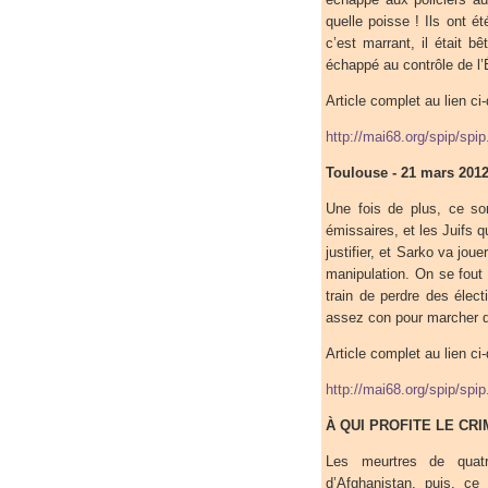
quelle poisse ! Ils ont é
c’est marrant, il était b
échappé au contrôle de l’É
Article complet au lien ci
http://mai68.org/spip/spi
Toulouse - 21 mars 2012 
Une fois de plus, ce so
émissaires, et les Juifs q
justifier, et Sarko va jou
manipulation. On se fout
train de perdre des élect
assez con pour marcher d
Article complet au lien ci
http://mai68.org/spip/spi
À QUI PROFITE LE CR
Les meurtres de quatr
d’Afghanistan, puis, ce