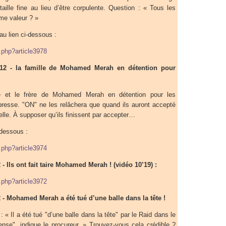
taille fine au lieu d’être corpulente. Question : « Tous les
ême valeur ? »
au lien ci-dessous :
p.php?article3978
12 - la famille de Mohamed Merah en détention pour
re et le frère de Mohamed Merah en détention pour les
presse. "ON" ne les relâchera que quand ils auront accepté
cielle. À supposer qu’ils finissent par accepter…
-dessous :
p.php?article3974
- Ils ont fait taire Mohamed Merah ! (vidéo 10’19) :
p.php?article3972
 - Mohamed Merah a été tué d’une balle dans la tête !
 : « Il a été tué "d’une balle dans la tête" par le Raid dans le
ense", indique le procureur. » Trouvez-vous cela crédible ?