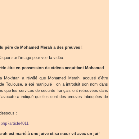
du père de Mohamed Merah a des preuves !
liquer sur l’image pour voir la vidéo.
vèle être en possession de vidéos acquittant Mohamed
a Mokhtari a révélé que Mohamed Merah, accusé d’être
 de Toulouse, a été manipulé : on a introduit son nom dans
mes que les services de sécurité français ont retrouvées dans
l’avocate a indiqué qu’elles sont des preuves fabriquées de
-dessous :
p.php?article4011
ah est marié à une juive et sa sœur vit avec un juif