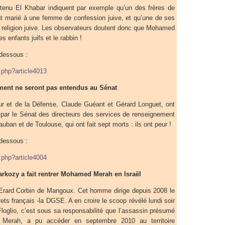
btenu El Khabar indiquent par exemple qu’un des frères de
t marié à une femme de confession juive, et qu’une de ses
 religion juive. Les observateurs doutent donc que Mohamed
s enfants juifs et le rabbin !
-dessous :
p.php?article4013
ment ne seront pas entendus au Sénat
ieur et de la Défense, Claude Guéant et Gérard Longuet, ont
n par le Sénat des directeurs des services de renseignement
uban et de Toulouse, qui ont fait sept morts : ils ont peur !
-dessous :
p.php?article4004
rkozy a fait rentrer Mohamed Merah en Israël
Erard Corbin de Mangoux. Cet homme dirige depuis 2008 le
ets français -la DGSE. A en croire le scoop révélé lundi soir
l Floglio, c’est sous sa responsabilité que l’assassin présumé
Merah, a pu accéder en septembre 2010 au territoire