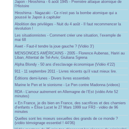
Japon - Hiroshima - 6 août 1945 - Première attaque atomique de
l’Histoire
Hiroshima - Nagazaki - Ce n’est pas la bombe atomique qui a
poussé le Japon à capituler
Abolition des privilèges - Nuit du 4 août - Il faut recommencer la
révolution !
Les situationnistes - Comment créer une situation, l’exemple de
mai 68
Awet - Faut-il tendre la joue gauche ? (Vidéo 3’)
MENSONGES AMÉRICAINS - 2005 - Florence Aubenas, Hariri au
Liban, Attentat de Tel-Aviv, Giuliana Sgrena
Alpha Blondy - 50 ans d’esclavage économique (Vidéo 4’22)
911 - 11 septembre 2011 - Livres récents qu’il vaut mieux lire.
Éditions demi-lunes - Divers livres essentiels
Marine le Pen et le sionisme - Le Pen contre Madonna (videos)
RDA - L’amour autrement en Allemagne de l’Est (vidéo Arte 52
minutes)
« En France, je dis bien en France, des sacrifices et des charniers
d’enfants » Élise Lucet le 27 Mars 1999 sur FR3 - vidéo de 96
minutes
Quelles sont les moeurs sexuelles des grands de ce monde ?
(vidéo témoignage essentiel ! 44’06)