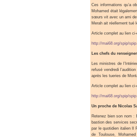
Ces informations qu’a o
Mohamed était légalemen
sœurs vit avec un ami de
Merah ait réellement tué le
Article complet au lien ci
http://mai68.org/spip/spi
Les chefs du renseigne
Les ministres de l’Intér
refusé vendredi l’auditio
après les tueries de Monta
Article complet au lien ci
http://mai68.org/spip/spi
Un proche de Nicolas Sa
Retenez bien son nom : 
bastion des services secr
par le quotidien italien I
de Toulouse, Mohamed 