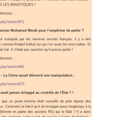
US LES MOUSTIQUES !
-dessous :
p.php?article3971
sassiner Mohamed Merah pour l’empêcher de parler ?
manipulé par les services secrets français, il y a des
e comme Khaled Kelkal sur qui l’on avait tiré onze balles. Et
it tué. Il n’était pas question qu’il puisse parler !
-dessous :
p.php?article3965
 - La Chine aurait dénoncé une manipulation :
p.php?article3973
vait jamais échappé au contrôle de l’État ? !
 que ce jeune homme était surveillé de près depuis des
x. Comment se fait-il qu’il ait échappé aussi longtemps à la
(formée en partie des anciens RG) qui le filait ? Il a donc
 pire moment, juste avant de passer à l’acte de barbarie ;