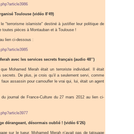
p.php?article3986
rganisé Toulouse (vidéo 8’49)
 "terrorisme islamiste" destiné à justifier leur politique de
 de toutes pièces à Montauban et à Toulouse !
au lien ci-dessous :
p.php?article3985
rah avec les services secrets français (audio 48’’)
que Mohamed Merah était un terroriste individuel. Il était
s secrets. De plus, je crois qu’il a seulement servi, comme
aux assassin pour camoufler le vrai qui, lui, était un agent
it du journal de France-Culture du 27 mars 2012 au lien ci-
p.php?article3977
e dérangeant, désormais oublié ! (vidéo 6’26)
nage sur le tueur, Mohamed Merah n’avait pas de tatouage