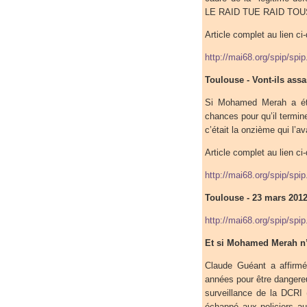
LE RAID TUE RAID TO
Article complet au lien ci
http://mai68.org/spip/spi
Toulouse - Vont-ils as
Si Mohamed Merah a été 
chances pour qu’il termin
c’était la onzième qui l’ava
Article complet au lien ci
http://mai68.org/spip/spi
Toulouse - 23 mars 2012
http://mai68.org/spip/spi
Et si Mohamed Merah n’a
Claude Guéant a affirmé
années pour être dangereu
surveillance de la DCRI 
échappé aux policiers au