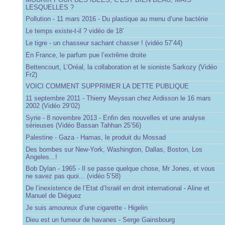
LESQUELLES ?
Pollution - 11 mars 2016 - Du plastique au menu d’une bactérie
Le temps existe-t-il ? vidéo de 18’
Le tigre - un chasseur sachant chasser ! (vidéo 57’44)
En France, le parfum pue l’extrême droite
Bettencourt, L’Oréal, la collaboration et le sioniste Sarkozy (Vidéo
Fr2)
VOICI COMMENT SUPPRIMER LA DETTE PUBLIQUE
11 septembre 2011 - Thierry Meyssan chez Ardisson le 16 mars
2002 (Vidéo 29’02)
Syrie - 8 novembre 2013 - Enfin des nouvelles et une analyse
sérieuses (Vidéo Bassan Tahhan 25’56)
Palestine - Gaza - Hamas, le produit du Mossad
Des bombes sur New-York, Washington, Dallas, Boston, Los
Angeles...!
Bob Dylan - 1965 - Il se passe quelque chose, Mr Jones, et vous
ne savez pas quoi... (vidéo 5’58)
De l’inexistence de l’Etat d’Israël en droit international - Aline et
Manuel de Diéguez
Je suis amoureux d’une cigarette - Higelin
Dieu est un fumeur de havanes - Serge Gainsbourg