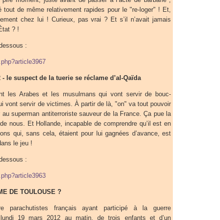
té tout de même relativement rapides pour le "re-loger" ! Et,
êtement chez lui ! Curieux, pas vrai ? Et s’il n’avait jamais
tat ? !
-dessous :
p.php?article3967
- le suspect de la tuerie se réclame d’al-Qaïda
nt les Arabes et les musulmans qui vont servir de bouc-
ui vont servir de victimes. À partir de là, "on" va tout pouvoir
er au superman antiterroriste sauveur de la France. Ça pue la
 de nous. Et Hollande, incapable de comprendre qu’il est en
ions qui, sans cela, étaient pour lui gagnées d’avance, est
ans le jeu !
-dessous :
p.php?article3963
IME DE TOULOUSE ?
e parachutistes français ayant participé à la guerre
 lundi 19 mars 2012 au matin, de trois enfants et d’un