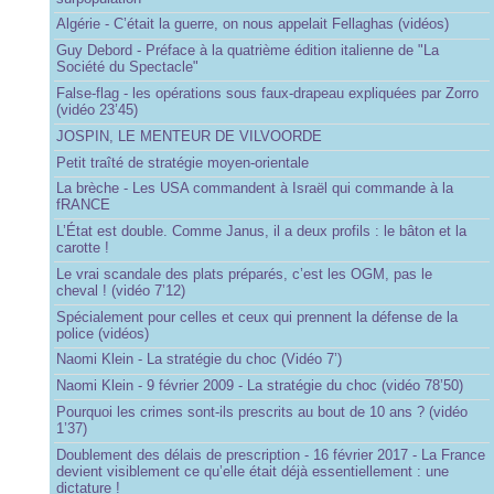
Algérie - C’était la guerre, on nous appelait Fellaghas (vidéos)
Guy Debord - Préface à la quatrième édition italienne de "La
Société du Spectacle"
False-flag - les opérations sous faux-drapeau expliquées par Zorro
(vidéo 23’45)
JOSPIN, LE MENTEUR DE VILVOORDE
Petit traîté de stratégie moyen-orientale
La brèche - Les USA commandent à Israël qui commande à la
fRANCE
L’État est double. Comme Janus, il a deux profils : le bâton et la
carotte !
Le vrai scandale des plats préparés, c’est les OGM, pas le
cheval ! (vidéo 7’12)
Spécialement pour celles et ceux qui prennent la défense de la
police (vidéos)
Naomi Klein - La stratégie du choc (Vidéo 7’)
Naomi Klein - 9 février 2009 - La stratégie du choc (vidéo 78’50)
Pourquoi les crimes sont-ils prescrits au bout de 10 ans ? (vidéo
1’37)
Doublement des délais de prescription - 16 février 2017 - La France
devient visiblement ce qu’elle était déjà essentiellement : une
dictature !