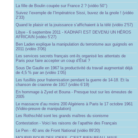
La fille de Boulin coupée sur France 2 ? (vidéo 50’’)
Suivez l’exemple de l’Impératrice Sissi, buvez de la gnole ! (vidéo
2’33)
Quand le plaisir et la jouissance s’affichaient à la télé (vidéo 2’57)
Libye - 6 septembre 2011 - KADHAFI EST DEVENU UN HÉROS
AFRICAIN (vidéo 5’27)
Ben Laden explique la manipulation du terrorisme aux guignols en
2011 (vidéo 3’06)
Les services secrets français ont-ils organisé les attentats de
Paris pour faire accepter un coup d’État ?
Sous De Gaulle en 1967 la productivité du travail augmentait déjà
de 4,5 % par an (vidéo 1’05)
Les fusillés pour fraternisation pendant la guerre de 14-18. Et la
chanson de craonne de 1917 (vidéo 6’19)
En hommage à Zyed et Bouna - Presque tout sur les émeutes de
2005
Le massacre d’au moins 200 Algériens à Paris le 17 octobre 1961
(Vidéo-preuve de manipulation)
Les Rothschild sont les grands maîtres du sionisme
Contestation - Voici les raisons de l’apathie des Français
Le Pen - 40 ans de Front National (vidéo 89’20)
MOURIR POUR DES IDEES, C’EST BIEN BEAU, MAIS