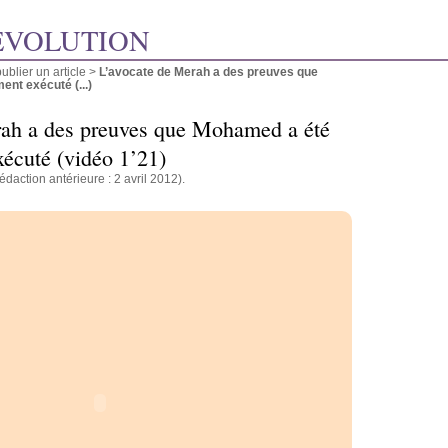
ÉVOLUTION
blier un article
>
L’avocate de Merah a des preuves que
nt exécuté (...)
rah a des preuves que Mohamed a été
xécuté (vidéo 1’21)
édaction antérieure : 2 avril 2012).