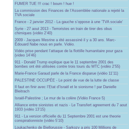
FUMER TUE !!! crac ! boum ! hue !
La commission des Finances de l’Assemblée nationale a rejeté la
TVA sociale
France - 2 janvier 2012 - La gauche s’oppose à une ’TVA sociale’
Syrie - 27 aout 2013 - Terroristes en train de tirer des obus
chimiques (vidéo 2’40)
2009 - Jacques Mesrine a été assassiné il y a 30 ans. Marc-
Édouard Nabe nous en parle. Vidéo.
Vidéo prise pendant l’attaque de la flottille humanitaire pour gaza
(video 14’46)
911 - Donald Trump explique que le 11 septembre 2001 des
bombes ont été utilisées contre trois tours du WTC (vidéo 2’55)
Marie-France Garaud parle de la France disparue (vidéo 11’11)
PALESTINE OCCUPÉE - Le point de vue de la lutte de classe
Il faut en finir avec l’Etat d’Israël et le sionisme ! par Danielle
Bleitrach
Israël-Palestine ; Le mur de la colère (Vidéo France 5)
Alliance entre sionistes et nazis - Le Transfert agreement du 7 aout
1933 (vidéo 13’15)
911 - La version officielle du 11 Septembre 2001 est une theorie
conspirationniste (vidéo 5’10)
Loukachenko de Biellorussie - Sarkozy a pris 100 Millions de