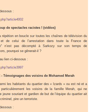
-dessous :
p.php?article4002
up de spectacles racistes ! (vidéos)
a répétion en boucle sur toutes les chaînes de télévision du
et de celui de l’arrestation dans toute la France de
ce" n’est pas décompté à Sarkozy sur son temps de
rs, pourquoi se gênerait-il ?
au lien ci-dessous :
p.php?article3997
2 - Témoignages des voisins de Mohamed Merah
rmi les habitants du quartier des « Izards » ou est né et a
articulièrement les voisins de la famille Merah, qui ne
e jeune souriant et gardien de but de l’équipe du quartier ait
riminel, pire un terroriste.
-dessous :