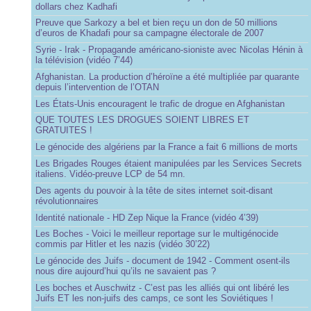
dollars chez Kadhafi
Preuve que Sarkozy a bel et bien reçu un don de 50 millions
d’euros de Khadafi pour sa campagne électorale de 2007
Syrie - Irak - Propagande américano-sioniste avec Nicolas Hénin à
la télévision (vidéo 7’44)
Afghanistan. La production d’héroïne a été multipliée par quarante
depuis l’intervention de l’OTAN
Les États-Unis encouragent le trafic de drogue en Afghanistan
QUE TOUTES LES DROGUES SOIENT LIBRES ET
GRATUITES !
Le génocide des algériens par la France a fait 6 millions de morts
Les Brigades Rouges étaient manipulées par les Services Secrets
italiens. Vidéo-preuve LCP de 54 mn.
Des agents du pouvoir à la tête de sites internet soit-disant
révolutionnaires
Identité nationale - HD Zep Nique la France (vidéo 4’39)
Les Boches - Voici le meilleur reportage sur le multigénocide
commis par Hitler et les nazis (vidéo 30’22)
Le génocide des Juifs - document de 1942 - Comment osent-ils
nous dire aujourd’hui qu’ils ne savaient pas ?
Les boches et Auschwitz - C’est pas les alliés qui ont libéré les
Juifs ET les non-juifs des camps, ce sont les Soviétiques !