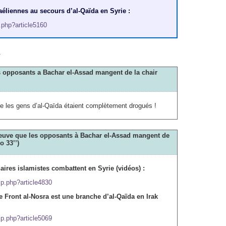
aéliennes au secours d’al-Qaïda en Syrie :
p.php?article5160
m
es opposants a Bachar el-Assad mangent de la chair
que les gens d’al-Qaīda étaient complètement drogués !
Preuve que les opposants à Bachar el-Assad mangent de
o 33’’)
ires islamistes combattent en Syrie (vidéos) :
ip.php?article4830
 le Front al-Nosra est une branche d’al-Qaïda en Irak
ip.php?article5069