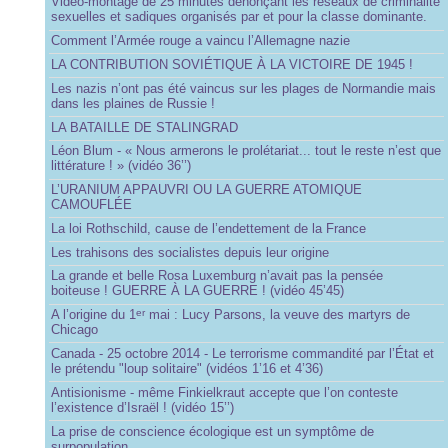
Vidéo-montage de 25 minutes dénonçant les réseaux de criminalité
sexuelles et sadiques organisés par et pour la classe dominante.
Comment l’Armée rouge a vaincu l’Allemagne nazie
LA CONTRIBUTION SOVIÉTIQUE À LA VICTOIRE DE 1945 !
Les nazis n’ont pas été vaincus sur les plages de Normandie mais
dans les plaines de Russie !
LA BATAILLE DE STALINGRAD
Léon Blum - « Nous armerons le prolétariat... tout le reste n’est que
littérature ! » (vidéo 36’’)
L’URANIUM APPAUVRI OU LA GUERRE ATOMIQUE
CAMOUFLÉE
La loi Rothschild, cause de l’endettement de la France
Les trahisons des socialistes depuis leur origine
La grande et belle Rosa Luxemburg n’avait pas la pensée
boiteuse ! GUERRE À LA GUERRE ! (vidéo 45’45)
A l’origine du 1
mai : Lucy Parsons, la veuve des martyrs de
er
Chicago
Canada - 25 octobre 2014 - Le terrorisme commandité par l’État et
le prétendu "loup solitaire" (vidéos 1’16 et 4’36)
Antisionisme - même Finkielkraut accepte que l’on conteste
l’existence d’Israël ! (vidéo 15’’)
La prise de conscience écologique est un symptôme de
surpopulation