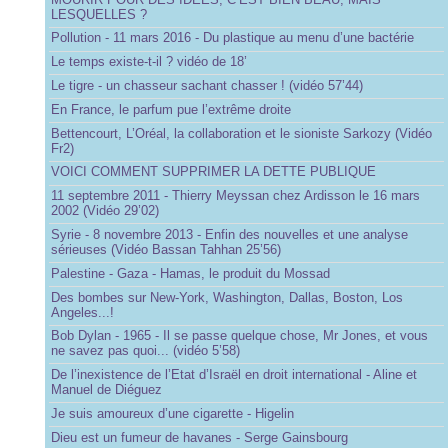
LESQUELLES ?
Pollution - 11 mars 2016 - Du plastique au menu d’une bactérie
Le temps existe-t-il ? vidéo de 18’
Le tigre - un chasseur sachant chasser ! (vidéo 57’44)
En France, le parfum pue l’extrême droite
Bettencourt, L’Oréal, la collaboration et le sioniste Sarkozy (Vidéo
Fr2)
VOICI COMMENT SUPPRIMER LA DETTE PUBLIQUE
11 septembre 2011 - Thierry Meyssan chez Ardisson le 16 mars
2002 (Vidéo 29’02)
Syrie - 8 novembre 2013 - Enfin des nouvelles et une analyse
sérieuses (Vidéo Bassan Tahhan 25’56)
Palestine - Gaza - Hamas, le produit du Mossad
Des bombes sur New-York, Washington, Dallas, Boston, Los
Angeles...!
Bob Dylan - 1965 - Il se passe quelque chose, Mr Jones, et vous
ne savez pas quoi... (vidéo 5’58)
De l’inexistence de l’Etat d’Israël en droit international - Aline et
Manuel de Diéguez
Je suis amoureux d’une cigarette - Higelin
Dieu est un fumeur de havanes - Serge Gainsbourg