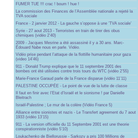
FUMER TUE !!! crac ! boum ! hue !
La commission des Finances de l’Assemblée nationale a rejeté la
TVA sociale
France - 2 janvier 2012 - La gauche s’oppose à une ’TVA sociale’
Syrie - 27 aout 2013 - Terroristes en train de tirer des obus
chimiques (vidéo 2’40)
2009 - Jacques Mesrine a été assassiné il y a 30 ans. Marc-
Édouard Nabe nous en parle. Vidéo.
Vidéo prise pendant l’attaque de la flottille humanitaire pour gaza
(video 14’46)
911 - Donald Trump explique que le 11 septembre 2001 des
bombes ont été utilisées contre trois tours du WTC (vidéo 2’55)
Marie-France Garaud parle de la France disparue (vidéo 11’11)
PALESTINE OCCUPÉE - Le point de vue de la lutte de classe
Il faut en finir avec l’Etat d’Israël et le sionisme ! par Danielle
Bleitrach
Israël-Palestine ; Le mur de la colère (Vidéo France 5)
Alliance entre sionistes et nazis - Le Transfert agreement du 7 aout
1933 (vidéo 13’15)
911 - La version officielle du 11 Septembre 2001 est une theorie
conspirationniste (vidéo 5’10)
Loukachenko de Biellorussie - Sarkozy a pris 100 Millions de