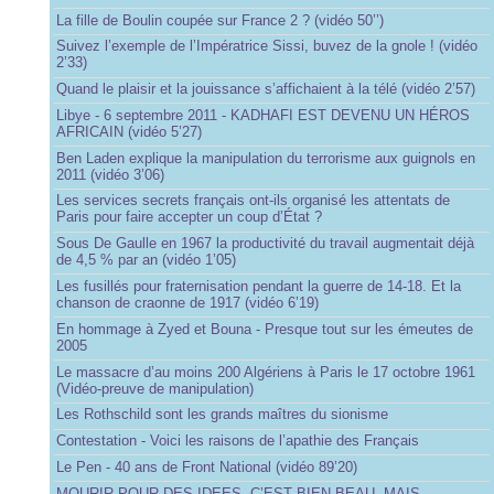
La fille de Boulin coupée sur France 2 ? (vidéo 50’’)
Suivez l’exemple de l’Impératrice Sissi, buvez de la gnole ! (vidéo
2’33)
Quand le plaisir et la jouissance s’affichaient à la télé (vidéo 2’57)
Libye - 6 septembre 2011 - KADHAFI EST DEVENU UN HÉROS
AFRICAIN (vidéo 5’27)
Ben Laden explique la manipulation du terrorisme aux guignols en
2011 (vidéo 3’06)
Les services secrets français ont-ils organisé les attentats de
Paris pour faire accepter un coup d’État ?
Sous De Gaulle en 1967 la productivité du travail augmentait déjà
de 4,5 % par an (vidéo 1’05)
Les fusillés pour fraternisation pendant la guerre de 14-18. Et la
chanson de craonne de 1917 (vidéo 6’19)
En hommage à Zyed et Bouna - Presque tout sur les émeutes de
2005
Le massacre d’au moins 200 Algériens à Paris le 17 octobre 1961
(Vidéo-preuve de manipulation)
Les Rothschild sont les grands maîtres du sionisme
Contestation - Voici les raisons de l’apathie des Français
Le Pen - 40 ans de Front National (vidéo 89’20)
MOURIR POUR DES IDEES, C’EST BIEN BEAU, MAIS