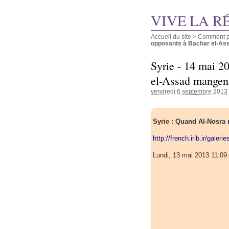
VIVE LA R
Accueil du site
>
Comment pu
opposants à Bachar el-Ass
Syrie - 14 mai 2
el-Assad mangent
vendredi 6 septembre 2013
Syrie : Quand Al-Nosra 
http://french.irib.ir/galer
Lundi, 13 mai 2013 11:09