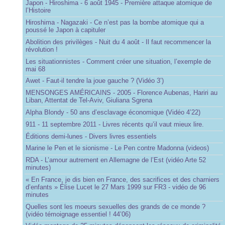
Japon - Hiroshima - 6 août 1945 - Première attaque atomique de
l’Histoire
Hiroshima - Nagazaki - Ce n’est pas la bombe atomique qui a
poussé le Japon à capituler
Abolition des privilèges - Nuit du 4 août - Il faut recommencer la
révolution !
Les situationnistes - Comment créer une situation, l’exemple de
mai 68
Awet - Faut-il tendre la joue gauche ? (Vidéo 3’)
MENSONGES AMÉRICAINS - 2005 - Florence Aubenas, Hariri au
Liban, Attentat de Tel-Aviv, Giuliana Sgrena
Alpha Blondy - 50 ans d’esclavage économique (Vidéo 4’22)
911 - 11 septembre 2011 - Livres récents qu’il vaut mieux lire.
Éditions demi-lunes - Divers livres essentiels
Marine le Pen et le sionisme - Le Pen contre Madonna (videos)
RDA - L’amour autrement en Allemagne de l’Est (vidéo Arte 52
minutes)
« En France, je dis bien en France, des sacrifices et des charniers
d’enfants » Élise Lucet le 27 Mars 1999 sur FR3 - vidéo de 96
minutes
Quelles sont les moeurs sexuelles des grands de ce monde ?
(vidéo témoignage essentiel ! 44’06)