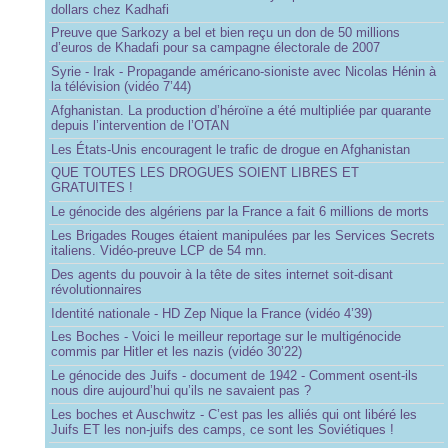
dollars chez Kadhafi
Preuve que Sarkozy a bel et bien reçu un don de 50 millions
d’euros de Khadafi pour sa campagne électorale de 2007
Syrie - Irak - Propagande américano-sioniste avec Nicolas Hénin à
la télévision (vidéo 7’44)
Afghanistan. La production d’héroïne a été multipliée par quarante
depuis l’intervention de l’OTAN
Les États-Unis encouragent le trafic de drogue en Afghanistan
QUE TOUTES LES DROGUES SOIENT LIBRES ET
GRATUITES !
Le génocide des algériens par la France a fait 6 millions de morts
Les Brigades Rouges étaient manipulées par les Services Secrets
italiens. Vidéo-preuve LCP de 54 mn.
Des agents du pouvoir à la tête de sites internet soit-disant
révolutionnaires
Identité nationale - HD Zep Nique la France (vidéo 4’39)
Les Boches - Voici le meilleur reportage sur le multigénocide
commis par Hitler et les nazis (vidéo 30’22)
Le génocide des Juifs - document de 1942 - Comment osent-ils
nous dire aujourd’hui qu’ils ne savaient pas ?
Les boches et Auschwitz - C’est pas les alliés qui ont libéré les
Juifs ET les non-juifs des camps, ce sont les Soviétiques !