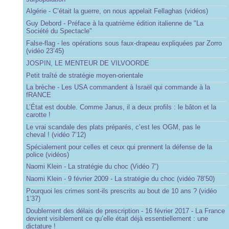
Algérie - C’était la guerre, on nous appelait Fellaghas (vidéos)
Guy Debord - Préface à la quatrième édition italienne de "La
Société du Spectacle"
False-flag - les opérations sous faux-drapeau expliquées par Zorro
(vidéo 23’45)
JOSPIN, LE MENTEUR DE VILVOORDE
Petit traîté de stratégie moyen-orientale
La brèche - Les USA commandent à Israël qui commande à la
fRANCE
L’État est double. Comme Janus, il a deux profils : le bâton et la
carotte !
Le vrai scandale des plats préparés, c’est les OGM, pas le
cheval ! (vidéo 7’12)
Spécialement pour celles et ceux qui prennent la défense de la
police (vidéos)
Naomi Klein - La stratégie du choc (Vidéo 7’)
Naomi Klein - 9 février 2009 - La stratégie du choc (vidéo 78’50)
Pourquoi les crimes sont-ils prescrits au bout de 10 ans ? (vidéo
1’37)
Doublement des délais de prescription - 16 février 2017 - La France
devient visiblement ce qu’elle était déjà essentiellement : une
dictature !