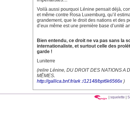
Voilà aussi pourquoi Lénine pensait déjà, con
et même contre Rosa Luxemburg, qu’il estim
grandement, que le droit des nations et des 
d’eux même est une première base d’unité ant
Bien entendu, ce droit ne va pas sans la so
internationaliste, et surtout celle des prolét
garde !
Luniterre
(relire Lénine, DU DROIT DES NATIONS A
MÊMES.
http://gallica.bnf.fr/ark :/12148/bpt6k6566x
)
|
squelette
|
S