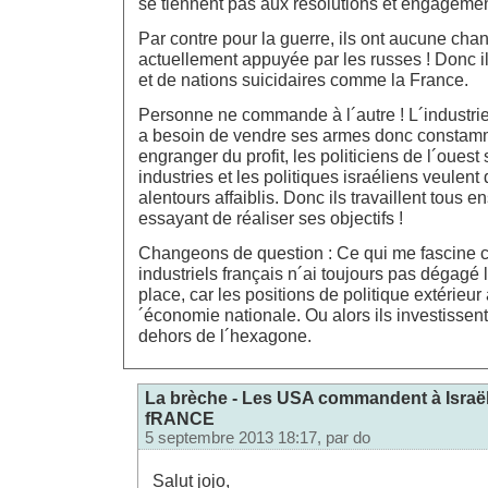
se tiennent pas aux résolutions et engagemen
Par contre pour la guerre, ils ont aucune chan
actuellement appuyée par les russes ! Donc i
et de nations suicidaires comme la France.
Personne ne commande à l´autre ! L´industrie
a besoin de vendre ses armes donc constamm
engranger du profit, les politiciens de l´ouest
industries et les politiques israéliens veulent
alentours affaiblis. Donc ils travaillent tous
essayant de réaliser ses objectifs !
Changeons de question : Ce qui me fascine c
industriels français n´ai toujours pas dégag
place, car les positions de politique extérieur 
´économie nationale. Ou alors ils investissent
dehors de l´hexagone.
La brèche - Les USA commandent à Israë
fRANCE
5 septembre 2013 18:17, par
do
Salut jojo,