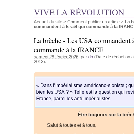
VIVE LA RÉVOLUTION
Accueil du site
>
Comment publier un article
>
La b
commandent à Israël qui commande à la fRAN
La brèche - Les USA commandent à 
commande à la fRANCE
samedi 28 février 2026
, par
do
(Date de rédaction a
2013).
« Dans l’impérialisme américano-sioniste ; q
bien les USA ? » Telle est la question qui rev
France, parmi les anti-impérialistes.
Être toujours sur la brèc
Salut à toutes et à tous,