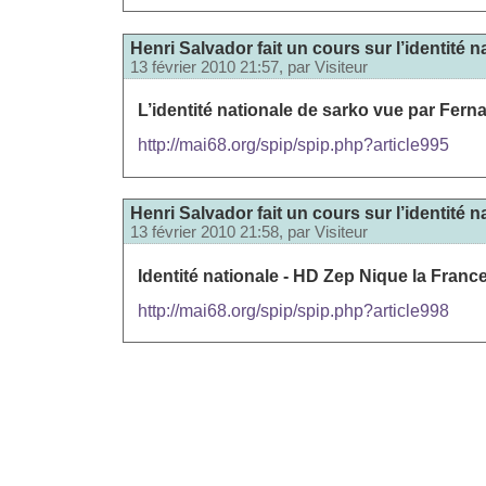
Henri Salvador fait un cours sur l’identité n
13 février 2010 21:57, par
Visiteur
L’identité nationale de sarko vue par Fer
http://mai68.org/spip/spip.php?article995
Henri Salvador fait un cours sur l’identité n
13 février 2010 21:58, par
Visiteur
Identité nationale - HD Zep Nique la France
http://mai68.org/spip/spip.php?article998