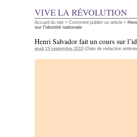
VIVE LA RÉVOLUTION
Accueil du site
>
Comment publier un article
>
Henr
sur l’identité nationale
Henri Salvador fait un cours sur l’id
jeudi 19 septembre 2019
(Date de rédaction antérie