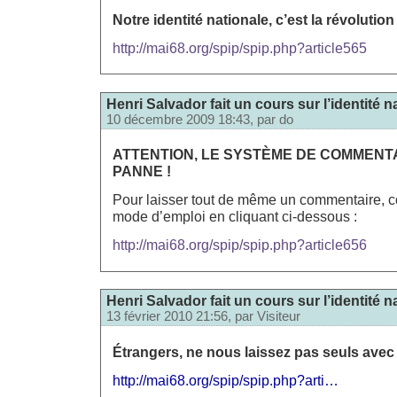
Notre identité nationale, c’est la révolution 
http://mai68.org/spip/spip.php?article565
Henri Salvador fait un cours sur l’identité n
10 décembre 2009 18:43, par
do
ATTENTION, LE SYSTÈME DE COMMENT
PANNE !
Pour laisser tout de même un commentaire, c
mode d’emploi en cliquant ci-dessous :
http://mai68.org/spip/spip.php?article656
Henri Salvador fait un cours sur l’identité n
13 février 2010 21:56, par
Visiteur
Étrangers, ne nous laissez pas seuls avec 
http://mai68.org/spip/spip.php?arti…