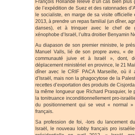
François Hollande relève d’un cas bien plus gr
de l’expédition de Suez et des ratonnades d’Al
le socialiste, en marge de sa visite officiell
2013, à prendre un repas familial (un dîner, a
danses), et à trinquer avec le chef de 
xénophobe d’Israël, l’ultra droitier Benyamin 
Au diapason de son premier ministre, le prés
Manuel Valls, lié de son propre aveu, « de 
communauté juive et à Israël », dont, de
déplacement ministériel en province, le 21 Ma
dîner avec le CRIF PACA Marseille, où il a
d’Israël, mais non la phagocytose de la Pales
recettes d’exportation des produits de Cisjorda
la même longueur que Richard Prasquier, le 
la tonitruance inconditionnellement pro-isra
du positionnement qui se veut « normal »
français.
Sa profession de foi, -lors du lancement d
Israël, le nouveau lobby français pro israé
présidentielle en avril 2012, « Israël, g