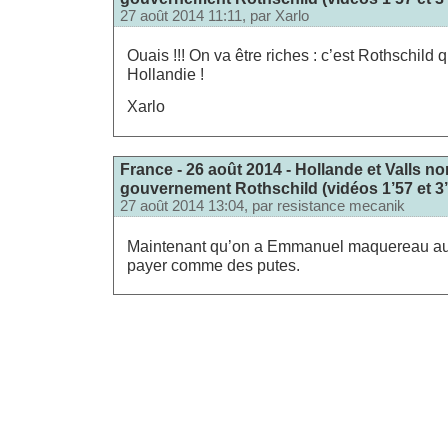
27 août 2014 11:11, par
Xarlo
Ouais !!! On va être riches : c’est Rothschil
Hollandie !
Xarlo
France - 26 août 2014 - Hollande et Valls 
gouvernement Rothschild (vidéos 1’57 et 3’3
27 août 2014 13:04, par
resistance mecanik
Maintenant qu’on a Emmanuel maquereau au 
payer comme des putes.