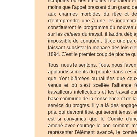
scrupules ou des timidités retenaient et 
moins que l'appel pressant d'un grand de
aux charmes morbides du rêve et de l
d'entreprendre une à une les innombra
constitueront le programme du nouveau p
sur les
cahiers
du travail, il faudra déblay
impossible de conquérir, fût-ce une parce
laissant subsister la menace des lois d'
1894. C'est le premier coup de pioche qu'
Tous, nous le sentons. Tous, nous l'avons
applaudissements du peuple dans ces r
que n'ont blâmées ou raillées que ceux
venus et où s'est scellée l'alliance 
travailleurs intellectuels et les travaill
base commune de la conscience et de la
service du progrès. Il y a là des engag
pris, qui devront être, qui seront tenus, 
est si convaincu que le Comité d'une
amené avec courage le bon combat, mai
représenter l'élément avancé, le comit