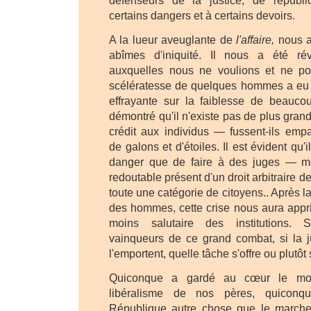
défenseurs de la justice, de républi
certains dangers et à certains devoirs.
A la lueur aveuglante de
l'affaire,
nous a
abîmes d'iniquité. Il nous a été r
auxquelles nous ne voulions et ne po
scélératesse de quelques hommes a eu
effrayante sur la faiblesse de beaucoup
démontré qu'il n'existe pas de plus grand
crédit aux individus — fussent-ils emp
de galons et d'étoiles. Il est évident qu'i
danger que de faire à des juges — m
redoutable présent d'un droit arbitraire de
toute une catégorie de citoyens.. Après l
des hommes, cette crise nous aura appri
moins salutaire des institutions. 
vainqueurs de ce grand combat, si la ju
l'emportent, quelle tâche s'offre ou plutôt
Quiconque a gardé au cœur le moi
libéralisme de nos pères, quiconq
République autre chose que le marche