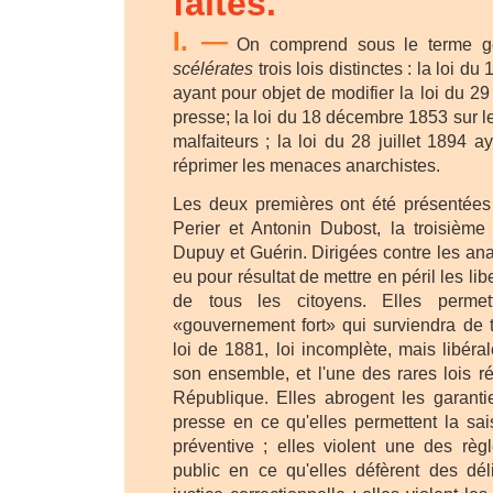
faites.
I. —
On comprend sous le terme g
scélérates
trois lois distinctes : la loi 
ayant pour objet de modifier la loi du 29 
presse; la loi du 18 décembre 1853 sur l
malfaiteurs ; la loi du 28 juillet 1894 a
réprimer les menaces anarchistes.
Les deux premières ont été présentée
Perier et Antonin Dubost, la troisièm
Dupuy et Guérin. Dirigées contre les anar
eu pour résultat de mettre en péril les li
de tous les citoyens. Elles permet
«gouvernement fort» qui surviendra de t
loi de 1881, loi incomplète, mais libér
son ensemble, et l'une des rares lois r
République. Elles abrogent les garanti
presse en ce qu'elles permettent la saisi
préventive ; elles violent une des règl
public en ce qu'elles défèrent des déli