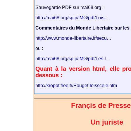
Sauvegarde PDF sur mai68.org :
http://mai68.org/spip/IMG/pdf/Lois-…
Commentaires du Monde Libertaire sur les 
http://www.monde-libertaire.fr/secu…
ou :
http://mai68.org/spip/IMG/pdf/Les-l…
Quant à la version html, elle pro
dessous :
http://kropot.free.fr/Pouget-loisscele.htm
Françis de Press
Un juriste