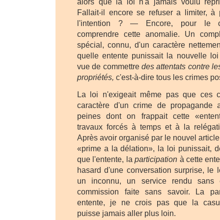
alors que la loi n'a jamais voulu répr
Fallait-il encore se refuser a limiter, à 
l'intention ? — Encore, pour le c
comprendre cette anomalie. Un compl
spécial, connu, d'un caractère nettemen
quelle entente punissait la nouvelle lo
vue de commettre
des attentats contre l
propriétés,
c'est-à-dire tous les crimes po
La loi n'exigeait même pas que ces c
caractère d'un crime de propagande a
peines dont on frappait cette «entent
travaux forcés à temps et à la relégati
Après avoir organisé par le nouvel articl
«prime a la délation», la loi punissait
que l'entente, la
participation
à cette enten
hasard d'une conversation surprise, le
un inconnu, un service rendu sans 
commission faite sans savoir. La par
entente, je ne crois pas que la casui
puisse jamais aller plus loin.