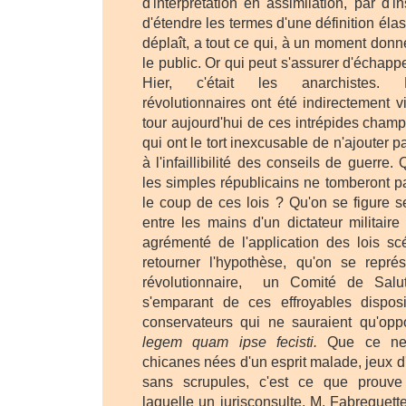
d'interprétation en assimilation, par d'i
d'étendre les termes d'une définition élas
déplaît, a tout ce qui, à un moment donné
le public. Or qui peut s'assurer d'échapp
Hier, c'était les anarchistes. L
révolutionnaires ont été indirectement vi
tour aujourd'hui de ces intrépides champi
qui ont le tort inexcusable de n'ajouter 
à l'infaillibilité des conseils de guerre.
les simples républicains ne tomberont p
le coup de ces lois ? Qu'on se figure s
entre les mains d'un dictateur militaire 
agrémenté de l'application des lois scé
retourner l'hypothèse, qu'on se repré
révolutionnaire, un Comité de Salut
s'emparant de ces effroyables dispos
conservateurs qui ne sauraient qu'op
legem quam ipse fecisti.
Que ce ne 
chicanes nées d'un esprit malade, jeux d'
sans scrupules, c'est ce que prouv
laquelle un jurisconsulte, M. Fabreguet