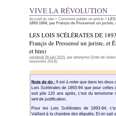
VIVE LA RÉVOLUTION
Accueil du site
>
Comment publier un article
>
LES
1893-1894, par Françis de Pressensé un juriste, et
LES LOIS SCÉLÉRATES DE 1893-
Françis de Pressensé un juriste, et
et htm)
vendredi 26 juin 2015
, par
anonyme
(Date de rédact
novembre 2014).
Note de do :
Il est à noter que dans les deux 
Lois Scélérates de 1893-94 que pour celles d
soit pile 120 ans après, c’est du terrorisme 
sert de justification.
Pour les Lois Scélérates de 1893-94, c’est
Vaillant à la chambre des députés. Et on sait 