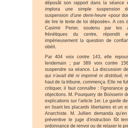
déposât son rapport dans la séance 
implora une simple suspension 
suspension
d'une demi-heure
«pour donn
de lire le texte de loi déposée». A ces d
Casimir Perier, soutenu par les a
frénétiques du centre, répondit 
impérieusement la question de confi
obéit.
Par 404 voix contre 143, elle repou
lendemain ; par 389 voix contre 156
suspendre sa séance. La discussion de c
qui n'avait été ni imprimé ni distribué,
ma
haut de la tribune, commença. Elle ne fu
critiquer, il faut connaître : l'ignorance 
objections. M. Pourquery de Boisserin
explications sur l'article 1er. Le garde 
en lisant les placards libertaires et un 
Anarchiste. M. Jullien demanda qu'en 
préventive le juge d'instruction fût t
ordonnance de renvoi ou de relaxer le p