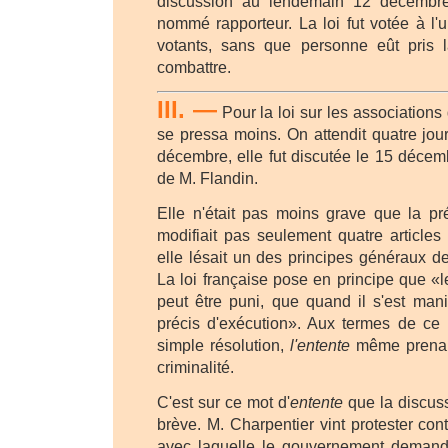
discussion au lendemain 12 décembre.
nommé rapporteur. La loi fut votée à l'
votants, sans que personne eût pris 
combattre.
III. —
Pour la loi sur les associations
se pressa moins. On attendit quatre jou
décembre, elle fut discutée le 15 décemb
de M. Flandin.
Elle n'était pas moins grave que la pr
modifiait pas seulement quatre article
elle lésait un des principes généraux de 
La loi française pose en principe que «l
peut être puni, que quand il s'est mani
précis d'exécution». Aux termes de ce 
simple résolution,
l'entente
même prenait
criminalité.
C'est sur ce mot d'
entente
que la discuss
brève. M. Charpentier vint protester cont
avec laquelle le gouvernement demand