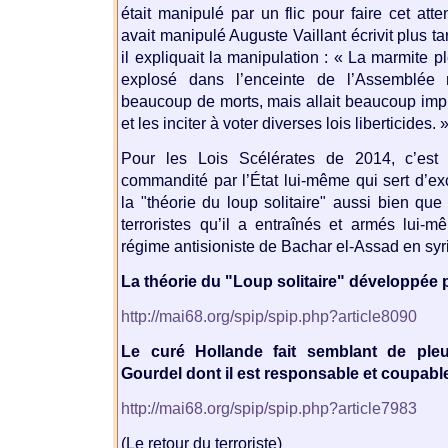
était manipulé par un flic pour faire cet atten
avait manipulé Auguste Vaillant écrivit plus t
il expliquait la manipulation : « La marmite pl
explosé dans l’enceinte de l’Assemblée 
beaucoup de morts, mais allait beaucoup imp
et les inciter à voter diverses lois liberticides. 
Pour les Lois Scélérates de 2014, c’est 
commandité par l’État lui-même qui sert d’ex
la "théorie du loup solitaire" aussi bien que
terroristes qu’il a entraînés et armés lui-
régime antisioniste de Bachar el-Assad en syr
La théorie du "Loup solitaire" développée pa
http://mai68.org/spip/spip.php?article8090
Le curé Hollande fait semblant de pleu
Gourdel dont il est responsable et coupable
http://mai68.org/spip/spip.php?article7983
(Le retour du terroriste)