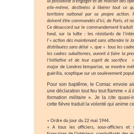
la possibilité d’engager et de réaliser des op
elle-même, destinées à libérer tout ce qu
territoire national par sa propre action. P
doivent être commandés d’ici, de Paris, et n
Ce désaccord sur le commandement traduit 
fond, sur la lutte : les résistants de l’in
l’«
action dès maintenant sans attendre le J
distribuées sans délai »
, que «
tous les cadr
les cadres subalternes, auront à faire la pr
l’initiative et de leur esprit de sacrifice
»,
major de Londres temporise, se montre méfi
guérilla, sceptique sur un soulèvement popul
Pour son baptême, le Comac envoie ain
une déclaration tout feu tout flamme «
à 
formation militaire
». Je la cite quasi-i
cette fièvre traduit la volonté qui anime
« Ordre du jour du 22 mai 1944.
« A tous les officiers, sous-officiers et