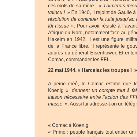
ces mots de sa mère : «
J’aimerais mieu
vaincu !
» En 1940, il rejoint de Gaulle 
résolution de continuer la lutte jusqu’au
fût l’issue »
. Pour avoir résisté à l’av
Afrique du Nord, notamment face au gén
Hakeim en 1942, il est une figure milit
de la France libre. Il représente le go
auprès du général Eisenhower. Et ente
Comac, commander les FFI…
22 mai 1944. « Harcelez les troupes ! »
A peine créé, le Comac estime que le
Koenig «
tiennent un compte tout à fait
liaison nécessaire entre l’action des FFI
masse
». Aussi lui adresse-t-on un télé
« Comac à Koenig.
« Primo : peuple français tout entier u