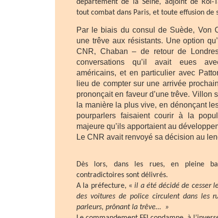
département de la Seine, adjoint de Rol-T
tout combat dans Paris, et toute effusion de 
Par le biais du consul de Suède, Von C
une trêve aux résistants. Une option qu
CNR, Chaban – de retour de Londre
conversations qu’il avait eues av
américains, et en particulier avec Patton
lieu de compter sur une arrivée prochaine
prononçait en faveur d’une trêve. Villon 
la manière la plus vive, en dénonçant l
pourparlers faisaient courir à la popu
majeure qu’ils apportaient au développeme
Le CNR avait renvoyé sa décision au le
Dès lors, dans les rues, en pleine bat
contradictoires sont délivrés.
A la préfecture, «
il a été décidé de cesser l
des voitures de police circulent dans les r
parleurs, prônant la trêve… »