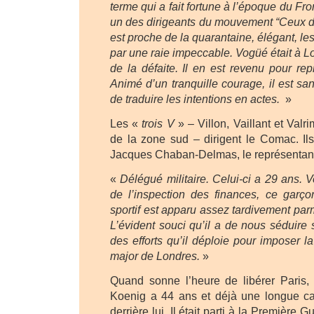
terme qui a fait fortune à l’époque du Fro
un des dirigeants du mouvement “Ceux de 
est proche de la quarantaine, élégant, l
par une raie impeccable. Vogüé était à 
de la défaite. Il en est revenu pour re
Animé d’un tranquille courage, il est s
de traduire les intentions en actes.
»
Les «
trois V
» – Villon, Vaillant et Valr
de la zone sud – dirigent le Comac. Ils
Jacques Chaban-Delmas, le représentan
«
Délégué militaire. Celui-ci a 29 ans. 
de l’inspection des finances, ce garço
sportif est apparu assez tardivement parm
L’évident souci qu’il a de nous séduir
des efforts qu’il déploie pour imposer la
major de Londres.
»
Quand sonne l’heure de libérer Paris, 
Koenig a 44 ans et déjà une longue carr
derrière lui. Il était parti à la Première 