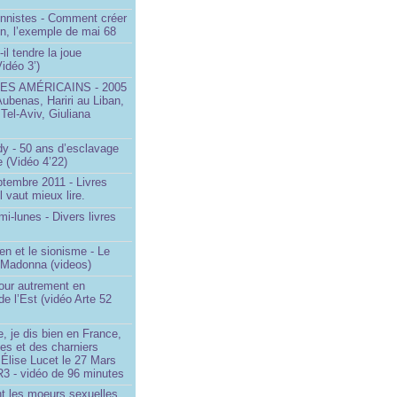
onnistes - Comment créer
on, l’exemple de mai 68
il tendre la joue
idéo 3’)
S AMÉRICAINS - 2005
Aubenas, Hariri au Liban,
 Tel-Aviv, Giuliana
dy - 50 ans d’esclavage
 (Vidéo 4’22)
ptembre 2011 - Livres
l vaut mieux lire.
mi-lunes - Divers livres
en et le sionisme - Le
 Madonna (videos)
our autrement en
e l’Est (vidéo Arte 52
, je dis bien en France,
ces et des charniers
 Élise Lucet le 27 Mars
R3 - vidéo de 96 minutes
nt les moeurs sexuelles