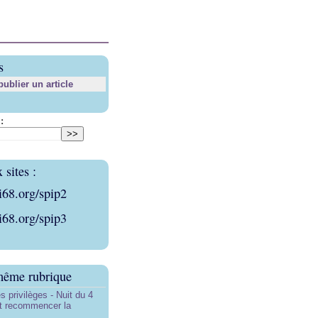
s
blier un article
:
sites :
i68.org/spip2
i68.org/spip3
même rubrique
s privilèges - Nuit du 4
aut recommencer la