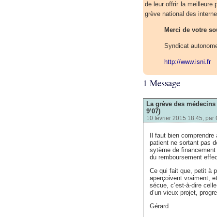
de leur offrir la meilleu
grève national des interne
Merci de votre so
Syndicat autonome
http://www.isni.fr
1 Message
La grève des médecins e
9’07)
10 février 2015 18:45, par
Il faut bien comprendre
patient ne sortant pas d
sytème de financement d
du remboursement effect
Ce qui fait que, petit à
aperçoivent vraiment, et
sécue, c’est-à-dire celle
d’un vieux projet, progr
Gérard