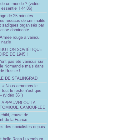
 de ce monde ? (vidéo
essentiel ! 44’06)
age de 25 minutes
es réseaux de criminalité
t sadiques organisés par
classe dominante.
Armée rouge a vaincu
 nazie
IBUTION SOVIÉTIQUE
OIRE DE 1945 !
’ont pas été vaincus sur
 de Normandie mais dans
 de Russie !
LLE DE STALINGRAD
- « Nous armerons le
.. tout le reste n’est que
 » (vidéo 36’’)
M APPAUVRI OU LA
ATOMIQUE CAMOUFLÉE
schild, cause de
nt de la France
ns des socialistes depuis
et belle Rosa Luxemburg