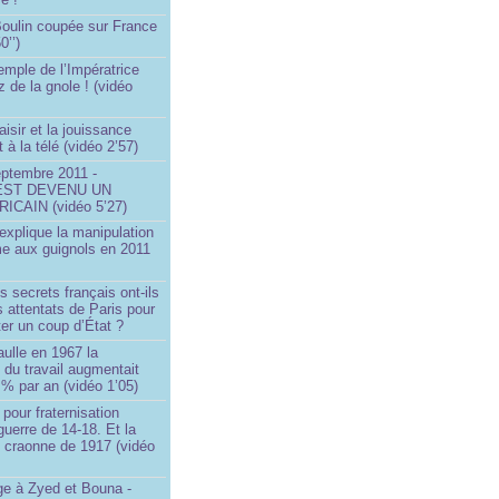
 Boulin coupée sur France
0’’)
emple de l’Impératrice
z de la gnole ! (vidéo
aisir et la jouissance
t à la télé (vidéo 2’57)
eptembre 2011 -
EST DEVENU UN
ICAIN (vidéo 5’27)
xplique la manipulation
me aux guignols en 2011
)
s secrets français ont-ils
s attentats de Paris pour
ter un coup d’État ?
ulle en 1967 la
é du travail augmentait
 % par an (vidéo 1’05)
 pour fraternisation
guerre de 14-18. Et la
 craonne de 1917 (vidéo
 à Zyed et Bouna -