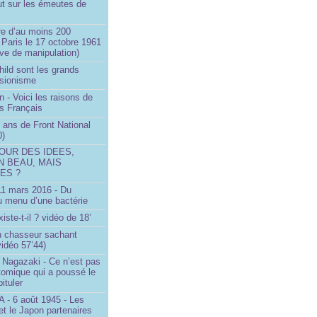
ut sur les émeutes de
e d’au moins 200
 Paris le 17 octobre 1961
ve de manipulation)
ild sont les grands
 sionisme
n - Voici les raisons de
es Français
 ans de Front National
0)
OUR DES IDEES,
N BEAU, MAIS
ES ?
 11 mars 2016 - Du
u menu d’une bactérie
iste-t-il ? vidéo de 18’
un chasseur sachant
vidéo 57’44)
 Nagazaki - Ce n’est pas
tomique qui a poussé le
ituler
- 6 août 1945 - Les
et le Japon partenaires