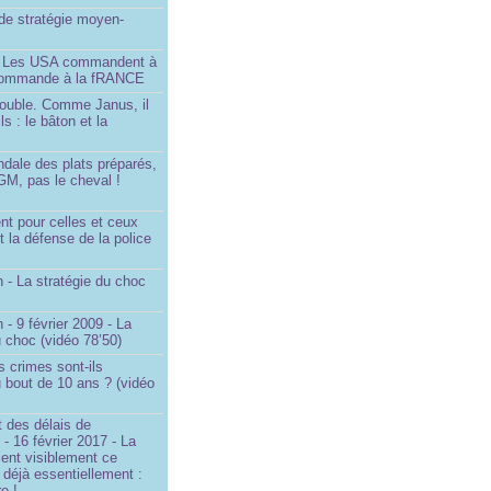
é de stratégie moyen-
- Les USA commandent à
 commande à la fRANCE
double. Comme Janus, il
ls : le bâton et la
ndale des plats préparés,
GM, pas le cheval !
)
t pour celles et ceux
t la défense de la police
 - La stratégie du choc
 - 9 février 2009 - La
u choc (vidéo 78’50)
s crimes sont-ils
u bout de 10 ans ? (vidéo
 des délais de
 - 16 février 2017 - La
ent visiblement ce
t déjà essentiellement :
e !