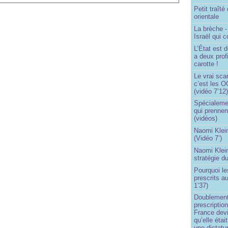
Petit traît
orientale
La brèche 
Israël qui
L’État est 
a deux profi
carotte !
Le vrai sca
c’est les O
(vidéo 7’12
Spécialemen
qui prennen
(vidéos)
Naomi Klein
(Vidéo 7’)
Naomi Klein
stratégie d
Pourquoi le
prescrits a
1’37)
Doublement
prescription
France devi
qu’elle étai
une dictatur