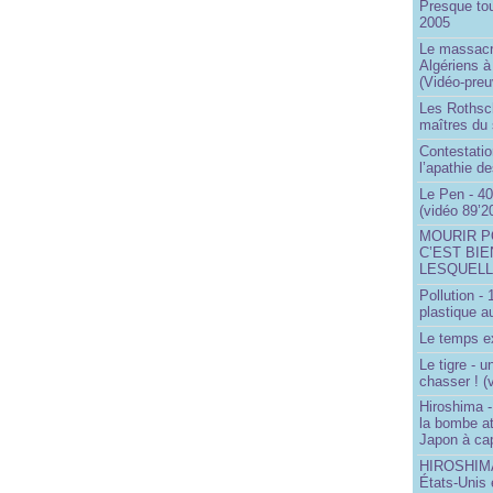
Presque to
2005
Le massacr
Algériens à
(Vidéo-preu
Les Rothsch
maîtres du
Contestatio
l’apathie d
Le Pen - 40
(vidéo 89’2
MOURIR P
C’EST BIE
LESQUELL
Pollution -
plastique a
Le temps ex
Le tigre - 
chasser ! (
Hiroshima -
la bombe a
Japon à cap
HIROSHIMA 
États-Unis 