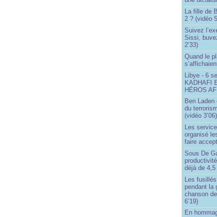
La fille de
2 ? (vidéo 5
Suivez l’ex
Sissi, buve
2’33)
Quand le pl
s’affichaien
Libye - 6 s
KADHAFI 
HÉROS AFR
Ben Laden e
du terroris
(vidéo 3’06
Les service
organisé le
faire accep
Sous De Ga
productivit
déjà de 4,5
Les fusillés
pendant la 
chanson de
6’19)
En hommage