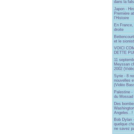
dans la fals
Japon - Hir
Première a
l’Histoire
En France, 
droite
Bettencourt,
et le sioni
VOICI CO
DETTE PU
11 septembr
Meyssan ch
2002 (Vidéo
Syrie - 8 n
nouvelles e
(Vidéo Bas
Palestine -
du Mossad
Des bombes
Washington
Angeles...!
Bob Dylan -
quelque ch
ne savez pa