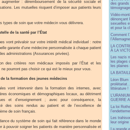
 augmenter : déremboursement de la sécurité sociale et
des grands
ations. Les mutuelles risquent d’imposer aux patients leurs
témoignage 
Vidéo-mont
dénonçant l
es types de soin que votre médecin vous délivrera.
sexuelles e
et pour la 
telle de la santé par l’État
Comment l’
l’Allemagne
s vont prévaloir sur votre intérêt médical individuel : notre
LA CONTR
elle garante d’une médecine personnalisée à chaque patient
À LA VICT
 des administrations (Assurances privées).
Les nazis n
les plages
on des critères non médicaux imposés par l’État et les
les plaines
ne pourront pas choisir ce qui est le mieux pour vous.
LA BATAI
 de la formation des jeunes médecins
Léon Blum 
prolétariat.
riales vont intervenir dans la formation des internes, avec
littérature !
itères économiques et démographiques locaux, au détriment
L’URANIU
GUERRE 
ques et d’enseignement ; avec pour conséquence, la
ité des soins rendus au patient et de l’excellence de
La loi Roth
l’endetteme
ème de soin français.
Les trahiso
endance du système de soin qui fait référence dans le monde
leur origine
er à pouvoir soigner les patients de manière personnalisée et
La grande 