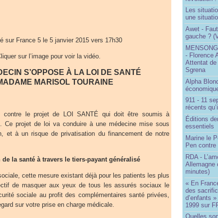
Les situati
une situati
Awet - Faut-
gauche ? (V
ré sur France 5 le 5 janvier 2015 vers 17h30
MENSONGE
- Florence 
liquer sur l’image pour voir la vidéo.
Attentat de
Sgrena
ECIN S’OPPOSE À LA LOI DE SANTÉ
Alpha Blon
MADAME MARISOL TOURAINE
économique
911 - 11 se
récents qu’i
contre le projet de LOI SANTÉ qui doit être soumis à
Éditions de
5. Ce projet de loi va conduire à une médecine mise sous
essentiels
ion, et à un risque de privatisation du financement de notre
Marine le P
Pen contre
RDA - L’am
 de la santé à travers le tiers-payant généralisé
Allemagne d
minutes)
ociale, cette mesure existant déjà pour les patients les plus
« En France
ectif de masquer aux yeux de tous les assurés sociaux le
des sacrifi
rité sociale au profit des complémentaires santé privées,
d’enfants »
regard sur votre prise en charge médicale.
1999 sur F
Quelles so