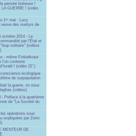
 la pensée boiteuse !
LA GUERRE ! (vidéo
du 1
mai : Lucy
er
a veuve des martyrs de
 octobre 2014 - Le
commandité par l’État et
"loup solitaire" (vidéos
)
me - même Finkielkraut
 l’on conteste
d’Israël ! (vidéo 15’’)
e conscience écologique
ptôme de surpopulation
était la guerre, on nous
llaghas (vidéos)
 - Préface à la quatrième
lienne de "La Société du
- les opérations sous
u expliquées par Zorro
5)
LE MENTEUR DE
DE