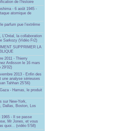
ification de l’histoire
oshima - 6 août 1945 -
ttaque atomique de
le parfum pue l’extrême
 L’Oréal, la collaboration
ste Sarkozy (Vidéo Fr2)
MMENT SUPPRIMER LA
BLIQUE
e 2011 - Thierry
ez Ardisson le 16 mars
 29’02)
ovembre 2013 - Enfin des
t une analyse sérieuses
san Tahhan 25’56)
 Gaza - Hamas, le produit
 sur New-York,
, Dallas, Boston, Los
 1965 - Il se passe
ose, Mr Jones, et vous
s quoi... (vidéo 5’58)