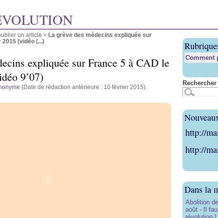
ÉVOLUTION
blier un article
>
La grève des médecins expliquée sur
2015 (vidéo (...)
Rubrique
Comment pu
ecins expliquée sur France 5 à CAD le
idéo 9’07)
Rechercher 
nonyme
(Date de rédaction antérieure : 10 février 2015).
Nouveaux 
http://ma
http://ma
Dans la 
Abolition de
août - Il f
révolution !