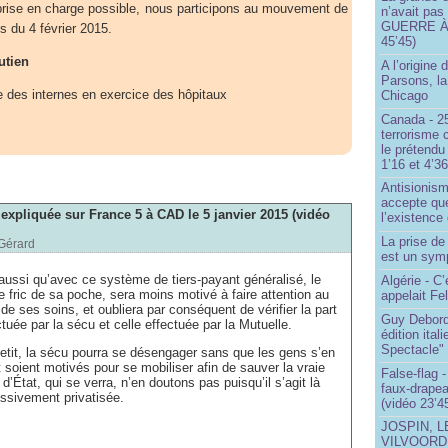
re prise en charge possible, nous participons au mouvement de
n’avait pas
GUERRE À 
s du 4 février 2015.
45’45)
utien
A l’origine 
Parsons, l
 des internes en exercice des hôpitaux
Chicago
Canada - 25
terrorisme 
le prétendu 
1’16 et 4’36
Antisionis
accepte que
xpliquée sur France 5 à CAD le 5 janvier 2015 (vidéo
l’existence 
La prise d
Gérard
est un sym
 aussi qu’avec ce système de tiers-payant généralisé, le
Algérie - C’
e fric de sa poche, sera moins motivé à faire attention au
appelait Fe
e ses soins, et oubliera par conséquent de vérifier la part
Guy Debord
uée par la sécu et celle effectuée par la Mutuelle.
édition ita
Spectacle"
 petit, la sécu pourra se désengager sans que les gens s’en
 soient motivés pour se mobiliser afin de sauver la vraie
False-flag 
 d’État, qui se verra, n’en doutons pas puisqu’il s’agit là
faux-drapea
essivement privatisée.
(vidéo 23’4
JOSPIN, 
VILVOOR