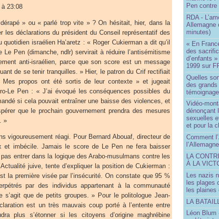
Pen contre
 à 23:08
RDA - L’am
dérapé » ou « parlé trop vite » ? On hésitait, hier, dans la
Allemagne d
minutes)
 les déclarations du président du Conseil représentatif des
 au quotidien israélien Ha’aretz : « Roger Cukierman a dit qu’il
« En France
des sacrifi
e Le Pen (dimanche, ndlr) servirait à réduire l’antisémitisme
d’enfants »
ment anti-israélien, parce que son score est un message
1999 sur F
nt de se tenir tranquilles. » Hier, le patron du Crif rectifiait
Quelles so
« Mes propos ont été sortis de leur contexte » et jugeait
des grands
pro-Le Pen : « J’ai évoqué les conséquences possibles du
témoignage 
ndé si cela pouvait entraîner une baisse des violences, et
Vidéo-mont
t espérer que le prochain gouvernement prendra des mesures
dénonçant l
sexuelles e
. »
et pour la 
s vigoureusement réagi. Pour Bernard Abouaf, directeur de
Comment l’
l’Allemagne
ux et imbécile. Jamais le score de Le Pen ne fera baisser
ut pas entrer dans la logique des Arabo-musulmans contre les
LA CONTR
À LA VICT
’Actualité juive, tente d’expliquer la position de Cukierman :
Les nazis n
t la première visée par l’insécurité. On constate que 95 %
les plages
erpétrés par des individus appartenant à la communauté
les plaines
s’agit que de petits groupes. » Pour le politologue Jean-
LA BATAI
laration est un très mauvais coup porté à l’entente entre
Léon Blum 
ra plus s’étonner si les citoyens d’origine maghrébine