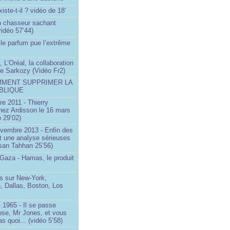
iste-t-il ? vidéo de 18’
un chasseur sachant
vidéo 57’44)
le parfum pue l’extrême
 L’Oréal, la collaboration
ste Sarkozy (Vidéo Fr2)
MMENT SUPPRIMER LA
BLIQUE
e 2011 - Thierry
ez Ardisson le 16 mars
 29’02)
ovembre 2013 - Enfin des
t une analyse sérieuses
san Tahhan 25’56)
 Gaza - Hamas, le produit
 sur New-York,
, Dallas, Boston, Los
 1965 - Il se passe
ose, Mr Jones, et vous
s quoi... (vidéo 5’58)