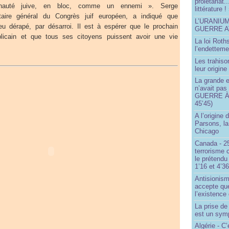
prolétariat.
unauté juive, en bloc, comme un ennemi ». Serge
littérature !
aire général du Congrès juif européen, a indiqué que
L’URANIU
u dérapé, par désarroi. Il est à espérer que le prochain
GUERRE 
licain et que tous ses citoyens puissent avoir une vie
La loi Roth
l’endetteme
Les trahiso
leur origine
La grande 
n’avait pas
GUERRE À 
45’45)
A l’origine 
Parsons, l
Chicago
Canada - 25
terrorisme 
le prétendu 
1’16 et 4’36
Antisionis
accepte que
l’existence 
La prise d
est un sym
Algérie - C’