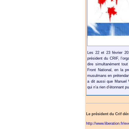
Les 22 et 23 février 2
président du CRIF, l’org
dire simultanément tout 
Front National, en la pr
musulmans en prétendant q
a dit aussi que Manuel V
qui n’a rien d’étonnant p
Le président du Crif dér
http://www.liberation.fr/