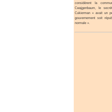
considèrent la comm
Cwajgenbaum, le secrét
Cukierman « avait un pe
gouvernement soit répub
normale ».