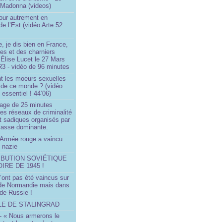
 Madonna (videos)
our autrement en
e l’Est (vidéo Arte 52
, je dis bien en France,
ces et des charniers
 Élise Lucet le 27 Mars
R3 - vidéo de 96 minutes
nt les moeurs sexuelles
 de ce monde ? (vidéo
essentiel ! 44’06)
age de 25 minutes
es réseaux de criminalité
t sadiques organisés par
classe dominante.
Armée rouge a vaincu
 nazie
IBUTION SOVIÉTIQUE
OIRE DE 1945 !
’ont pas été vaincus sur
 de Normandie mais dans
 de Russie !
LLE DE STALINGRAD
- « Nous armerons le