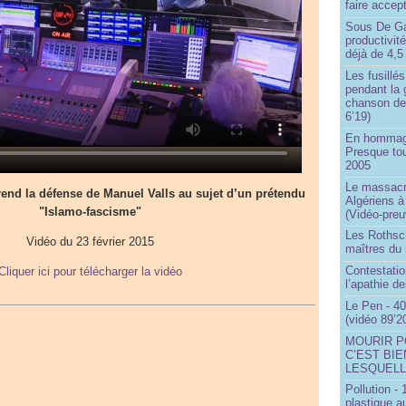
faire accep
Sous De Ga
productivit
déjà de 4,5
Les fusillés
pendant la 
chanson de
6’19)
En hommage
Presque to
2005
Le massacr
nd la défense de Manuel Valls au sujet d’un prétendu
Algériens à
"Islamo-fascisme"
(Vidéo-preu
Les Rothsch
Vidéo du 23 février 2015
maîtres du
Contestatio
Cliquer ici pour télécharger la vidéo
l’apathie d
Le Pen - 40
(vidéo 89’2
MOURIR P
C’EST BIE
LESQUELL
Pollution -
plastique a