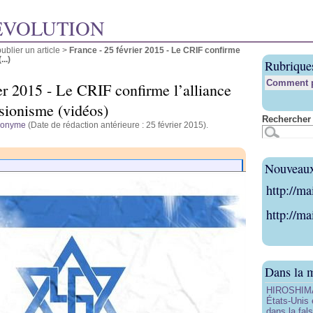
ÉVOLUTION
blier un article
>
France - 25 février 2015 - Le CRIF confirme
..)
Rubrique
Comment pu
er 2015 - Le CRIF confirme l’alliance
 sionisme (vidéos)
Rechercher 
nonyme
(Date de rédaction antérieure : 25 février 2015).
Nouveaux 
http://ma
http://ma
Dans la 
HIROSHIMA 
États-Unis 
dans la fals