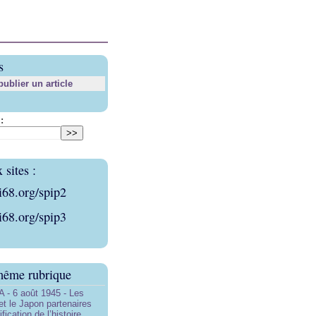
s
blier un article
:
sites :
i68.org/spip2
i68.org/spip3
même rubrique
- 6 août 1945 - Les
et le Japon partenaires
ification de l’histoire