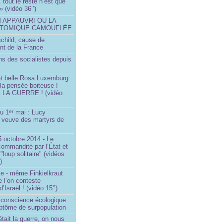
.. tout le reste n’est que
 » (vidéo 36’’)
M APPAUVRI OU LA
ATOMIQUE CAMOUFLÉE
schild, cause de
nt de la France
ns des socialistes depuis
et belle Rosa Luxemburg
 la pensée boiteuse !
LA GUERRE ! (vidéo
du 1
mai : Lucy
er
a veuve des martyrs de
 octobre 2014 - Le
commandité par l’État et
"loup solitaire" (vidéos
)
me - même Finkielkraut
 l’on conteste
d’Israël ! (vidéo 15’’)
e conscience écologique
ptôme de surpopulation
était la guerre, on nous