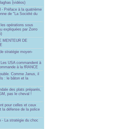
llaghas (vidéos)
 - Préface à la quatrième
lienne de "La Société du
- les opérations sous
u expliquées par Zorro
5)
LE MENTEUR DE
DE
é de stratégie moyen-
- Les USA commandent à
 commande à la fRANCE
double. Comme Janus, il
ls : le bâton et la
ndale des plats préparés,
GM, pas le cheval !
)
t pour celles et ceux
t la défense de la police
 - La stratégie du choc