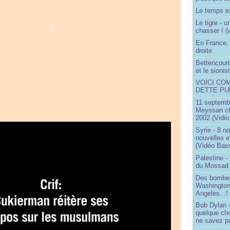
Le temps ex
Le tigre - 
chasser ! (
En France, 
droite
Bettencourt,
et le sioni
VOICI CO
DETTE PU
11 septembr
Meyssan ch
2002 (Vidéo
Syrie - 8 n
nouvelles e
(Vidéo Bas
Palestine -
du Mossad
Des bombes
Washington
Angeles...!
Bob Dylan -
quelque ch
ne savez pa