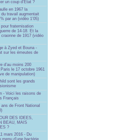
ter un coup d’État ?
ulle en 1967 la
é du travail augmentait
 % par an (vidéo 1’05)
 pour fraternisation
guerre de 14-18. Et la
 craonne de 1917 (vidéo
 à Zyed et Bouna -
ut sur les émeutes de
e d’au moins 200
 Paris le 17 octobre 1961
ve de manipulation)
ild sont les grands
 sionisme
n - Voici les raisons de
es Français
 ans de Front National
0)
OUR DES IDEES,
N BEAU, MAIS
ES ?
 11 mars 2016 - Du
u menu d’une bactérie