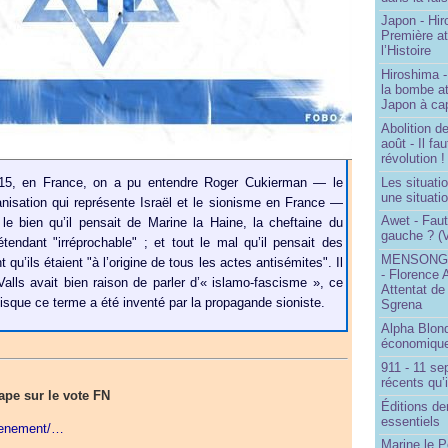
Japon - Hir
Première a
l’Histoire
Hiroshima -
la bombe a
Japon à cap
Abolition de
août - Il f
révolution !
Les situati
015, en France, on a pu entendre Roger Cukierman — le
une situati
anisation qui représente Israël et le sionisme en France —
Awet - Faut-
le bien qu’il pensait de Marine la Haine, la cheftaine du
gauche ? (V
étendant "irréprochable" ; et tout le mal qu’il pensait des
MENSONGE
u’ils étaient "à l’origine de tous les actes antisémites". Il
- Florence 
alls avait bien raison de parler d’« islamo-fascisme », ce
Attentat de
uisque ce terme a été inventé par la propagande sioniste.
Sgrena
Alpha Blon
économique
911 - 11 se
récents qu’i
ape sur le vote FN
Éditions de
essentiels
evenement/…
Marine le P