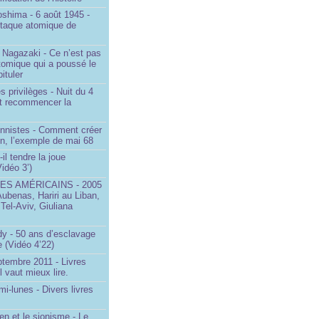
oshima - 6 août 1945 -
ttaque atomique de
 Nagazaki - Ce n’est pas
tomique qui a poussé le
ituler
s privilèges - Nuit du 4
aut recommencer la
onnistes - Comment créer
on, l’exemple de mai 68
il tendre la joue
idéo 3’)
S AMÉRICAINS - 2005
Aubenas, Hariri au Liban,
 Tel-Aviv, Giuliana
dy - 50 ans d’esclavage
 (Vidéo 4’22)
ptembre 2011 - Livres
l vaut mieux lire.
mi-lunes - Divers livres
en et le sionisme - Le