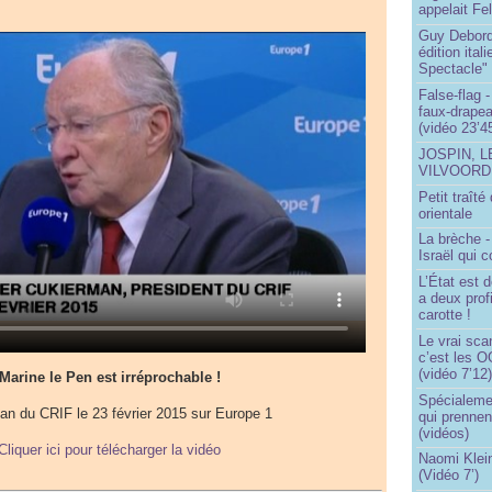
appelait Fe
Guy Debord
édition ita
Spectacle"
False-flag 
faux-drapea
(vidéo 23’4
JOSPIN, 
VILVOOR
Petit traît
orientale
La brèche 
Israël qui
L’État est 
a deux profi
carotte !
Le vrai sca
c’est les O
(vidéo 7’12
Marine le Pen est irréprochable !
Spécialemen
n du CRIF le 23 février 2015 sur Europe 1
qui prennen
(vidéos)
Cliquer ici pour télécharger la vidéo
Naomi Klein
(Vidéo 7’)