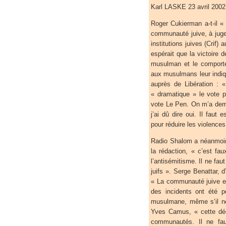
Karl LASKE 23 avril 2002
Roger Cukierman a-t-il « 
communauté juive, à juger
institutions juives (Crif)
espérait que la victoire d
musulman et le comporte
aux musulmans leur indiqua
auprès de Libération : 
« dramatique » le vote 
vote Le Pen. On m’a dema
j’ai dû dire oui. Il fau
pour réduire les violences
Radio Shalom a néanmoin
la rédaction, « c’est fa
l’antisémitisme. Il ne fa
juifs ». Serge Benattar, d
« La communauté juive es
des incidents ont été p
musulmane, même s’il ne 
Yves Camus, « cette déc
communautés. Il ne faud