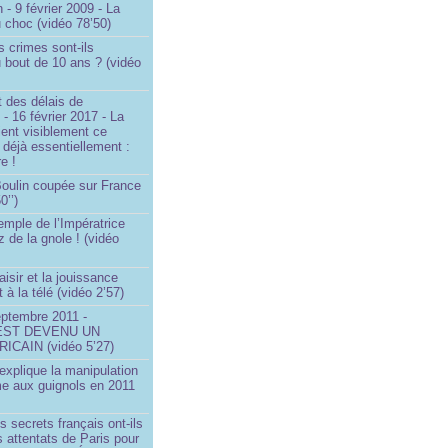
 - 9 février 2009 - La
u choc (vidéo 78’50)
s crimes sont-ils
u bout de 10 ans ? (vidéo
 des délais de
 - 16 février 2017 - La
ent visiblement ce
t déjà essentiellement :
e !
 Boulin coupée sur France
0’’)
emple de l’Impératrice
z de la gnole ! (vidéo
aisir et la jouissance
t à la télé (vidéo 2’57)
eptembre 2011 -
EST DEVENU UN
ICAIN (vidéo 5’27)
xplique la manipulation
me aux guignols en 2011
)
s secrets français ont-ils
s attentats de Paris pour