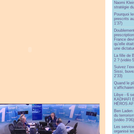
Naomi Klein
stratégie d
Pourquoi le
prescrits a
1’37)
Doublement
prescription
France devi
qu’elle étai
une dictatur
La fille de
2 ? (vidéo 5
Suivez l’ex
Sissi, buve
2’33)
Quand le pl
s’affichaien
Libye - 6 s
KADHAFI 
HÉROS AFR
Ben Laden e
du terroris
(vidéo 3’06
Les service
organisé le