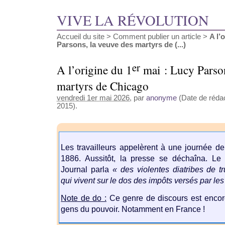
VIVE LA RÉVOLUTION
Accueil du site
>
Comment publier un article
>
A l’
Parsons, la veuve des martyrs de (...)
er
A l’origine du 1
mai : Lucy Parson
martyrs de Chicago
vendredi 1er mai 2026
, par
anonyme
(Date de rédact
2015).
Les travailleurs appelèrent à une journée de
1886. Aussitôt, la presse se déchaîna. Le 2
Journal parla
« des violentes diatribes de 
qui vivent sur le dos des impôts versés par 
Note de do :
Ce genre de discours est encor
gens du pouvoir. Notamment en France !