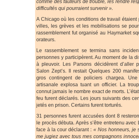
comme des fauteurs de trouble, les rendre res
difficultés qui pourraient survenir ».
A Chicago où les conditions de travail étaient
villes, les grèves et les mobilisations se pour
rassemblement fut organisé au Haymarket squa
orateurs.
Le rassemblement se termina sans incide
personnes y participèrent. Au moment de la di
à pleuvoir. Les Parsons décidèrent d’aller 
Salon Zept’s. Il restait Quelques 200 manife
gros contingent de policiers chargea. Une
artisanale explosa tuant un officier. La trou
connut jamais le nombre exact de morts. L’état
feu furent déclarés. Les jours suivants des cen
jetés en prison. Certains furent torturés.
31 personnes furent accusées dont 8 resteront
le procès débuta. Après s’être entretenu avec 
face à la cour déclarant :
« Nos honneurs, je 
me jugiez avec tous mes compagnons innocen