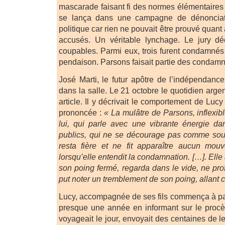
mascarade faisant fi des normes élémentaires 
se lança dans une campagne de dénonciat
politique car rien ne pouvait être prouvé quant
accusés. Un véritable lynchage. Le jury dé
coupables. Parmi eux, trois furent condamnés 
pendaison. Parsons faisait partie des condamn
José Marti, le futur apôtre de l’indépendanc
dans la salle. Le 21 octobre le quotidien arge
article. Il y décrivait le comportement de Lucy
prononcée :
« La mulâtre de Parsons, inflexib
lui, qui parle avec une vibrante énergie d
publics, qui ne se décourage pas comme souve
resta fière et ne fit apparaître aucun mo
lorsqu’elle entendit la condamnation. […]. Ell
son poing fermé, regarda dans le vide, ne pro
put noter un tremblement de son poing, allant 
Lucy, accompagnée de ses fils commença à pa
presque une année en informant sur le procès.
voyageait le jour, envoyait des centaines de le