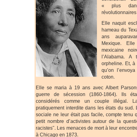
« plus dang
révolutionnaires
Elle naquit es
hameau du Texas,
ans auparavan
Mexique. Elle
mexicaine noi
l’Alabama. A t
orpheline. Et, à 
qu’on l’envoy
coton.
Elle se maria à 19 ans avec Albert Parson
guerre de sécession (1860-1864). Ils étai
considérés comme un couple illégal. La 
pratiquement interdite dans les états du sud. L
sociale ne leur était pas facile, compte tenu q
petit nombre d’activistes autour de la quest
racistes". Les menaces de mort à leur encontre 
à Chicago en 1873.