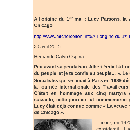
er
A l’origine du 1
mai : Lucy Parsons, la 
Chicago
er
http://www.michelcollon.info/A-l-origine-du-1
-
30 avril 2015
Hernando Calvo Ospina
Peu avant sa pendaison, Albert écrivit à Lu
du peuple, et je te confie au peuple… ». L
Socialistes qui se tenait à Paris en 1889 déc
la journée internationale des Travailleurs
C’était en hommage aux cinq martyrs 
suivante, cette journée fut commémorée p
Lucy était déjà connue comme « La veuve 
de Chicago ».
Encore, en 1920
considérait 