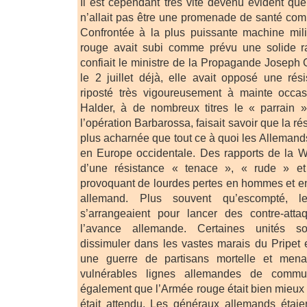
Il est cependant très vite devenu évident que 
n’allait pas être une promenade de santé comm
Confrontée à la plus puissante machine milit
rouge avait subi comme prévu une solide r
confiait le ministre de la Propagande Joseph 
le 2 juillet déjà, elle avait opposé une rés
riposté très vigoureusement à mainte occa
Halder, à de nombreux titres le « parrain 
l’opération Barbarossa, faisait savoir que la ré
plus acharnée que tout ce à quoi les Allemand
en Europe occidentale. Des rapports de la W
d’une résistance « tenace », « rude » 
provoquant de lourdes pertes en hommes et e
allemand. Plus souvent qu’escompté, le
s’arrangeaient pour lancer des contre-attaq
l’avance allemande. Certaines unités so
dissimuler dans les vastes marais du Pripet e
une guerre de partisans mortelle et mena
vulnérables lignes allemandes de communi
également que l’Armée rouge était bien mieux 
était attendu. Les généraux allemands étaie