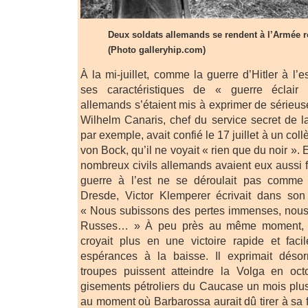
Deux soldats allemands se rendent à l’Armée 
(Photo galleryhip.com)
À la mi-juillet, comme la guerre d’Hitler à l
ses caractéristiques de « guerre éclair »
allemands s’étaient mis à exprimer de sérieus
Wilhelm Canaris, chef du service secret de 
par exemple, avait confié le 17 juillet à un coll
von Bock, qu’il ne voyait « rien que du noir 
nombreux civils allemands avaient eux aussi f
guerre à l’est ne se déroulait pas comme 
Dresde, Victor Klemperer écrivait dans son j
« Nous subissons des pertes immenses, nous
Russes… » À peu près au même moment, H
croyait plus en une victoire rapide et faci
espérances à la baisse. Il exprimait déso
troupes puissent atteindre la Volga en oc
gisements pétroliers du Caucase un mois plus 
au moment où Barbarossa aurait dû tirer à s