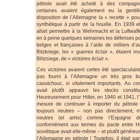
pétrole avait été acheté à des compagni
certaines avaient également eu la genti
disposition de l’Allemagne la « recette » pou
synthétique à partir de la houille. En 1939 
allait permettre à la Wehrmacht et la Luftwaf
en à peine quelques semaines les défenses po
belges et françaises à l’aide de milliers d’a
Bitzkriege, les « guerres éclair », étaient i
Blitzsiege, de « victoires éclair ».
Ces victoires avaient certes été spectaculair
pas fourni à l’Allemagne un très gros b
caoutchouc, si vitalement importants. Au cont
avait plutôt appauvri les stocks consti
Heureusement pour Hitler, en 1940 et 1941, l
mesure de continuer à importer du pétrole 
toujours neutres – non pas directement, m
neutres (et amis) comme l’Espagne d
conformément aux termes du pacte entre Hitl
soviétique avait elle-même – et plutôt génére
l’Allemagne en pétrole ! Toutefois, il était p