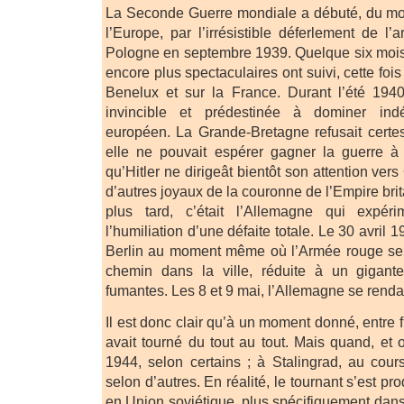
La Seconde Guerre mondiale a débuté, du mo
l’Europe, par l’irrésistible déferlement de l
Pologne en septembre 1939. Quelque six mois p
encore plus spectaculaires ont suivi, cette fois
Benelux et sur la France. Durant l’été 1940
invincible et prédestinée à dominer indé
européen. La Grande-Bretagne refusait certes
elle ne pouvait espérer gagner la guerre à 
qu’Hitler ne dirigeât bientôt son attention vers 
d’autres joyaux de la couronne de l’Empire bri
plus tard, c’était l’Allemagne qui expéri
l’humiliation d’une défaite totale. Le 30 avril 1
Berlin au moment même où l’Armée rouge se f
chemin dans la ville, réduite à un gigan
fumantes. Les 8 et 9 mai, l’Allemagne se rendai
Il est donc clair qu’à un moment donné, entre f
avait tourné du tout au tout. Mais quand, e
1944, selon certains ; à Stalingrad, au cour
selon d’autres. En réalité, le tournant s’est p
en Union soviétique, plus spécifiquement dans 