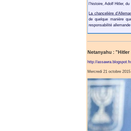
l’histoire, Adolf Hitler, 
La chancelière d’Allema
de quelque manière que
responsabilité allemande
Netanyahu : "Hitler 
http://assawra.blogspot.f
Mercredi 21 octobre 2015