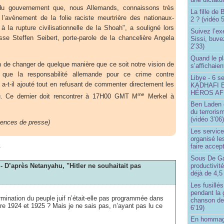
u gouvernement que, nous Allemands, connaissons très
La fille de
 l’avènement de la folie raciste meurtrière des nationaux-
2 ? (vidéo 5
 à la rupture civilisationnelle de la Shoah", a souligné lors
Suivez l’ex
se Steffen Seibert, porte-parole de la chancelière Angela
Sissi, buve
2’33)
Quand le pl
n de changer de quelque manière que ce soit notre vision de
s’affichaien
s que la responsabilité allemande pour ce crime contre
Libye - 6 s
, a-t-il ajouté tout en refusant de commenter directement les
KADHAFI 
HÉROS AFR
me
. Ce dernier doit rencontrer à 17H00 GMT M
Merkel à
Ben Laden e
du terroris
(vidéo 3’06
gences de presse)
Les service
organisé le
m
faire accep
Sous De Ga
 - D’après Netanyahu, "Hitler ne souhaitait pas
productivit
déjà de 4,5
Les fusillés
pendant la 
rmination du peuple juif n’était-elle pas programmée dans
chanson de
re 1924 et 1925 ? Mais je ne sais pas, n’ayant pas lu ce
6’19)
En hommage