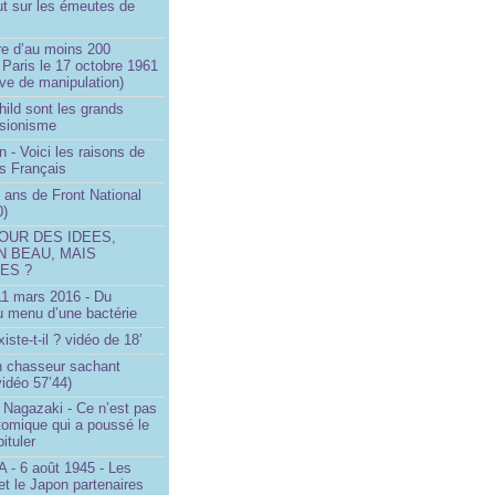
ut sur les émeutes de
e d’au moins 200
 Paris le 17 octobre 1961
ve de manipulation)
ild sont les grands
 sionisme
n - Voici les raisons de
es Français
 ans de Front National
0)
OUR DES IDEES,
N BEAU, MAIS
ES ?
 11 mars 2016 - Du
u menu d’une bactérie
iste-t-il ? vidéo de 18’
un chasseur sachant
vidéo 57’44)
 Nagazaki - Ce n’est pas
tomique qui a poussé le
ituler
- 6 août 1945 - Les
et le Japon partenaires