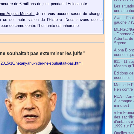
du meurtre de 6 millions de juifs pendant l’Holocauste.
Les situati
une situati
gne Angela Merkel :
Je ne vois aucune raison de changer
Awet - Faut-
 ce soit notre vision de l’Histoire. Nous savons que la
gauche ? (V
 pour ce crime contre l’humanité est inhérente.
MENSONGE
- Florence 
Attentat de
Sgrena
Alpha Blon
ne souhaitait pas exterminer les juifs"
économique
911 - 11 se
r/2015/10/netanyahu-hitler-ne-souhaitait-pas.html
récents qu’i
Éditions de
essentiels
Marine le P
Pen contre
RDA - L’am
Allemagne d
minutes)
« En France
des sacrifi
d’enfants »
1999 sur F
Quelles so