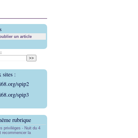
s
blier un article
:
sites :
i68.org/spip2
i68.org/spip3
même rubrique
s privilèges - Nuit du 4
aut recommencer la