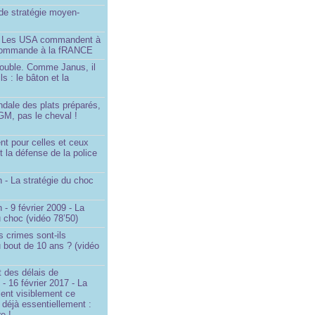
é de stratégie moyen-
- Les USA commandent à
 commande à la fRANCE
double. Comme Janus, il
ls : le bâton et la
ndale des plats préparés,
GM, pas le cheval !
)
t pour celles et ceux
t la défense de la police
 - La stratégie du choc
 - 9 février 2009 - La
u choc (vidéo 78’50)
s crimes sont-ils
u bout de 10 ans ? (vidéo
 des délais de
 - 16 février 2017 - La
ent visiblement ce
t déjà essentiellement :
e !