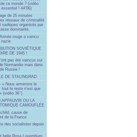
 de ce monde ? (vidéo
essentiel ! 44’06)
age de 25 minutes
es réseaux de criminalité
t sadiques organisés par
classe dominante.
Armée rouge a vaincu
 nazie
IBUTION SOVIÉTIQUE
OIRE DE 1945 !
’ont pas été vaincus sur
 de Normandie mais dans
 de Russie !
LLE DE STALINGRAD
- « Nous armerons le
.. tout le reste n’est que
 » (vidéo 36’’)
M APPAUVRI OU LA
ATOMIQUE CAMOUFLÉE
schild, cause de
nt de la France
ns des socialistes depuis
et belle Rosa Luxemburg