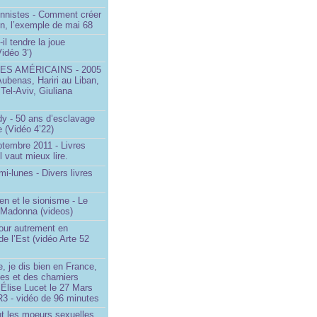
onnistes - Comment créer
on, l’exemple de mai 68
il tendre la joue
idéo 3’)
S AMÉRICAINS - 2005
Aubenas, Hariri au Liban,
 Tel-Aviv, Giuliana
dy - 50 ans d’esclavage
 (Vidéo 4’22)
ptembre 2011 - Livres
l vaut mieux lire.
mi-lunes - Divers livres
en et le sionisme - Le
 Madonna (videos)
our autrement en
e l’Est (vidéo Arte 52
, je dis bien en France,
ces et des charniers
 Élise Lucet le 27 Mars
R3 - vidéo de 96 minutes
nt les moeurs sexuelles