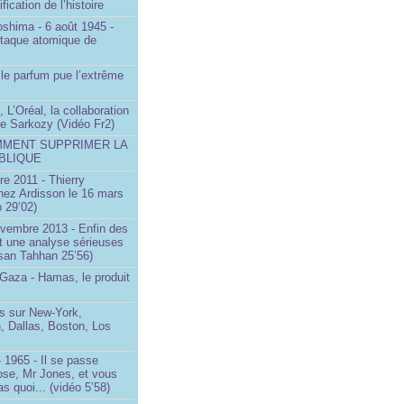
ification de l’histoire
oshima - 6 août 1945 -
ttaque atomique de
le parfum pue l’extrême
 L’Oréal, la collaboration
ste Sarkozy (Vidéo Fr2)
MMENT SUPPRIMER LA
BLIQUE
e 2011 - Thierry
ez Ardisson le 16 mars
 29’02)
ovembre 2013 - Enfin des
t une analyse sérieuses
san Tahhan 25’56)
 Gaza - Hamas, le produit
 sur New-York,
, Dallas, Boston, Los
 1965 - Il se passe
ose, Mr Jones, et vous
s quoi... (vidéo 5’58)