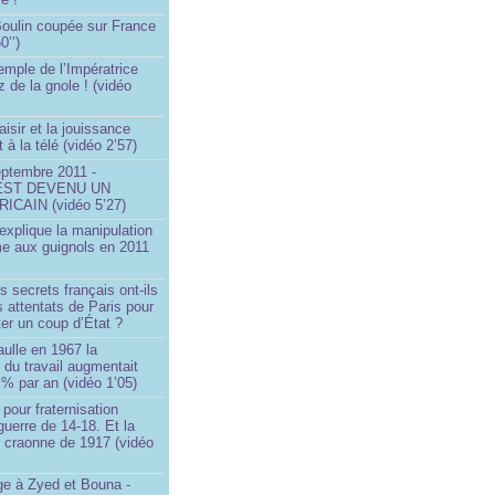
 Boulin coupée sur France
0’’)
emple de l’Impératrice
z de la gnole ! (vidéo
aisir et la jouissance
t à la télé (vidéo 2’57)
eptembre 2011 -
EST DEVENU UN
ICAIN (vidéo 5’27)
xplique la manipulation
me aux guignols en 2011
)
s secrets français ont-ils
s attentats de Paris pour
ter un coup d’État ?
ulle en 1967 la
é du travail augmentait
 % par an (vidéo 1’05)
 pour fraternisation
guerre de 14-18. Et la
 craonne de 1917 (vidéo
 à Zyed et Bouna -