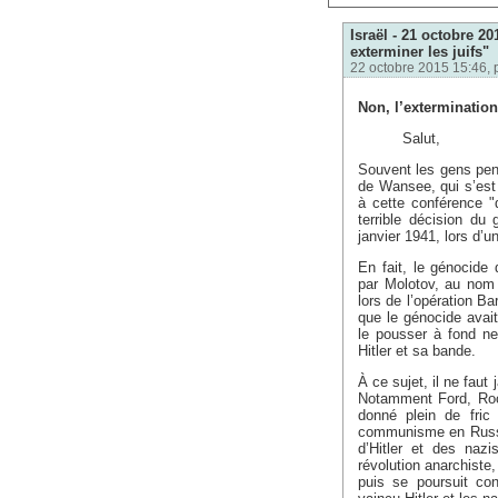
Israël - 21 octobre 20
exterminer les juifs"
22 octobre 2015 15:46, 
Non, l’exterminatio
Salut,
Souvent les gens pens
de Wansee, qui s’est 
à cette conférence "
terrible décision du
janvier 1941, lors d’u
En fait, le génocide
par Molotov, au nom 
lors de l’opération Ba
que le génocide avai
le pousser à fond ne 
Hitler et sa bande.
À ce sujet, il ne faut
Notamment Ford, Rock
donné plein de fric
communisme en Russie
d’Hitler et des naz
révolution anarchiste,
puis se poursuit co