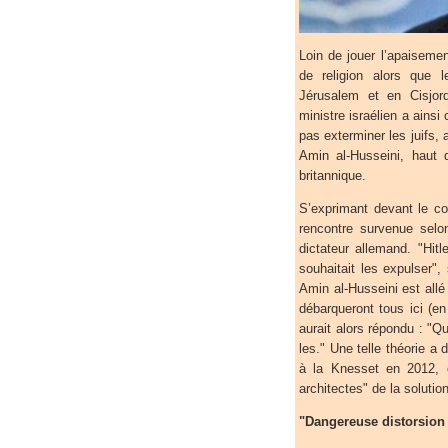
Loin de jouer l’apaiseme
de religion alors que l
Jérusalem et en Cisjord
ministre israélien a ainsi
pas exterminer les juifs,
Amin al-Husseini, haut 
britannique.
S’exprimant devant le c
rencontre survenue selo
dictateur allemand. "Hitl
souhaitait les expulser",
Amin al-Husseini est allé 
débarqueront tous ici (en
aurait alors répondu : "Qu
les." Une telle théorie a
à la Knesset en 2012, o
architectes" de la solution
"Dangereuse distorsion 