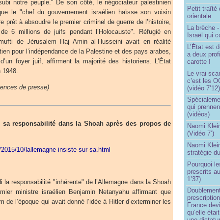
 subi notre peuple." De son côté, le négociateur palestinien
Petit traît
ue le "chef du gouvernement israélien haïsse son voisin
orientale
tre prêt à absoudre le premier criminel de guerre de l’histoire,
La brèche 
 de 6 millions de juifs pendant l’Holocauste". Réfugié en
Israël qui
ufti de Jérusalem Haj Amin al-Husseini avait en réalité
L’État est 
ien pour l’indépendance de la Palestine et des pays arabes,
a deux profi
’un foyer juif, affirment la majorité des historiens. L’État
carotte !
n 1948.
Le vrai sca
c’est les O
gences de presse)
(vidéo 7’12
Spécialemen
qui prennen
(vidéos)
r sa responsabilité dans la Shoah après des propos de
Naomi Klein
(Vidéo 7’)
Naomi Klein
r/2015/10/lallemagne-insiste-sur-sa.html
stratégie d
Pourquoi le
prescrits a
1’37)
di la responsabilité "inhérente" de l’Allemagne dans la Shoah
Doublement
mier ministre israélien Benjamin Netanyahu affirmant que
prescription
m de l’époque qui avait donné l’idée à Hitler d’exterminer les
France devi
qu’elle étai
une dictatur