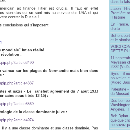
zis.
dans la fals
méricain ait financé Hitler est crucial. Il faut en effet
Japon - Hir
 des sionistes qui se sont mis au service des USA et qui
Première a
uvent contrer la Russie !
l’Histoire
En France, 
les conclusions qui s’imposent.
droite
Bettencourt,
et le sioni
g
VOICI CO
 mondiale" fut en réalité
DETTE PU
 révolution :
11 septembr
Meyssan ch
/spip.php?article3490
2002 (Vidéo
é vaincu sur les plages de Normandie mais bien dans
Syrie - 8 n
e :
nouvelles e
(Vidéo Bas
/spip.php?article4887
Palestine -
istes et nazis - Le Transfert agreement du 7 aout 1933
du Mossad
ricaine sous-titrée 13’15) :
Des bombes
/spip.php?article6569
Washington
Angeles...!
éologie de la classe dominante juive :
Bob Dylan -
/spip.php?article4974
quelque ch
ne savez pa
i, il y a une classe dominante et une classe dominée. Pas