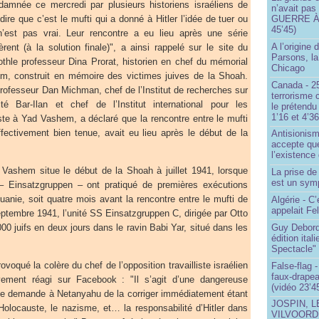
damnée ce mercredi par plusieurs historiens israéliens de
n’avait pas
re que c’est le mufti qui a donné à Hitler l’idée de tuer ou
GUERRE À 
45’45)
 n’est pas vrai. Leur rencontre a eu lieu après une série
A l’origine 
ent (à la solution finale)", a ainsi rappelé sur le site du
Parsons, l
othle professeur Dina Prorat, historien en chef du mémorial
Chicago
, construit en mémoire des victimes juives de la Shoah.
Canada - 25
rofesseur Dan Michman, chef de l’Institut de recherches sur
terrorisme 
ité Bar-Ilan et chef de l’Institut international pour les
le prétendu 
1’16 et 4’36
ste à Yad Vashem, a déclaré que la rencontre entre le mufti
 effectivement bien tenue, avait eu lieu après le début de la
Antisionis
accepte que
l’existence 
Vashem situe le début de la Shoah à juillet 1941, lorsque
La prise d
est un sym
 Einsatzgruppen – ont pratiqué de premières exécutions
uanie, soit quatre mois avant la rencontre entre le mufti de
Algérie - C’
appelait Fe
eptembre 1941, l’unité SS Einsatzgruppen C, dirigée par Otto
00 juifs en deux jours dans le ravin Babi Yar, situé dans les
Guy Debord
édition ita
Spectacle"
ovoqué la colère du chef de l’opposition travailliste israélien
False-flag 
faux-drapea
ement réagi sur Facebook : "Il s’agit d’une dangereuse
(vidéo 23’4
et je demande à Netanyahu de la corriger immédiatement étant
JOSPIN, 
Holocauste, le nazisme, et… la responsabilité d’Hitler dans
VILVOOR