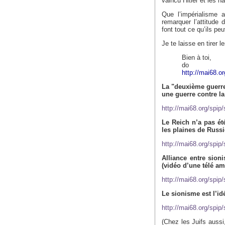
vaincu Hitler et les na
Que l’impérialisme a
remarquer l’attitude
font tout ce qu’ils pe
Je te laisse en tirer 
Bien à toi,
do
http://mai68.or
La "deuxième guerre
une guerre contre la
http://mai68.org/spip
Le Reich n’a pas ét
les plaines de Russi
http://mai68.org/spip
Alliance entre sion
(vidéo d’une télé amé
http://mai68.org/spip
Le sionisme est l’id
http://mai68.org/spip
(Chez les Juifs auss