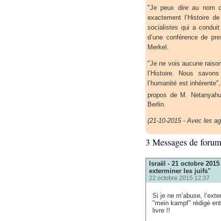
"Je peux dire au nom d
exactement l’Histoire de
socialistes qui a conduit
d’une conférence de pres
Merkel.
"Je ne vois aucune raiso
l’Histoire. Nous savon
l’humanité est inhérente"
propos de M. Netanyahu
Berlin.
(21-10-2015 - Avec les a
3 Messages de foru
Israël - 21 octobre 2015
exterminer les juifs"
22 octobre 2015 12:37
Si je ne m’abuse, l’exte
"mein kampf" rédigé ent
livre !!