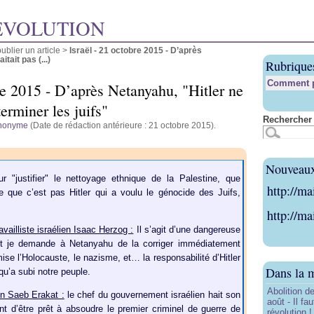
ÉVOLUTION
blier un article
>
Israël - 21 octobre 2015 - D’après
tait pas (...)
Rubrique
Comment pu
re 2015 - D’après Netanyahu, "Hitler ne
terminer les juifs"
Rechercher 
nonyme
(Date de rédaction antérieure : 21 octobre 2015).
Nouveaux 
r "justifier" le nettoyage ethnique de la Palestine, que
http://ma
 que c’est pas Hitler qui a voulu le génocide des Juifs,
http://ma
availliste israélien Isaac Herzog :
Il s’agit d’une dangereuse
e et je demande à Netanyahu de la corriger immédiatement
ise l’Holocauste, le nazisme, et… la responsabilité d’Hitler
Dans la 
 qu’a subi notre peuple.
Abolition de
en Saeb Erakat :
le chef du gouvernement israélien hait son
août - Il f
int d’être prêt à absoudre le premier criminel de guerre de
révolution !