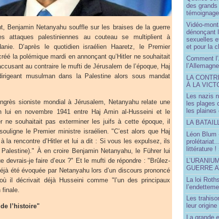
des grands
témoignage 
Vidéo-mont
nt, Benjamin Netanyahu souffle sur les braises de la guerre
dénonçant l
es attaques palestiniennes au couteau se multiplient à
sexuelles e
anie. D’après le quotidien israélien Haaretz, le Premier
et pour la 
 créé la polémique mardi en annonçant qu’Hitler ne souhaitait
Comment l’
l’Allemagne
 accusant au contraire le mufti de Jérusalem de l’époque, Haj
dirigeant musulman dans la Palestine alors sous mandat
LA CONTR
À LA VICT
Les nazis n
ongrès sioniste mondial à Jérusalem, Netanyahu relate une
les plages
les plaines
n lui en novembre 1941 entre Haj Amin al-Husseini et le
er ne souhaitait pas exterminer les juifs à cette époque, il
LA BATAI
 souligne le Premier ministre israélien. "C’est alors que Haj
Léon Blum 
à la rencontre d’Hitler et lui a dit : Si vous les expulsez, ils
prolétariat.
littérature !
 Palestine)." À en croire Benjamin Netanyahu, le Führer lui
e devrais-je faire d’eux ?" Et le mufti de répondre : "Brûlez-
L’URANIU
GUERRE 
 déjà été évoquée par Netanyahu lors d’un discours prononcé
La loi Roth
ù il décrivait déjà Husseini comme "l’un des principaux
l’endetteme
 finale.
Les trahiso
leur origine
de l’histoire"
La grande 