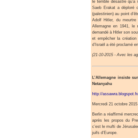
le terrible désastre qu’a
Saeb Erakat a déploré q
(palestinien) au point d’ê
Adolf Hitler, du meurtre
Allemagne en 1941, le m
demandé à Hitler son sout
et empêcher la création d
d’Israël a été proclamé e
(21-10-2015 - Avec les a
L’Allemagne insiste su
Netanyahu
http://assawra.blogspot.f
Mercredi 21 octobre 2015
Berlin a réaffirmé mercre
après les propos du Pre
c’est le mufti de Jérusale
juifs d’Europe.