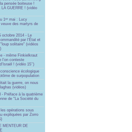
 la pensée boiteuse !
LA GUERRE ! (vidéo
du 1
mai : Lucy
er
a veuve des martyrs de
 octobre 2014 - Le
commandité par l’État et
"loup solitaire" (vidéos
)
me - même Finkielkraut
 l’on conteste
d’Israël ! (vidéo 15’’)
e conscience écologique
ptôme de surpopulation
était la guerre, on nous
llaghas (vidéos)
 - Préface à la quatrième
lienne de "La Société du
- les opérations sous
u expliquées par Zorro
5)
LE MENTEUR DE
DE