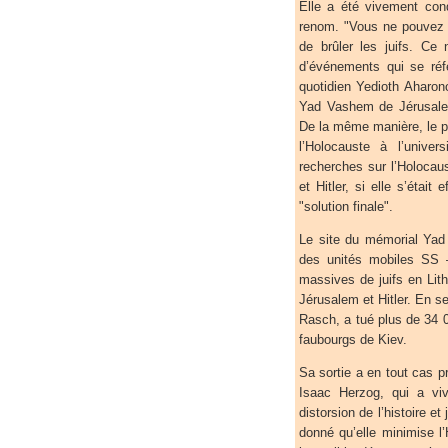
Elle a été vivement con
renom. "Vous ne pouvez di
de brûler les juifs. Ce
d’événements qui se réfèr
quotidien Yedioth Aharon
Yad Vashem de Jérusalem
De la même manière, le p
l’Holocauste à l’univers
recherches sur l’Holocau
et Hitler, si elle s’était
"solution finale".
Le site du mémorial Yad 
des unités mobiles SS –
massives de juifs en Lith
Jérusalem et Hitler. En s
Rasch, a tué plus de 34 0
faubourgs de Kiev.
Sa sortie a en tout cas pr
Isaac Herzog, qui a viv
distorsion de l’histoire 
donné qu’elle minimise l’