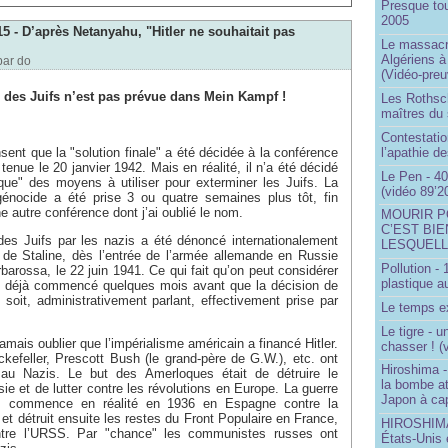
Presque to
2005
15 - D’après Netanyahu, "Hitler ne souhaitait pas
Le massacr
Algériens à
par
do
(Vidéo-preu
n des Juifs n’est pas prévue dans Mein Kampf !
Les Rothsch
maîtres du
Contestatio
l’apathie d
ent que la "solution finale" a été décidée à la conférence
tenue le 20 janvier 1942. Mais en réalité, il n’a été décidé
Le Pen - 40
que" des moyens à utiliser pour exterminer les Juifs. La
(vidéo 89’2
 génocide a été prise 3 ou quatre semaines plus tôt, fin
ne autre conférence dont j’ai oublié le nom.
MOURIR P
C’EST BIE
 des Juifs par les nazis a été dénoncé internationalement
LESQUELL
de Staline, dès l’entrée de l’armée allemande en Russie
Pollution -
rbarossa, le 22 juin 1941. Ce qui fait qu’on peut considérer
plastique a
t déjà commencé quelques mois avant que la décision de
soit, administrativement parlant, effectivement prise par
Le temps ex
Le tigre - 
 jamais oublier que l’impérialisme américain a financé Hitler.
chasser ! (
efeller, Prescott Bush (le grand-père de G.W.), etc. ont
Hiroshima -
 au Nazis. Le but des Amerloques était de détruire le
la bombe a
 et de lutter contre les révolutions en Europe. La guerre
Japon à cap
is commence en réalité en 1936 en Espagne contre la
 et détruit ensuite les restes du Front Populaire en France,
HIROSHIMA 
ntre l’URSS. Par "chance" les communistes russes ont
États-Unis 