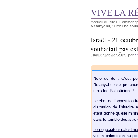
VIVE LA R
Accueil du site
>
Comment pu
Netanyahu, "Hitler ne souhai
Israël - 21 octob
souhaitait pas ex
lundi 27 janvier 2025
, par
a
Note de do :
C’est pou
Netanyahu ose prétendre
mais les Palestiniens !
Le chef de l’opposition tr
distorsion de l’histoir
étant donné qu’elle minim
dans le terrible désastre
Le négociateur palestini
voisin palestinien au po