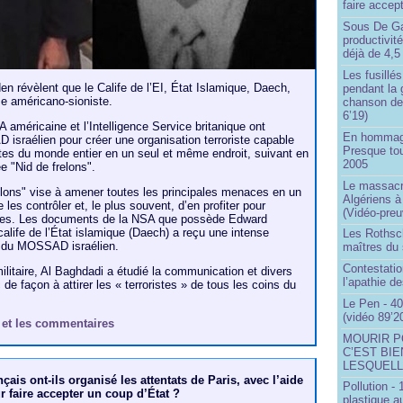
faire accep
Sous De Ga
productivit
déjà de 4,5
Les fusillés
 révèlent que le Calife de l’EI, État Islamique, Daech,
pendant la 
sme américano-sioniste.
chanson de
6’19)
 américaine et l’Intelligence Service britanique ont
En hommage
israélien pour créer une organisation terroriste capable
Presque to
istes du monde entier en un seul et même endroit, suivant en
2005
 "Nid de frelons".
Le massacr
relons" vise à amener toutes les principales menaces en un
Algériens à
 les contrôler et, le plus souvent, d’en profiter pour
(Vidéo-preu
abes. Les documents de la NSA que possède Edward
alife de l’État islamique (Daech) a reçu une intense
Les Rothsch
ès du MOSSAD israélien.
maîtres du
Contestatio
ilitaire, Al Baghdadi a étudié la communication et divers
l’apathie d
 de façon à attirer les « terroristes » de tous les coins du
Le Pen - 40
(vidéo 89’2
le et les commentaires
MOURIR P
C’EST BIE
LESQUELL
çais ont-ils organisé les attentats de Paris, avec l’aide
Pollution -
r faire accepter un coup d’État ?
plastique a