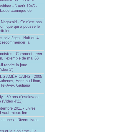
oshima - 6 août 1945 -
ttaque atomique de
 Nagazaki - Ce n’est pas
tomique qui a poussé le
ituler
s privilèges - Nuit du 4
aut recommencer la
onnistes - Comment créer
on, l’exemple de mai 68
il tendre la joue
idéo 3’)
S AMÉRICAINS - 2005
Aubenas, Hariri au Liban,
 Tel-Aviv, Giuliana
dy - 50 ans d’esclavage
 (Vidéo 4’22)
ptembre 2011 - Livres
l vaut mieux lire.
mi-lunes - Divers livres
en et le sionisme - Le