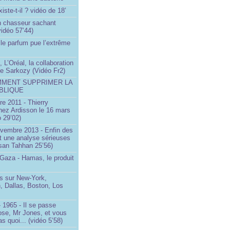
iste-t-il ? vidéo de 18’
un chasseur sachant
vidéo 57’44)
le parfum pue l’extrême
 L’Oréal, la collaboration
ste Sarkozy (Vidéo Fr2)
MMENT SUPPRIMER LA
BLIQUE
e 2011 - Thierry
ez Ardisson le 16 mars
 29’02)
ovembre 2013 - Enfin des
t une analyse sérieuses
san Tahhan 25’56)
 Gaza - Hamas, le produit
 sur New-York,
, Dallas, Boston, Los
 1965 - Il se passe
ose, Mr Jones, et vous
s quoi... (vidéo 5’58)