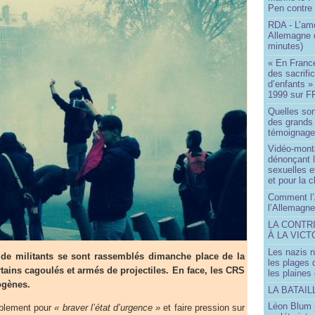
Pen contre
RDA - L’am
Allemagne d
minutes)
« En France
des sacrifi
d’enfants »
1999 sur F
Quelles so
des grands
témoignage 
Vidéo-mont
dénonçant l
sexuelles e
et pour la 
Comment l’
l’Allemagne
LA CONTR
À LA VICT
Les nazis n
 de militants se sont rassemblés dimanche place de la
les plages
rtains cagoulés et armés de projectiles. En face, les CRS
les plaines
ogènes.
LA BATAI
Léon Blum 
mblement pour
« braver l’état d’urgence »
et faire pression sur