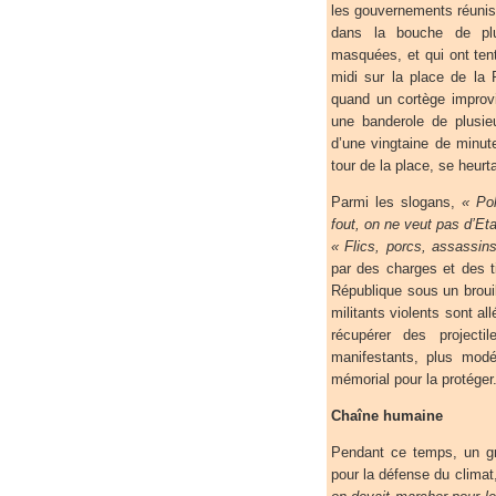
les gouvernements réunis 
dans la bouche de plu
masquées, et qui ont ten
midi sur la place de la
quand un cortège improvi
une banderole de plusie
d’une vingtaine de minut
tour de la place, se heurt
Parmi les slogans,
« Pol
fout, on ne veut pas d’Eta
« Flics, porcs, assassins
par des charges et des t
République sous un brouil
militants violents sont al
récupérer des projecti
manifestants, plus modé
mémorial pour la protéger
Chaîne humaine
Pendant ce temps, un gr
pour la défense du climat