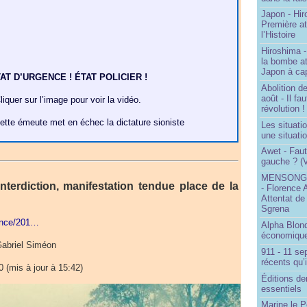
Japon - Hir
Première a
l’Histoire
Hiroshima -
la bombe a
Japon à cap
AT D’URGENCE ! ÉTAT POLICIER !
Abolition de
août - Il f
liquer sur l’image pour voir la vidéo.
révolution !
ette émeute met en échec la dictature sioniste
Les situati
une situati
Awet - Faut-
gauche ? (V
MENSONGE
nterdiction, manifestation tendue place de la
- Florence 
Attentat de
Sgrena
rance/201…
Alpha Blon
économique
Gabriel Siméon
911 - 11 se
récents qu’i
 (mis à jour à 15:42)
Éditions de
essentiels
Marine le P