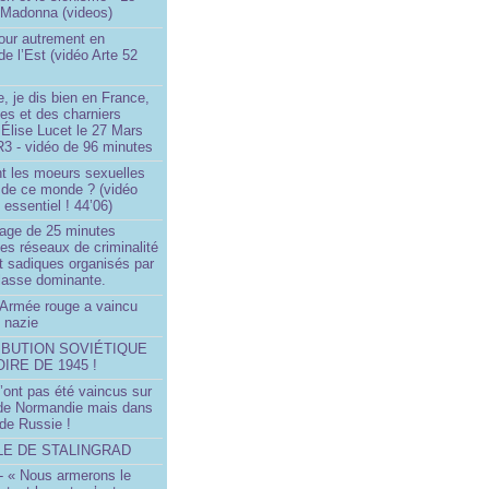
 Madonna (videos)
our autrement en
e l’Est (vidéo Arte 52
, je dis bien en France,
ces et des charniers
 Élise Lucet le 27 Mars
R3 - vidéo de 96 minutes
nt les moeurs sexuelles
 de ce monde ? (vidéo
essentiel ! 44’06)
age de 25 minutes
es réseaux de criminalité
t sadiques organisés par
classe dominante.
Armée rouge a vaincu
 nazie
IBUTION SOVIÉTIQUE
OIRE DE 1945 !
’ont pas été vaincus sur
 de Normandie mais dans
 de Russie !
LLE DE STALINGRAD
- « Nous armerons le