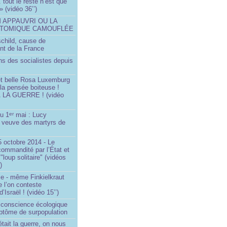
.. tout le reste n’est que
 » (vidéo 36’’)
M APPAUVRI OU LA
ATOMIQUE CAMOUFLÉE
schild, cause de
nt de la France
ns des socialistes depuis
et belle Rosa Luxemburg
 la pensée boiteuse !
LA GUERRE ! (vidéo
du 1
mai : Lucy
er
a veuve des martyrs de
 octobre 2014 - Le
commandité par l’État et
"loup solitaire" (vidéos
)
me - même Finkielkraut
 l’on conteste
d’Israël ! (vidéo 15’’)
e conscience écologique
ptôme de surpopulation
était la guerre, on nous