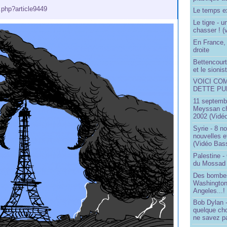
p.php?article9449
Le temps ex
Le tigre - 
chasser ! (
En France, 
droite
Bettencourt,
et le sioni
VOICI CO
DETTE PU
11 septembr
Meyssan ch
2002 (Vidéo
Syrie - 8 n
nouvelles e
(Vidéo Bas
Palestine -
du Mossad
Des bombes
Washington
Angeles...!
Bob Dylan -
quelque ch
ne savez pa