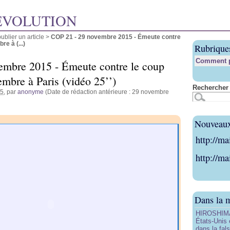
ÉVOLUTION
blier un article
>
COP 21 - 29 novembre 2015 - Émeute contre
e à (...)
Rubrique
Comment pu
embre 2015 - Émeute contre le coup
embre à Paris (vidéo 25’’)
Rechercher 
15
, par
anonyme
(Date de rédaction antérieure : 29 novembre
Nouveaux 
http://ma
http://ma
Dans la 
HIROSHIMA 
États-Unis 
dans la fals