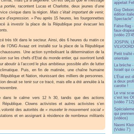
e climat, mais ça a dégénéré. On est déçus que le message
appelait Fe
sa portée,
racontent Lucas et Charlotte, deux jeunes d’une
Guy Debord
rvice civique dans la région.
Mais c’était important de venir,
édition ita
ace d’expression. »
Peu après 15 heures, les fourgonnettes
Spectacle"
cé à investir la place de la République pour évacuer les
False-flag 
ents.
faux-drapea
(vidéo 23’4
é très tôt dans le secteur. Ainsi, dès 6 heures du matin ce
JOSPIN, 
de l’ONG Avaaz ont installé sur la place de la République
VILVOOR
e chaussures. Une action symbolisant la détermination de la
Petit traît
ssion sur les chefs d’Etat du monde entier, qui ouvriront lundi
orientale
 aboutir à l’accord le plus ambitieux possible afin de lutter
La brèche 
Israël qui
 climatique. Puis, en fin de matinée, une chaîne humaine
 République et Nation, réunissant des milliers de personnes.
L’État est 
a deux profi
tion devait se tenir sur ce tracé, mais elle a été annulée à la
carotte !
3 novembre.
Le vrai sca
c’est les O
ée dans le calme vers 12 h 30, tandis que des actions
(vidéo 7’12
a République. Clowns activistes et autres activistes s’en
Spécialemen
 volonté des autorités de
« museler le mouvement social »
qui prennen
estations et en assignant à résidence de nombreux militants
(vidéos)
Naomi Klein
(Vidéo 7’)