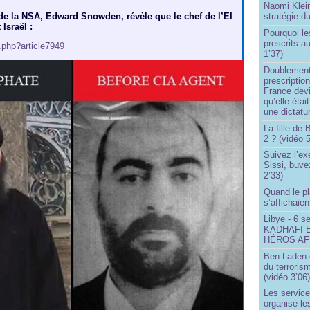
Naomi Klein
t de la NSA, Edward Snowden, révèle que le chef de l’EI
stratégie d
 Israël :
Pourquoi le
prescrits a
p.php?article7949
1’37)
Doublement
prescription
France devi
qu’elle étai
une dictatur
La fille de
2 ? (vidéo 5
Suivez l’ex
Sissi, buve
2’33)
Quand le pl
s’affichaien
Libye - 6 s
KADHAFI 
HÉROS AFR
Ben Laden e
du terroris
(vidéo 3’06
Les service
organisé le