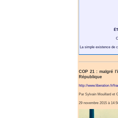
ÉT
C
La simple existence de c
COP 21 : malgré l’i
République
http://www.liberation.fr/f
Par Sylvain Mouillard et 
29 novembre 2015 à 14:50