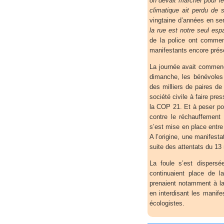
on devait marcher pour l
climatique ait perdu de 
vingtaine d’années en se
la rue est notre seul esp
de la police ont commen
manifestants encore prés
La journée avait commenc
dimanche, les bénévoles 
des milliers de paires d
société civile à faire pre
la COP 21. Et à peser pour
contre le réchauffement
s’est mise en place entre
A l’origine, une manifesta
suite des attentats du 1
La foule s’est dispers
continuaient place de l
prenaient notamment à la
en interdisant les manif
écologistes.