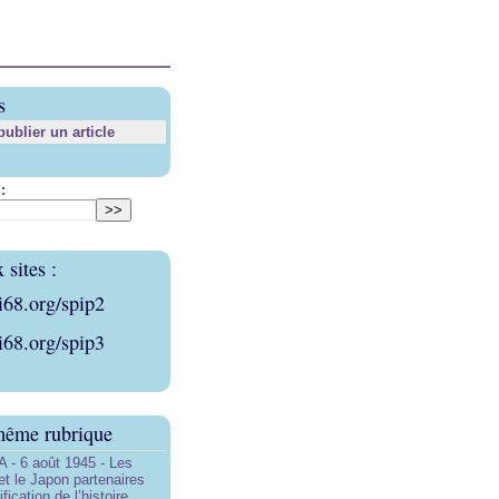
s
blier un article
:
sites :
i68.org/spip2
i68.org/spip3
même rubrique
- 6 août 1945 - Les
et le Japon partenaires
ification de l’histoire