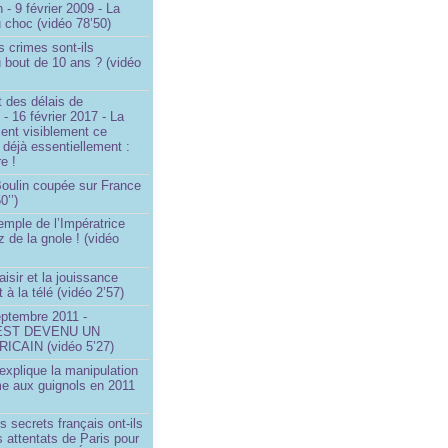
 - 9 février 2009 - La
u choc (vidéo 78’50)
s crimes sont-ils
u bout de 10 ans ? (vidéo
 des délais de
 - 16 février 2017 - La
ent visiblement ce
t déjà essentiellement :
e !
 Boulin coupée sur France
0’’)
emple de l’Impératrice
z de la gnole ! (vidéo
aisir et la jouissance
t à la télé (vidéo 2’57)
eptembre 2011 -
EST DEVENU UN
ICAIN (vidéo 5’27)
xplique la manipulation
me aux guignols en 2011
)
s secrets français ont-ils
s attentats de Paris pour