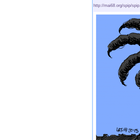
http://mai68.org/spip/spi