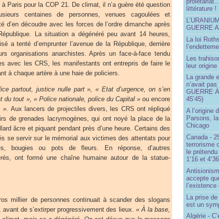
prolétariat.
à Paris pour la COP 21. De climat, il n’a guère été question
littérature !
sieurs centaines de personnes, venues cagoulées et
L’URANIU
té d’en découdre avec les forces de l’ordre dimanche après
GUERRE 
 République. La situation a dégénéré peu avant 14 heures,
La loi Roth
sé a tenté d’emprunter l’avenue de la République, derrière
l’endetteme
urs organisations anarchistes. Après un face-à-face tendu
Les trahiso
es avec les CRS, les manifestants ont entrepris de faire le
leur origine
ant à chaque artère à une haie de policiers.
La grande 
n’avait pas
ice partout, justice nulle part », « Etat d’urgence, on s’en
GUERRE À 
t du tout », « Police nationale, police du Capital »
ou encore
45’45)
 ».
Aux lancers de projectiles divers, les CRS ont répliqué
A l’origine 
Parsons, l
irs de grenades lacrymogènes, qui ont noyé la place de la
Chicago
lard âcre et piquant pendant près d’une heure. Certains des
Canada - 25
lés se servir sur le mémorial aux victimes des attentats pour
terrorisme 
les, bougies ou pots de fleurs. En réponse, d’autres
le prétendu 
rés, ont formé une chaîne humaine autour de la statue-
1’16 et 4’36
.
Antisionis
accepte que
l’existence 
La prise d
os millier de personnes continuait à scander des slogans
est un sym
, avant de s’extirper progressivement des lieux.
« À la base,
Algérie - C’