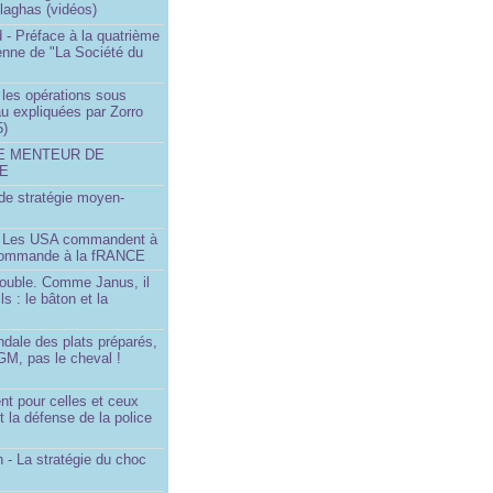
llaghas (vidéos)
 - Préface à la quatrième
lienne de "La Société du
- les opérations sous
u expliquées par Zorro
5)
LE MENTEUR DE
DE
é de stratégie moyen-
- Les USA commandent à
 commande à la fRANCE
double. Comme Janus, il
ls : le bâton et la
ndale des plats préparés,
GM, pas le cheval !
)
t pour celles et ceux
t la défense de la police
 - La stratégie du choc