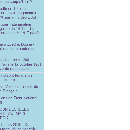
ter un coup d’État ?
ulle en 1967 la
é du travail augmentait
 % par an (vidéo 1’05)
 pour fraternisation
guerre de 14-18. Et la
 craonne de 1917 (vidéo
 à Zyed et Bouna -
ut sur les émeutes de
e d’au moins 200
 Paris le 17 octobre 1961
ve de manipulation)
ild sont les grands
 sionisme
n - Voici les raisons de
es Français
 ans de Front National
0)
OUR DES IDEES,
N BEAU, MAIS
ES ?
 11 mars 2016 - Du
u menu d’une bactérie