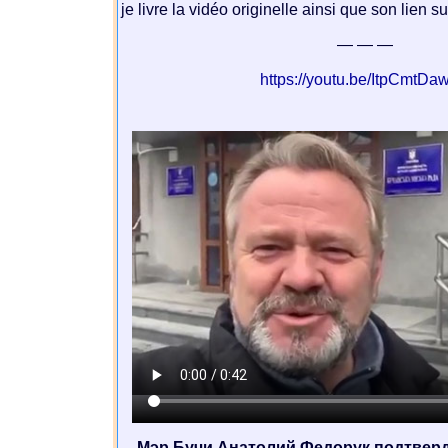
je livre la vidéo originelle ainsi que son lien s
— — —
https://youtu.be/ItpCmtDa
Мэр Бучи Анатолий Федорук подтвер