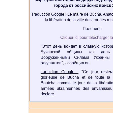
города от российских войск 
Traduction Google :
Le maire de Bucha, Anato
la libération de la ville des troupes ru
Паляниця
Cliquer ici pour télécharger l
"Этот день войдет в славную истор
Бучанской общины как день 
Вооруженными Силами Украины 
оккупантов", - сообщил он.
traduction Google :
"Ce jour restera
glorieuse de Bucha et de toute la
Boutcha comme le jour de la libératio
armées ukrainiennes des envahisseurs
déclaré.