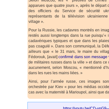
apparues que quatre jours », après le départ 
des officiers du Service de sécurité uk
représentants de la télévision ukrainienn
village ».
Pour la Russie, les cadavres montrés en ima
restés aussi longtemps dans la rue puisqu’« il
cadavériques typiques et que dans les plaies
pas coagulé ». Dans son communiqué, la Défe
ailleurs que « le 31 mars, le maire du vill
Fédorouk, [avait]
confirmé dans son message 
de militaires russes dans la ville » et dans 
aucunement, selon Moscou, « mentionné d’ha
dans les rues les mains liées. »
Ainsi, pour l’armée russe, ces images s
orchestrée par Kiev « pour les médias occid
cas avec la maternité à Marioupol, ainsi que da
https://youtu.be/CD-vpG9