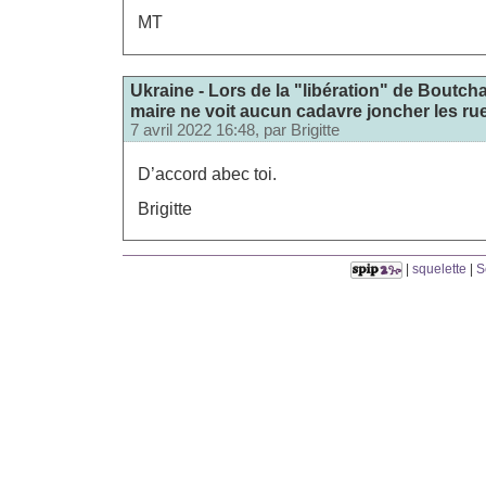
MT
Ukraine - Lors de la "libération" de Boutcha
maire ne voit aucun cadavre joncher les ru
7 avril 2022 16:48, par
Brigitte
D’accord abec toi.
Brigitte
|
squelette
|
S