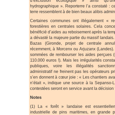
d’exclusion écologique » ainsi qu
hydrographique ». Reporterre l’a constaté : 
terre ressemblent à de bien beaux alibis adminis
Certaines communes ont illégalement « re
forestières en centrales solaires. Cela conc
bénéficié d’aides au reboisement après la tem
a dévasté la majeure partie du massif landais
Bazas (Gironde, projet de centrale annu
récemment, à Morcenx ou Arjuzanx (Landes)
sommées de rembourser les aides perçues (s’
110.000 euros !). Mais les irrégularités cons
publiques, voire les illégalités sanctio
administratif ne freinent pas les opérateurs pri
s’en donnent à cœur joie : « Les chantiers av
n’était », indique une source à la Sepanso-
contestées seront en service avant la décision 
Notes
(1) La « forêt » landaise est essentiell
industrielle de pins maritimes, en grande 