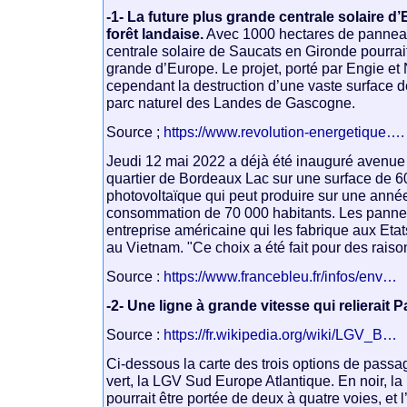
-1- La future plus grande centrale solaire d
forêt landaise.
Avec 1000 hectares de panneau
centrale solaire de Saucats en Gironde pourrait
grande d’Europe. Le projet, porté par Engie et
cependant la destruction d’une vaste surface d
parc naturel des Landes de Gascogne.
Source ;
https://www.revolution-energetique….
Jeudi 12 mai 2022 a déjà été inauguré avenue
quartier de Bordeaux Lac sur une surface de 6
photovoltaïque qui peut produire sur une année
consommation de 70 000 habitants. Les panne
entreprise américaine qui les fabrique aux Etat
au Vietnam. "Ce choix a été fait pour des rais
Source :
https://www.francebleu.fr/infos/env…
-2- Une ligne à grande vitesse qui relierait 
Source :
https://fr.wikipedia.org/wiki/LGV_B…
Ci-dessous la carte des trois options de passag
vert, la LGV Sud Europe Atlantique. En noir, la 
pourrait être portée de deux à quatre voies, e