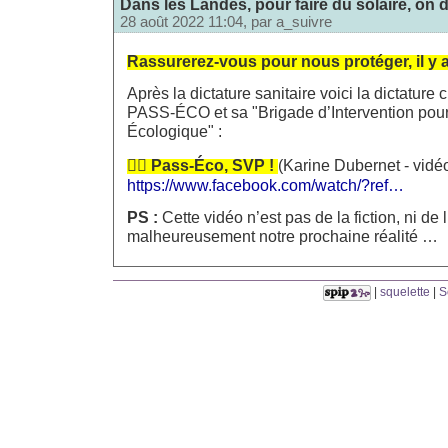
Dans les Landes, pour faire du solaire, on dé
28 août 2022 11:04, par
a_suivre
Rassurerez-vous pour nous protéger, il y a
Après la dictature sanitaire voici la dictature
PASS-ÉCO et sa "Brigade d’Intervention pour 
Écologique" :
👮‍♀️ Pass-Éco, SVP !
(Karine Dubernet - vidéo
https://www.facebook.com/watch/?ref…
PS :
Cette vidéo n’est pas de la fiction, ni de 
malheureusement notre prochaine réalité …
|
squelette
|
S