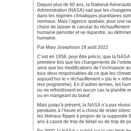
Depuis plus de 60 ans, la National Aeronaut
Administration (NASA) sait que les changeme
dans les régimes climatiques planétaires sont t
normaux. Mais l’agence spatiale, pour une r
choisi de laisser le canular du réchauffement 
humaine persister et se répandre, au détriment
humaine.
Par Mary Josephson 19 août 2022
C’est en 1958, pour être précis, que la NASA
première fois que les changements de l’orbite 
ainsi que les modifications de l’inclinaison ax
tous deux responsables de ce que les climat
aujourd’hui le « réchauffement » (ou le « refr
leur programme). En d’autres termes, les hum
ou ne refroidissent en aucun cas la planète 
ou en mangeant du bœuf.
Mais jusqu’à présent, la NASA n’a pas réussi 
pendules à l’heure et a choisi de rester silen
les libéraux flipper à propos de la supposée
ans à cause de trop de bétail ou de trop de pa
En 2000, la NASA a publié sur le site Web d