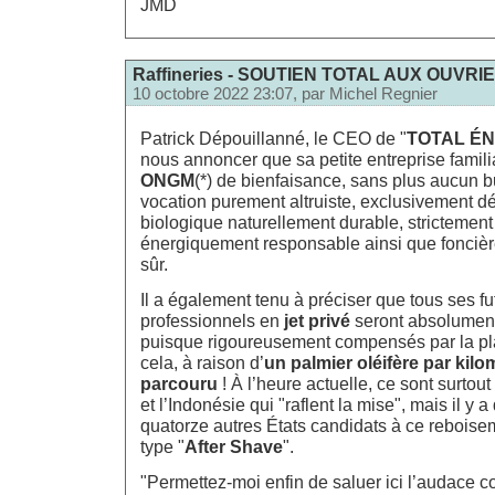
JMD
Raffineries - SOUTIEN TOTAL AUX OUVRI
10 octobre 2022 23:07, par
Michel Regnier
Patrick Dépouillanné, le CEO de "
TOTAL ÉN
nous annoncer que sa petite entreprise famil
ONGM
(*) de bienfaisance, sans plus aucun bu
vocation purement altruiste, exclusivement dé
biologique naturellement durable, strictement
énergiquement responsable ainsi que foncièr
sûr.
Il a également tenu à préciser que tous ses 
professionnels en
jet privé
seront absolument
puisque rigoureusement compensés par la pla
cela, à raison d’
un palmier oléifère par kilo
parcouru
! À l’heure actuelle, ce sont surtout 
et l’Indonésie qui "raflent la mise", mais il y 
quatorze autres États candidats à ce rebois
type "
After Shave
".
"Permettez-moi enfin de saluer ici l’audace 