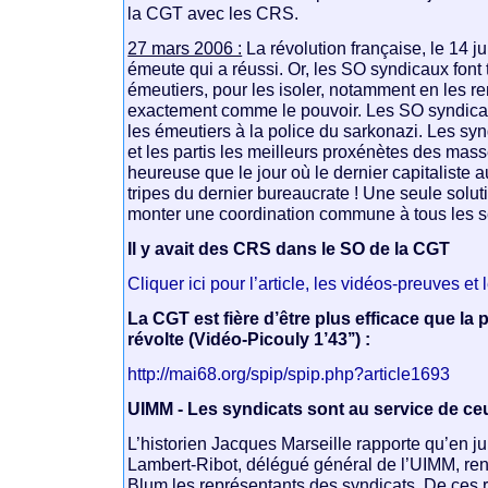
la CGT avec les CRS.
27 mars 2006 :
La révolution française, le 14 ju
émeute qui a réussi. Or, les SO syndicaux font t
émeutiers, pour les isoler, notamment en les 
exactement comme le pouvoir. Les SO syndicaux
les émeutiers à la police du sarkonazi. Les sy
et les partis les meilleurs proxénètes des mas
heureuse que le jour où le dernier capitaliste 
tripes du dernier bureaucrate ! Une seule solutio
monter une coordination commune à tous les se
Il y avait des CRS dans le SO de la CGT
Cliquer ici pour l’article, les vidéos-preuves e
La CGT est fière d’être plus efficace que la 
révolte (Vidéo-Picouly 1’43’’) :
http://mai68.org/spip/spip.php?article1693
UIMM - Les syndicats sont au service de ceu
L’historien Jacques Marseille rapporte qu’en ju
Lambert-Ribot, délégué général de l’UIMM, re
Blum les représentants des syndicats. De ces 