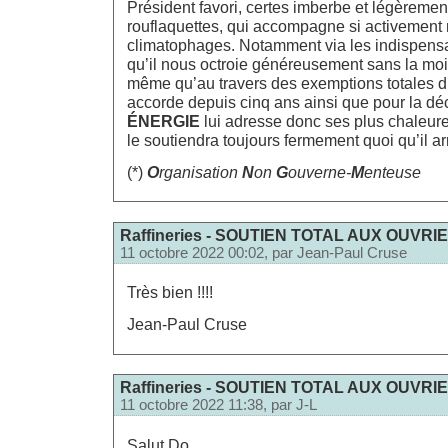
Président favori, certes imberbe et légèreme
rouflaquettes, qui accompagne si activement n
climatophages. Notamment via les indispens
qu’il nous octroie généreusement sans la moi
même qu’au travers des exemptions totales d’
accorde depuis cinq ans ainsi que pour la dé
ÉNERGIE
lui adresse donc ses plus chaleur
le soutiendra toujours fermement quoi qu’il a
(*)
O
rganisation
N
on
G
ouverne-
M
enteuse
Raffineries - SOUTIEN TOTAL AUX OUVRI
11 octobre 2022 00:02, par
Jean-Paul Cruse
Très bien !!!!
Jean-Paul Cruse
Raffineries - SOUTIEN TOTAL AUX OUVRI
11 octobre 2022 11:38, par
J-L
Salut Do,