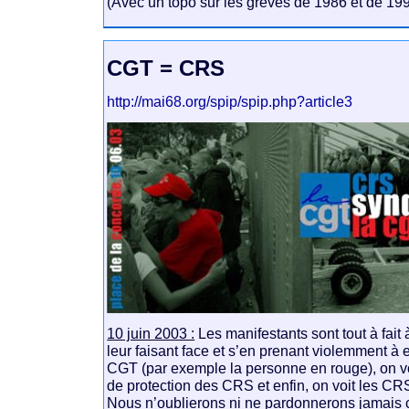
(Avec un topo sur les grèves de 1986 et de 19
CGT = CRS
http://mai68.org/spip/spip.php?article3
10 juin 2003 :
Les manifestants sont tout à fait 
leur faisant face et s’en prenant violemment à e
CGT (par exemple la personne en rouge), on voi
de protection des CRS et enfin, on voit les CRS
Nous n’oublierons ni ne pardonnerons jamais c