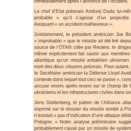
immédiatement après l’annonce de l’incident.
Le chef d’Etat polonais Andrzej Duda lui-m
probable » qu’il s’agisse d’un projectile 
évoquant « un accident malheureux ».
Similairement, le président américain Joe Bid
« improbable » que le missile ait été tiré dep
source de l’OTAN citée par Reuters, le dirigea
même explicitement fait savoir aux membres 
atlantique qu’un missile antiaérien ukrainien
mort des deux citoyens polonais. Pour autan
le Secrétaire américain la Défense Lloyd Austi
contexte dans lequel tout ceci se passe », con
accuse revers après revers sur le champ de ba
ukrainiens et les infrastructures civiles dans so
Jens Stoltenberg, le patron de l’Alliance atl
exprimé sur le dossier du missile tombé à Prz
n’existait « pas d’indication d’une attaque délib
Pologne. « Notre analyse préliminaire suggè
probablement causé par un missile de systèm