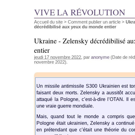
VIVE LA RÉVOLUTION
Accueil du site
>
Comment publier un article
>
Ukra
décrédibilisé aux yeux du monde entier
Ukraine - Zelensky décrédibilisé 
entier
jeudi 17 novembre 2022
, par
anonyme
(Date de réda
novembre 2022).
Un missile antimissile S300 Ukrainien est t
faisant deux morts. Zelensky a aussitôt acc
attaqué la Pologne, c’est-à-dire l’OTAN. Il e
une vraie guerre mondiale.
Mais, quand tout le monde a compris que
Pologne était ukrainien, Zelensky a continu
en prétendant que c’était une théorie du c