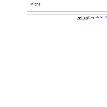
Michel
|
squelette
|
S