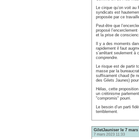
Le cirque qu’on voit au 
syndicats est hautement 
proposée par ce travaille
Peut-être que l’encercle
proposé l’encerclement 
et la prise de conscience
Il y a des moments dans
rapidement il faut augm
s’arrêtant seulement à 
comprendre.
Le risque est de partir t
masse par la bureaucrati
suffisament chaud (le n
des Gilets Jaunes) pour 
Hélas, cette proposition
un crétinisme parlement
"compromis" pourri.
Le besoin d’un parti fidè
terriblement.
GiletJauniser le 7 mars 
7 mars 2023 11:33