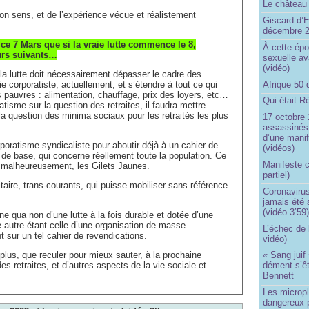
Le château 
bon sens, et de l’expérience vécue et réalistement
Giscard d’E
décembre 
 ce 7 Mars que si la vraie lutte commence le 8,
À cette épo
ours suivants…
sexuelle av
(vidéo)
 la lutte doit nécessairement dépasser le cadre des
ie corporatiste, actuellement, et s’étendre à tout ce qui
Afrique 50 
s pauvres : alimentation, chauffage, prix des loyers, etc…
Qui était R
tisme sur la question des retraites, il faudra mettre
a question des minima sociaux pour les retraités les plus
17 octobre 
assassinés 
d’une manif
poratisme syndicaliste pour aboutir déjà à un cahier de
(vidéos)
 de base, qui concerne réellement toute la population. Ce
Manifeste c
 malheureusement, les Gilets Jaunes.
partiel)
taire, trans-courants, qui puisse mobiliser sans référence
Coronavirus
jamais été 
(vidéo 3’59
ne qua non d’une lutte à la fois durable et dotée d’une
 autre étant celle d’une organisation de masse
L’échec de 
 sur un tel cahier de revendications.
vidéo)
 plus, que reculer pour mieux sauter, à la prochaine
« Sang juif 
es retraites, et d’autres aspects de la vie sociale et
dément s’ê
Bennett
Les micropl
dangereux 