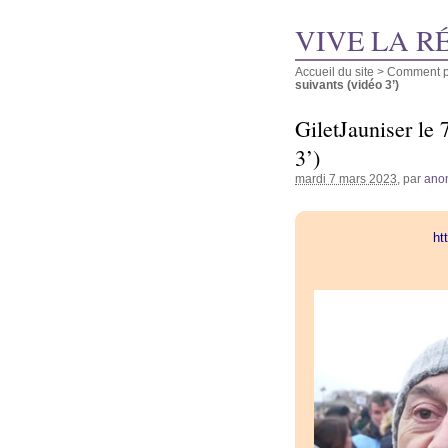
VIVE LA R
Accueil du site
>
Comment pu
suivants (vidéo 3’)
GiletJauniser le 
3’)
mardi 7 mars 2023
, par
ano
ht