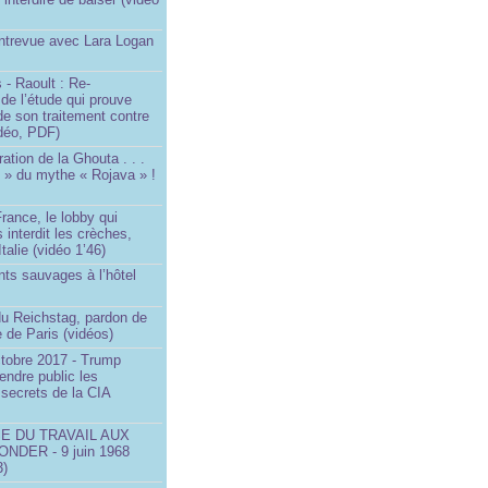
Entrevue avec Lara Logan
 - Raoult : Re-
 de l’étude qui prouve
 de son traitement contre
idéo, PDF)
ration de la Ghouta . . .
it » du mythe « Rojava » !
rance, le lobby qui
 interdit les crèches,
talie (vidéo 1’46)
ts sauvages à l’hôtel
)
du Reichstag, pardon de
 de Paris (vidéos)
ctobre 2017 - Trump
endre public les
secrets de la CIA
SE DU TRAVAIL AUX
NDER - 9 juin 1968
3)