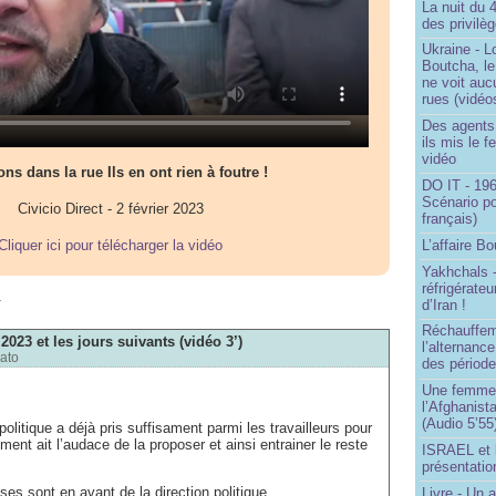
La nuit du 
des privilè
Ukraine - Lo
Boutcha, le
ne voit auc
rues (vidéo
Des agents 
ils mis le f
vidéo
ons dans la rue Ils en ont rien à foutre !
DO IT - 196
Scénario po
Civicio Direct - 2 février 2023
français)
L’affaire Bo
Cliquer ici pour télécharger la vidéo
Yakhchals -
réfrigérate
m
d’Iran !
Réchauffem
2023 et les jours suivants (vidéo 3’)
l’alternanc
iato
des période
Une femme q
l’Afghanist
(Audio 5’55
olitique a déjà pris suffisament parmi les travailleurs pour
ent ait l’audace de la proposer et ainsi entrainer le reste
ISRAEL et 
présentatio
es sont en avant de la direction politique.
Livre - Un a