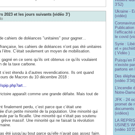
3’52)
Ukraine - 
s 2023 et les jours suivants (vidéo 3’)
(vidéo)
do
Coronavirus
Publication
l’efficacité
le covid (v
it de cahiers de doléances "unitaires" pour gagner…
Syrie : Libé
française, les cahiers de doléances n’ont pas été unitaires
et « pschii
à l’être. C’était seulement un moyen de mobilisation.
( Vidéo )
 gagné en ce sens qu’ils ont obtenus ce qu’ils voulaient
Puisqu’en F
on de la taxe carbone.
n’existe pas
partons en I
s’est étendu à d’autres revendications. Ils ont quand
Des éléphan
cours de Macron du 10 décembre 2018 :
(vidéo 3’34
2/spip.php?art…
L’incendie 
Notre-Dame
 victoire apparaît comme une grande défaite. Mais tout de
JFK - 24 o
promet de r
nt finalement perdu, c’est parce que c’était une
documents 
e d’un petite minorité de la population. Une minorité qui
(vidéos)
eule par la flicaille. Une minorité qui n’était pas soutenu
rève massif. Une minorité qui ne faisait la révolution
LA REPRI
emaine.
USINES WO
(vidéo 10’2
pas été jusqu’au bout parce qu’elle n’avait pas assez faim.