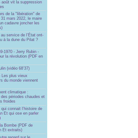
4 août vit la suppression
ges
rs de la "libération" de
 31 mars 2022, le maire
un cadavre joncher les
s)
au service de l’État ont-
eu à la dune du Pilat ?
9-1970 - Jerry Rubin -
ur la révolution (PDF en
ulin (vidéo 68’37)
 Les plus vieux
urs du monde viennent
ent climatique :
e des périodes chaudes et
s froides
ui connait l’histoire de
an Et qui ose en parler
)
la Bombe (PDF de
n Et extraits)
utre regard sur le