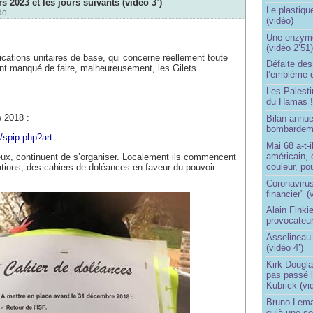
s 2023 et les jours suivants (vidéo 3’)
Le plastiqu
do
(vidéo)
Une enzyme 
(vidéo 2’51
ications unitaires de base, qui concerne réellement toute
Défaite de
ont manqué de faire, malheureusement, les Gilets
l’emblème 
Les Palest
du Hamas 
 2018 :
Bilan annu
bombardeme
2/spip.php?art…
Mai 68 a-t-
américain, 
eux, continuent de s’organiser. Localement ils commencent
couleur, po
ations, des cahiers de doléances en faveur du pouvoir
Coronavirus
financier" (
Alain Finki
provocateur
Asselineau 
(vidéo 4’)
Kirk Dougla
pas passé 
Kubrick (vi
Bruno Lema
qu’à une seu