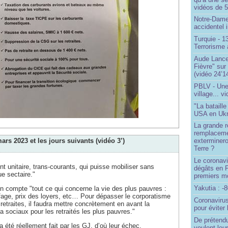
vidéos de 57
Notre-Dame
accidentel 
Turquie - 
Terrorisme 
Aude Lancel
Fièvre" sur
(vidéo 24’1
PBLV - Une
village... v
"La bataill
USA en Ukr
La grande ré
remplaceme
ars 2023 et les jours suivants (vidéo 3’)
exterminero
Terre ?
Le coronavi
nt unitaire, trans-courants, qui puisse mobiliser sans
dégâts en 
ue sectaire."
premiers mo
Yakutia : -
n compte "tout ce qui concerne la vie des plus pauvres :
fage, prix des loyers, etc… Pour dépasser le corporatisme
Coronavirus
 retraites, il faudra mettre concrètement en avant la
pour éviter 
 sociaux pour les retraités les plus pauvres."
De prétend
a été réellement fait par les GJ, d’où leur échec.
veulent leur