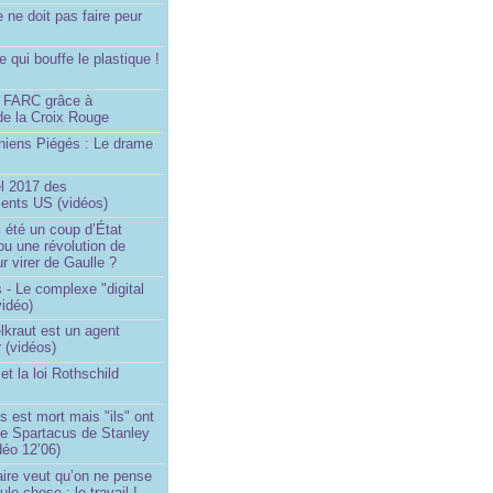
e ne doit pas faire peur
qui bouffe le plastique !
)
s FARC grâce à
de la Croix Rouge
iniens Piégés : Le drame
!
el 2017 des
nts US (vidéos)
il été un coup d’État
ou une révolution de
ur virer de Gaulle ?
 - Le complexe "digital
vidéo)
elkraut est un agent
 (vidéos)
et la loi Rothschild
s est mort mais "ils" ont
le Spartacus de Stanley
déo 12’06)
ire veut qu’on ne pense
le chose : le travail !