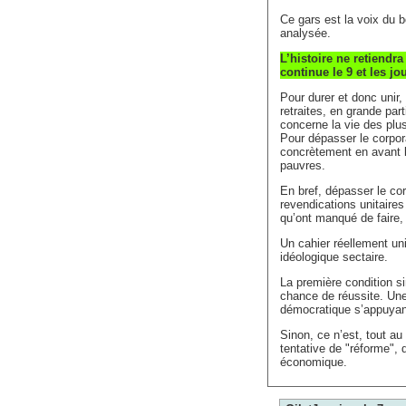
Ce gars est la voix du 
analysée.
L’histoire ne retiendra
continue le 9 et les j
Pour durer et donc unir,
retraites, en grande part
concerne la vie des plu
Pour dépasser le corpora
concrètement en avant l
pauvres.
En bref, dépasser le cor
revendications unitaires
qu’ont manqué de faire,
Un cahier réellement uni
idéologique sectaire.
La première condition si
chance de réussite. Une
démocratique s’appuyant
Sinon, ce n’est, tout au
tentative de "réforme", d
économique.