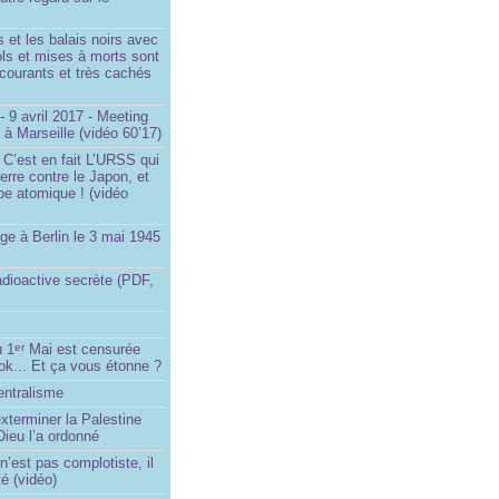
et les balais noirs avec
iols et mises à morts sont
s courants et très cachés
 9 avril 2017 - Meeting
x à Marseille (vidéo 60’17)
 C’est en fait L’URSS qui
erre contre le Japon, et
be atomique ! (vidéo
ge à Berlin le 3 mai 1945
adioactive secrète (PDF,
u 1
Mai est censurée
er
ok... Et ça vous étonne ?
entralisme
exterminer la Palestine
ieu l’a ordonné
’est pas complotiste, il
ité (vidéo)