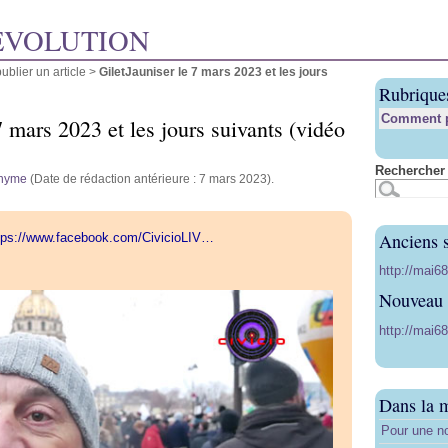
ÉVOLUTION
blier un article
>
GiletJauniser le 7 mars 2023 et les jours
Rubrique
Comment pu
7 mars 2023 et les jours suivants (vidéo
Rechercher 
nyme
(Date de rédaction antérieure : 7 mars 2023).
Anciens s
tps://www.facebook.com/CivicioLIV…
http://mai6
Nouveau s
http://mai68
Dans la 
Pour une no