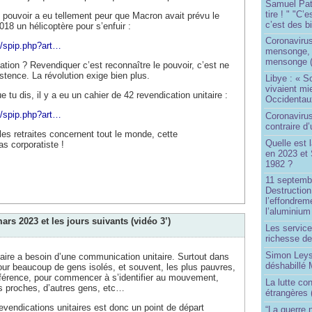
Samuel Paty 
tire ! " "C’
pouvoir a eu tellement peur que Macron avait prévu le
c’est des bi
8 un hélicoptère pour s’enfuir :
Coronaviru
2/spip.php?art…
mensonge, l
mensonge (
ation ? Revendiquer c’est reconnaître le pouvoir, c’est ne
stence. La révolution exige bien plus.
Libye : « S
vivaient mi
 tu dis, il y a eu un cahier de 42 revendication unitaire :
Occidentaux
2/spip.php?art…
Coronavirus 
contraire d
s retraites concernent tout le monde, cette
Quelle est 
as corporatiste !
en 2023 et 
1982 ?
11 septembr
Destruction
l’effondrem
l’aluminium
ars 2023 et les jours suivants (vidéo 3’)
Les service
richesse de
Simon Leys
ire a besoin d’une communication unitaire. Surtout dans
déshabillé
ur beaucoup de gens isolés, et souvent, les plus pauvres,
éférence, pour commencer à s’identifier au mouvement,
La lutte co
s proches, d’autres gens, etc…
étrangères 
vendications unitaires est donc un point de départ
“La guerre n