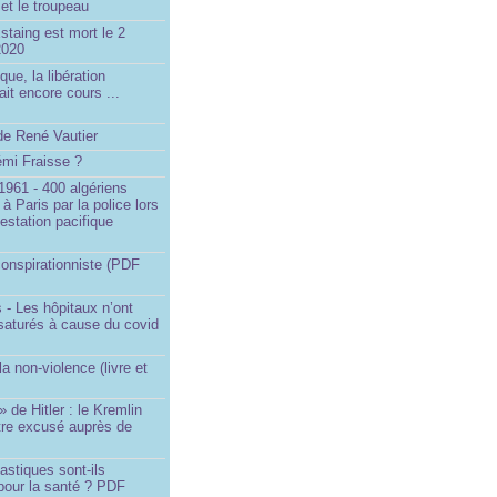
et le troupeau
staing est mort le 2
2020
que, la libération
ait encore cours ...
de René Vautier
émi Fraisse ?
1961 - 400 algériens
à Paris par la police lors
estation pacifique
onspirationniste (PDF
 - Les hôpitaux n’ont
saturés à cause du covid
)
la non-violence (livre et
» de Hitler : le Kremlin
tre excusé auprès de
astiques sont-ils
pour la santé ? PDF