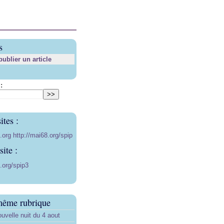
s
blier un article
:
ites :
8.org
http://mai68.org/spip
ite :
.org/spip3
même rubrique
uvelle nuit du 4 aout