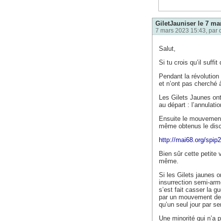
GiletJauniser le 7 mar
7 mars 2023 15:43, par
Salut,
Si tu crois qu’il suff
Pendant la révolution 
et n’ont pas cherché 
Les Gilets Jaunes ont
au départ : l’annulati
Ensuite le mouvement 
même obtenus le dis
http://mai68.org/spip
Bien sûr cette petite
même.
Si les Gilets jaunes o
insurrection semi-armé
s’est fait casser la gu
par un mouvement de g
qu’un seul jour par s
Une minorité qui n’a 