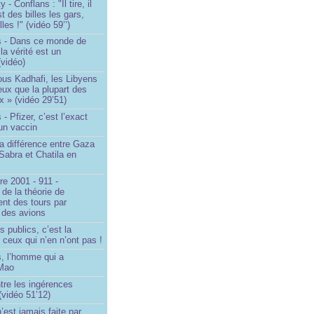
- Conflans : "Il tire, il
est des billes les gars,
lles !" (vidéo 59’’)
s - Dans ce monde de
a vérité est un
vidéo)
ous Kadhafi, les Libyens
eux que la plupart des
 » (vidéo 29’51)
- Pfizer, c’est l’exact
’un vaccin
la différence entre Gaza
Sabra et Chatila en
e 2001 - 911 -
 de la théorie de
ent des tours par
 des avions
s publics, c’est la
 ceux qui n’en n’ont pas !
, l’homme qui a
 Mao
ntre les ingérences
(vidéo 51’12)
’est jamais faite par