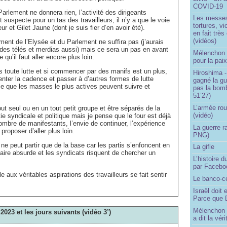
COVID-19
Parlement ne donnera rien, l’activité des dirigeants
Les messes 
suspecte pour un tas des travailleurs, il n’y a que le voie
tortures, v
ur et Gilet Jaune (dont je suis fier d’en avoir été).
en fait trè
(vidéos)
ment de l’Elysée et du Parlement ne suffira pas (j’aurais
des télés et merdias aussi) mais ce sera un pas en avant
Mélenchon -
 qu’il faut aller encore plus loin.
pour la pai
 toute lutte et si commencer par des manifs est un plus,
Hiroshima -
enter la cadence et passer à d’autres formes de lutte
gagné la gu
ce que les masses le plus actives peuvent suivre et
pas la bom
51’27)
L’armée rou
out seul ou en un tout petit groupe et être séparés de la
(vidéo)
e syndicale et politique mais je pense que le four est déjà
ombre de manifestants, l’envie de continuer, l’expérience
La guerre r
proposer d’aller plus loin.
PNG)
 ne peut partir que de la base car les partis s’enfoncent en
La gifle
aire absurde et les syndicats risquent de chercher un
L’histoire d
par Facebo
le aux véritables aspirations des travailleurs se fait sentir
Le banco-c
Israël doit 
Parce que D
Mélenchon n
2023 et les jours suivants (vidéo 3’)
a dit la vér