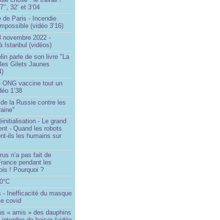
’’, 32’ et 3’04
 de Paris - Incendie
impossible (vidéo 3’16)
13 novembre 2022 -
à Istanbul (vidéos)
in parle de son livre "La
 les Gilets Jaunes
4)
 ONG vaccine tout un
idéo 1’38
e de la Russie contre les
aine"
initialisation - Le grand
nt - Quand les robots
nt-ils les humains sur
rus n’a pas fait de
France pendant les
is ! Pourquoi ?
80°C
 - Inefficacité du masque
le covid
us « amis » des dauphins
 interdire de baiser (vidéo