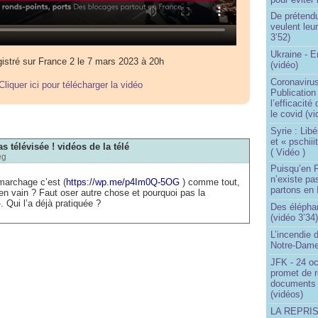
De prétend
veulent leur
3’52)
Ukraine - 
istré sur France 2 le 7 mars 2023 à 20h
(vidéo)
Coronavirus
Cliquer ici pour télécharger la vidéo
Publication
l’efficacité
le covid (v
Syrie : Libé
et « pschii
s télévisée ! vidéos de la télé
( Vidéo )
eg
Puisqu’en F
n’existe pas
marchage c’est (
https://wp.me/p4Im0Q-5OG
) comme tout,
partons en I
en vain ? Faut oser autre chose et pourquoi pas la
. Qui l’a déjà pratiquée ?
Des éléphan
(vidéo 3’34
L’incendie 
Notre-Dame
JFK - 24 o
promet de r
documents 
(vidéos)
LA REPRI