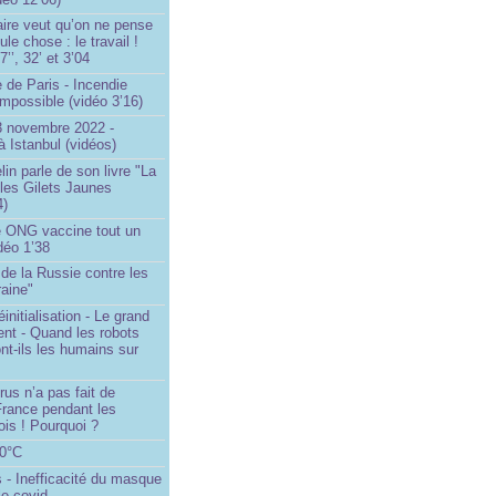
ire veut qu’on ne pense
le chose : le travail !
’’, 32’ et 3’04
 de Paris - Incendie
impossible (vidéo 3’16)
13 novembre 2022 -
à Istanbul (vidéos)
in parle de son livre "La
 les Gilets Jaunes
4)
 ONG vaccine tout un
idéo 1’38
e de la Russie contre les
aine"
initialisation - Le grand
nt - Quand les robots
nt-ils les humains sur
rus n’a pas fait de
France pendant les
is ! Pourquoi ?
80°C
 - Inefficacité du masque
le covid