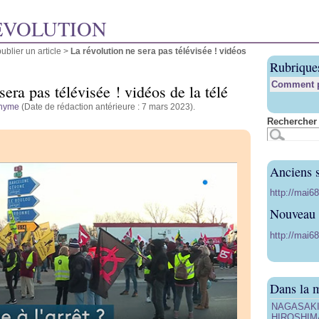
ÉVOLUTION
blier un article
>
La révolution ne sera pas télévisée ! vidéos
Rubrique
Comment pu
sera pas télévisée ! vidéos de la télé
nyme
(Date de rédaction antérieure : 7 mars 2023).
Rechercher 
Anciens s
http://mai6
Nouveau s
http://mai68
Dans la 
NAGASAKI, 
HIROSHIMA