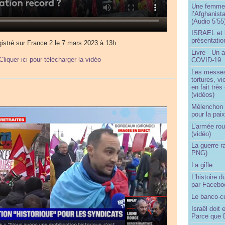
Une femme q
l’Afghanist
(Audio 5’55
ISRAEL et 
présentatio
istré sur France 2 le 7 mars 2023 à 13h
Livre - Un a
Cliquer ici pour télécharger la vidéo
COVID-19
Les messes 
tortures, v
en fait trè
(vidéos)
Mélenchon -
pour la pai
L’armée rou
(vidéo)
La guerre r
PNG)
La gifle
L’histoire d
par Facebo
Le banco-c
Israël doit 
Parce que D