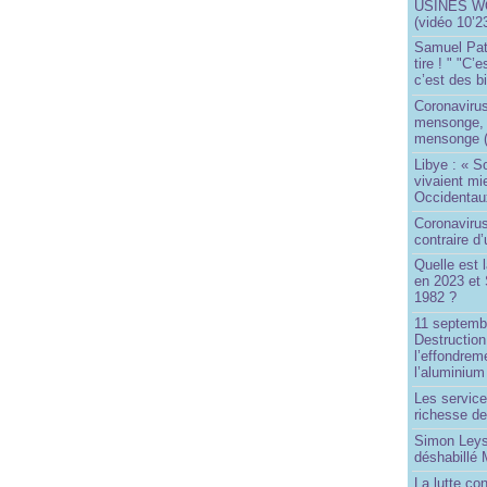
USINES WO
(vidéo 10’2
Samuel Paty 
tire ! " "C’
c’est des bi
Coronaviru
mensonge, l
mensonge (
Libye : « S
vivaient mi
Occidentaux
Coronavirus 
contraire d
Quelle est 
en 2023 et 
1982 ?
11 septembr
Destruction
l’effondrem
l’aluminium
Les service
richesse de
Simon Leys
déshabillé
La lutte co