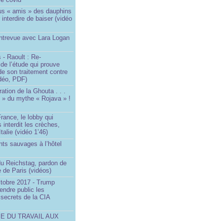
us « amis » des dauphins
 interdire de baiser (vidéo
Entrevue avec Lara Logan
 - Raoult : Re-
 de l’étude qui prouve
 de son traitement contre
idéo, PDF)
ration de la Ghouta . . .
it » du mythe « Rojava » !
rance, le lobby qui
 interdit les crèches,
talie (vidéo 1’46)
ts sauvages à l’hôtel
)
du Reichstag, pardon de
 de Paris (vidéos)
ctobre 2017 - Trump
endre public les
secrets de la CIA
SE DU TRAVAIL AUX