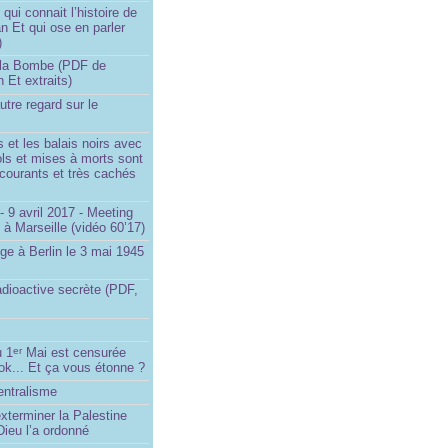
ui connait l’histoire de
an Et qui ose en parler
)
la Bombe (PDF de
n Et extraits)
utre regard sur le
et les balais noirs avec
iols et mises à morts sont
s courants et très cachés
 9 avril 2017 - Meeting
x à Marseille (vidéo 60’17)
ge à Berlin le 3 mai 1945
adioactive secrète (PDF,
u 1
Mai est censurée
er
ok... Et ça vous étonne ?
entralisme
exterminer la Palestine
ieu l’a ordonné