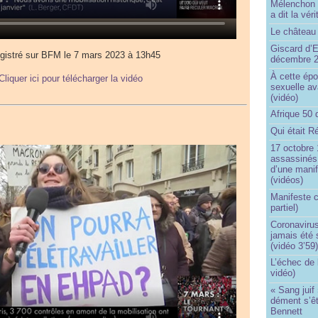
Mélenchon n
a dit la vér
Le château 
Giscard d’E
gistré sur BFM le 7 mars 2023 à 13h45
décembre 
À cette épo
Cliquer ici pour télécharger la vidéo
sexuelle av
(vidéo)
Afrique 50 
Qui était R
17 octobre 
assassinés 
d’une manif
(vidéos)
Manifeste c
partiel)
Coronavirus
jamais été 
(vidéo 3’59
L’échec de 
vidéo)
« Sang juif 
dément s’ê
Bennett