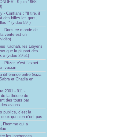
NDER - 9 juin 1968
3)
- Conflans : "Il tire, il
est des billes les gars,
lles !" (vidéo 59’’)
s - Dans ce monde de
a vérité est un
vidéo)
ous Kadhafi, les Libyens
eux que la plupart des
 » (vidéo 29’51)
- Pfizer, c’est l’exact
’un vaccin
la différence entre Gaza
Sabra et Chatila en
e 2001 - 911 -
 de la théorie de
ent des tours par
 des avions
s publics, c’est la
 ceux qui n’en n’ont pas !
, l’homme qui a
 Mao
ntre les ingérences