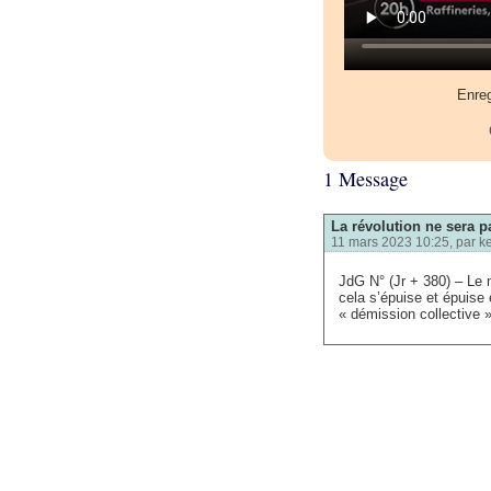
Enreg
1 Message
La révolution ne sera pa
11 mars 2023 10:25, par
k
JdG N° (Jr + 380) – Le 
cela s’épuise et épuise 
« démission collective »