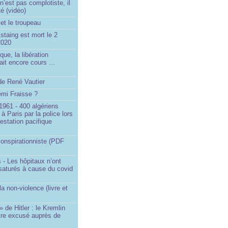
’est pas complotiste, il
ité (vidéo)
et le troupeau
staing est mort le 2
2020
que, la libération
ait encore cours ...
de René Vautier
émi Fraisse ?
1961 - 400 algériens
à Paris par la police lors
estation pacifique
onspirationniste (PDF
 - Les hôpitaux n’ont
saturés à cause du covid
)
la non-violence (livre et
» de Hitler : le Kremlin
tre excusé auprès de