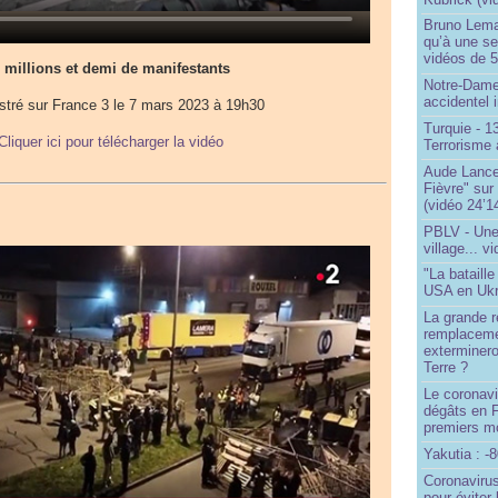
Bruno Lema
qu’à une seu
vidéos de 57
 millions et demi de manifestants
Notre-Dame
accidentel 
stré sur France 3 le 7 mars 2023 à 19h30
Turquie - 
Cliquer ici pour télécharger la vidéo
Terrorisme 
Aude Lancel
Fièvre" sur
(vidéo 24’1
PBLV - Une
village... v
"La bataill
USA en Ukr
La grande ré
remplaceme
exterminero
Terre ?
Le coronavi
dégâts en 
premiers mo
Yakutia : -
Coronavirus
pour éviter 