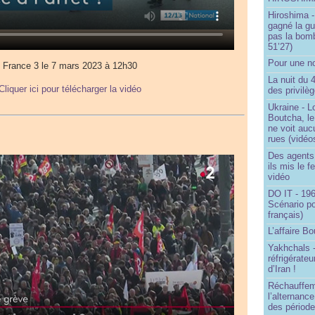
Hiroshima -
gagné la gu
pas la bom
51’27)
Pour une no
France 3 le 7 mars 2023 à 12h30
La nuit du 
Cliquer ici pour télécharger la vidéo
des privilè
Ukraine - Lo
Boutcha, le
ne voit auc
rues (vidéo
Des agents 
ils mis le f
vidéo
DO IT - 196
Scénario po
français)
L’affaire Bo
Yakhchals -
réfrigérate
d’Iran !
Réchauffem
l’alternanc
des période