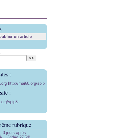
s
blier un article
:
ites :
8.org
http://mai68.org/spip
ite :
.org/spip3
même rubrique
3 jours après
… (vidéo 27’54)