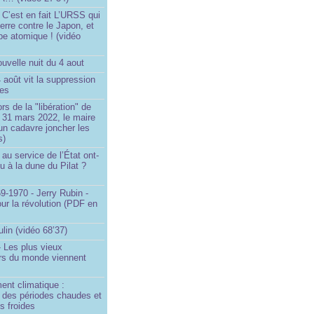
 C’est en fait L’URSS qui
erre contre le Japon, et
be atomique ! (vidéo
uvelle nuit du 4 aout
4 août vit la suppression
ges
rs de la "libération" de
 31 mars 2022, le maire
un cadavre joncher les
s)
au service de l’État ont-
eu à la dune du Pilat ?
9-1970 - Jerry Rubin -
ur la révolution (PDF en
ulin (vidéo 68’37)
 Les plus vieux
urs du monde viennent
ent climatique :
e des périodes chaudes et
s froides