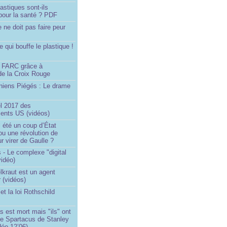
astiques sont-ils
pour la santé ? PDF
e ne doit pas faire peur
qui bouffe le plastique !
)
s FARC grâce à
de la Croix Rouge
iniens Piégés : Le drame
!
el 2017 des
nts US (vidéos)
il été un coup d’État
ou une révolution de
ur virer de Gaulle ?
 - Le complexe "digital
vidéo)
elkraut est un agent
 (vidéos)
et la loi Rothschild
s est mort mais "ils" ont
le Spartacus de Stanley
déo 12’06)