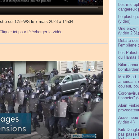
Les micropl
dangereux 
Le plastiqu
(vidéo)
istré sur CNEWS le 7 mars 2023 à 14h34
Une enzyme 
Cliquer ici pour télécharger la vidéo
(vidéo 2’51
Défaite de
l’emblème 
Les Palest
du Hamas 
Bilan annu
bombardeme
Mai 68 a-t-
américain, 
couleur, po
Coronavirus
financier" (
Alain Finki
provocateur
Asselineau 
(vidéo 4’)
Kirk Dougla
pas passé 
Kubrick (vi